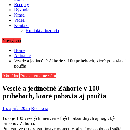
Recepty
Bývanie
Krása
Videá
Kontakt
Kontakt a inzercia
Navigácia
Home
Aktuálne
Veselé a jedinečné Záhorie v 100 príbehoch, ktoré pobavia aj
poučia
Aktuálne
Predstavujeme vám
Veselé a jedinečné Záhorie v 100
príbehoch, ktoré pobavia aj poučia
15. apríla 2025
Redakcia
Toto je 100 veselých, neuveriteľných, absurdných aj tragických
príbehov Záhoria.
Prekvapivé osudy, zaujímavé momenty, aj známe osobnosti späté