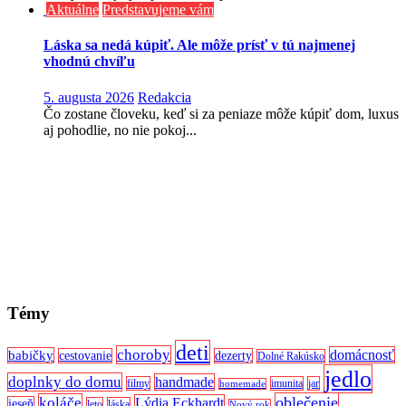
Aktuálne
Predstavujeme vám
Láska sa nedá kúpiť. Ale môže prísť v tú najmenej
vhodnú chvíľu
5. augusta 2026
Redakcia
Čo zostane človeku, keď si za peniaze môže kúpiť dom, luxus
aj pohodlie, no nie pokoj...
Témy
deti
choroby
domácnosť
babičky
cestovanie
dezerty
Dolné Rakúsko
jedlo
doplnky do domu
handmade
filmy
imunita
jar
homemade
oblečenie
koláče
Lýdia Eckhardt
jeseň
leto
láska
Nový rok