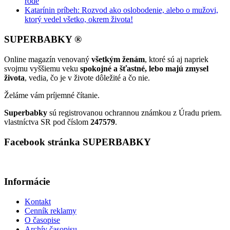
rode
Katarínin príbeh: Rozvod ako oslobodenie, alebo o mužovi,
ktorý vedel všetko, okrem života!
SUPERBABKY ®
Online magazín venovaný
všetkým ženám
, ktoré sú aj napriek
svojmu vyššiemu veku
spokojné a šťastné, lebo majú zmysel
života
, vedia, čo je v živote dôležité a čo nie.
Želáme vám príjemné čítanie.
Superbabky
sú registrovanou ochrannou známkou z Úradu priem.
vlastníctva SR pod číslom
247579
.
Facebook stránka SUPERBABKY
Informácie
Kontakt
Cenník reklamy
O časopise
Archív časopisu