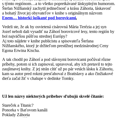
s týmto regiónom…a to všetko popretkávané láskyplným humorom.
Štefan Nižňanský zachytil jedinečnosť a krásu Záhoria, láskavosť
a bohatý život jej obyvateľov v knihe s originálnym názvom
Enem… historki šuškané pod borovicami
.
Vedeli ste, že ak by osvietená cisárovná Mária Terézia a jej syn
Jozef neboli dali vysadiť na Záhorí borovicové lesy, tento región by
bol najväčšou púšťou strednej Európy?
Aj toto nájdete v knihe publicistu a spisovateľa Štefana
Nižňanského, ktorý je držiteľom prestížnej medzinárodnej Ceny
Egona Erwina Kischa.
A tak chodil po Záhorí a pod slávnymi borovicami počúval rôzne
príbehy, potom si ich zapisoval, upravoval, aby ich pretavil to tejto
zaujímavej knihy. Z jej strán cítiť už po pár vetách lásku k Záhoriu,
kam sa autor pred rokmi presťahoval z Bratislavy a ako činžiakové
dieťa začal žiť v chalupe v dedinke Tomky.
Už len názvy niektorých príbehov sľubujú skvelé čítanie:
Stareček a Titanic?
Ponorka v Baťovom kanáli
Poklady Záhoria