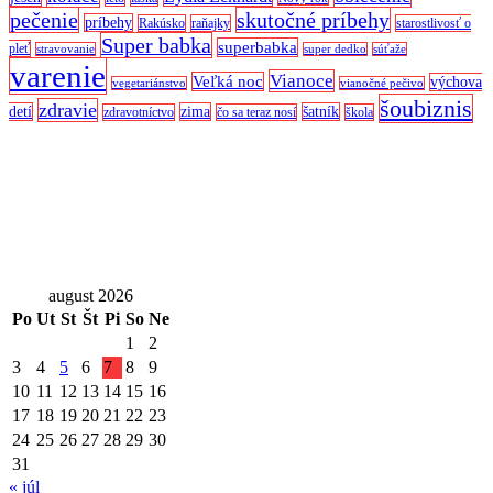
pečenie
skutočné príbehy
príbehy
Rakúsko
raňajky
starostlivosť o
Super babka
superbabka
pleť
stravovanie
super dedko
súťaže
varenie
Vianoce
Veľká noc
výchova
vegetariánstvo
vianočné pečivo
šoubiznis
zdravie
detí
zima
šatník
zdravotníctvo
čo sa teraz nosí
škola
august 2026
Po
Ut
St
Št
Pi
So
Ne
1
2
3
4
5
6
7
8
9
10
11
12
13
14
15
16
17
18
19
20
21
22
23
24
25
26
27
28
29
30
31
« júl