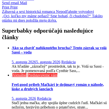
Send email
Mail
Print
Print
Navigácia
Zábavná a sexi historická romanca Nepodľahnite vojvodovi
„Oci, koľko my máme peňazí? Sme bohatí, či chudobní?“ Takúto
v
otázku mi dnes položila moja dcéra.
článku
Superbabky odporúčajú nasledujúce
články
Ako sa zbaviť nafúknutého brucha? Tento zázrak sa volá
Sassi – voda
5. augusta 2026
5. augusta 2026
Redakcia
Ak hľadáte „zázračný“ prostriedok, tak tu je. Volá sa Sassi -
voda. Je pomenovaná podľa Cynthie Sass,...
Aktuálne
Predstavujeme vám
Feel-good príbeh Mačkári je dojímavý román o náhode,
láske a druhých šanciach
5. augusta 2026
Redakcia
Stačí jedna mačka, aby spojila úplne cudzích ľudí. Mačkári sú
nežným, hrejivým príbehom o priateľstve, strate...