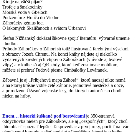
Kto je najväčší pijan?
Trofeje a šmakocinky
Morská voda v Gbeloch
Podzemím z Holíča do Viedne
Záhorácky génius loci
O lakomých Skaličanoch a svätom Urbanovi
Štefan Nižňanský dokázal šikovne spojiť literatúru, výtvarné umenie
i hudbu.
Príhody Záhorákov o Záhorí sú totiž ilustrovaná farebnými výsekmi
z obrazov Jozefa Chrenu. Na konci knihy nájdete aj niekoľko
vydarených kreslených vtipov o Záhorákoch (v úvode aj textové
vtipy) a v knihe sú aj QR kódy, ktoré keď zosnímate mobilom,
môžete si prehrať ľudové piesne Cimbálofky Leváranek.
Zábavná je aj „Príbjehová mapa Záhorá“, ktorú naozaj nikto nemá
a na ktorej krásne vidíte celé Záhorie, jednotlivé mestečká a obce,
a prirodzene Úžasné vojenské lesy, do ktorých autor často chodí
nielen na hríby.
Enem… historki šuškané pod borovicami
je 350-stranová
oddychovka nielen pre Záhorákov, ale aj „cezpoľných“, ktorý chcú
túto oblasť spoznať lepšie. Takpovediac z prvej ruky, pocítiť na tvári
vánok spod borovíc, začuť typickú záhoráčtinu, ktorej je v knihe