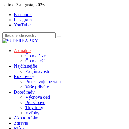
Skip
piatok, 7 augusta, 2026
to
Facebook
content
Instagram
YouTube
Aktuálne
Čo ma štve
Čo ma teší
Najčítanejšie
Zaujímavosti
Rozhovory
Predstavujeme vám
Vaše príbehy
Dobré rady
Výchova detí
Pre zábavu
Tipy triky
Vzťahy
Ako to robím ja
Zdravie
Móda