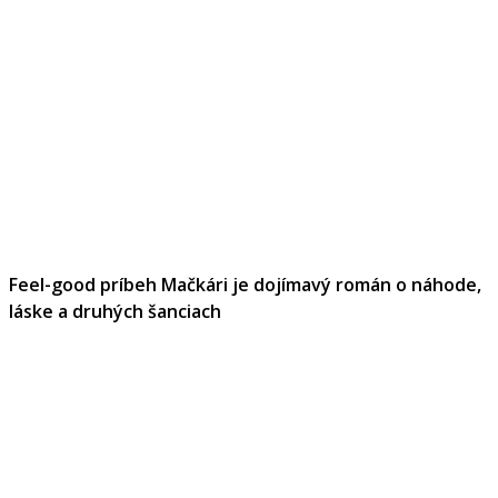
Feel-good príbeh Mačkári je dojímavý román o náhode,
láske a druhých šanciach