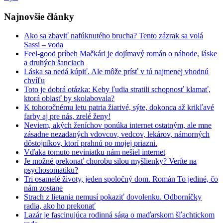
Najnovšie články
Ako sa zbaviť nafúknutého brucha? Tento zázrak sa volá
Sassi – voda
Feel-good príbeh Mačkári je dojímavý román o náhode, láske
a druhých šanciach
Láska sa nedá kúpiť. Ale môže prísť v tú najmenej vhodnú
chvíľu
Toto je dobrá otázka: Keby ľudia stratili schopnosť klamať,
ktorá oblasť by skolabovala?
K tohoročnému letu patria žiarivé, sýte, dokonca až krikľavé
farby aj pre nás, zrelé ženy!
Neviem, akých ženíchov ponúka internet ostatným, ale mne
zásadne nezadaných vdovcov, vedcov, lekárov, námorných
dôstojníkov, ktorí prahnú po mojej priazni.
Vďaka tomuto neviniatku nám nešiel internet
Je možné prekonať chorobu silou myšlienky? Veríte na
psychosomatiku?
Tri osamelé životy, jeden spoločný dom. Román To jediné, čo
nám zostane
Strach z lietania nemusí pokaziť dovolenku. Odborníčky
radia, ako ho prekonať
Lazár je fascinujúca rodinná sága o maďarskom šľachtickom