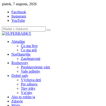
Skip
piatok, 7 augusta, 2026
to
Facebook
content
Instagram
YouTube
Aktuálne
Čo ma štve
Čo ma teší
Najčítanejšie
Zaujímavosti
Rozhovory
Predstavujeme vám
Vaše príbehy
Dobré rady
Výchova detí
Pre zábavu
Tipy triky
Vzťahy
Ako to robím ja
Zdravie
Móda