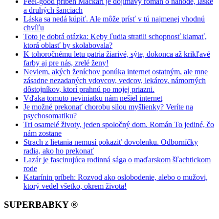
Feel-good príbeh Mačkári je dojímavý román o náhode, láske
a druhých šanciach
Láska sa nedá kúpiť. Ale môže prísť v tú najmenej vhodnú
chvíľu
Toto je dobrá otázka: Keby ľudia stratili schopnosť klamať,
ktorá oblasť by skolabovala?
K tohoročnému letu patria žiarivé, sýte, dokonca až krikľavé
farby aj pre nás, zrelé ženy!
Neviem, akých ženíchov ponúka internet ostatným, ale mne
zásadne nezadaných vdovcov, vedcov, lekárov, námorných
dôstojníkov, ktorí prahnú po mojej priazni.
Vďaka tomuto neviniatku nám nešiel internet
Je možné prekonať chorobu silou myšlienky? Veríte na
psychosomatiku?
Tri osamelé životy, jeden spoločný dom. Román To jediné, čo
nám zostane
Strach z lietania nemusí pokaziť dovolenku. Odborníčky
radia, ako ho prekonať
Lazár je fascinujúca rodinná sága o maďarskom šľachtickom
rode
Katarínin príbeh: Rozvod ako oslobodenie, alebo o mužovi,
ktorý vedel všetko, okrem života!
SUPERBABKY ®