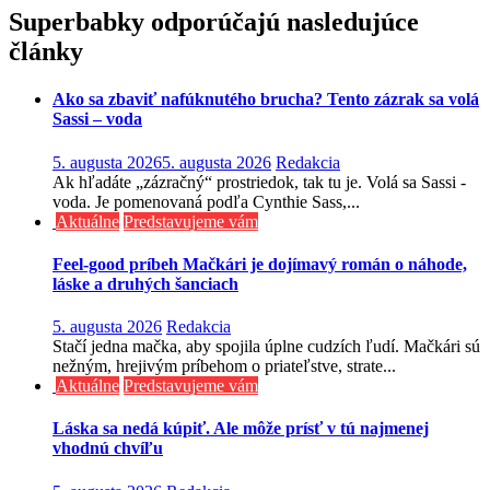
v
Superbabky odporúčajú nasledujúce
článku
články
Ako sa zbaviť nafúknutého brucha? Tento zázrak sa volá
Sassi – voda
5. augusta 2026
5. augusta 2026
Redakcia
Ak hľadáte „zázračný“ prostriedok, tak tu je. Volá sa Sassi -
voda. Je pomenovaná podľa Cynthie Sass,...
Aktuálne
Predstavujeme vám
Feel-good príbeh Mačkári je dojímavý román o náhode,
láske a druhých šanciach
5. augusta 2026
Redakcia
Stačí jedna mačka, aby spojila úplne cudzích ľudí. Mačkári sú
nežným, hrejivým príbehom o priateľstve, strate...
Aktuálne
Predstavujeme vám
Láska sa nedá kúpiť. Ale môže prísť v tú najmenej
vhodnú chvíľu