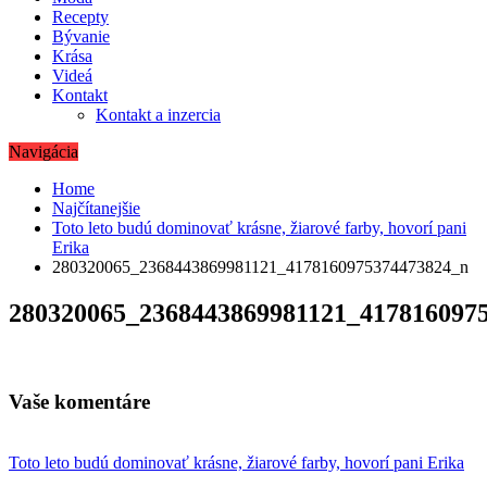
Recepty
Bývanie
Krása
Videá
Kontakt
Kontakt a inzercia
Navigácia
Home
Najčítanejšie
Toto leto budú dominovať krásne, žiarové farby, hovorí pani
Erika
280320065_2368443869981121_4178160975374473824_n
280320065_2368443869981121_417816097
Vaše komentáre
Navigácia
Toto leto budú dominovať krásne, žiarové farby, hovorí pani Erika