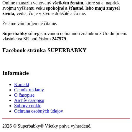
Online magazín venovaný
všetkým ženám
, ktoré sú aj napriek
svojmu vyššiemu veku
spokojné a šťastné, lebo majú zmysel
života
, vedia, čo je v živote dôležité a čo nie.
Želáme vám príjemné čítanie.
Superbabky
sú registrovanou ochrannou známkou z Úradu priem.
vlastníctva SR pod číslom
247579
.
Facebook stránka SUPERBABKY
Informácie
Kontakt
Cenník reklamy
O časopise
Archív časopisu
Súbory cookie
Ochrana osobných údajov
2026 © Superbabky® Všetky práva vyhradené.