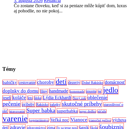
5. augusta 2026
Redakcia
Čo zostane človeku, keď si za peniaze môže kúpiť dom, luxus
aj pohodlie, no nie pokoj...
Témy
deti
choroby
domácnosť
babičky
cestovanie
dezerty
Dolné Rakúsko
jedlo
doplnky do domu
handmade
filmy
imunita
jar
homemade
oblečenie
koláče
Lýdia Eckhardt
jeseň
leto
láska
Nový rok
pečenie
skutočné príbehy
príbehy
Rakúsko
raňajky
starostlivosť o
Super babka
superbabka
pleť
stravovanie
super dedko
súťaže
varenie
Vianoce
Veľká noc
výchova
vegetariánstvo
vianočné pečivo
šoubiznis
zdravie
detí
zima
šatník
zdravotníctvo
čo sa teraz nosí
škola