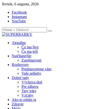
Skip
štvrtok, 6 augusta, 2026
to
Facebook
content
Instagram
YouTube
Aktuálne
Čo ma štve
Čo ma teší
Najčítanejšie
Zaujímavosti
Rozhovory
Predstavujeme vám
Vaše príbehy
Dobré rady
Výchova detí
Pre zábavu
Tipy triky
Vzťahy
Ako to robím ja
Zdravie
Móda