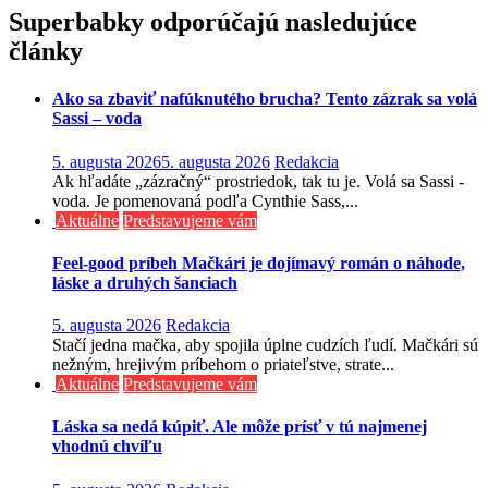
v
Superbabky odporúčajú nasledujúce
článku
články
Ako sa zbaviť nafúknutého brucha? Tento zázrak sa volá
Sassi – voda
5. augusta 2026
5. augusta 2026
Redakcia
Ak hľadáte „zázračný“ prostriedok, tak tu je. Volá sa Sassi -
voda. Je pomenovaná podľa Cynthie Sass,...
Aktuálne
Predstavujeme vám
Feel-good príbeh Mačkári je dojímavý román o náhode,
láske a druhých šanciach
5. augusta 2026
Redakcia
Stačí jedna mačka, aby spojila úplne cudzích ľudí. Mačkári sú
nežným, hrejivým príbehom o priateľstve, strate...
Aktuálne
Predstavujeme vám
Láska sa nedá kúpiť. Ale môže prísť v tú najmenej
vhodnú chvíľu