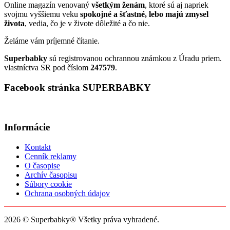
Online magazín venovaný
všetkým ženám
, ktoré sú aj napriek
svojmu vyššiemu veku
spokojné a šťastné, lebo majú zmysel
života
, vedia, čo je v živote dôležité a čo nie.
Želáme vám príjemné čítanie.
Superbabky
sú registrovanou ochrannou známkou z Úradu priem.
vlastníctva SR pod číslom
247579
.
Facebook stránka SUPERBABKY
Informácie
Kontakt
Cenník reklamy
O časopise
Archív časopisu
Súbory cookie
Ochrana osobných údajov
2026 © Superbabky® Všetky práva vyhradené.