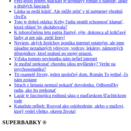
Feel-good príbeh Mačkári je dojímavý román o náhode, láske
a druhých šanciach
Láska sa nedá kúpiť. Ale môže prísť v tú najmenej vhodnú
chvíľu
Toto je dobrá otázka: Keby ľudia stratili schopnosť klamať,
ktorá oblasť by skolabovala?
K tohoročnému letu patria žiarivé, sýte, dokonca až krikľavé
farby aj pre nás, zrelé ženy!
Neviem, akých ženíchov ponúka internet ostatným, ale mne
zásadne nezadaných vdovcov, vedcov, lekárov, námorných
dôstojníkov, ktorí prahnú po mojej priazni.
Vďaka tomuto neviniatku nám nešiel internet
Je možné prekonať chorobu silou myšlienky? Veríte na
psychosomatiku?
Tri osamelé životy, jeden spoločný dom. Román To jediné, čo
nám zostane
Strach z lietania nemusí pokaziť dovolenku. Odborníčky
radia, ako ho prekonať
Lazár je fascinujúca rodinná sága o maďarskom šľachtickom
rode
Katarínin príbeh: Rozvod ako oslobodenie, alebo o mužovi,
ktorý vedel všetko, okrem života!
SUPERBABKY ®