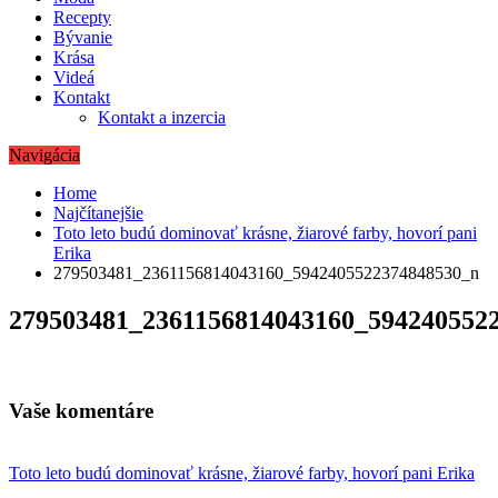
Recepty
Bývanie
Krása
Videá
Kontakt
Kontakt a inzercia
Navigácia
Home
Najčítanejšie
Toto leto budú dominovať krásne, žiarové farby, hovorí pani
Erika
279503481_2361156814043160_5942405522374848530_n
279503481_2361156814043160_594240552
Vaše komentáre
Navigácia
Toto leto budú dominovať krásne, žiarové farby, hovorí pani Erika