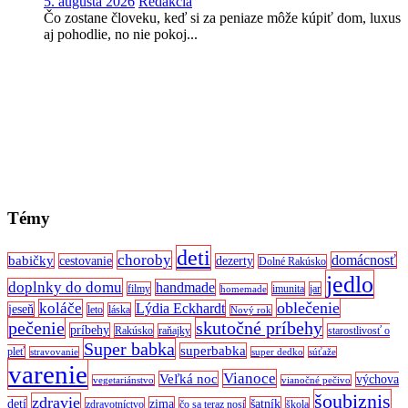
5. augusta 2026
Redakcia
Čo zostane človeku, keď si za peniaze môže kúpiť dom, luxus
aj pohodlie, no nie pokoj...
Témy
deti
choroby
domácnosť
babičky
cestovanie
dezerty
Dolné Rakúsko
jedlo
doplnky do domu
handmade
filmy
imunita
jar
homemade
oblečenie
koláče
Lýdia Eckhardt
jeseň
leto
láska
Nový rok
pečenie
skutočné príbehy
príbehy
Rakúsko
raňajky
starostlivosť o
Super babka
superbabka
pleť
stravovanie
super dedko
súťaže
varenie
Vianoce
Veľká noc
výchova
vegetariánstvo
vianočné pečivo
šoubiznis
zdravie
detí
zima
šatník
zdravotníctvo
čo sa teraz nosí
škola