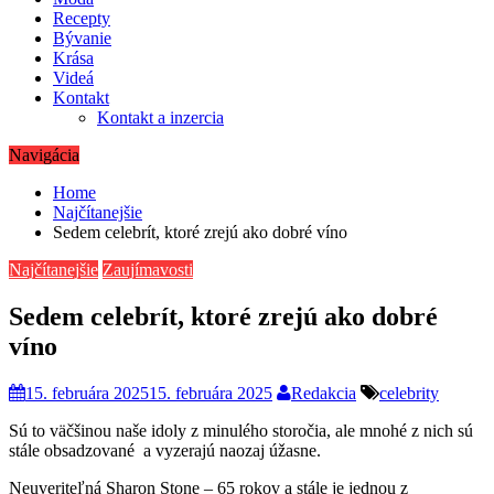
Recepty
Bývanie
Krása
Videá
Kontakt
Kontakt a inzercia
Navigácia
Home
Najčítanejšie
Sedem celebrít, ktoré zrejú ako dobré víno
Najčítanejšie
Zaujímavosti
Sedem celebrít, ktoré zrejú ako dobré
víno
15. februára 2025
15. februára 2025
Redakcia
celebrity
Sú to väčšinou naše idoly z minulého storočia, ale mnohé z nich sú
stále obsadzované a vyzerajú naozaj úžasne.
Neuveriteľná Sharon Stone – 65 rokov a stále je jednou z