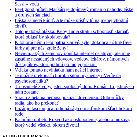
Sassi – voda
Feel-good príbeh Mačkári je dojímavý román o náhode, láske
a druhých šanciach
Láska sa nedá kúpiť. Ale môže prísť v tú najmenej vhodnú
chvíľu
Toto je dobrá otázka: Keby ľudia stratili schopnosť klamať,
ktorá oblasť by skolabovala?
K tohoročnému letu patria žiarivé, sýte, dokonca až krikľavé
farby aj pre nás, zrelé ženy!
Neviem, akých ženíchov ponúka internet ostatným, ale mne
zásadne nezadaných vdovcov, vedcov, lekárov, námorných
dôstojníkov, ktorí prahnú po mojej priazni.
Vďaka tomuto neviniatku nám nešiel internet
Je možné prekonať chorobu silou myšlienky? Veríte na
psychosomatiku?
Tri osamelé životy, jeden spoločný dom. Román To jediné, čo
nám zostane
Strach z lietania nemusí pokaziť dovolenku. Odborníčky
radia, ako ho prekonať
Lazár je fascinujúca rodinná sága o maďarskom šľachtickom
rode
Katarínin príbeh: Rozvod ako oslobodenie, alebo o mužovi,
ktorý vedel všetko, okrem života!
SUPERBABKY ®