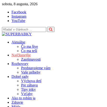
Skip
sobota, 8 augusta, 2026
to
Facebook
content
Instagram
YouTube
Aktuálne
Čo ma štve
Čo ma teší
Najčítanejšie
Zaujímavosti
Rozhovory
Predstavujeme vám
Vaše príbehy
Dobré rady
Výchova detí
Pre zábavu
Tipy triky
Vzťahy
Ako to robím ja
Zdravie
Móda