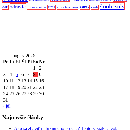
šoubiznis
zdravie
detí
zima
šatník
zdravotníctvo
čo sa teraz nosí
škola
august 2026
Po
Ut
St
Št
Pi
So
Ne
1
2
3
4
5
6
7
8
9
10
11
12
13
14
15
16
17
18
19
20
21
22
23
24
25
26
27
28
29
30
31
« júl
Najnovšie články
Ako sa zbaviť nafúknutého brucha? Tento zázrak sa volá