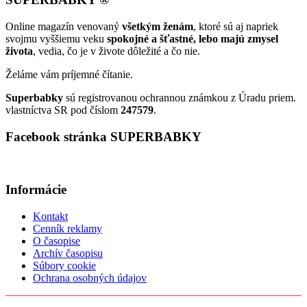
Online magazín venovaný
všetkým ženám
, ktoré sú aj napriek
svojmu vyššiemu veku
spokojné a šťastné, lebo majú zmysel
života
, vedia, čo je v živote dôležité a čo nie.
Želáme vám príjemné čítanie.
Superbabky
sú registrovanou ochrannou známkou z Úradu priem.
vlastníctva SR pod číslom
247579
.
Facebook stránka SUPERBABKY
Informácie
Kontakt
Cenník reklamy
O časopise
Archív časopisu
Súbory cookie
Ochrana osobných údajov