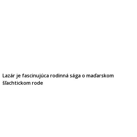
Lazár je fascinujúca rodinná sága o maďarskom
šľachtickom rode