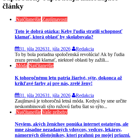
články
Najčítanejšie
Zaujímavosti
Toto je dobrá otázka: Keby ľudia stratili schopnosť
klamať, ktorá oblasť by skolabovala?
31. júla 2026
31. júla 2026
Redakcia
To by bola poriadna spoločenská revolúcia! Ak by ľudia
zrazu prestali klamať, niektoré oblasti by zažili...
Móda
Najčítanejšie
K tohoročnému letu patria žiarivé, sýte, dokonca až
krikľavé farby aj pre nás, zrelé ženy!
31. júla 2026
31. júla 2026
Redakcia
Zaujímavá je tohoročná letná móda. Kedysi by sme určite
neskombinovali sýto ružovú farbu šiat so sýto...
Najčítanejšie
Vaše príbehy
Neviem, akých ženíchov ponúka internet ostatným, ale
mne zásadne nezadaných vdovcov, vedcov, lekárov,
námorných dôstojníkov, ktorí prahnú po mojej priazni.