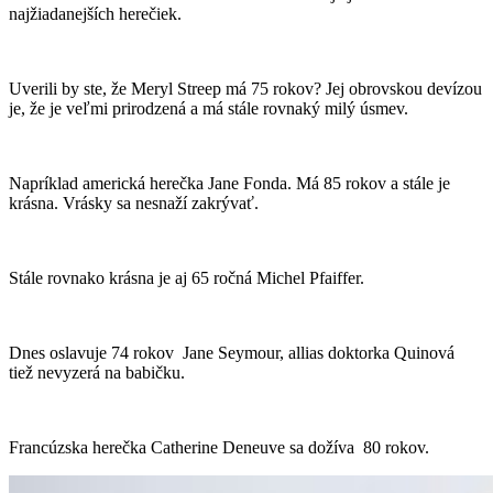
najžiadanejších herečiek.
Uverili by ste, že Meryl Streep má 75 rokov? Jej obrovskou devízou
je, že je veľmi prirodzená a má stále rovnaký milý úsmev.
Napríklad americká herečka Jane Fonda. Má 85 rokov a stále je
krásna. Vrásky sa nesnaží zakrývať.
Stále rovnako krásna je aj 65 ročná Michel Pfaiffer.
Dnes oslavuje 74 rokov Jane Seymour, allias doktorka Quinová
tiež nevyzerá na babičku.
Francúzska herečka Catherine Deneuve sa dožíva 80 rokov.