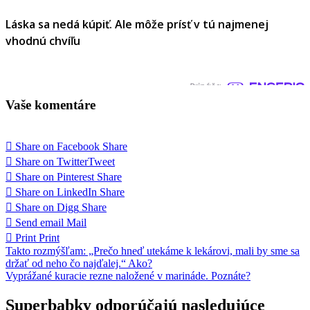
Láska sa nedá kúpiť. Ale môže prísť v tú najmenej
vhodnú chvíľu
Vaše komentáre
Share on Facebook
Share
Share on Twitter
Tweet
Share on Pinterest
Share
Share on LinkedIn
Share
Share on Digg
Share
Send email
Mail
Print
Print
Navigácia
Takto rozmýšľam: „Prečo hneď utekáme k lekárovi, mali by sme sa
držať od neho čo najďalej.“ Ako?
v
Vyprážané kuracie rezne naložené v marináde. Poznáte?
článku
Superbabky odporúčajú nasledujúce