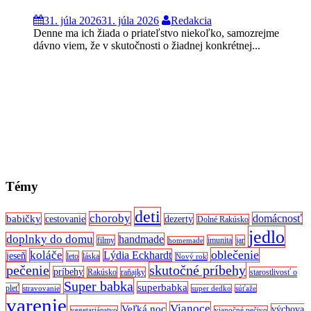
31. júla 2026
31. júla 2026
Redakcia
Denne ma ich žiada o priateľstvo niekoľko, samozrejme
dávno viem, že v skutočnosti o žiadnej konkrétnej...
Témy
deti
choroby
domácnosť
babičky
cestovanie
dezerty
Dolné Rakúsko
jedlo
doplnky do domu
handmade
filmy
imunita
jar
homemade
oblečenie
koláče
Lýdia Eckhardt
jeseň
leto
láska
Nový rok
pečenie
skutočné príbehy
príbehy
Rakúsko
raňajky
starostlivosť o
Super babka
superbabka
pleť
stravovanie
super dedko
súťaže
varenie
Vianoce
Veľká noc
výchova
vegetariánstvo
vianočné pečivo