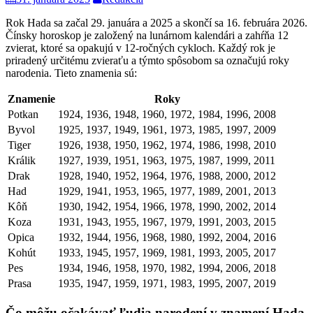
Rok Hada sa začal 29. januára a 2025 a skončí sa 16. februára 2026.
Čínsky horoskop je založený na lunárnom kalendári a zahŕňa 12
zvierat, ktoré sa opakujú v 12-ročných cykloch. Každý rok je
priradený určitému zvieraťu a týmto spôsobom sa označujú roky
narodenia. Tieto znamenia sú:
Znamenie
Roky
Potkan
1924, 1936, 1948, 1960, 1972, 1984, 1996, 2008
Byvol
1925, 1937, 1949, 1961, 1973, 1985, 1997, 2009
Tiger
1926, 1938, 1950, 1962, 1974, 1986, 1998, 2010
Králik
1927, 1939, 1951, 1963, 1975, 1987, 1999, 2011
Drak
1928, 1940, 1952, 1964, 1976, 1988, 2000, 2012
Had
1929, 1941, 1953, 1965, 1977, 1989, 2001, 2013
Kôň
1930, 1942, 1954, 1966, 1978, 1990, 2002, 2014
Koza
1931, 1943, 1955, 1967, 1979, 1991, 2003, 2015
Opica
1932, 1944, 1956, 1968, 1980, 1992, 2004, 2016
Kohút
1933, 1945, 1957, 1969, 1981, 1993, 2005, 2017
Pes
1934, 1946, 1958, 1970, 1982, 1994, 2006, 2018
Prasa
1935, 1947, 1959, 1971, 1983, 1995, 2007, 2019
Čo môžu očakávať ľudia narodení v znamení Hada