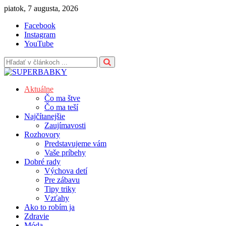
Skip
piatok, 7 augusta, 2026
to
Facebook
content
Instagram
YouTube
Aktuálne
Čo ma štve
Čo ma teší
Najčítanejšie
Zaujímavosti
Rozhovory
Predstavujeme vám
Vaše príbehy
Dobré rady
Výchova detí
Pre zábavu
Tipy triky
Vzťahy
Ako to robím ja
Zdravie
Móda