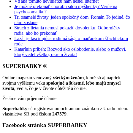
Vďaka tomuto neviniatku nám nešiel internet
Je možné prekonať chorobu silou myšlienky? Veríte na
psychosomatiku?
Tri osamelé životy, jeden spoločný dom. Román To jediné, čo
nám zostane
Strach z lietania nemusí pokaziť dovolenku. Odborníčky
radia, ako ho prekonať
Lazár je fascinujúca rodinná sága o maďarskom šľachtickom
rode
Katarínin príbeh: Rozvod ako oslobodenie, alebo o mužovi,
ktorý vedel všetko, okrem života!
SUPERBABKY ®
Online magazín venovaný
všetkým ženám
, ktoré sú aj napriek
svojmu vyššiemu veku
spokojné a šťastné, lebo majú zmysel
života
, vedia, čo je v živote dôležité a čo nie.
Želáme vám príjemné čítanie.
Superbabky
sú registrovanou ochrannou známkou z Úradu priem.
vlastníctva SR pod číslom
247579
.
Facebook stránka SUPERBABKY