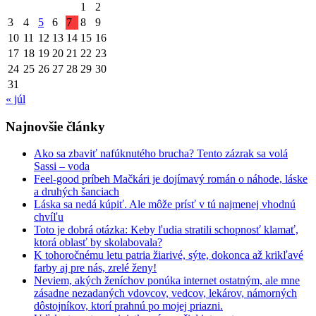
1
2
3
4
5
6
7
8
9
10
11
12
13
14
15
16
17
18
19
20
21
22
23
24
25
26
27
28
29
30
31
« júl
Najnovšie články
Ako sa zbaviť nafúknutého brucha? Tento zázrak sa volá
Sassi – voda
Feel-good príbeh Mačkári je dojímavý román o náhode, láske
a druhých šanciach
Láska sa nedá kúpiť. Ale môže prísť v tú najmenej vhodnú
chvíľu
Toto je dobrá otázka: Keby ľudia stratili schopnosť klamať,
ktorá oblasť by skolabovala?
K tohoročnému letu patria žiarivé, sýte, dokonca až krikľavé
farby aj pre nás, zrelé ženy!
Neviem, akých ženíchov ponúka internet ostatným, ale mne
zásadne nezadaných vdovcov, vedcov, lekárov, námorných
dôstojníkov, ktorí prahnú po mojej priazni.