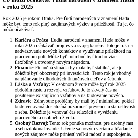
v roku 2025
Rok 2025 je rokom Draka. Pre ľudí narodených v znamení Hada
môže byť tento rok plný zaujímavých výziev a príležitostí. Tu je, čo
môžu očakávať:
Kariéra a Práca
: Ľudia narodení v znamení Hada môžu v
roku 2025 očakávať progres vo svojej kariére. Toto je rok na
nadväzovanie nových kontaktov a využívanie príležitostí na
pracovnom poli. Môže byť potrebné byť trochu viac
flexibilný a otvorený novým nápadom.
Financie
: Finančná situácia by mala byť stabilná, ale je
dôležité byť obozretný pri investíciách. Tento rok je vhodný
na plánovanie dlhodobých finančných cieľov a šetrenie.
Láska a Vzťahy
: V osobnom živote môže byť rok 2025
obdobím rastu a rozvoja vzťahov. Je to skvelý čas na
posilnenie existujúcich vzťahov a na budovanie nových.
Zdravie
: Zdravotné problémy by mali byť minimálne, pokiaľ
bude venovaná dostatočná pozornosť prevencii a starostlivosti
o seba. Dôležité je venovať čas relaxácii a vyváženiu
pracovného a osobného života.
Osobný Rozvoj
: Tento rok ponúka možnosť pre osobný rast
a sebazdokonaľovanie. Učenie sa novým veciam a hľadanie
nových záujmov môže priniesť veľkú radosť a uspokojenie.