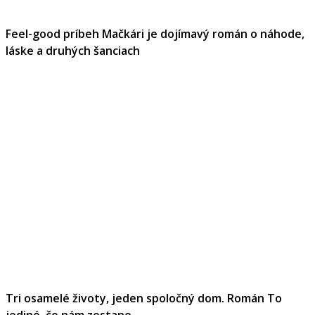
Feel-good príbeh Mačkári je dojímavý román o náhode,
láske a druhých šanciach
Tri osamelé životy, jeden spoločný dom. Román To
jediné, čo nám zostane