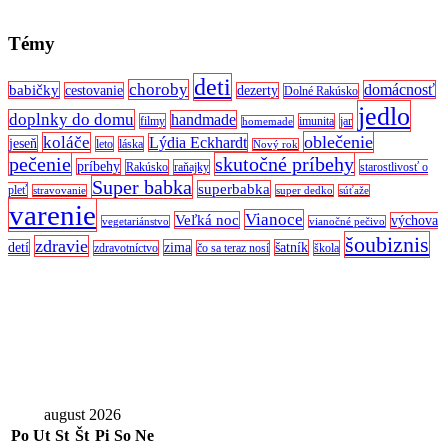
Témy
deti
choroby
domácnosť
babičky
cestovanie
dezerty
Dolné Rakúsko
jedlo
doplnky do domu
handmade
filmy
imunita
jar
homemade
oblečenie
koláče
Lýdia Eckhardt
jeseň
leto
láska
Nový rok
pečenie
skutočné príbehy
príbehy
Rakúsko
raňajky
starostlivosť o
Super babka
superbabka
pleť
stravovanie
super dedko
súťaže
varenie
Vianoce
Veľká noc
výchova
vegetariánstvo
vianočné pečivo
šoubiznis
zdravie
detí
zima
šatník
zdravotníctvo
čo sa teraz nosí
škola
august 2026
Po
Ut
St
Št
Pi
So
Ne