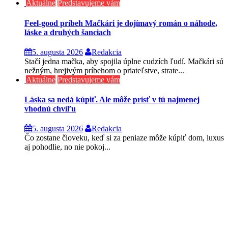
Aktuálne
Predstavujeme vám
Feel-good príbeh Mačkári je dojímavý román o náhode,
láske a druhých šanciach
5. augusta 2026
Redakcia
Stačí jedna mačka, aby spojila úplne cudzích ľudí. Mačkári sú
nežným, hrejivým príbehom o priateľstve, strate...
Aktuálne
Predstavujeme vám
Láska sa nedá kúpiť. Ale môže prísť v tú najmenej
vhodnú chvíľu
5. augusta 2026
Redakcia
Čo zostane človeku, keď si za peniaze môže kúpiť dom, luxus
aj pohodlie, no nie pokoj...