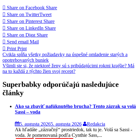
Share on Facebook
Share
Share on Twitter
Tweet
Share on Pinterest
Share
Share on LinkedIn
Share
Share on Digg
Share
Send email
Mail
Print
Print
Navigácia
Cvikla spĺňa všetky požiadavky na úspešné omladenie starých a
opotrebovaných buniek
v
Všimli ste si, že niektoré ženy sú s pribúdajúcimi rokmi krajšie? Má
článku
na to každá z týchto žien svoj recept?
Superbabky odporúčajú nasledujúce
články
Ako sa zbaviť nafúknutého brucha? Tento zázrak sa volá
Sassi – voda
5. augusta 2026
5. augusta 2026
Redakcia
Ak hľadáte „zázračný“ prostriedok, tak tu je. Volá sa Sassi -
voda. Je pomenovaná podľa Cynthie Sass,...