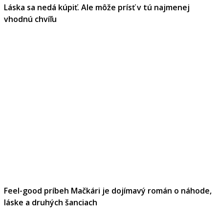
Láska sa nedá kúpiť. Ale môže prísť v tú najmenej
vhodnú chvíľu
Feel-good príbeh Mačkári je dojímavý román o náhode,
láske a druhých šanciach