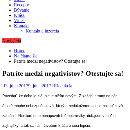
Recepty
Bývanie
Krása
Videá
Kontakt
Kontakt a inzercia
Navigácia
Home
Najčítanejšie
Patríte medzi negativistov? Otestujte sa!
Patríte medzi negativistov? Otestujte sa!
3. júna 2017
9. júna 2017
Redakcia
Povedať, že doba je zlá, nie je ničím novým. Z každej strany na nás
číhajú mnohé nebezpečenstvá, ktorým nedokážeme ani pri najlepšej vôli
zabrániť. Niektoré sme nenapraviteľné optimistky, dúfajúce v lepšie
zajtrajšky, a tak sa nám životom kráča o čosi lepšie.