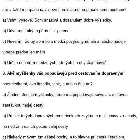
ste v takom prípade dávali svojmu vlastnému pracovnému postupu?
a) Veľmi vysoké. Som snaživá a dosahujem dobré výsledky.
b) Dávam si takých päťdesiat percent
c) Neverím, že by som bola medzi povýšenými, ale zrniečko nádeje
v sebe predsa len mám
d) Určite nepatrím medzi tých, ktorých sa chystajú povýšiť.
3. Aké myšlienky vás popadávajú pred cestovaním dopravnými
prostriedkami, ako lietadlo, vlak, autobus či auto?
a) Žiadne. Jediné myšlienky, ktoré ma popadávajú súvisia s cieľovou
zastávkou mojej cesty
b) Pri niektorých dopravných prostriedkoch zvyknem mať obavy z nehody,
no nedržím sa ich počas celej cesty
c) Niekedy mávam zmiešané pocity, a to hlavne pri ceste lietadlom.