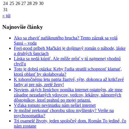
24
25
26
27
28
29
30
31
« júl
Najnovšie články
Ako sa zbaviť nafúknutého brucha? Tento zázrak sa volá
Sassi – voda
Feel-good príbeh Mačkári je dojímavý román o náhode, láske
a druhých šanciach
Láska sa nedá kúpiť. Ale môže prísť v tú najmenej vhodnú
chvíľu
Toto je dobrá otázka: Keby ľudia stratili schopnosť klamať,
ktorá oblasť by skolabovala?
K tohoročnému letu patria žiarivé, sýte, dokonca až krikľavé
farby aj pre nás, zrelé ženy!
Neviem, akých ženíchov ponúka internet ostatným, ale mne
zásadne nezadaných vdovcov, vedcov, lekárov, námorných
dôstojníkov, ktorí prahnú po mojej priazni.
Vďaka tomuto neviniatku nám nešiel internet
Je možné prekonať chorobu silou myšlienky? Veríte na
psychosomatiku?
Tri osamelé životy, jeden spoločný dom. Román To jediné, čo
nám zostane