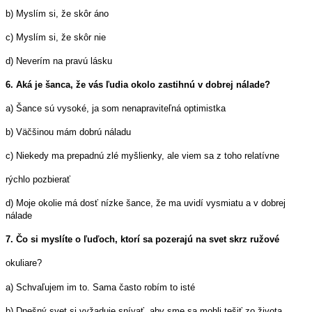
b) Myslím si, že skôr áno
c) Myslím si, že skôr nie
d) Neverím na pravú lásku
6. Aká je šanca, že vás ľudia okolo zastihnú v dobrej nálade?
a) Šance sú vysoké, ja som nenapraviteľná optimistka
b) Väčšinou mám dobrú náladu
c) Niekedy ma prepadnú zlé myšlienky, ale viem sa z toho relatívne
rýchlo pozbierať
d) Moje okolie má dosť nízke šance, že ma uvidí vysmiatu a v dobrej
nálade
7. Čo si myslíte o ľuďoch, ktorí sa pozerajú na svet skrz ružové
okuliare?
a) Schvaľujem im to. Sama často robím to isté
b) Dnešný svet si vyžaduje snívať, aby sme sa mohli tešiť zo života.