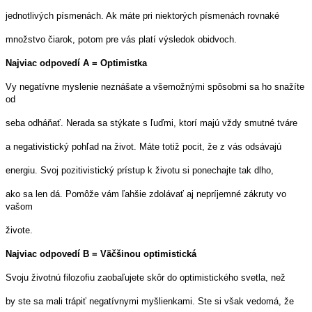
jednotlivých písmenách. Ak máte pri niektorých písmenách rovnaké
množstvo čiarok, potom pre vás platí výsledok obidvoch.
Najviac odpovedí A = Optimistka
Vy negatívne myslenie neznášate a všemožnými spôsobmi sa ho snažíte
od
seba odháňať. Nerada sa stýkate s ľuďmi, ktorí majú vždy smutné tváre
a negativistický pohľad na život. Máte totiž pocit, že z vás odsávajú
energiu. Svoj pozitivistický prístup k životu si ponechajte tak dlho,
ako sa len dá. Pomôže vám ľahšie zdolávať aj nepríjemné zákruty vo
vašom
živote.
Najviac odpovedí B = Väčšinou optimistická
Svoju životnú filozofiu zaobaľujete skôr do optimistického svetla, než
by ste sa mali trápiť negatívnymi myšlienkami. Ste si však vedomá, že