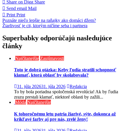
Share on Digg
Share
Send email
Mail
Print
Print
Navigácia
Poznáte niečo lepšie na raňajky ako domáci džem?
Žiarlivosť je cit, ktorým ničíme seba i partnera
v
článku
Superbabky odporúčajú nasledujúce
články
Najčítanejšie
Zaujímavosti
Toto je dobrá otázka: Keby ľudia stratili schopnosť
klamať, ktorá oblasť by skolabovala?
31. júla 2026
31. júla 2026
Redakcia
To by bola poriadna spoločenská revolúcia! Ak by ľudia
zrazu prestali klamať, niektoré oblasti by zažili...
Móda
Najčítanejšie
K tohoročnému letu patria žiarivé, sýte, dokonca až
krikľavé farby aj pre nás, zrelé ženy!
31. júla 2026
31. júla 2026
Redakcia