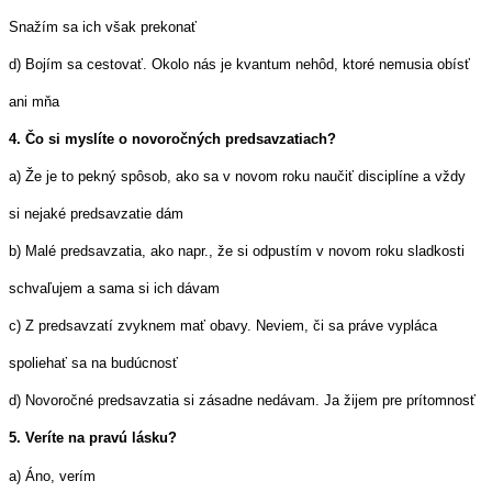
Snažím sa ich však prekonať
d) Bojím sa cestovať. Okolo nás je kvantum nehôd, ktoré nemusia obísť
ani mňa
4. Čo si myslíte o novoročných predsavzatiach?
a) Že je to pekný spôsob, ako sa v novom roku naučiť disciplíne a vždy
si nejaké predsavzatie dám
b) Malé predsavzatia, ako napr., že si odpustím v novom roku sladkosti
schvaľujem a sama si ich dávam
c) Z predsavzatí zvyknem mať obavy. Neviem, či sa práve vypláca
spoliehať sa na budúcnosť
d) Novoročné predsavzatia si zásadne nedávam. Ja žijem pre prítomnosť
5. Veríte na pravú lásku?
a) Áno, verím