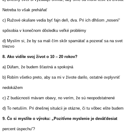
Netreba to však preháňať
c) Ružové okuliare vedia byť fajn deň, dva. Pri ich dlhšom „nosení“
spôsobia v konečnom dôsledku veľké problémy
d) Myslím si, že by sa mali čím skôr spamätať a pozerať sa na svet
triezvo
8. Ako vidíte svoj život o 10 – 20 rokov?
a) Dúfam, že budem šťastná a spokojná
b) Robím všetko preto, aby sa mi v živote darilo, ostatné ovplyvniť
nedokážem
c) Z budúcnosti mávam obavy, no verím, že sú neopodstatnené
d) To netuším. Pri dnešnej situácii je otázne, či tu vôbec ešte budem
9. Čo si myslíte o výroku: „Pozitívne myslenie je deväťdesiat
percent úspechu“?