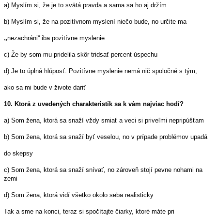
a) Myslím si, že je to svätá pravda a sama sa ho aj držím
b) Myslím si, že na pozitívnom myslení niečo bude, no určite ma
„
nezachráni“ iba pozitívne myslenie
c) Že by som mu pridelila skôr tridsať percent úspechu
d) Je to úplná hlúposť. Pozitívne myslenie nemá nič spoločné s tým,
ako sa mi bude v živote dariť
10. Ktorá z uvedených charakteristík sa k vám najviac hodí?
a) Som žena, ktorá sa snaží vždy smiať a veci si priveľmi nepripúšťam
b) Som žena, ktorá sa snaží byť veselou, no v prípade problémov upadá
do skepsy
c) Som žena, ktorá sa snaží snívať, no zároveň stojí pevne nohami na
zemi
d) Som žena, ktorá vidí všetko okolo seba realisticky
Tak a sme na konci, teraz si spočítajte čiarky, ktoré máte pri