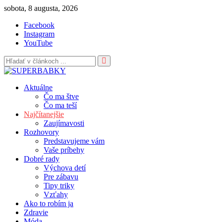
Skip
sobota, 8 augusta, 2026
to
Facebook
content
Instagram
YouTube
Aktuálne
Čo ma štve
Čo ma teší
Najčítanejšie
Zaujímavosti
Rozhovory
Predstavujeme vám
Vaše príbehy
Dobré rady
Výchova detí
Pre zábavu
Tipy triky
Vzťahy
Ako to robím ja
Zdravie
Móda