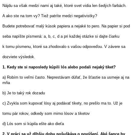
Nájdu sa však medzi nami aj také, ktoré svet vidia len šedých farbách.
A ako ste na tom vy? Tiež patríte medzi negativistky?
Budete potrebovať malý kúsok papiera a nejaké to pero. Na papier si pod
seba napíšte písmená: a, b, c, d a pri každej otázke si dajte čiarku
k tomu písmenu, ktoré sa zhodovalo s vašou odpoveďou. V závere sa
dozviete výsledok.
1. Kedy ste si naposledy kúpili lós alebo podali nejaký tiket?
a) Robím to veľmi často. Neprestávam dúfať, že šťastie sa usmeje aj na
mňa
b) Je to taký rok dozadu
c) Zvykla som kupovať lósy aj podávať tikety, no prešlo ma to. Už je
tomu pár rokov, odkedy som mimo lósov a tiketov
d) Lós som si kúpila ešte ako dieťa
2. V práci sa už dlhšiu dobu pošuškáva o povýšení. Aké šance by