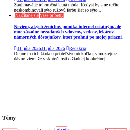
Zaujímavá je tohoročná letná móda. Kedysi by sme určite
neskombinovali sýto ružovú farbu šiat so sýto...
Najčítanejšie
Vaše príbehy
Neviem, akých ženíchov ponúka internet ostatným, ale
mne zásadne nezadaných vdovcov, vedcov, lekárov,
námorných dôstojníkov, ktorí prahnú po mojej priazni.
31. júla 2026
31. júla 2026
Redakcia
Denne ma ich žiada o priateľstvo niekoľko, samozrejme
dávno viem, že v skutočnosti o žiadnej konkrétnej...
Témy