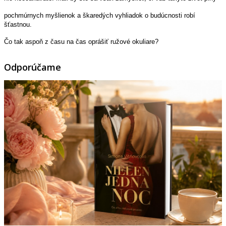
pochmúrnych myšlienok a škaredých vyhliadok o budúcnosti robí
šťastnou.
Čo tak aspoň z času na čas oprášiť ružové okuliare?
Odporúčame