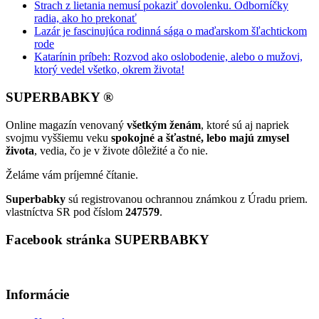
Strach z lietania nemusí pokaziť dovolenku. Odborníčky
radia, ako ho prekonať
Lazár je fascinujúca rodinná sága o maďarskom šľachtickom
rode
Katarínin príbeh: Rozvod ako oslobodenie, alebo o mužovi,
ktorý vedel všetko, okrem života!
SUPERBABKY ®
Online magazín venovaný
všetkým ženám
, ktoré sú aj napriek
svojmu vyššiemu veku
spokojné a šťastné, lebo majú zmysel
života
, vedia, čo je v živote dôležité a čo nie.
Želáme vám príjemné čítanie.
Superbabky
sú registrovanou ochrannou známkou z Úradu priem.
vlastníctva SR pod číslom
247579
.
Facebook stránka SUPERBABKY
Informácie