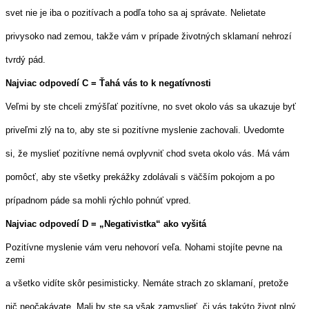
svet nie je iba o pozitívach a podľa toho sa aj správate. Nelietate
privysoko nad zemou, takže vám v prípade životných sklamaní nehrozí
tvrdý pád.
Najviac odpovedí C = Ťahá vás to k negatívnosti
Veľmi by ste chceli zmýšľať pozitívne, no svet okolo vás sa ukazuje byť
priveľmi zlý na to, aby ste si pozitívne myslenie zachovali. Uvedomte
si, že myslieť pozitívne nemá ovplyvniť chod sveta okolo vás. Má vám
pomôcť, aby ste všetky prekážky zdolávali s väčším pokojom a po
prípadnom páde sa mohli rýchlo pohnúť vpred.
Najviac odpovedí D = „Negativistka“ ako vyšitá
Pozitívne myslenie vám veru nehovorí veľa. Nohami stojíte pevne na
zemi
a všetko vidíte skôr pesimisticky. Nemáte strach zo sklamaní, pretože
nič neočakávate. Mali by ste sa však zamyslieť, či vás takýto život plný