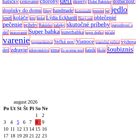
deti
choroby
domácnosť
babičky
cestovanie
dezerty
Dolné Rakúsko
jedlo
doplnky do domu
handmade
filmy
imunita
jar
homemade
oblečenie
koláče
Lýdia Eckhardt
jeseň
leto
láska
Nový rok
pečenie
skutočné príbehy
príbehy
Rakúsko
raňajky
starostlivosť o
Super babka
superbabka
pleť
stravovanie
super dedko
súťaže
varenie
Vianoce
Veľká noc
výchova
vegetariánstvo
vianočné pečivo
šoubiznis
zdravie
detí
zima
šatník
zdravotníctvo
čo sa teraz nosí
škola
august 2026
Po
Ut
St
Št
Pi
So
Ne
1
2
3
4
5
6
7
8
9
10
11
12
13
14
15
16
17
18
19
20
21
22
23