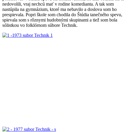
nedovolili, vraj nechcú mať v rodine komedianta. A tak som
nastúpila na gymnázium, ktoré ma nebavilo a doslova som ho
prespievala. Popri škole som chodila do Štúdia tanečného spevu,
spievala som s rôznymi hudobnými skupinami a tiež som bola
sólistkou vo folklórnom súbore Technik.