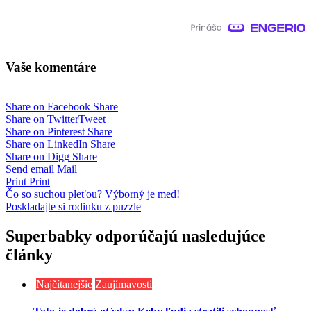
Vaše komentáre
Share on Facebook
Share
Share on Twitter
Tweet
Share on Pinterest
Share
Share on LinkedIn
Share
Share on Digg
Share
Send email
Mail
Print
Print
Navigácia
Čo so suchou pleťou? Výborný je med!
Poskladajte si rodinku z puzzle
v
článku
Superbabky odporúčajú nasledujúce
články
Najčítanejšie
Zaujímavosti