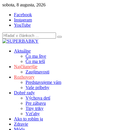
Skip
sobota, 8 augusta, 2026
to
Facebook
content
Instagram
YouTube
Aktuálne
Čo ma štve
Čo ma teší
Najčítanejšie
Zaujímavosti
Rozhovory
Predstavujeme vám
Vaše príbehy
Dobré rady
Výchova detí
Pre zábavu
Tipy triky
Vzťahy
Ako to robím ja
Zdravie
Móda