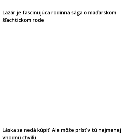
Lazár je fascinujúca rodinná sága o maďarskom
šľachtickom rode
Láska sa nedá kúpiť. Ale môže prísť v tú najmenej
vhodnú chvíľu