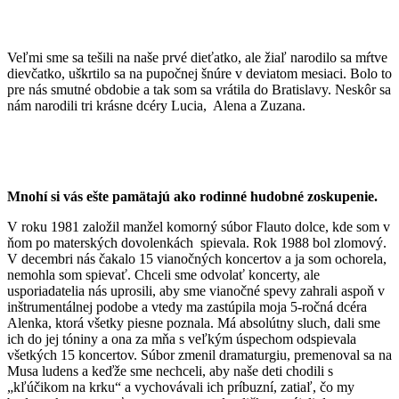
Veľmi sme sa tešili na naše prvé dieťatko, ale žiaľ narodilo sa mŕtve
dievčatko, uškrtilo sa na pupočnej šnúre v deviatom mesiaci. Bolo to
pre nás smutné obdobie a tak som sa vrátila do Bratislavy. Neskôr sa
nám narodili tri krásne dcéry Lucia, Alena a Zuzana.
Mnohí si vás ešte pamätajú ako rodinné hudobné zoskupenie.
V roku 1981 založil manžel komorný súbor Flauto dolce, kde som v
ňom po materských dovolenkách spievala. Rok 1988 bol zlomový.
V decembri nás čakalo 15 vianočných koncertov a ja som ochorela,
nemohla som spievať. Chceli sme odvolať koncerty, ale
usporiadatelia nás uprosili, aby sme vianočné spevy zahrali aspoň v
inštrumentálnej podobe a vtedy ma zastúpila moja 5-ročná dcéra
Alenka, ktorá všetky piesne poznala. Má absolútny sluch, dali sme
ich do jej tóniny a ona za mňa s veľkým úspechom odspievala
všetkých 15 koncertov. Súbor zmenil dramaturgiu, premenoval sa na
Musa ludens a keďže sme nechceli, aby naše deti chodili s
„kľúčikom na krku“ a vychovávali ich príbuzní, zatiaľ, čo my