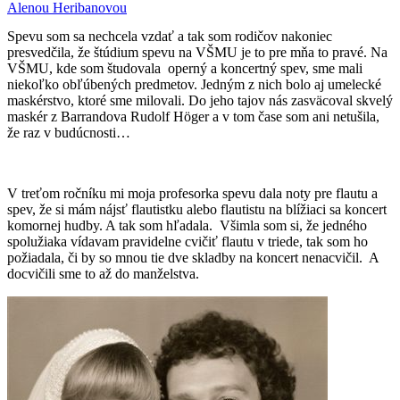
Spevu som sa nechcela vzdať a tak som rodičov nakoniec
presvedčila, že štúdium spevu na VŠMU je to pre mňa to pravé. Na
VŠMU, kde som študovala operný a koncertný spev, sme mali
niekoľko obľúbených predmetov. Jedným z nich bolo aj umelecké
maskérstvo, ktoré sme milovali. Do jeho tajov nás zasväcoval skvelý
maskér z Barrandova Rudolf Höger a v tom čase som ani netušila,
že raz v budúcnosti…
V treťom ročníku mi moja profesorka spevu dala noty pre flautu a
spev, že si mám nájsť flautistku alebo flautistu na blížiaci sa koncert
komornej hudby. A tak som hľadala. Všimla som si, že jedného
spolužiaka vídavam pravidelne cvičiť flautu v triede, tak som ho
požiadala, či by so mnou tie dve skladby na koncert nenacvičil. A
docvičili sme to až do manželstva.