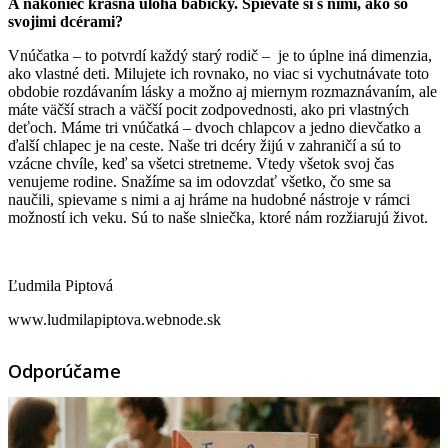
A nakoniec krásna úloha babičky. Spievate si s nimi, ako so
svojimi dcérami?
Vnúčatka – to potvrdí každý starý rodič – je to úplne iná dimenzia,
ako vlastné deti. Milujete ich rovnako, no viac si vychutnávate toto
obdobie rozdávaním lásky a možno aj miernym rozmaznávaním, ale
máte väčší strach a väčší pocit zodpovednosti, ako pri vlastných
deťoch. Máme tri vnúčatká – dvoch chlapcov a jedno dievčatko a
ďalší chlapec je na ceste. Naše tri dcéry žijú v zahraničí a sú to
vzácne chvíle, keď sa všetci stretneme. Vtedy všetok svoj čas
venujeme rodine. Snažíme sa im odovzdať všetko, čo sme sa
naučili, spievame s nimi a aj hráme na hudobné nástroje v rámci
možností ich veku. Sú to naše slniečka, ktoré nám rozžiarujú život.
Ľudmila Piptová
www.ludmilapiptova.webnode.sk
Odporúčame