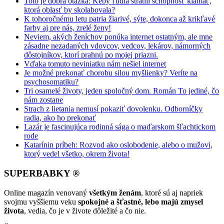
Toto je dobrá otázka: Keby ľudia stratili schopnosť klamať,
ktorá oblasť by skolabovala?
K tohoročnému letu patria žiarivé, sýte, dokonca až krikľavé
farby aj pre nás, zrelé ženy!
Neviem, akých ženíchov ponúka internet ostatným, ale mne
zásadne nezadaných vdovcov, vedcov, lekárov, námorných
dôstojníkov, ktorí prahnú po mojej priazni.
Vďaka tomuto neviniatku nám nešiel internet
Je možné prekonať chorobu silou myšlienky? Veríte na
psychosomatiku?
Tri osamelé životy, jeden spoločný dom. Román To jediné, čo
nám zostane
Strach z lietania nemusí pokaziť dovolenku. Odborníčky
radia, ako ho prekonať
Lazár je fascinujúca rodinná sága o maďarskom šľachtickom
rode
Katarínin príbeh: Rozvod ako oslobodenie, alebo o mužovi,
ktorý vedel všetko, okrem života!
SUPERBABKY ®
Online magazín venovaný
všetkým ženám
, ktoré sú aj napriek
svojmu vyššiemu veku
spokojné a šťastné, lebo majú zmysel
života
, vedia, čo je v živote dôležité a čo nie.