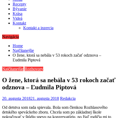
Recepty
Bývanie
Krása
Videá
Kontakt
Kontakt a inzercia
Navigácia
Home
Najčítanejšie
O žene, ktorá sa nebála v 53 rokoch začať odznova –
Ľudmila Piptová
Najčítanejšie
Rozhovory
O žene, ktorá sa nebála v 53 rokoch začať
odznova – Ľudmila Piptová
20. augusta 2018
21. augusta 2018
Redakcia
Od detstva som rada spievala. Bola som členkou Rozhlasového
detského speváckeho zboru. Chcela som po základnej škole
pokračovať v štúdiu spevu na konzervatóriu, no žiaľ rodičia mi to