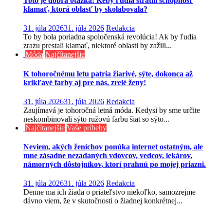
Toto je dobrá otázka: Keby ľudia stratili schopnosť
klamať, ktorá oblasť by skolabovala?
31. júla 2026
31. júla 2026
Redakcia
To by bola poriadna spoločenská revolúcia! Ak by ľudia
zrazu prestali klamať, niektoré oblasti by zažili...
Móda
Najčítanejšie
K tohoročnému letu patria žiarivé, sýte, dokonca až
krikľavé farby aj pre nás, zrelé ženy!
31. júla 2026
31. júla 2026
Redakcia
Zaujímavá je tohoročná letná móda. Kedysi by sme určite
neskombinovali sýto ružovú farbu šiat so sýto...
Najčítanejšie
Vaše príbehy
Neviem, akých ženíchov ponúka internet ostatným, ale
mne zásadne nezadaných vdovcov, vedcov, lekárov,
námorných dôstojníkov, ktorí prahnú po mojej priazni.
31. júla 2026
31. júla 2026
Redakcia
Denne ma ich žiada o priateľstvo niekoľko, samozrejme
dávno viem, že v skutočnosti o žiadnej konkrétnej...