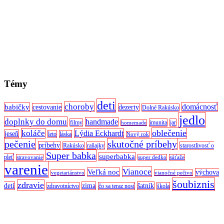
Témy
deti
choroby
domácnosť
babičky
cestovanie
dezerty
Dolné Rakúsko
jedlo
doplnky do domu
handmade
filmy
imunita
jar
homemade
oblečenie
koláče
Lýdia Eckhardt
jeseň
leto
láska
Nový rok
pečenie
skutočné príbehy
príbehy
Rakúsko
raňajky
starostlivosť o
Super babka
superbabka
pleť
stravovanie
super dedko
súťaže
varenie
Vianoce
Veľká noc
výchova
vegetariánstvo
vianočné pečivo
šoubiznis
zdravie
detí
zima
šatník
zdravotníctvo
čo sa teraz nosí
škola