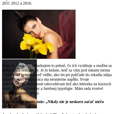
2011 2012 a 2016.
Rada na ženách podčiarkujem to pekné, čo ich vystihuje a snažím sa
potlačiť ich nedostatky. Je to krásne, keď sa vám pod rukami menia
v nádherné bytosti a keď vidíte, ako im pri pohľade do zrkadla stúpa
sebavedomie. Moja práca ma nesmierne napĺňa. Svoje
niekoľkoročné skúsenosti odovzdávam tiež ako lektorka na kurzoch
vizáže, účesovej tvorby a farebnej typológie. Mám rada tvorivé
ovzdušie a nové výzvy.
A preto moje motto znie: „Nikdy nie je neskoro začať niečo
nové.“