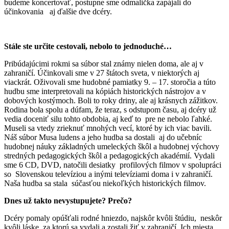
budeme koncertovať, postupne sme odmalička zapájali do
účinkovania aj ďalšie dve dcéry.
Stále ste určite cestovali, nebolo to jednoduché…
Pribúdajúcimi rokmi sa súbor stal známy nielen doma, ale aj v
zahraničí. Účinkovali sme v 27 štátoch sveta, v niektorých aj
viackrát. Oživovali sme hudobné pamiatky 9. – 17. storočia a túto
hudbu sme interpretovali na kópiách historických nástrojov a v
dobových kostýmoch. Boli to roky driny, ale aj krásnych zážitkov.
Rodina bola spolu a dúfam, že teraz, s odstupom času, aj dcéry už
vedia doceniť silu tohto obdobia, aj keď to pre ne nebolo ľahké.
Museli sa vtedy zrieknuť mnohých vecí, ktoré by ich viac bavili.
Náš súbor Musa ludens a jeho hudba sa dostali aj do učebníc
hudobnej náuky základných umeleckých škôl a hudobnej výchovy
stredných pedagogických škôl a pedagogických akadémií. Vydali
sme 6 CD, DVD, natočili desiatky profilových filmov v spolupráci
so Slovenskou televíziou a inými televíziami doma i v zahraničí.
Naša hudba sa stala súčasťou niekoľkých historických filmov.
Dnes už takto nevystupujete? Prečo?
Dcéry pomaly opúšťali rodné hniezdo, najskôr kvôli štúdiu, neskôr
kvôli láske, za ktorú sa vydali a zostali žiť v zahraničí. Ich miesta