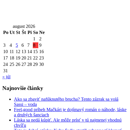
august 2026
Po
Ut
St
Št
Pi
So
Ne
1
2
3
4
5
6
7
8
9
10
11
12
13
14
15
16
17
18
19
20
21
22
23
24
25
26
27
28
29
30
31
« júl
Najnovšie články
Ako sa zbaviť nafúknutého brucha? Tento zázrak sa volá
Sassi – voda
Feel-good príbeh Mačkári je dojímavý román o náhode, láske
a druhých šanciach
Láska sa nedá kúpiť. Ale môže prísť v tú najmenej vhodnú
chvíľu