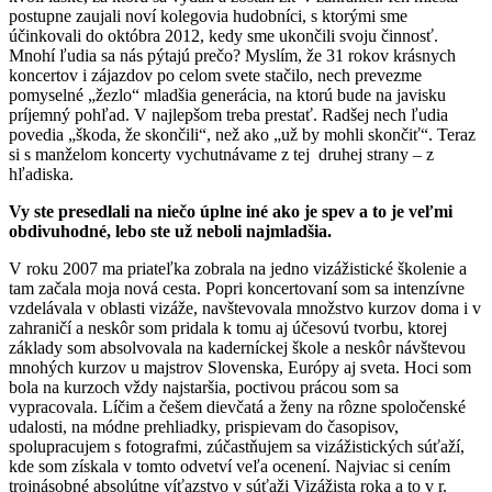
postupne zaujali noví kolegovia hudobníci, s ktorými sme
účinkovali do októbra 2012, kedy sme ukončili svoju činnosť.
Mnohí ľudia sa nás pýtajú prečo? Myslím, že 31 rokov krásnych
koncertov i zájazdov po celom svete stačilo, nech prevezme
pomyselné „žezlo“ mladšia generácia, na ktorú bude na javisku
príjemný pohľad. V najlepšom treba prestať. Radšej nech ľudia
povedia „škoda, že skončili“, než ako „už by mohli skončiť“. Teraz
si s manželom koncerty vychutnávame z tej druhej strany – z
hľadiska.
Vy ste presedlali na niečo úplne iné ako je spev a to je veľmi
obdivuhodné, lebo ste už neboli najmladšia.
V roku 2007 ma priateľka zobrala na jedno vizážistické školenie a
tam začala moja nová cesta. Popri koncertovaní som sa intenzívne
vzdelávala v oblasti vizáže, navštevovala množstvo kurzov doma i v
zahraničí a neskôr som pridala k tomu aj účesovú tvorbu, ktorej
základy som absolvovala na kaderníckej škole a neskôr návštevou
mnohých kurzov u majstrov Slovenska, Európy aj sveta. Hoci som
bola na kurzoch vždy najstaršia, poctivou prácou som sa
vypracovala. Líčim a češem dievčatá a ženy na rôzne spoločenské
udalosti, na módne prehliadky, prispievam do časopisov,
spolupracujem s fotografmi, zúčastňujem sa vizážistických súťaží,
kde som získala v tomto odvetví veľa ocenení. Najviac si cením
trojnásobné absolútne víťazstvo v súťaži Vizážista roka a to v r.