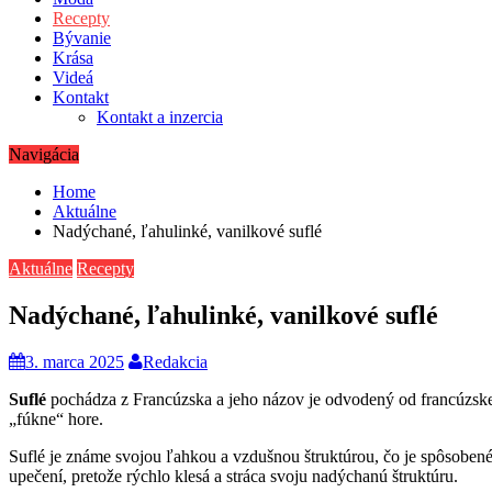
Recepty
Bývanie
Krása
Videá
Kontakt
Kontakt a inzercia
Navigácia
Home
Aktuálne
Nadýchané, ľahulinké, vanilkové suflé
Aktuálne
Recepty
Nadýchané, ľahulinké, vanilkové suflé
3. marca 2025
Redakcia
Suflé
pochádza z Francúzska a jeho názov je odvodený od francúzskeh
„fúkne“ hore.
Suflé je známe svojou ľahkou a vzdušnou štruktúrou, čo je spôsobené
upečení, pretože rýchlo klesá a stráca svoju nadýchanú štruktúru.