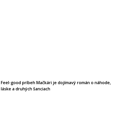
Feel-good príbeh Mačkári je dojímavý román o náhode,
láske a druhých šanciach