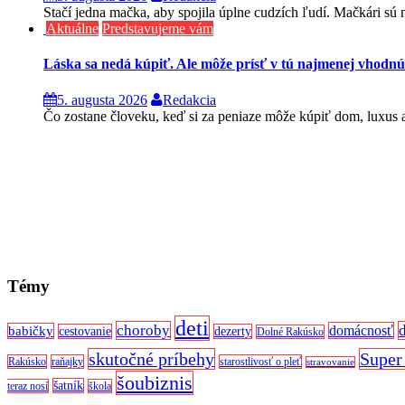
Stačí jedna mačka, aby spojila úplne cudzích ľudí. Mačkári sú n
Aktuálne
Predstavujeme vám
Láska sa nedá kúpiť. Ale môže prísť v tú najmenej vhodnú
5. augusta 2026
Redakcia
Čo zostane človeku, keď si za peniaze môže kúpiť dom, luxus aj
Témy
deti
choroby
domácnosť
babičky
cestovanie
dezerty
Dolné Rakúsko
skutočné príbehy
Super
Rakúsko
raňajky
starostlivosť o pleť
stravovanie
šoubiznis
šatník
teraz nosí
škola