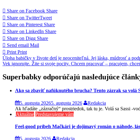
Share on Facebook
Share
Share on Twitter
Tweet
Share on Pinterest
Share
Share on LinkedIn
Share
Share on Digg
Share
Send email
Mail
Print
Print
Navigácia
Úloha babičky v živote detí je neoceniteľná. Jej láska, múdrosť a po
Vek ignorujte. Žite si svoje pocity. Chcem pracovať – pracujem, chcem 
v
článku
Superbabky odporúčajú nasledujúce článk
Ako sa zbaviť nafúknutého brucha? Tento zázrak sa volá S
5. augusta 2026
5. augusta 2026
Redakcia
Ak hľadáte „zázračný“ prostriedok, tak tu je. Volá sa Sassi -v
Aktuálne
Predstavujeme vám
Feel-good príbeh Mačkári je dojímavý román o náhode, lá
5. augusta 2026
Redakcia