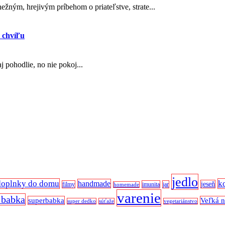
ežným, hrejivým príbehom o priateľstve, strate...
 chvíľu
 pohodlie, no nie pokoj...
jedlo
doplnky do domu
k
handmade
jeseň
filmy
imunita
jar
homemade
varenie
 babka
superbabka
Veľká 
super dedko
súťaže
vegetariánstvo