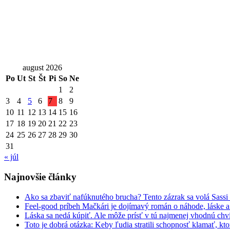
august 2026
Po
Ut
St
Št
Pi
So
Ne
1
2
3
4
5
6
7
8
9
10
11
12
13
14
15
16
17
18
19
20
21
22
23
24
25
26
27
28
29
30
31
« júl
Najnovšie články
Ako sa zbaviť nafúknutého brucha? Tento zázrak sa volá Sassi
Feel-good príbeh Mačkári je dojímavý román o náhode, láske a
Láska sa nedá kúpiť. Ale môže prísť v tú najmenej vhodnú chv
Toto je dobrá otázka: Keby ľudia stratili schopnosť klamať, kt