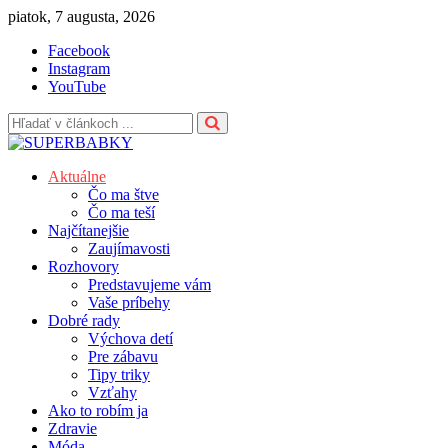
Skip
piatok, 7 augusta, 2026
to
Facebook
content
Instagram
YouTube
Aktuálne
Čo ma štve
Čo ma teší
Najčítanejšie
Zaujímavosti
Rozhovory
Predstavujeme vám
Vaše príbehy
Dobré rady
Výchova detí
Pre zábavu
Tipy triky
Vzťahy
Ako to robím ja
Zdravie
Móda