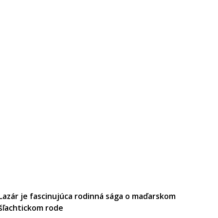
Lazár je fascinujúca rodinná sága o maďarskom
šľachtickom rode