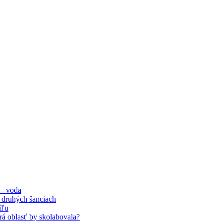
 – voda
 druhých šanciach
íľu
orá oblasť by skolabovala?