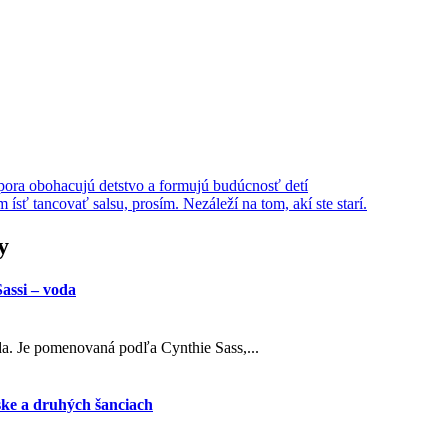
dpora obohacujú detstvo a formujú budúcnosť detí
ísť tancovať salsu, prosím. Nezáleží na tom, akí ste starí.
y
assi – voda
oda. Je pomenovaná podľa Cynthie Sass,...
ske a druhých šanciach