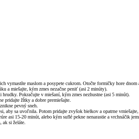
 že ich vymastíte maslom a posypete cukrom. Otočte formičky hore dnom 
ku a miešajte, kým zmes nezačne peniť (asi 2 minúty).
li hrudky. Pokračujte v miešaní, kým zmes nezhustne (asi 5 minút).
e pridajte žĺtky a dobre premiešajte.
vznikne pevný sneh.
, aby sa uvoľnila. Potom pridajte zvyšok bielkov a opatrne vmiešajte, 
úre asi 15-20 minút, alebo kým suflé pekne nenarastie a vrchnáčik jemn
ak si želáte.