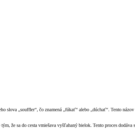
o slova „souffler“, čo znamená „fúkať“ alebo „dúchať“. Tento názov je
 tým, že sa do cesta vmiešava vyšľahaný bielok. Tento proces dodáva s