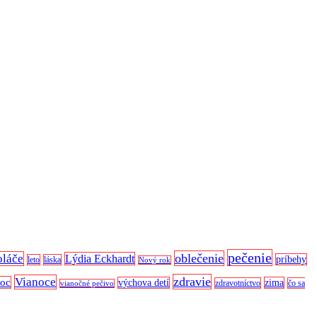
pečenie
oblečenie
oláče
Lýdia Eckhardt
príbehy
leto
láska
Nový rok
zdravie
Vianoce
noc
výchova detí
zima
zdravotníctvo
čo sa
vianočné pečivo