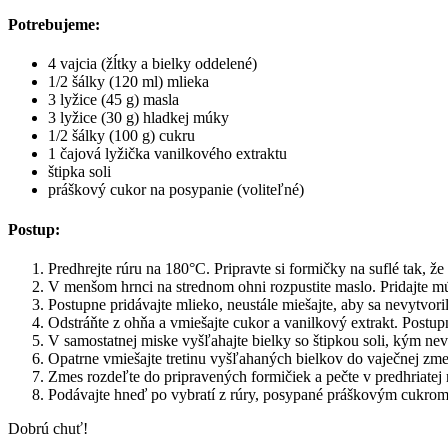
Potrebujeme:
4 vajcia (žĺtky a bielky oddelené)
1/2 šálky (120 ml) mlieka
3 lyžice (45 g) masla
3 lyžice (30 g) hladkej múky
1/2 šálky (100 g) cukru
1 čajová lyžička vanilkového extraktu
štipka soli
práškový cukor na posypanie (voliteľné)
Postup:
Predhrejte rúru na 180°C. Pripravte si formičky na suflé tak,
V menšom hrnci na strednom ohni rozpustite maslo. Pridajte mú
Postupne pridávajte mlieko, neustále miešajte, aby sa nevytvori
Odstráňte z ohňa a vmiešajte cukor a vanilkový extrakt. Postupn
V samostatnej miske vyšľahajte bielky so štipkou soli, kým ne
Opatrne vmiešajte tretinu vyšľahaných bielkov do vaječnej zmesi
Zmes rozdeľte do pripravených formičiek a pečte v predhriatej r
Podávajte hneď po vybratí z rúry, posypané práškovým cukrom, 
Dobrú chuť!