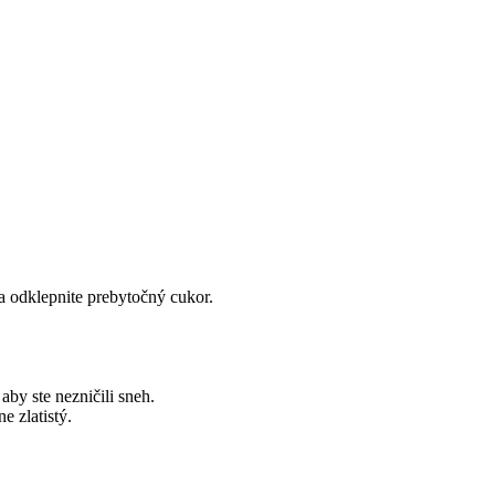
a odklepnite prebytočný cukor.
aby ste nezničili sneh.
e zlatistý.