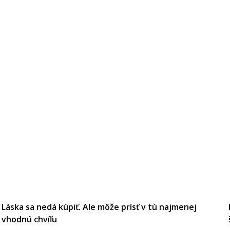
Láska sa nedá kúpiť. Ale môže prísť v tú najmenej
vhodnú chvíľu