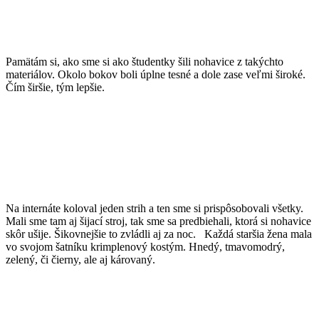
Pamätám si, ako sme si ako študentky šili nohavice z takýchto
materiálov. Okolo bokov boli úplne tesné a dole zase veľmi široké.
Čím širšie, tým lepšie.
Na internáte koloval jeden strih a ten sme si prispôsobovali všetky.
Mali sme tam aj šijací stroj, tak sme sa predbiehali, ktorá si nohavice
skôr ušije. Šikovnejšie to zvládli aj za noc. Každá staršia žena mala
vo svojom šatníku krimplenový kostým. Hnedý, tmavomodrý,
zelený, či čierny, ale aj károvaný.