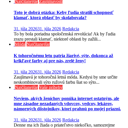
Najčítanejšie
Zaujímavosti
Toto je dobrá otázka: Keby ľudia stratili schopnosť
klamať, ktorá oblasť by skolabovala?
31. júla 2026
31. júla 2026
Redakcia
To by bola poriadna spoločenská revolúcia! Ak by ľudia
zrazu prestali klamať, niektoré oblasti by zažili...
Móda
Najčítanejšie
K tohoročnému letu patria žiarivé, sýte, dokonca až
krikľavé farby aj pre nás, zrelé ženy!
31. júla 2026
31. júla 2026
Redakcia
Zaujímavá je tohoročná letná móda. Kedysi by sme určite
neskombinovali sýto ružovú farbu šiat so sýto...
Najčítanejšie
Vaše príbehy
Neviem, akých ženíchov ponúka internet ostatným, ale
mne zásadne nezadaných vdovcov, vedcov, lekárov,
námorných dôstojníkov, ktorí prahnú po mojej priazni.
31. júla 2026
31. júla 2026
Redakcia
Denne ma ich žiada o priateľstvo niekoľko, samozrejme