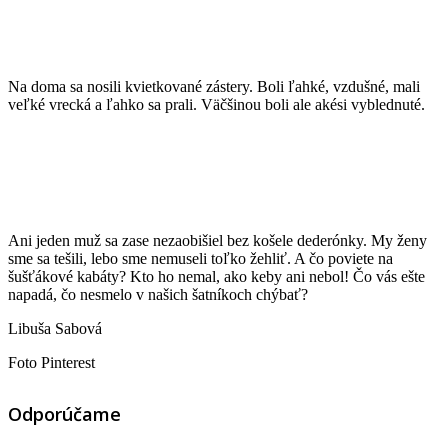
Na doma sa nosili kvietkované zástery. Boli ľahké, vzdušné, mali
veľké vrecká a ľahko sa prali. Väčšinou boli ale akési vyblednuté.
Ani jeden muž sa zase nezaobišiel bez košele dederónky. My ženy
sme sa tešili, lebo sme nemuseli toľko žehliť. A čo poviete na
šušťákové kabáty? Kto ho nemal, ako keby ani nebol! Čo vás ešte
napadá, čo nesmelo v našich šatníkoch chýbať?
Libuša Sabová
Foto Pinterest
Odporúčame