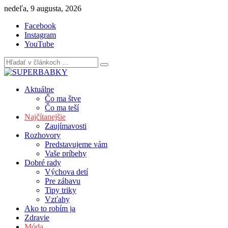
Skip
nedeľa, 9 augusta, 2026
to
Facebook
content
Instagram
YouTube
Aktuálne
Čo ma štve
Čo ma teší
Najčítanejšie
Zaujímavosti
Rozhovory
Predstavujeme vám
Vaše príbehy
Dobré rady
Výchova detí
Pre zábavu
Tipy triky
Vzťahy
Ako to robím ja
Zdravie
Móda