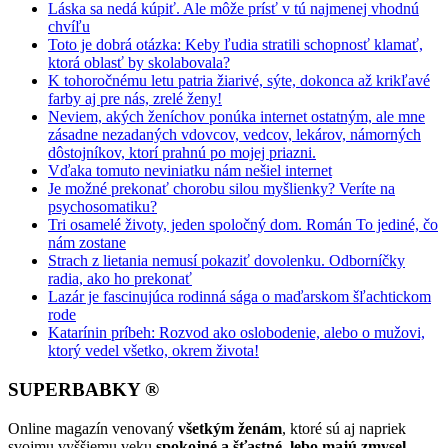
Láska sa nedá kúpiť. Ale môže prísť v tú najmenej vhodnú
chvíľu
Toto je dobrá otázka: Keby ľudia stratili schopnosť klamať,
ktorá oblasť by skolabovala?
K tohoročnému letu patria žiarivé, sýte, dokonca až krikľavé
farby aj pre nás, zrelé ženy!
Neviem, akých ženíchov ponúka internet ostatným, ale mne
zásadne nezadaných vdovcov, vedcov, lekárov, námorných
dôstojníkov, ktorí prahnú po mojej priazni.
Vďaka tomuto neviniatku nám nešiel internet
Je možné prekonať chorobu silou myšlienky? Veríte na
psychosomatiku?
Tri osamelé životy, jeden spoločný dom. Román To jediné, čo
nám zostane
Strach z lietania nemusí pokaziť dovolenku. Odborníčky
radia, ako ho prekonať
Lazár je fascinujúca rodinná sága o maďarskom šľachtickom
rode
Katarínin príbeh: Rozvod ako oslobodenie, alebo o mužovi,
ktorý vedel všetko, okrem života!
SUPERBABKY ®
Online magazín venovaný
všetkým ženám
, ktoré sú aj napriek
svojmu vyššiemu veku
spokojné a šťastné, lebo majú zmysel