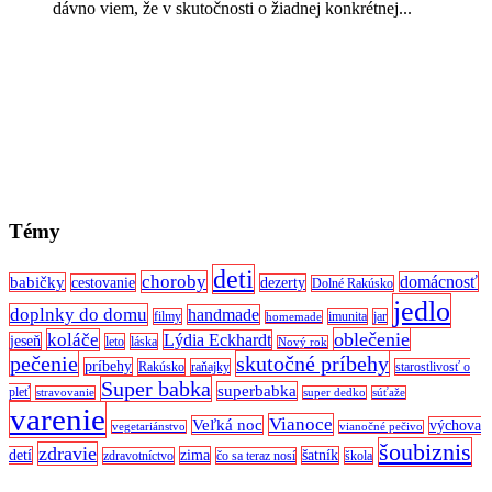
dávno viem, že v skutočnosti o žiadnej konkrétnej...
Témy
deti
choroby
domácnosť
babičky
cestovanie
dezerty
Dolné Rakúsko
jedlo
doplnky do domu
handmade
filmy
imunita
jar
homemade
oblečenie
koláče
Lýdia Eckhardt
jeseň
leto
láska
Nový rok
pečenie
skutočné príbehy
príbehy
Rakúsko
raňajky
starostlivosť o
Super babka
superbabka
pleť
stravovanie
super dedko
súťaže
varenie
Vianoce
Veľká noc
výchova
vegetariánstvo
vianočné pečivo
šoubiznis
zdravie
detí
zima
šatník
zdravotníctvo
čo sa teraz nosí
škola