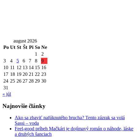
august 2026
Po
Ut
St
Št
Pi
So
Ne
1
2
3
4
5
6
7
8
9
10
11
12
13
14
15
16
17
18
19
20
21
22
23
24
25
26
27
28
29
30
31
« júl
Najnovšie články
Ako sa zbaviť nafúknutého brucha? Tento zázrak sa volá
Sassi – voda
Feel-good príbeh Mačkári je dojímavý román o náhode, láske
a druhých šanciach