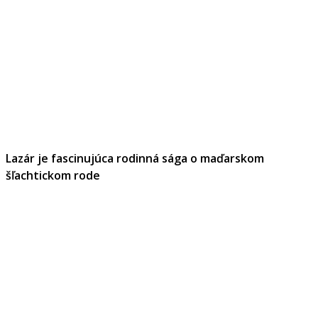
Lazár je fascinujúca rodinná sága o maďarskom
šľachtickom rode