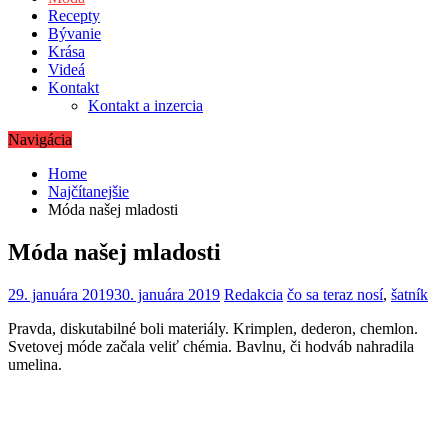
Recepty
Bývanie
Krása
Videá
Kontakt
Kontakt a inzercia
Navigácia
Home
Najčítanejšie
Móda našej mladosti
Móda našej mladosti
29. januára 2019
30. januára 2019
Redakcia
čo sa teraz nosí
,
šatník
Pravda, diskutabilné boli materiály. Krimplen, dederon, chemlon.
Svetovej móde začala veliť chémia. Bavlnu, či hodváb nahradila
umelina.