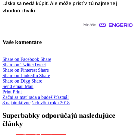
Láska sa nedá kúpiť. Ale môže prísť v tú najmenej
vhodnú chvíľu
Vaše komentáre
Share on Facebook
Share
Share on Twitter
Tweet
Share on Pinterest
Share
Share on LinkedIn
Share
Share on Digg
Share
Send email
Mail
Print
Print
Navigácia
Začni sa mať rada a budeš šťastná!
8 najatraktívnejších vôní roku 2018
v
článku
Superbabky odporúčajú nasledujúce
články