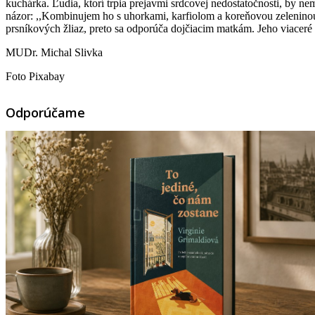
kuchárka. Ľudia, ktorí trpia prejavmi srdcovej nedostatočnosti, by ne
názor: ,,Kombinujem ho s uhorkami, karfiolom a koreňovou zelenin
prsníkových žliaz, preto sa odporúča dojčiacim matkám. Jeho viaceré
MUDr. Michal Slivka
Foto Pixabay
Odporúčame