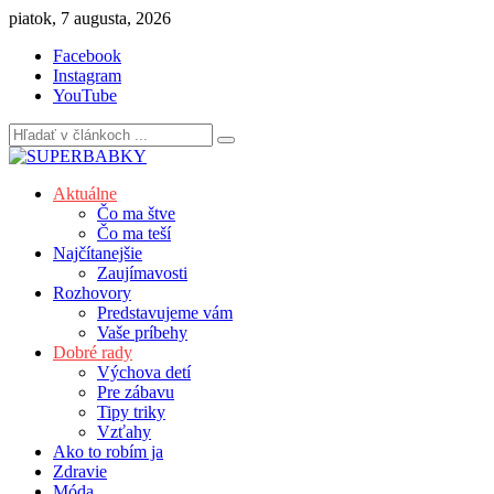
Skip
piatok, 7 augusta, 2026
to
Facebook
content
Instagram
YouTube
Aktuálne
Čo ma štve
Čo ma teší
Najčítanejšie
Zaujímavosti
Rozhovory
Predstavujeme vám
Vaše príbehy
Dobré rady
Výchova detí
Pre zábavu
Tipy triky
Vzťahy
Ako to robím ja
Zdravie
Móda