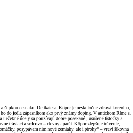
 a štipkou cesnaku. Delikatesa. Kôpor je neskutočne zdravá korenina,
li ho do jedla zápasníkom ako prvý známy doping. V antickom Ríme si
Na liečebné účely sa používajú dobre posekané , usušené lístočky a
vne tráviaci a srdcovo – cievny aparát. Kôpor zlepšuje trávenie,
o omáčky, posypávam nim nové zemiaky, ale i pirohy“ – vraví šikovná