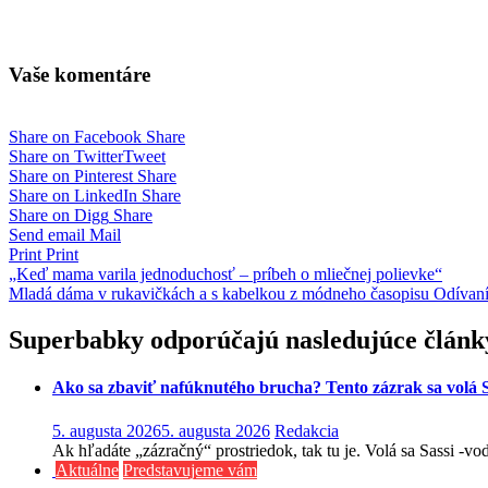
Vaše komentáre
Share on Facebook
Share
Share on Twitter
Tweet
Share on Pinterest
Share
Share on LinkedIn
Share
Share on Digg
Share
Send email
Mail
Print
Print
Navigácia
„Keď mama varila jednoduchosť – príbeh o mliečnej polievke“
Mladá dáma v rukavičkách a s kabelkou z módneho časopisu Odívaní
v
článku
Superbabky odporúčajú nasledujúce článk
Ako sa zbaviť nafúknutého brucha? Tento zázrak sa volá S
5. augusta 2026
5. augusta 2026
Redakcia
Ak hľadáte „zázračný“ prostriedok, tak tu je. Volá sa Sassi -v
Aktuálne
Predstavujeme vám