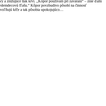
vy a znižujúce tlak krvi. ,,Kôpor používam pri zaváraní“ – znie ďalší
sedemdecovú fľašu.“ Kôpor povzbudivo pôsobí na činnosť
e uvoľňujú kŕče a tak pôsobia upokojujúco…