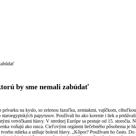
 zabúdať
ktorú by sme nemali zabúdať
b prívarku na kyslo, so zelenou fazuľku, zemiakmi, vajíčkom, cibuľkou
 staroegyptských papyrusov. Používali ho ako korenie i liek a pridáva
nutými vetvičkami hlavy. V strednej Európe sa pestuje od 15. storočia. 
mienka voňajú ako rasca. Cieľovými orgánmi liečebného pôsobenia je hla
je tvorbu mlieka a utišuje bolesti hlavy. „Kôpor? Používam ho často. D