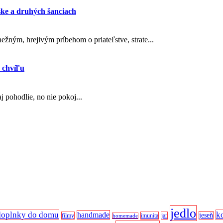
ske a druhých šanciach
ežným, hrejivým príbehom o priateľstve, strate...
 chvíľu
 pohodlie, no nie pokoj...
jedlo
doplnky do domu
k
handmade
jeseň
filmy
imunita
jar
homemade