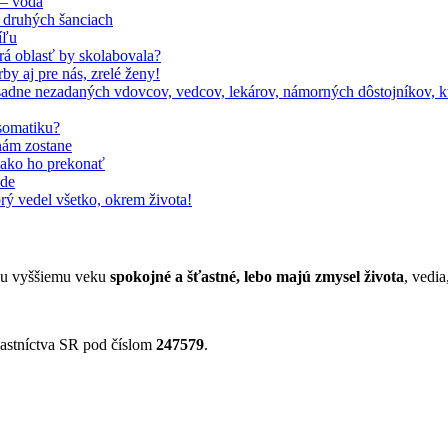
 – voda
 druhých šanciach
íľu
orá oblasť by skolabovala?
by aj pre nás, zrelé ženy!
adne nezadaných vdovcov, vedcov, lekárov, námorných dôstojníkov, kto
somatiku?
nám zostane
, ako ho prekonať
ode
rý vedel všetko, okrem života!
jmu vyššiemu veku
spokojné a šťastné, lebo majú zmysel života
, vedia
astníctva SR pod číslom
247579
.