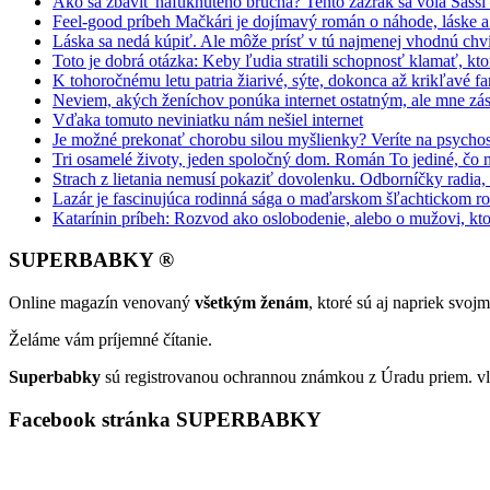
Ako sa zbaviť nafúknutého brucha? Tento zázrak sa volá Sassi
Feel-good príbeh Mačkári je dojímavý román o náhode, láske a
Láska sa nedá kúpiť. Ale môže prísť v tú najmenej vhodnú chv
Toto je dobrá otázka: Keby ľudia stratili schopnosť klamať, kt
K tohoročnému letu patria žiarivé, sýte, dokonca až krikľavé far
Neviem, akých ženíchov ponúka internet ostatným, ale mne zás
Vďaka tomuto neviniatku nám nešiel internet
Je možné prekonať chorobu silou myšlienky? Veríte na psycho
Tri osamelé životy, jeden spoločný dom. Román To jediné, čo 
Strach z lietania nemusí pokaziť dovolenku. Odborníčky radia
Lazár je fascinujúca rodinná sága o maďarskom šľachtickom r
Katarínin príbeh: Rozvod ako oslobodenie, alebo o mužovi, kto
SUPERBABKY ®
Online magazín venovaný
všetkým ženám
, ktoré sú aj napriek svo
Želáme vám príjemné čítanie.
Superbabky
sú registrovanou ochrannou známkou z Úradu priem. vl
Facebook stránka SUPERBABKY