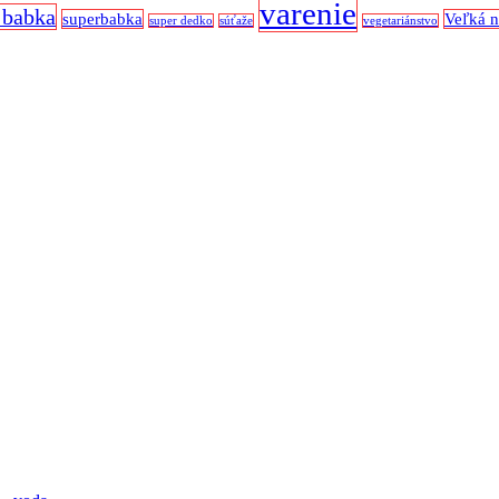
varenie
 babka
superbabka
Veľká 
super dedko
súťaže
vegetariánstvo