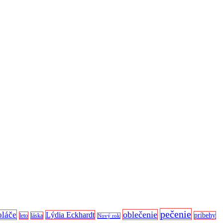
pečenie
oblečenie
oláče
Lýdia Eckhardt
príbehy
leto
láska
Nový rok