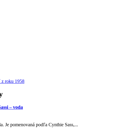
 z roku 1958
y
assi – voda
oda. Je pomenovaná podľa Cynthie Sass,...