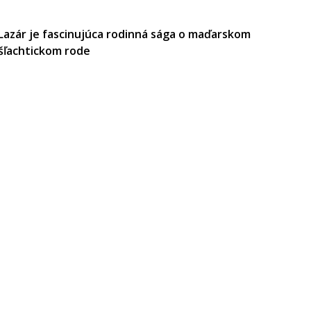
Lazár je fascinujúca rodinná sága o maďarskom
šľachtickom rode