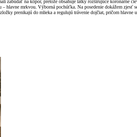
mali zabúdať na kôpor, pretože obsahuje látky rozširujúce koronárne cie
ou – hlavne mrkvou. Výborná pochúťka. Na posedenie dokážem zjesť 
 zložky prenikajú do mlieka a regulujú trávenie dojčiat, pričom hlavn