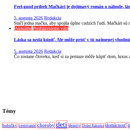
Feel-good príbeh Mačkári je dojímavý román o náhode, lá
5. augusta 2026
Redakcia
Stačí jedna mačka, aby spojila úplne cudzích ľudí. Mačkári sú n
Aktuálne
Predstavujeme vám
Láska sa nedá kúpiť. Ale môže prísť v tú najmenej vhodnú
5. augusta 2026
Redakcia
Čo zostane človeku, keď si za peniaze môže kúpiť dom, luxus aj
Témy
deti
choroby
domácnosť
babičky
cestovanie
dezerty
Dolné Rakúsko