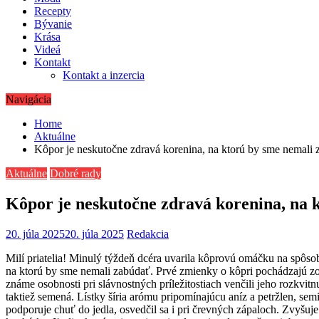
Recepty
Bývanie
Krása
Videá
Kontakt
Kontakt a inzercia
Navigácia
Home
Aktuálne
Kôpor je neskutočne zdravá korenina, na ktorú by sme nemali
Aktuálne
Dobré rady
Kôpor je neskutočne zdravá korenina, na 
20. júla 2025
20. júla 2025
Redakcia
Milí priatelia! Minulý týždeň dcéra uvarila kôprovú omáčku na spôso
na ktorú by sme nemali zabúdať. Prvé zmienky o kôpri pochádzajú zo
známe osobnosti pri slávnostných príležitostiach venčili jeho rozkvit
taktiež semená. Lístky šíria arómu pripomínajúcu aníz a petržlen, se
podporuje chuť do jedla, osvedčil sa i pri črevných zápaloch. Zvyšu