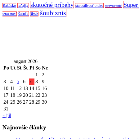
skutočné príbehy
Super
Rakúsko
raňajky
starostlivosť o pleť
stravovanie
šoubiznis
šatník
teraz nosí
škola
august 2026
Po
Ut
St
Št
Pi
So
Ne
1
2
3
4
5
6
7
8
9
10
11
12
13
14
15
16
17
18
19
20
21
22
23
24
25
26
27
28
29
30
31
« júl
Najnovšie články