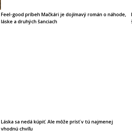
Feel-good príbeh Mačkári je dojímavý román o náhode,
láske a druhých šanciach
Láska sa nedá kúpiť. Ale môže prísť v tú najmenej
vhodnú chvíľu