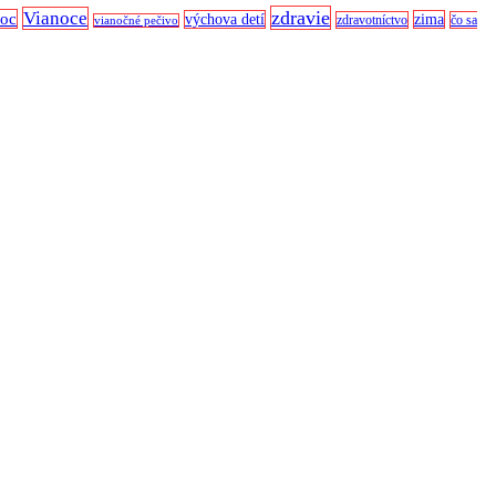
zdravie
Vianoce
noc
výchova detí
zima
zdravotníctvo
čo sa
vianočné pečivo