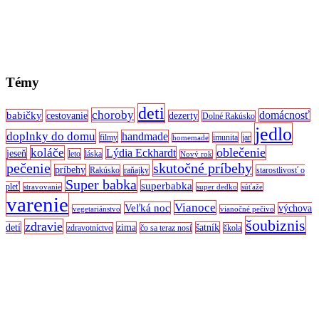
Témy
deti
choroby
domácnosť
babičky
cestovanie
dezerty
Dolné Rakúsko
jedlo
doplnky do domu
handmade
filmy
imunita
jar
homemade
oblečenie
koláče
Lýdia Eckhardt
jeseň
leto
láska
Nový rok
pečenie
skutočné príbehy
príbehy
Rakúsko
raňajky
starostlivosť o
Super babka
superbabka
pleť
stravovanie
super dedko
súťaže
varenie
Vianoce
Veľká noc
výchova
vegetariánstvo
vianočné pečivo
šoubiznis
zdravie
detí
zima
šatník
zdravotníctvo
čo sa teraz nosí
škola