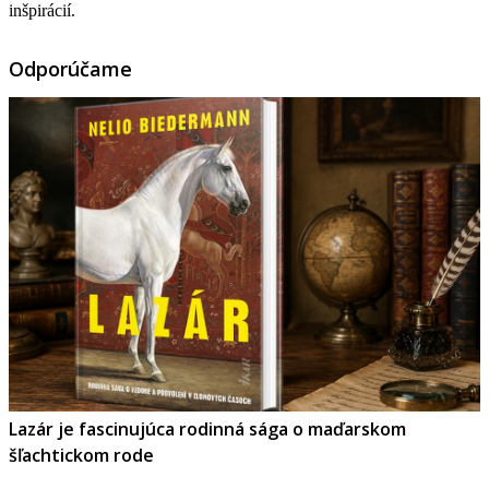
inšpirácií.
Odporúčame
Lazár je fascinujúca rodinná sága o maďarskom
šľachtickom rode