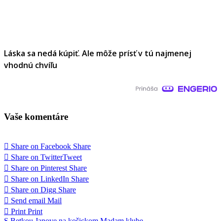
Láska sa nedá kúpiť. Ale môže prísť v tú najmenej
vhodnú chvíľu
Vaše komentáre
Share on Facebook
Share
Share on Twitter
Tweet
Share on Pinterest
Share
Share on LinkedIn
Share
Share on Digg
Share
Send email
Mail
Print
Print
S Betkou Janove na košickom Madam klube