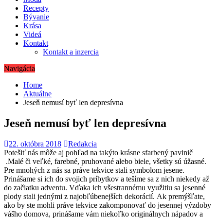
Recepty
Bývanie
Krása
Videá
Kontakt
Kontakt a inzercia
Navigácia
Home
Aktuálne
Jeseň nemusí byť len depresívna
Jeseň nemusí byť len depresívna
22. októbra 2018
Redakcia
Potešiť nás môže aj pohľad na takýto krásne sfarbený pavinič
.
Malé či veľké, farebné, pruhované alebo biele, všetky sú úžasné.
Pre mnohých z nás sa práve tekvice stali symbolom jesene.
Prinášame si ich do svojich príbytkov a tešíme sa z nich niekedy až
do začiatku adventu.
Vďaka ich všestrannému využitiu sa jesenné
plody stali jednými z najobľúbenejších dekorácií.
Ak premýšľate,
ako by ste mohli práve tekvice zakomponovať do jesennej výzdoby
vášho domova, prinášame vám niekoľko originálnych nápadov a