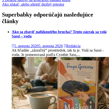
Navigácia
Ako získať, alebo ušetriť úložný priestor
v
článku
Superbabky odporúčajú nasledujúce
články
Ako sa zbaviť nafúknutého brucha? Tento zázrak sa volá
Sassi – voda
5. augusta 2026
5. augusta 2026
Redakcia
Ak hľadáte „zázračný“ prostriedok, tak tu je. Volá sa Sassi -
voda. Je pomenovaná podľa Cynthie Sass,...