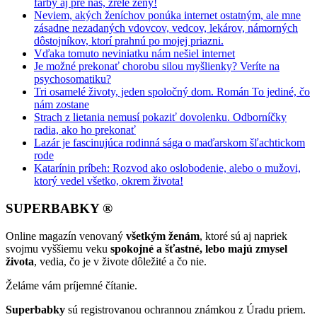
farby aj pre nás, zrelé ženy!
Neviem, akých ženíchov ponúka internet ostatným, ale mne
zásadne nezadaných vdovcov, vedcov, lekárov, námorných
dôstojníkov, ktorí prahnú po mojej priazni.
Vďaka tomuto neviniatku nám nešiel internet
Je možné prekonať chorobu silou myšlienky? Veríte na
psychosomatiku?
Tri osamelé životy, jeden spoločný dom. Román To jediné, čo
nám zostane
Strach z lietania nemusí pokaziť dovolenku. Odborníčky
radia, ako ho prekonať
Lazár je fascinujúca rodinná sága o maďarskom šľachtickom
rode
Katarínin príbeh: Rozvod ako oslobodenie, alebo o mužovi,
ktorý vedel všetko, okrem života!
SUPERBABKY ®
Online magazín venovaný
všetkým ženám
, ktoré sú aj napriek
svojmu vyššiemu veku
spokojné a šťastné, lebo majú zmysel
života
, vedia, čo je v živote dôležité a čo nie.
Želáme vám príjemné čítanie.
Superbabky
sú registrovanou ochrannou známkou z Úradu priem.