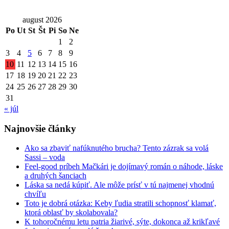
august 2026
Po
Ut
St
Št
Pi
So
Ne
1
2
3
4
5
6
7
8
9
10
11
12
13
14
15
16
17
18
19
20
21
22
23
24
25
26
27
28
29
30
31
« júl
Najnovšie články
Ako sa zbaviť nafúknutého brucha? Tento zázrak sa volá
Sassi – voda
Feel-good príbeh Mačkári je dojímavý román o náhode, láske
a druhých šanciach
Láska sa nedá kúpiť. Ale môže prísť v tú najmenej vhodnú
chvíľu
Toto je dobrá otázka: Keby ľudia stratili schopnosť klamať,
ktorá oblasť by skolabovala?
K tohoročnému letu patria žiarivé, sýte, dokonca až krikľavé