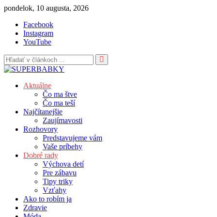
Skip
pondelok, 10 augusta, 2026
to
Facebook
content
Instagram
YouTube
Aktuálne
Čo ma štve
Čo ma teší
Najčítanejšie
Zaujímavosti
Rozhovory
Predstavujeme vám
Vaše príbehy
Dobré rady
Výchova detí
Pre zábavu
Tipy triky
Vzťahy
Ako to robím ja
Zdravie
Móda