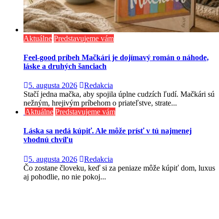
Aktuálne
Predstavujeme vám
Feel-good príbeh Mačkári je dojímavý román o náhode,
láske a druhých šanciach
5. augusta 2026
Redakcia
Stačí jedna mačka, aby spojila úplne cudzích ľudí. Mačkári sú
nežným, hrejivým príbehom o priateľstve, strate...
Aktuálne
Predstavujeme vám
Láska sa nedá kúpiť. Ale môže prísť v tú najmenej
vhodnú chvíľu
5. augusta 2026
Redakcia
Čo zostane človeku, keď si za peniaze môže kúpiť dom, luxus
aj pohodlie, no nie pokoj...