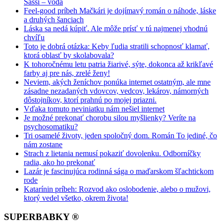
Sassi – voda
Feel-good príbeh Mačkári je dojímavý román o náhode, láske
a druhých šanciach
Láska sa nedá kúpiť. Ale môže prísť v tú najmenej vhodnú
chvíľu
Toto je dobrá otázka: Keby ľudia stratili schopnosť klamať,
ktorá oblasť by skolabovala?
K tohoročnému letu patria žiarivé, sýte, dokonca až krikľavé
farby aj pre nás, zrelé ženy!
Neviem, akých ženíchov ponúka internet ostatným, ale mne
zásadne nezadaných vdovcov, vedcov, lekárov, námorných
dôstojníkov, ktorí prahnú po mojej priazni.
Vďaka tomuto neviniatku nám nešiel internet
Je možné prekonať chorobu silou myšlienky? Veríte na
psychosomatiku?
Tri osamelé životy, jeden spoločný dom. Román To jediné, čo
nám zostane
Strach z lietania nemusí pokaziť dovolenku. Odborníčky
radia, ako ho prekonať
Lazár je fascinujúca rodinná sága o maďarskom šľachtickom
rode
Katarínin príbeh: Rozvod ako oslobodenie, alebo o mužovi,
ktorý vedel všetko, okrem života!
SUPERBABKY ®