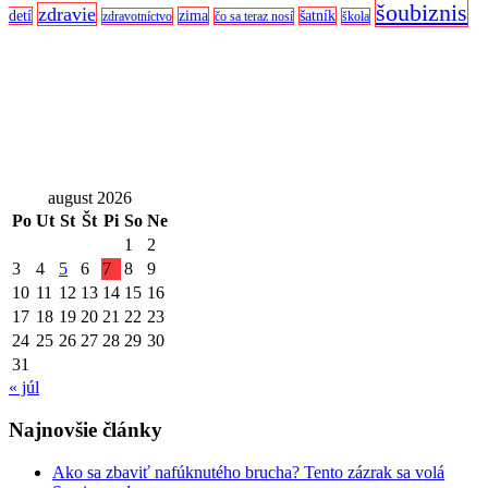
šoubiznis
zdravie
detí
zima
šatník
zdravotníctvo
čo sa teraz nosí
škola
august 2026
Po
Ut
St
Št
Pi
So
Ne
1
2
3
4
5
6
7
8
9
10
11
12
13
14
15
16
17
18
19
20
21
22
23
24
25
26
27
28
29
30
31
« júl
Najnovšie články
Ako sa zbaviť nafúknutého brucha? Tento zázrak sa volá