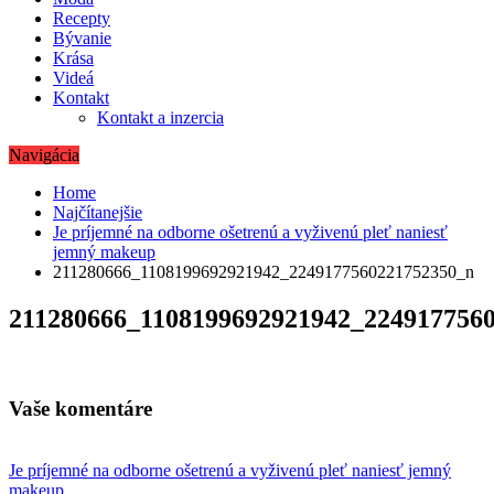
Recepty
Bývanie
Krása
Videá
Kontakt
Kontakt a inzercia
Navigácia
Home
Najčítanejšie
Je príjemné na odborne ošetrenú a vyživenú pleť naniesť
jemný makeup
211280666_1108199692921942_2249177560221752350_n
211280666_1108199692921942_224917756
Vaše komentáre
Navigácia
Je príjemné na odborne ošetrenú a vyživenú pleť naniesť jemný
makeup