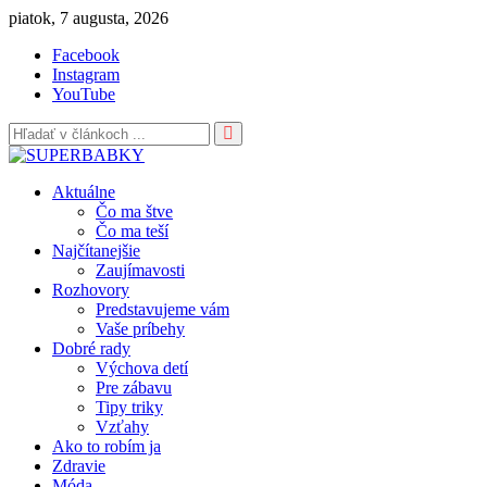
Skip
piatok, 7 augusta, 2026
to
Facebook
content
Instagram
YouTube
Aktuálne
Čo ma štve
Čo ma teší
Najčítanejšie
Zaujímavosti
Rozhovory
Predstavujeme vám
Vaše príbehy
Dobré rady
Výchova detí
Pre zábavu
Tipy triky
Vzťahy
Ako to robím ja
Zdravie
Móda