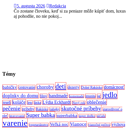
5. augusta 2026
Redakcia
Čo zostane človeku, keď si za peniaze môže kúpiť dom, luxus
aj pohodlie, no nie pokoj...
Témy
deti
choroby
domácnosť
babičky
cestovanie
dezerty
Dolné Rakúsko
jedlo
doplnky do domu
handmade
filmy
imunita
jar
homemade
oblečenie
koláče
Lýdia Eckhardt
jeseň
leto
láska
Nový rok
pečenie
skutočné príbehy
príbehy
Rakúsko
raňajky
starostlivosť o
Super babka
superbabka
pleť
stravovanie
super dedko
súťaže
varenie
Vianoce
Veľká noc
výchova
vegetariánstvo
vianočné pečivo