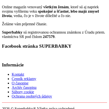
Online magazín venovaný
všetkým ženám
, ktoré sú aj napriek
svojmu vyššiemu veku
spokojné a šťastné, lebo majú zmysel
života
, vedia, čo je v živote dôležité a čo nie.
Želáme vám príjemné čítanie.
Superbabky
sú registrovanou ochrannou známkou z Úradu priem.
vlastníctva SR pod číslom
247579
.
Facebook stránka SUPERBABKY
Informácie
Kontakt
Cenník reklamy
O časopise
Archív časopisu
Súbory cookie
Ochrana osobných údajov
2026 © Superbabky® Všetky práva vyhradené.