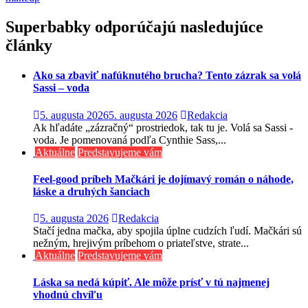
v
článku
Superbabky odporúčajú nasledujúce
články
Ako sa zbaviť nafúknutého brucha? Tento zázrak sa volá
Sassi – voda
5. augusta 2026
5. augusta 2026
Redakcia
Ak hľadáte „zázračný“ prostriedok, tak tu je. Volá sa Sassi -
voda. Je pomenovaná podľa Cynthie Sass,...
Aktuálne
Predstavujeme vám
Feel-good príbeh Mačkári je dojímavý román o náhode,
láske a druhých šanciach
5. augusta 2026
Redakcia
Stačí jedna mačka, aby spojila úplne cudzích ľudí. Mačkári sú
nežným, hrejivým príbehom o priateľstve, strate...
Aktuálne
Predstavujeme vám
Láska sa nedá kúpiť. Ale môže prísť v tú najmenej
vhodnú chvíľu