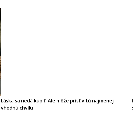
Láska sa nedá kúpiť. Ale môže prísť v tú najmenej
vhodnú chvíľu