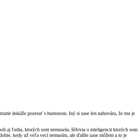
arnutie dokáže pozerať s humorom. Iný si zase len nahovára, že mu je
li aj ľudia, ktorých som nemusela, šéfovia o inteligencii ktorých som
dobie, kedy už veľa vecí nemusím, ale ďalšie zase môžem a to je