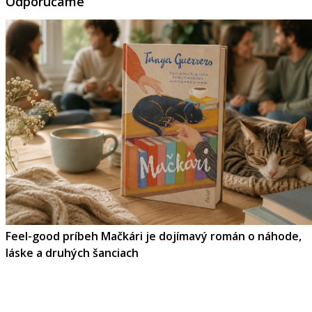
Odporúčame
Feel-good príbeh Mačkári je dojímavý román o náhode,
láske a druhých šanciach