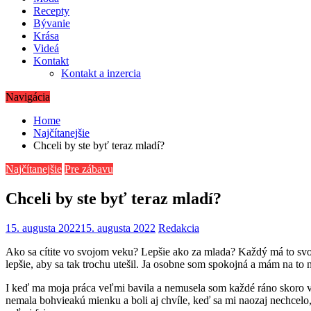
Recepty
Bývanie
Krása
Videá
Kontakt
Kontakt a inzercia
Navigácia
Home
Najčítanejšie
Chceli by ste byť teraz mladí?
Najčítanejšie
Pre zábavu
Chceli by ste byť teraz mladí?
15. augusta 2022
15. augusta 2022
Redakcia
Ako sa cítite vo svojom veku? Lepšie ako za mlada? Každý má to svoje.
lepšie, aby sa tak trochu utešil. Ja osobne som spokojná a mám na to
I keď ma moja práca veľmi bavila a nemusela som každé ráno skoro vst
nemala bohvieakú mienku a boli aj chvíle, keď sa mi naozaj nechcelo