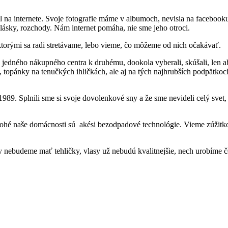
al na internete. Svoje fotografie máme v albumoch, nevisia na facebooku
 lásky, rozchody. Nám internet pomáha, nie sme jeho otroci.
torými sa radi stretávame, lebo vieme, čo môžeme od nich očakávať.
 jedného nákupného centra k druhému, dookola vyberali, skúšali, len a
ce, topánky na tenučkých ihličkách, ale aj na tých najhrubších podpätk
1989. Splnili sme si svoje dovolenkové sny a že sme nevideli celý sve
Mnohé naše domácnosti sú akési bezodpadové technológie. Vieme zúžitk
dy nebudeme mať tehličky, vlasy už nebudú kvalitnejšie, nech urobíme