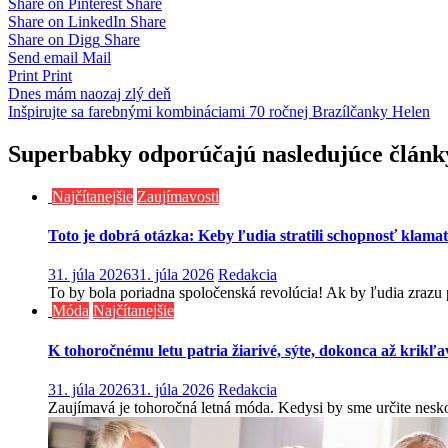
Share on Pinterest
Share
Share on LinkedIn
Share
Share on Digg
Share
Send email
Mail
Print
Print
Navigácia
Dnes mám naozaj zlý deň
Inšpirujte sa farebnými kombináciami 70 ročnej Brazílčanky Helen
v
článku
Superbabky odporúčajú nasledujúce článk
Najčítanejšie
Zaujímavosti
Toto je dobrá otázka: Keby ľudia stratili schopnosť klama
31. júla 2026
31. júla 2026
Redakcia
To by bola poriadna spoločenská revolúcia! Ak by ľudia zrazu pre
Móda
Najčítanejšie
K tohoročnému letu patria žiarivé, sýte, dokonca až krikľav
31. júla 2026
31. júla 2026
Redakcia
Zaujímavá je tohoročná letná móda. Kedysi by sme určite neskom