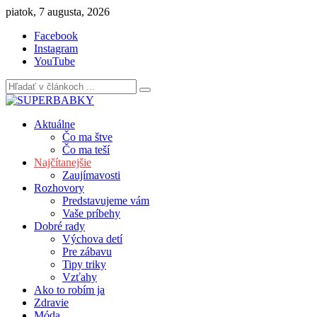
Skip
piatok, 7 augusta, 2026
to
Facebook
content
Instagram
YouTube
Aktuálne
Čo ma štve
Čo ma teší
Najčítanejšie
Zaujímavosti
Rozhovory
Predstavujeme vám
Vaše príbehy
Dobré rady
Výchova detí
Pre zábavu
Tipy triky
Vzťahy
Ako to robím ja
Zdravie
Móda