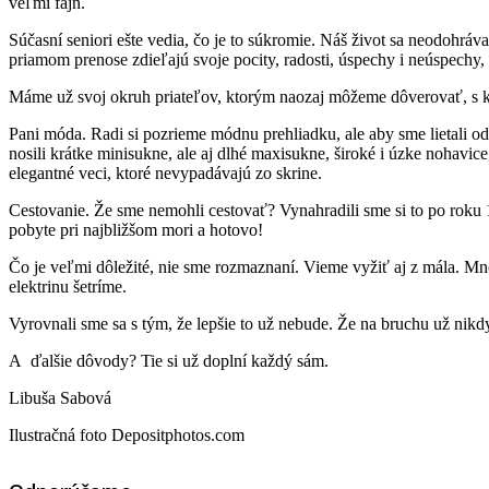
veľmi fajn.
Súčasní seniori ešte vedia, čo je to súkromie. Náš život sa neodohráv
priamom prenose zdieľajú svoje pocity, radosti, úspechy i neúspechy,
Máme už svoj okruh priateľov, ktorým naozaj môžeme dôverovať, s k
Pani móda. Radi si pozrieme módnu prehliadku, ale aby sme lietali od
nosili krátke minisukne, ale aj dlhé maxisukne, široké i úzke nohavi
elegantné veci, ktoré nevypadávajú zo skrine.
Cestovanie. Že sme nemohli cestovať? Vynahradili sme si to po roku 
pobyte pri najbližšom mori a hotovo!
Čo je veľmi dôležité, nie sme rozmaznaní. Vieme vyžiť aj z mála. 
elektrinu šetríme.
Vyrovnali sme sa s tým, že lepšie to už nebude. Že na bruchu už nik
A ďalšie dôvody? Tie si už doplní každý sám.
Libuša Sabová
Ilustračná foto Depositphotos.com