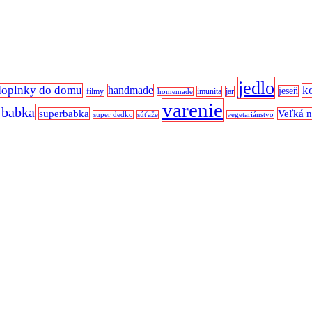
jedlo
doplnky do domu
k
handmade
jeseň
filmy
imunita
jar
homemade
varenie
 babka
superbabka
Veľká 
super dedko
súťaže
vegetariánstvo