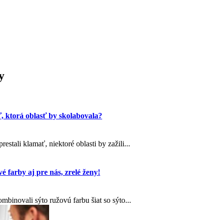
y
ť, ktorá oblasť by skolabovala?
stali klamať, niektoré oblasti by zažili...
é farby aj pre nás, zrelé ženy!
binovali sýto ružovú farbu šiat so sýto...