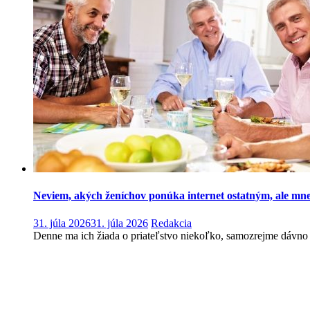
Neviem, akých ženíchov ponúka internet ostatným, ale mne
31. júla 2026
31. júla 2026
Redakcia
Denne ma ich žiada o priateľstvo niekoľko, samozrejme dávno v