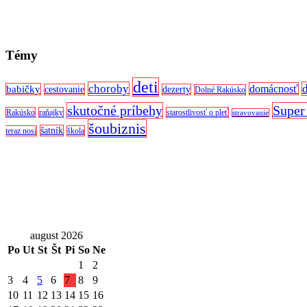
Témy
deti
choroby
domácnosť
babičky
cestovanie
dezerty
Dolné Rakúsko
skutočné príbehy
Super
Rakúsko
raňajky
starostlivosť o pleť
stravovanie
šoubiznis
šatník
teraz nosí
škola
august 2026
Po
Ut
St
Št
Pi
So
Ne
1
2
3
4
5
6
7
8
9
10
11
12
13
14
15
16