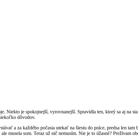
 Niekto je spokojnejší, vyrovnanejší. Spravidla ten, ktorý sa aj na st
 niekoľko dôvodov.
ávať a za každého počasia utekať na šiestu do práce, predsa len tam bo
, ale musela som. Teraz už nič nemusím. Nie je to úžasné? Prežívam ob