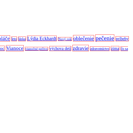
pečenie
oblečenie
oláče
Lýdia Eckhardt
príbehy
leto
láska
Nový rok
zdravie
Vianoce
noc
výchova detí
zima
zdravotníctvo
čo sa
vianočné pečivo