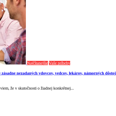
Najčítanejšie
Vaše príbehy
 zásadne nezadaných vdovcov, vedcov, lekárov, námorných dôstojn
iem, že v skutočnosti o žiadnej konkrétnej...