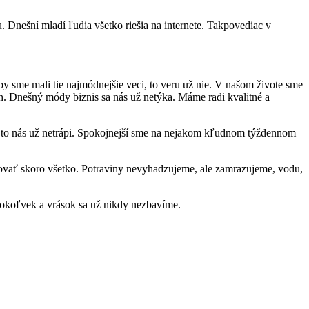
. Dnešní mladí ľudia všetko riešia na internete. Takpovediac v
by sme mali tie najmódnejšie veci, to veru už nie. V našom živote sme
och. Dnešný módy biznis sa nás už netýka. Máme radi kvalitné a
t, to nás už netrápi. Spokojnejší sme na nejakom kľudnom týždennom
ovať skoro všetko. Potraviny nevyhadzujeme, ale zamrazujeme, vodu,
 čokoľvek a vrások sa už nikdy nezbavíme.