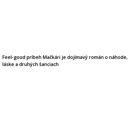
Feel-good príbeh Mačkári je dojímavý román o náhode,
láske a druhých šanciach