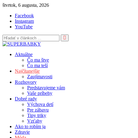
Skip
štvrtok, 6 augusta, 2026
to
Facebook
content
Instagram
YouTube
Aktuálne
Čo ma štve
Čo ma teší
Najčítanejšie
Zaujímavosti
Rozhovory
Predstavujeme vám
Vaše príbehy
Dobré rady
Výchova detí
Pre zábavu
Tipy triky
Vzťahy
Ako to robím ja
Zdravie
Móda