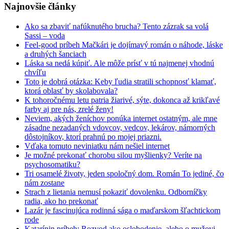
Najnovšie články
Ako sa zbaviť nafúknutého brucha? Tento zázrak sa volá
Sassi – voda
Feel-good príbeh Mačkári je dojímavý román o náhode, láske
a druhých šanciach
Láska sa nedá kúpiť. Ale môže prísť v tú najmenej vhodnú
chvíľu
Toto je dobrá otázka: Keby ľudia stratili schopnosť klamať,
ktorá oblasť by skolabovala?
K tohoročnému letu patria žiarivé, sýte, dokonca až krikľavé
farby aj pre nás, zrelé ženy!
Neviem, akých ženíchov ponúka internet ostatným, ale mne
zásadne nezadaných vdovcov, vedcov, lekárov, námorných
dôstojníkov, ktorí prahnú po mojej priazni.
Vďaka tomuto neviniatku nám nešiel internet
Je možné prekonať chorobu silou myšlienky? Veríte na
psychosomatiku?
Tri osamelé životy, jeden spoločný dom. Román To jediné, čo
nám zostane
Strach z lietania nemusí pokaziť dovolenku. Odborníčky
radia, ako ho prekonať
Lazár je fascinujúca rodinná sága o maďarskom šľachtickom
rode
Katarínin príbeh: Rozvod ako oslobodenie, alebo o mužovi,