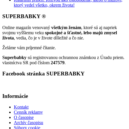
ktorý vedel všetko, okrem života!
SUPERBABKY ®
Online magazín venovaný
všetkým ženám
, ktoré sú aj napriek
svojmu vyššiemu veku
spokojné a šťastné, lebo majú zmysel
života
, vedia, čo je v živote dôležité a čo nie.
Želáme vám príjemné čítanie.
Superbabky
sú registrovanou ochrannou známkou z Úradu priem.
vlastníctva SR pod číslom
247579
.
Facebook stránka SUPERBABKY
Informácie
Kontakt
Cenník reklamy
O časopise
Archív časopisu
Súbory cookie