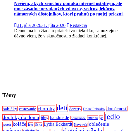
Neviem, akých ženíchov ponúka internet ostatným, ale
mne zásadne nezadaných vdovcov, vedcov, lekárov,
námorných dôstojníkov, ktorí prahnú po mojej priazni.
31. júla 2026
31. júla 2026
Redakcia
Denne ma ich žiada o priateľstvo niekoľko, samozrejme
dávno viem, že v skutočnosti o žiadnej konkrétnej...
Témy
deti
choroby
domácnosť
babičky
cestovanie
dezerty
Dolné Rakúsko
jedlo
doplnky do domu
handmade
filmy
imunita
jar
homemade
oblečenie
koláče
Lýdia Eckhardt
jeseň
leto
láska
Nový rok
pečenie
skutočné príbehy