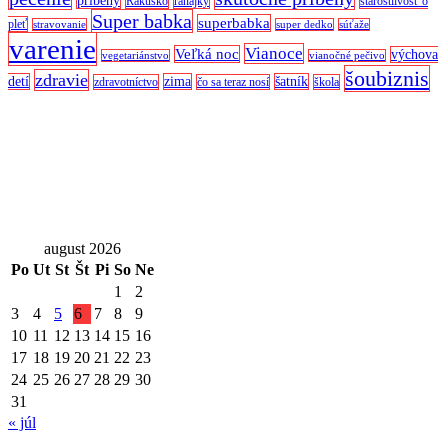
príbehy
Rakúsko
raňajky
starostlivosť o
Super babka
superbabka
pleť
stravovanie
super dedko
súťaže
varenie
Vianoce
Veľká noc
výchova
vegetariánstvo
vianočné pečivo
šoubiznis
zdravie
detí
zima
šatník
zdravotníctvo
čo sa teraz nosí
škola
august 2026
Po
Ut
St
Št
Pi
So
Ne
1
2
3
4
5
6
7
8
9
10
11
12
13
14
15
16
17
18
19
20
21
22
23
24
25
26
27
28
29
30
31
« júl