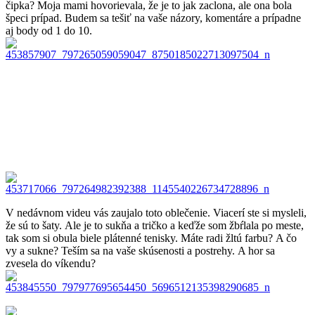
čipka? Moja mami hovorievala, že je to jak zaclona, ale ona bola
špeci prípad. Budem sa tešiť na vaše názory, komentáre a prípadne
aj body od 1 do 10.
V nedávnom videu vás zaujalo toto oblečenie. Viacerí ste si mysleli,
že sú to šaty. Ale je to sukňa a tričko a keďže som žbŕlala po meste,
tak som si obula biele plátenné tenisky. Máte radi žltú farbu? A čo
vy a sukne? Teším sa na vaše skúsenosti a postrehy. A hor sa
zvesela do víkendu?