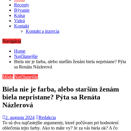
Recepty
Bývanie
Krása
Videá
Kontakt
Kontakt a inzercia
Navigácia
Home
Najčítanejšie
Biela nie je farba, alebo starším ženám biela nepristane? Pýta
sa Renáta Názlerová
Móda
Najčítanejšie
Biela nie je farba, alebo starším ženám
biela nepristane? Pýta sa Renáta
Názlerová
2. augusta 2024
Redakcia
To sú dva najčastejšie argumenty, ktoré počúvam pri hodnotení
oblečenia tejto farby. Ako to máte vy? Je za vás biela ok? A čo