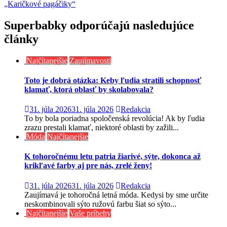
„Karičkové pagáčiky“
v
článku
Superbabky odporúčajú nasledujúce
články
Najčítanejšie
Zaujímavosti
Toto je dobrá otázka: Keby ľudia stratili schopnosť
klamať, ktorá oblasť by skolabovala?
31. júla 2026
31. júla 2026
Redakcia
To by bola poriadna spoločenská revolúcia! Ak by ľudia
zrazu prestali klamať, niektoré oblasti by zažili...
Móda
Najčítanejšie
K tohoročnému letu patria žiarivé, sýte, dokonca až
krikľavé farby aj pre nás, zrelé ženy!
31. júla 2026
31. júla 2026
Redakcia
Zaujímavá je tohoročná letná móda. Kedysi by sme určite
neskombinovali sýto ružovú farbu šiat so sýto...
Najčítanejšie
Vaše príbehy