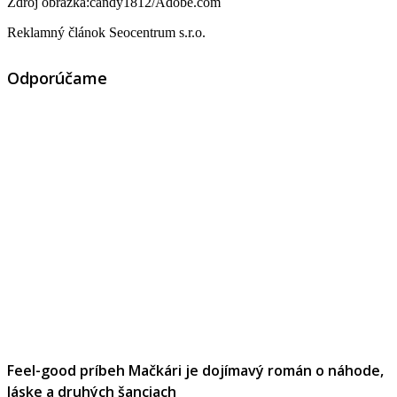
Zdroj obrázka:candy1812/Adobe.com
Reklamný článok Seocentrum s.r.o.
Odporúčame
Feel-good príbeh Mačkári je dojímavý román o náhode,
láske a druhých šanciach