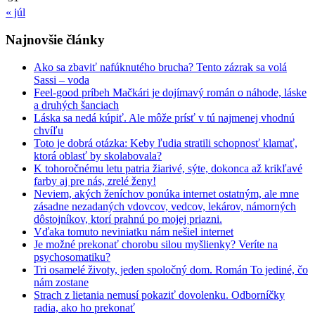
« júl
Najnovšie články
Ako sa zbaviť nafúknutého brucha? Tento zázrak sa volá
Sassi – voda
Feel-good príbeh Mačkári je dojímavý román o náhode, láske
a druhých šanciach
Láska sa nedá kúpiť. Ale môže prísť v tú najmenej vhodnú
chvíľu
Toto je dobrá otázka: Keby ľudia stratili schopnosť klamať,
ktorá oblasť by skolabovala?
K tohoročnému letu patria žiarivé, sýte, dokonca až krikľavé
farby aj pre nás, zrelé ženy!
Neviem, akých ženíchov ponúka internet ostatným, ale mne
zásadne nezadaných vdovcov, vedcov, lekárov, námorných
dôstojníkov, ktorí prahnú po mojej priazni.
Vďaka tomuto neviniatku nám nešiel internet
Je možné prekonať chorobu silou myšlienky? Veríte na
psychosomatiku?
Tri osamelé životy, jeden spoločný dom. Román To jediné, čo
nám zostane
Strach z lietania nemusí pokaziť dovolenku. Odborníčky
radia, ako ho prekonať