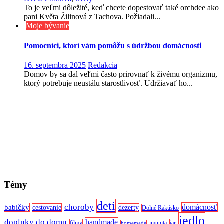
To je veľmi dôležité, keď chcete dopestovať také orchdee ako
pani Květa Žilinová z Tachova. Požiadali...
Moje bývanie
Pomocníci, ktorí vám pomôžu s údržbou domácnosti
16. septembra 2025
Redakcia
Domov by sa dal veľmi často prirovnať k živému organizmu,
ktorý potrebuje neustálu starostlivosť. Udržiavať ho...
Témy
deti
choroby
domácnosť
babičky
cestovanie
dezerty
Dolné Rakúsko
jedlo
doplnky do domu
handmade
filmy
imunita
jar
homemade