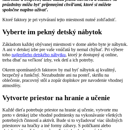
prázdniny môžu byť príjemnými chvíľami, ktoré si môžete
spoločne naplno užívať.
Ktoré faktory je pri vytváraní tejto miestnosti nutné zohľadniť.
Vyberte im pekný detský nábytok
Základom každej obývanej miestnosti v dome alebo byte je nábytok.
A ani v detskej izbe pre vaše vnúčatá by nemal chýbať. Pri výbere
toho
najlepšieho detského nábytku
, ktorý je dostupný aj online,
treba dbať na veľkosť izby, vek detí a ich potreby.
Okrem spomínaných faktorov by mal byť nábytok aj kvalitný,
bezpečný a funkčný. Nezabudnite ani na posteľ, skriňu na
oblečenie, pracovný stôl a zopár doplnkov pre navodenie vhodnej
atmosféry.
Vytvorte priestor na hranie a učenie
Každé dieťa potrebuje priestor na hranie aj učenie, vytvorte mu
preto v detskej izbe vhodné podmienky na vykonávanie všetkých
potrebných činností a aktivít. Bude si to vyžadovať viac úložných
priestorov na hračky a iné formy zábavy. S poličkami alebo