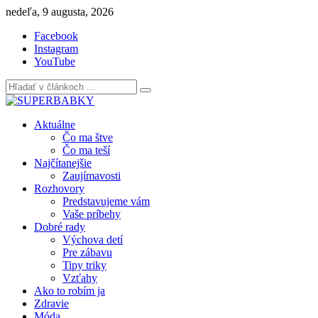
Skip
nedeľa, 9 augusta, 2026
to
Facebook
content
Instagram
YouTube
Aktuálne
Čo ma štve
Čo ma teší
Najčítanejšie
Zaujímavosti
Rozhovory
Predstavujeme vám
Vaše príbehy
Dobré rady
Výchova detí
Pre zábavu
Tipy triky
Vzťahy
Ako to robím ja
Zdravie
Móda