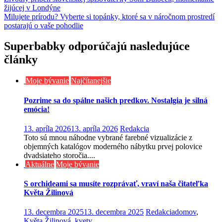
Navigácia
žijúcej v Londýne
v
Milujete prírodu? Vyberte si topánky, ktoré sa v náročnom prostredí
článku
postarajú o vaše pohodlie
Superbabky odporúčajú nasledujúce
články
Moje bývanie
Najčítanejšie
Pozrime sa do spálne našich predkov. Nostalgia je silná
emócia!
13. apríla 2026
13. apríla 2026
Redakcia
Toto sú mnou náhodne vybrané farebné vizualizácie z
objemných katalógov moderného nábytku prvej polovice
dvadsiateho storočia....
Aktuálne
Moje bývanie
S orchideami sa musíte rozprávať, vraví naša čitateľka
Květa Žilinová
13. decembra 2025
13. decembra 2025
Redakcia
domov
,
Květa Žilinová
,
kvety