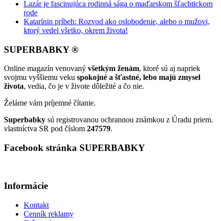
Lazár je fascinujúca rodinná sága o maďarskom šľachtickom
rode
Katarínin príbeh: Rozvod ako oslobodenie, alebo o mužovi,
ktorý vedel všetko, okrem života!
SUPERBABKY ®
Online magazín venovaný
všetkým ženám
, ktoré sú aj napriek
svojmu vyššiemu veku
spokojné a šťastné, lebo majú zmysel
života
, vedia, čo je v živote dôležité a čo nie.
Želáme vám príjemné čítanie.
Superbabky
sú registrovanou ochrannou známkou z Úradu priem.
vlastníctva SR pod číslom
247579
.
Facebook stránka SUPERBABKY
Informácie
Kontakt
Cenník reklamy