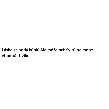
Láska sa nedá kúpiť. Ale môže prísť v tú najmenej
vhodnú chvíľu