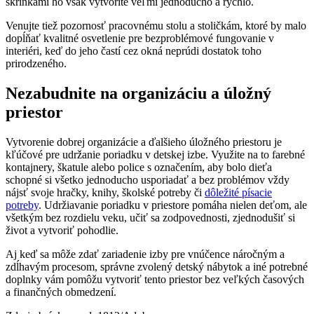
skrinkami ho však vytvoríte veľmi jednoducho a rýchlo.
Venujte tiež pozornosť pracovnému stolu a stoličkám, ktoré by malo
dopĺňať kvalitné osvetlenie pre bezproblémové fungovanie v
interiéri, keď do jeho častí cez okná neprúdi dostatok toho
prirodzeného.
Nezabudnite na organizáciu a úložný
priestor
Vytvorenie dobrej organizácie a ďalšieho úložného priestoru je
kľúčové pre udržanie poriadku v detskej izbe. Využite na to farebné
kontajnery, škatule alebo police s označením, aby bolo dieťa
schopné si všetko jednoducho usporiadať a bez problémov vždy
nájsť svoje hračky, knihy, školské potreby či
dôležité písacie
potreby
. Udržiavanie poriadku v priestore pomáha nielen deťom, ale
všetkým bez rozdielu veku, učiť sa zodpovednosti, zjednodušiť si
život a vytvoriť pohodlie.
Aj keď sa môže zdať zariadenie izby pre vnúčence náročným a
zdĺhavým procesom, správne zvolený detský nábytok a iné potrebné
doplnky vám pomôžu vytvoriť tento priestor bez veľkých časových
a finančných obmedzení.