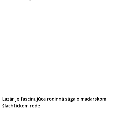
Lazár je fascinujúca rodinná sága o maďarskom
šľachtickom rode