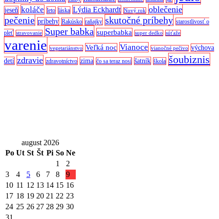
oblečenie
koláče
Lýdia Eckhardt
jeseň
leto
láska
Nový rok
pečenie
skutočné príbehy
príbehy
Rakúsko
raňajky
starostlivosť o
Super babka
superbabka
pleť
stravovanie
super dedko
súťaže
varenie
Vianoce
Veľká noc
výchova
vegetariánstvo
vianočné pečivo
šoubiznis
zdravie
detí
zima
šatník
zdravotníctvo
čo sa teraz nosí
škola
august 2026
Po
Ut
St
Št
Pi
So
Ne
1
2
3
4
5
6
7
8
9
10
11
12
13
14
15
16
17
18
19
20
21
22
23
24
25
26
27
28
29
30
31