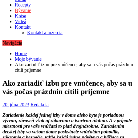
Recepty
Bývanie
Krása
Videá
Kontakt
Kontakt a inzercia
Navigácia
Home
Moje bývanie
Ako zariadiť izbu pre vnúčence, aby sa u vás počas prázdnin
cítili príjemne
Ako zariadiť izbu pre vnúčence, aby sa u
vás počas prázdnin cítili príjemne
20. júna 2023
Redakcia
Zariadenie každej jednej izby v dome alebo byte je poriadnou
výzvou, zároveň však aj zábavnou a tvorivou úlohou. A v prípade
miestnosti pre vaše vnúčatá to platí dvojnásobne. Zariadením
detskej izby vo vašom dome poskytnete vnúčatám pohodlie,
súkromie a bezpečie, takže každá jedna návšteva a blížiace sa