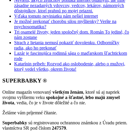
Neviem, akých ženíchov ponúka internet ostatným, ale mne
zásadne nezadaných vdovcov, vedcov, lekárov, námorných
dôstojníkov, ktorí prahnú po mojej priazni.
Vďaka tomuto neviniatku nám nešiel internet
Je možné prekonať chorobu silou myšlienky? Veríte na
psychosomatiku?
Tri osamelé životy, jeden spoločný dom. Román To jediné, čo
nám zostane
Strach z lietania nemusí pokaziť dovolenku. Odborníčky
radia, ako ho prekonať
Lazár je fascinujúca rodinná sága o maďarskom šľachtickom
rode
Katarínin príbeh: Rozvod ako oslobodenie, alebo o mužovi,
ktorý vedel všetko, okrem života!
SUPERBABKY ®
Online magazín venovaný
všetkým ženám
, ktoré sú aj napriek
svojmu vyššiemu veku
spokojné a šťastné, lebo majú zmysel
života
, vedia, čo je v živote dôležité a čo nie.
Želáme vám príjemné čítanie.
Superbabky
sú registrovanou ochrannou známkou z Úradu priem.
vlastníctva SR pod číslom
247579
.