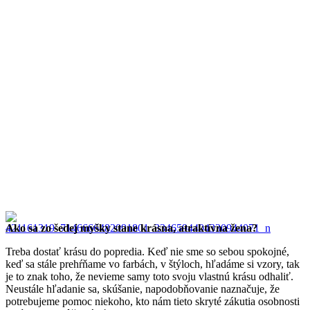
Ako sa zo šedej myšky stane krásna, atraktívna žena?
Treba dostať krásu do popredia. Keď nie sme so sebou spokojné,
keď sa stále prehŕňame vo farbách, v štýloch, hľadáme si vzory, tak
je to znak toho, že nevieme samy toto svoju vlastnú krásu odhaliť.
Neustále hľadanie sa, skúšanie, napodobňovanie naznačuje, že
potrebujeme pomoc niekoho, kto nám tieto skryté zákutia osobnosti