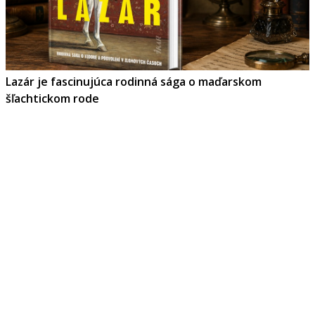
Lazár je fascinujúca rodinná sága o maďarskom
šľachtickom rode