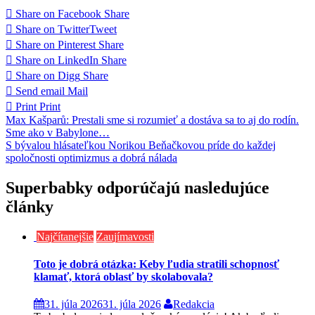
Share on Facebook
Share
Share on Twitter
Tweet
Share on Pinterest
Share
Share on LinkedIn
Share
Share on Digg
Share
Send email
Mail
Print
Print
Navigácia
Max Kašparů: Prestali sme si rozumieť a dostáva sa to aj do rodín.
Sme ako v Babylone…
v
S bývalou hlásateľkou Norikou Beňačkovou príde do každej
článku
spoločnosti optimizmus a dobrá nálada
Superbabky odporúčajú nasledujúce
články
Najčítanejšie
Zaujímavosti
Toto je dobrá otázka: Keby ľudia stratili schopnosť
klamať, ktorá oblasť by skolabovala?
31. júla 2026
31. júla 2026
Redakcia