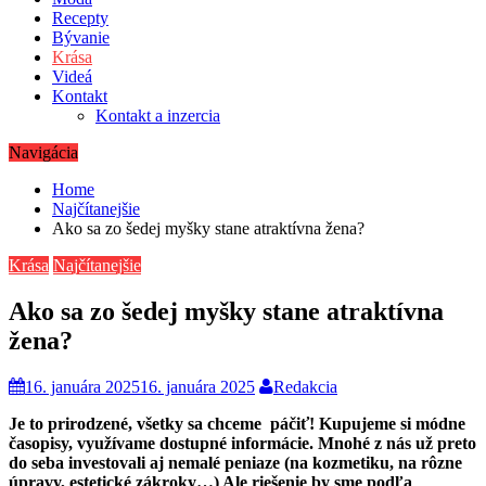
Recepty
Bývanie
Krása
Videá
Kontakt
Kontakt a inzercia
Navigácia
Home
Najčítanejšie
Ako sa zo šedej myšky stane atraktívna žena?
Krása
Najčítanejšie
Ako sa zo šedej myšky stane atraktívna
žena?
16. januára 2025
16. januára 2025
Redakcia
Je to prirodzené, všetky sa chceme páčiť! Kupujeme si módne
časopisy, využívame dostupné informácie. Mnohé z nás už preto
do seba investovali aj nemalé peniaze (na kozmetiku, na rôzne
úpravy, estetické zákroky…) Ale riešenie by sme podľa