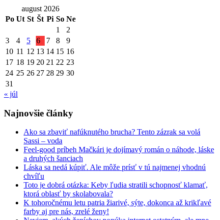
august 2026
Po
Ut
St
Št
Pi
So
Ne
1
2
3
4
5
6
7
8
9
10
11
12
13
14
15
16
17
18
19
20
21
22
23
24
25
26
27
28
29
30
31
« júl
Najnovšie články
Ako sa zbaviť nafúknutého brucha? Tento zázrak sa volá
Sassi – voda
Feel-good príbeh Mačkári je dojímavý román o náhode, láske
a druhých šanciach
Láska sa nedá kúpiť. Ale môže prísť v tú najmenej vhodnú
chvíľu
Toto je dobrá otázka: Keby ľudia stratili schopnosť klamať,
ktorá oblasť by skolabovala?
K tohoročnému letu patria žiarivé, sýte, dokonca až krikľavé
farby aj pre nás, zrelé ženy!