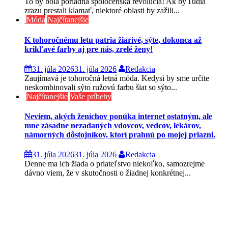
To by bola poriadna spoločenská revolúcia! Ak by ľudia
zrazu prestali klamať, niektoré oblasti by zažili...
Móda
Najčítanejšie
K tohoročnému letu patria žiarivé, sýte, dokonca až
krikľavé farby aj pre nás, zrelé ženy!
31. júla 2026
31. júla 2026
Redakcia
Zaujímavá je tohoročná letná móda. Kedysi by sme určite
neskombinovali sýto ružovú farbu šiat so sýto...
Najčítanejšie
Vaše príbehy
Neviem, akých ženíchov ponúka internet ostatným, ale
mne zásadne nezadaných vdovcov, vedcov, lekárov,
námorných dôstojníkov, ktorí prahnú po mojej priazni.
31. júla 2026
31. júla 2026
Redakcia
Denne ma ich žiada o priateľstvo niekoľko, samozrejme
dávno viem, že v skutočnosti o žiadnej konkrétnej...