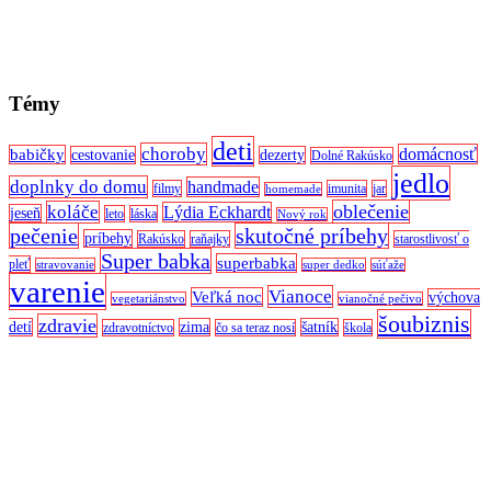
Témy
deti
choroby
domácnosť
babičky
cestovanie
dezerty
Dolné Rakúsko
jedlo
doplnky do domu
handmade
filmy
imunita
jar
homemade
oblečenie
koláče
Lýdia Eckhardt
jeseň
leto
láska
Nový rok
pečenie
skutočné príbehy
príbehy
Rakúsko
raňajky
starostlivosť o
Super babka
superbabka
pleť
stravovanie
super dedko
súťaže
varenie
Vianoce
Veľká noc
výchova
vegetariánstvo
vianočné pečivo
šoubiznis
zdravie
detí
zima
šatník
zdravotníctvo
čo sa teraz nosí
škola