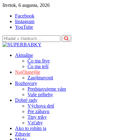
Skip
štvrtok, 6 augusta, 2026
to
Facebook
content
Instagram
YouTube
Aktuálne
Čo ma štve
Čo ma teší
Najčítanejšie
Zaujímavosti
Rozhovory
Predstavujeme vám
Vaše príbehy
Dobré rady
Výchova detí
Pre zábavu
Tipy triky
Vzťahy
Ako to robím ja
Zdravie
Móda