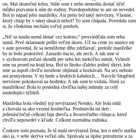
on. Mal skutočnú krízu. Stále som z neho nemohla dostať účel
môjho pozvania k ním do rodiny. Pravdepodobne to ani on nevedel.
Bol to nápad jeho manželky. Asi preto bol taký nervózny. Vlastne,
ktorý chlap by v takej situácii nebol? To som chápala. Povedala som
si, že všetkému nechám voľný priebeh.
„Nič sa nasilu nemá lámať cez koleno,“ presviedčala som seba
samú. Prvé sklamanie prišlo veľmi skoro. Už na ceste zo stanice mi
v aute povedal, že sa nemôžeme dlho zdržiavať, pretože manželke
by to bolo podozrivé. Zarazilo ma to, ale nech. A tak sme si
v sychravom počasí ukradli pre seba len niekoľko minút. Vyliezli
sme na posed na kraji lesa. Bol to široko ďaleko jediný úkryt, kde
sme sa aspoň chvíľu nerušene objímali a bozkávali. Na sex nebolo
ani pomyslenia. V tej hmle a hrubých kabátoch… Navyše Siegfried
nervózne pokukoval na hodinky. A tak som to vzdala. Hurá za
manželkou! Bola to posledná chvíľka našej intimity za celý
nasledujúci týždeň.
Manželka bola všedný typ nevýraznej Nemky. Ale bola milá
a chovala sa ako vzorná hostiteľka. Predstavila mi deti :
jedenásťročné celkom fajn dievča a štvorročného chlapca, ktorý
chvíľu neposedel v kľude. Celkom normálna rodinka.
Čoskoro som poznala, že tá malá nevýrazná žena, len o niečo staršia
ako ja, v sebe skrýva veľkú silu. Správala sa úplne prirodzene a za