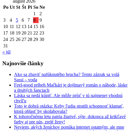
august 2026
Po
Ut
St
Št
Pi
So
Ne
1
2
3
4
5
6
7
8
9
10
11
12
13
14
15
16
17
18
19
20
21
22
23
24
25
26
27
28
29
30
31
« júl
Najnovšie články
Ako sa zbaviť nafúknutého brucha? Tento zázrak sa volá
Sassi – voda
Feel-good príbeh Mačkári je dojímavý román o náhode, láske
a druhých šanciach
Láska sa nedá kúpiť. Ale môže prísť v tú najmenej vhodnú
chvíľu
Toto je dobrá otázka: Keby ľudia stratili schopnosť klamať,
ktorá oblasť by skolabovala?
K tohoročnému letu patria žiarivé, sýte, dokonca až krikľavé
farby aj pre nás, zrelé ženy!
Neviem, akých ženíchov ponúka internet ostatným, ale mne