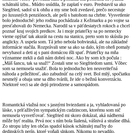
schátralú izbu.. Múdro usúdila, že zaplatí v euro. Predstavil sa ako
Siegfried, sadol si k ohňu a my sme boli zvedavé, prečo necestuje
po luxusných penziónoch, ale peši s batohom na chrbte. Vysvetlenie
bolo jednoduché: jeho rodina pochádzala z Kežmarku a po vojne sa
presťahovali do Nemecka. Narodil sa v päťdesiatych rokoch a chcel
poznať kraj svojich predkov. Ja i moje priateľky sa po nemecky
vieme opýtať tak akurát na cestu na stanicu, preto som to skúsila po
anglicky. A uspela som. Tá jeho nebola bohvieaká, ale na základné
informácie stačila. Rozprávali sme sa ako sa dalo, kým oheň pomaly
nevyhasol a deti aj s pani domácou išli spať. Priateľky na mňa
významne mrkli a dali nám dobrú noc. Ako by som ich počula :
„Máš šancu, tak sa snaž!“ Zostali sme so Siegfriedom sami. Vôbec
som sa nemusela snažiť. Bola to jednoducho len neuveriteľná
náhoda a príležitosť, ako zabudnúť na celý svet. Bol milý, spočiatku
nesmelý a obaja sme sa dlho tvárili, že ide o bežnú konverzáciu.
Niektoré veci sa ale dejú prirodzene a samospádom.
Romantická vlažná noc s jasnými hviezdami a ja, vyhladovaná po
láske, s príťažlivým sympatickým cudzincom, ktorému som nič
nemusela vysvetľovať. Siegfried mi skoro dokázal, aká nádherná
môže byť realita. Prvá noc s ním bola šialená, vášnivá a strašne dlhá.
Zo stropu izby len občas spadol kúsok schátralej maľby do
dedinských perín, ktoré voňali slnkom. Nikomu to nevadilo.