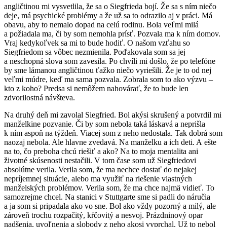
angličtinou mi vysvetlila, že sa o Siegfrieda bojí. Že sa s ním niečo
deje, má psychické problémy a že už sa to odrazilo aj v práci. Má
obavu, aby to nemalo dopad na celú rodinu. Bola veľmi milá
a požiadala ma, či by som nemohla prísť. Pozvala ma k ním domov.
Vraj kedykoľvek sa mi to bude hodiť. O našom vzťahu so
Siegfriedom sa vôbec nezmienila. Poďakovala som sa jej
a neschopná slova som zavesila. Po chvíli mi došlo, že po telefóne
by sme lámanou angličtinou ťažko niečo vyriešili. Že je to od nej
veľmi múdre, keď ma sama pozvala. Zobrala som to ako výzvu –
kto z koho? Predsa si nemôžem nahovárať, že to bude len
zdvorilostná návšteva.
Na druhý deň mi zavolal Siegfried. Bol akýsi skrušený a potvrdil mi
manželkine pozvanie. Či by som nebola taká láskavá a neprišla
k ním aspoň na týždeň. Viacej som z neho nedostala. Tak dobrá som
naozaj nebola. Ale hlavne zvedavá. Na manželku a ich deti. A ešte
na to, čo preboha chcú riešiť a ako? Na to moja mentalita ani
životné skúsenosti nestačili. V tom čase som už Siegfriedovi
absolútne verila. Verila som, že ma nechce dostať do nejakej
nepríjemnej situácie, alebo ma využiť na riešenie vlastných
manželských problémov. Verila som, že ma chce najmä vidieť. To
samozrejme chcel. Na stanici v Stuttgarte sme si padli do náručia
a ja som si pripadala ako vo sne. Bol ako vždy pozorný a milý, ale
zároveň trochu rozpačitý, kŕčovitý a nesvoj. Prázdninový opar
nadšenia, uvoľnenia a slobody z neho akosi vyprchal. Už to nebol