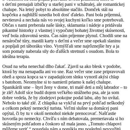
s deťmi prenajali izbičky u staršej pani v schátralej, ale romantickej
chalupe. Na letný pobyt to absolútne stačilo. Domček stál na
kopčeku a najbližší susedia boli dosť ďaleko. Pani bola príjemná,
nevtieravá a nechala nás vo svojej kuchyni koľko sme potrebovali.
Občas s nami preberala naše lásky, sklamania i nádeje a pridávala
pikantné historky z vlastnej i vypočutej bohatej životnej skúsenosti,
veď bola zdravotná sestra. Čas nám príjemne plynul. Chodili sme na
nenáročné túry, mastili karty s deťmi a večer sme opekali slaninu
a popíjali pri táboráku víno. Vymýšľali sme najrôznejšie hry a ja
som pomaly naberala sily do ďalších stretnutí s osudom. Bola to
ideálna terapia.
Osud na seba nenechal dlho čakať. Zjavil sa ako blesk v podobe,
ktorá by ma nenapadla ani vo sne. Raz večer sme zase pripravovali
oheň a spoza kopca sa v zapadajúcom slnku vynoril akýsi chlap
s batohom. Neomylne si to namieril priamo k našej chalupe.
Spanikárili sme – štyri ženy v dome, tri malé deti a môj labrador – to
je zlé! Adolf síce budil dojem veľkého strážneho psa, ale ja som
dobre vedela, že by zlodejovi pokojne podal labu, aby ho uvítal.
Nebolo to také zlé. Z chlapíka sa vykľul na prvý pohľad neškodný
a celkom pekný nemecký turista. Veľmi slušne sa domácej pani
opýtal, či by tu v okolí nemohol niekde prenocovať. Našťastie
hovorila po nemecky. Chvíľu s ním debatovala, premeriavala si ho
skúseným pohľadom a čoskoro už mala jasno. „Tomuto chlapovi
môžeme veriť,“ povedala nám a ponúkla mu poslednú nevyužitú