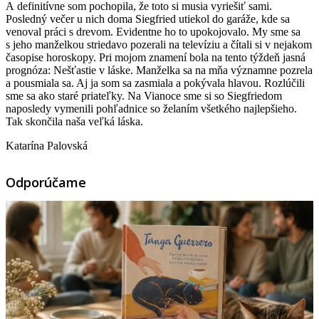
A definitívne som pochopila, že toto si musia vyriešiť sami.
Posledný večer u nich doma Siegfried utiekol do garáže, kde sa
venoval práci s drevom. Evidentne ho to upokojovalo. My sme sa
s jeho manželkou striedavo pozerali na televíziu a čítali si v nejakom
časopise horoskopy. Pri mojom znamení bola na tento týždeň jasná
prognóza: Nešťastie v láske. Manželka sa na mňa významne pozrela
a pousmiala sa. Aj ja som sa zasmiala a pokývala hlavou. Rozlúčili
sme sa ako staré priateľky. Na Vianoce sme si so Siegfriedom
naposledy vymenili pohľadnice so želaním všetkého najlepšieho.
Tak skončila naša veľká láska.
Katarína Palovská
Odporúčame