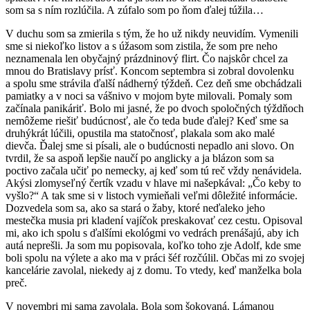
som sa s ním rozlúčila. A zúfalo som po ňom ďalej túžila…
V duchu som sa zmierila s tým, že ho už nikdy neuvidím. Vymenili
sme si niekoľko listov a s úžasom som zistila, že som pre neho
neznamenala len obyčajný prázdninový flirt. Čo najskôr chcel za
mnou do Bratislavy prísť. Koncom septembra si zobral dovolenku
a spolu sme strávila ďalší nádherný týždeň. Cez deň sme obchádzali
pamiatky a v noci sa vášnivo v mojom byte milovali. Pomaly som
začínala panikáriť. Bolo mi jasné, že po dvoch spoločných týždňoch
nemôžeme riešiť budúcnosť, ale čo teda bude ďalej? Keď sme sa
druhýkrát lúčili, opustila ma statočnosť, plakala som ako malé
dievča. Ďalej sme si písali, ale o budúcnosti nepadlo ani slovo. On
tvrdil, že sa aspoň lepšie naučí po anglicky a ja blázon som sa
poctivo začala učiť po nemecky, aj keď som tú reč vždy nenávidela.
Akýsi zlomyseľný čertík vzadu v hlave mi našepkával: „Čo keby to
vyšlo?“ A tak sme si v listoch vymieňali veľmi dôležité informácie.
Dozvedela som sa, ako sa stará o žaby, ktoré neďaleko jeho
mestečka musia pri kladení vajíčok preskakovať cez cestu. Opisoval
mi, ako ich spolu s ďalšími ekológmi vo vedrách prenášajú, aby ich
autá neprešli. Ja som mu popisovala, koľko toho zje Adolf, kde sme
boli spolu na výlete a ako ma v práci šéf rozčúlil. Občas mi zo svojej
kancelárie zavolal, niekedy aj z domu. To vtedy, keď manželka bola
preč.
V novembri mi sama zavolala. Bola som šokovaná. Lámanou