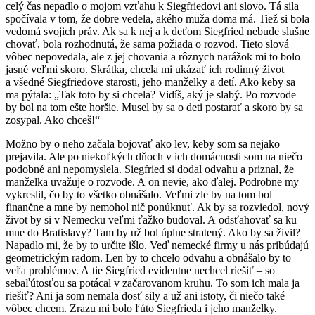
celý čas nepadlo o mojom vzťahu k Siegfriedovi ani slovo. Tá sila
spočívala v tom, že dobre vedela, akého muža doma má. Tiež si bola
vedomá svojich práv. Ak sa k nej a k deťom Siegfried nebude slušne
chovať, bola rozhodnutá, že sama požiada o rozvod. Tieto slová
vôbec nepovedala, ale z jej chovania a rôznych narážok mi to bolo
jasné veľmi skoro. Skrátka, chcela mi ukázať ich rodinný život
a všedné Siegfriedove starosti, jeho manželky a detí. Ako keby sa
ma pýtala: „Tak toto by si chcela? Vidíš, aký je slabý. Po rozvode
by bol na tom ešte horšie. Musel by sa o deti postarať a skoro by sa
zosypal. Ako chceš!“
Možno by o neho začala bojovať ako lev, keby som sa nejako
prejavila. Ale po niekoľkých dňoch v ich domácnosti som na niečo
podobné ani nepomyslela. Siegfried si dodal odvahu a priznal, že
manželka uvažuje o rozvode. A on nevie, ako ďalej. Podrobne my
vykreslil, čo by to všetko obnášalo. Veľmi zle by na tom bol
finančne a mne by nemohol nič ponúknuť. Ak by sa rozviedol, nový
život by si v Nemecku veľmi ťažko budoval. A odsťahovať sa ku
mne do Bratislavy? Tam by už bol úplne stratený. Ako by sa živil?
Napadlo mi, že by to určite išlo. Veď nemecké firmy u nás pribúdajú
geometrickým radom. Len by to chcelo odvahu a obnášalo by to
veľa problémov. A tie Siegfried evidentne nechcel riešiť – so
sebaľútosťou sa potácal v začarovanom kruhu. To som ich mala ja
riešiť? Ani ja som nemala dosť sily a už ani istoty, či niečo také
vôbec chcem. Zrazu mi bolo ľúto Siegfrieda i jeho manželky.