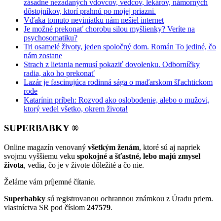
zásadne nezadaných vdovcov, vedcov, lekárov, námorných
dôstojníkov, ktorí prahnú po mojej priazni.
Vďaka tomuto neviniatku nám nešiel internet
Je možné prekonať chorobu silou myšlienky? Veríte na
psychosomatiku?
Tri osamelé životy, jeden spoločný dom. Román To jediné, čo
nám zostane
Strach z lietania nemusí pokaziť dovolenku. Odborníčky
radia, ako ho prekonať
Lazár je fascinujúca rodinná sága o maďarskom šľachtickom
rode
Katarínin príbeh: Rozvod ako oslobodenie, alebo o mužovi,
ktorý vedel všetko, okrem života!
SUPERBABKY ®
Online magazín venovaný
všetkým ženám
, ktoré sú aj napriek
svojmu vyššiemu veku
spokojné a šťastné, lebo majú zmysel
života
, vedia, čo je v živote dôležité a čo nie.
Želáme vám príjemné čítanie.
Superbabky
sú registrovanou ochrannou známkou z Úradu priem.
vlastníctva SR pod číslom
247579
.