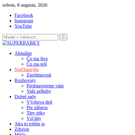
Skip
sobota, 8 augusta, 2026
to
Facebook
content
Instagram
YouTube
Aktuálne
Čo ma štve
Čo ma teší
Najčítanejšie
Zaujímavosti
Rozhovory
Predstavujeme vám
Vaše príbehy
Dobré rady
Výchova detí
Pre zábavu
Tipy triky
Vzťahy
Ako to robím ja
Zdravie
Móda