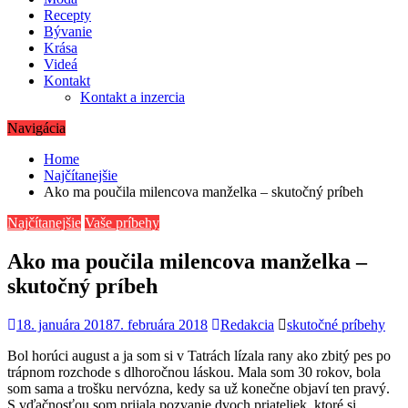
Recepty
Bývanie
Krása
Videá
Kontakt
Kontakt a inzercia
Navigácia
Home
Najčítanejšie
Ako ma poučila milencova manželka – skutočný príbeh
Najčítanejšie
Vaše príbehy
Ako ma poučila milencova manželka –
skutočný príbeh
18. januára 2018
7. februára 2018
Redakcia
skutočné príbehy
Bol horúci august a ja som si v Tatrách lízala rany ako zbitý pes po
trápnom rozchode s dlhoročnou láskou. Mala som 30 rokov, bola
som sama a trošku nervózna, kedy sa už konečne objaví ten pravý.
S vďačnosťou som prijala pozvanie dvoch priateliek, ktoré si