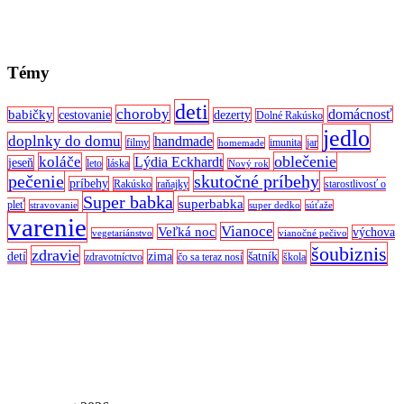
Témy
deti
choroby
domácnosť
babičky
cestovanie
dezerty
Dolné Rakúsko
jedlo
doplnky do domu
handmade
filmy
imunita
jar
homemade
oblečenie
koláče
Lýdia Eckhardt
jeseň
leto
láska
Nový rok
pečenie
skutočné príbehy
príbehy
Rakúsko
raňajky
starostlivosť o
Super babka
superbabka
pleť
stravovanie
super dedko
súťaže
varenie
Vianoce
Veľká noc
výchova
vegetariánstvo
vianočné pečivo
šoubiznis
zdravie
detí
zima
šatník
zdravotníctvo
čo sa teraz nosí
škola