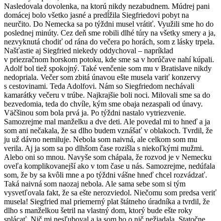
Nasledovala dovolenka, na ktorú nikdy nezabudnem. Múdrej pani
domácej bolo všetko jasné a predĺžila Siegfriedovi pobyt na
neurčito. Do Nemecka sa po týždni musel vrátiť. Využili sme ho do
poslednej minúty. Cez deň sme robili dlhé túry na všetky smery a ja,
nezvyknutá chodiť od rána do večera po horách, som z lásky trpela.
Našťastie aj Siegfried niekedy oddychoval – napríklad
v priezračnom horskom potoku, kde sme sa v horúčave nahí kúpali.
Adolf bol tiež spokojný. Také venčenie som mu v Bratislave nikdy
nedopriala. Večer som zbitá únavou ešte musela variť konzervy
s cestovinami. Teda Adolfovi. Nám so Siegfriedom nechávali
kamarátky večeru v trúbe. Najkrajšie boli noci. Milovali sme sa do
bezvedomia, teda do chvíle, kým sme obaja nezaspali od únavy.
Väčšinou som bola prvá ja. Po týždni nastalo vytriezvenie.
Samozrejme mal manželku a dve deti. Ale povedal mi to hneď a ja
som ani nečakala, že sa dlho budem vznášať v oblakoch. Tvrdil, že
ju už dávno nemiluje. Nebola som naivná, ale celkom som mu
verila. Aj ja som sa po dlhšom čase rozišla s niekoľkými mužmi.
Alebo oni so mnou. Navyše som chápala, že rozvod je v Nemecku
oveľa komplikovanejší ako v tom čase u nás. Samozrejme, nedúfala
som, že by sa kvôli mne a po týždni vášne hneď chcel rozvádzať.
Taká naivná som naozaj nebola. Ale sama sebe som si tým
vysvetľovala fakt, že sa ešte nerozviedol. Niečomu som predsa veriť
musela! Siegfried mal priemerný plat štátneho úradníka a tvrdil, že
dlho s manželkou šetril na vlastný dom, ktorý bude ešte roky
splácať. Nič mi nesľuboval a ja som ho o nič nežiadala. Statočne