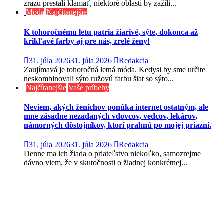
zrazu prestali klamať, niektoré oblasti by zažili...
Móda
Najčítanejšie
K tohoročnému letu patria žiarivé, sýte, dokonca až
krikľavé farby aj pre nás, zrelé ženy!
31. júla 2026
31. júla 2026
Redakcia
Zaujímavá je tohoročná letná móda. Kedysi by sme určite
neskombinovali sýto ružovú farbu šiat so sýto...
Najčítanejšie
Vaše príbehy
Neviem, akých ženíchov ponúka internet ostatným, ale
mne zásadne nezadaných vdovcov, vedcov, lekárov,
námorných dôstojníkov, ktorí prahnú po mojej priazni.
31. júla 2026
31. júla 2026
Redakcia
Denne ma ich žiada o priateľstvo niekoľko, samozrejme
dávno viem, že v skutočnosti o žiadnej konkrétnej...