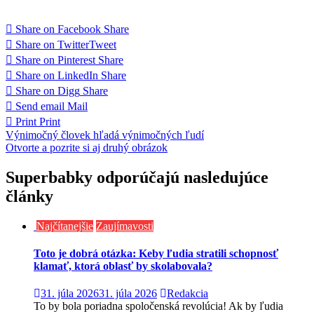
Share on Facebook
Share
Share on Twitter
Tweet
Share on Pinterest
Share
Share on LinkedIn
Share
Share on Digg
Share
Send email
Mail
Print
Print
Navigácia
Výnimočný človek hľadá výnimočných ľudí
Otvorte a pozrite si aj druhý obrázok
v
článku
Superbabky odporúčajú nasledujúce
články
Najčítanejšie
Zaujímavosti
Toto je dobrá otázka: Keby ľudia stratili schopnosť
klamať, ktorá oblasť by skolabovala?
31. júla 2026
31. júla 2026
Redakcia
To by bola poriadna spoločenská revolúcia! Ak by ľudia