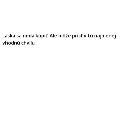
Láska sa nedá kúpiť. Ale môže prísť v tú najmenej
vhodnú chvíľu