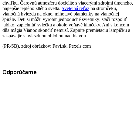
chvíľku. Čarovnú atmosféru docielite s viacerými zdrojmi tlmeného,
​​najlepšie teplého žltého svetla.
Svetelná reťaz
na stromčeku,
vianočná hviezda na okne, mihotavé plamienky na vianočnej
špirále. Deti si môžu vyrobiť jednoduché svietniky: stačí rozpoliť
jablko, zapichnúť sviečku a okolo voňavé klinčeky. Ani s koncom
dňa mágia Vianoc skončiť nemusí. Zapnite premietaciu lampičku a
zaspávajte s hviezdnou oblohou nad hlavou.
(PR/SB), zdroj obrázkov: Favi.sk, Pexels.com
Odporúčame