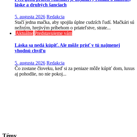
láske a druhých šanciach
5. augusta 2026
Redakcia
Stačí jedna mačka, aby spojila úplne cudzích ľudí. Mačkári sú
nežným, hrejivým príbehom o priateľstve, strate...
Aktuálne
Predstavujeme vám
Láska sa nedá kúpiť. Ale môže prísť v tú najmenej
vhodnú chvíľu
5. augusta 2026
Redakcia
Čo zostane človeku, keď si za peniaze môže kúpiť dom, luxus
aj pohodlie, no nie pokoj...
Témy