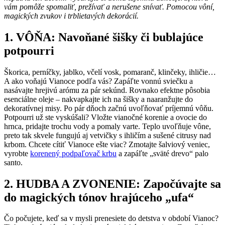
vám pomôže spomaliť, prežívať a nerušene snívať. Pomocou vôní,
magických zvukov i trblietavých dekorácií.
1. VÔŇA: Navoňané šišky či bublajúce
potpourri
Škorica, perníčky, jablko, včelí vosk, pomaranč, klinčeky, ihličie…
A ako voňajú Vianoce podľa vás? Zapáľte vonnú sviečku a
nasávajte hrejivú arómu za pár sekúnd. Rovnako efektne pôsobia
esenciálne oleje – nakvapkajte ich na šišky a naaranžujte do
dekoratívnej misy. Po pár dňoch začnú uvoľňovať príjemnú vôňu.
Potpourri už ste vyskúšali? Vložte vianočné korenie a ovocie do
hrnca, pridajte trochu vody a pomaly varte. Teplo uvoľňuje vône,
preto tak skvele fungujú aj vetvičky s ihličím a sušené citrusy nad
krbom. Chcete cítiť Vianoce ešte viac? Zmotajte šalviový veniec,
vyrobte
korenený podpaľovač krbu
a zapáľte „sväté drevo“ palo
santo.
2. HUDBA A ZVONENIE: Započúvajte sa
do magických tónov hrajúceho „ufa“
Čo počujete, keď sa v mysli prenesiete do detstva v období Vianoc?