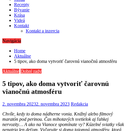
Recepty
Bývanie
Krása
Videá
Kontakt
Kontakt a inzercia
Navigácia
Home
Aktuálne
5 tipov, ako doma vytvoriť čarovnú vianočnú atmosféru
Aktuálne
Dobré rady
5 tipov, ako doma vytvoriť čarovnú
vianočnú atmosféru
2. novembra 2023
2. novembra 2023
Redakcia
Chvíle, kedy to doma nádherne vonia. Knižný alebo filmový
maratón pod perinou. Čas mihotavých svetielok aj ľahkej
nervozity… A ako na Vianoce spomínate vy? Kúzelné sviatky však
nepatria len deťom. Vyčarujte si doma tajomnú atmosféru, ktorá