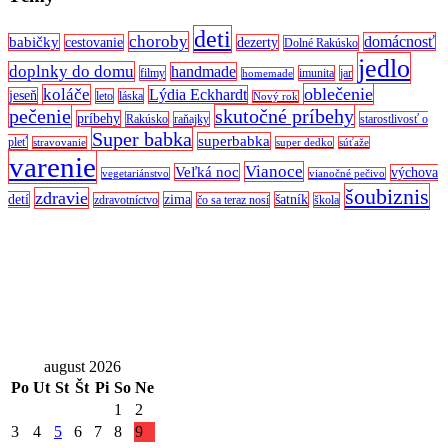
deti
choroby
domácnosť
babičky
cestovanie
dezerty
Dolné Rakúsko
jedlo
doplnky do domu
handmade
filmy
imunita
jar
homemade
oblečenie
koláče
Lýdia Eckhardt
jeseň
leto
láska
Nový rok
pečenie
skutočné príbehy
príbehy
Rakúsko
raňajky
starostlivosť o
Super babka
superbabka
pleť
stravovanie
super dedko
súťaže
varenie
Vianoce
Veľká noc
výchova
vegetariánstvo
vianočné pečivo
šoubiznis
zdravie
detí
zima
šatník
zdravotníctvo
čo sa teraz nosí
škola
august 2026
Po
Ut
St
Št
Pi
So
Ne
1
2
3
4
5
6
7
8
9