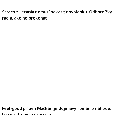
Strach z lietania nemusí pokaziť dovolenku. Odborníčky
radia, ako ho prekonať
Feel-good príbeh Mačkári je dojímavý román o náhode,
láske a druhých šanciach