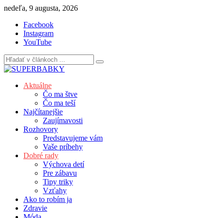
Skip
nedeľa, 9 augusta, 2026
to
Facebook
content
Instagram
YouTube
Aktuálne
Čo ma štve
Čo ma teší
Najčítanejšie
Zaujímavosti
Rozhovory
Predstavujeme vám
Vaše príbehy
Dobré rady
Výchova detí
Pre zábavu
Tipy triky
Vzťahy
Ako to robím ja
Zdravie
Móda