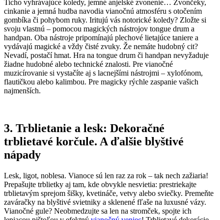
Ticho vyhrávajúce koledy, jemné anjelské zvonenie… Zvončeky,
cinkanie a jemná hudba navodia vianočnú atmosféru s otočením
gombíka či pohybom ruky. Iritujú vás notorické koledy? Zložte si
svoju vlastnú – pomocou magických nástrojov tongue drum a
handpan. Oba nástroje pripomínajú plechové lietajúce taniere a
vydávajú magické a vždy čisté zvuky. Že nemáte hudobný cit?
Nevadí, postačí hmat. Hra na tongue drum či handpan nevyžaduje
žiadne hudobné alebo technické znalosti. Pre vianočné
muzicírovanie si vystačíte aj s lacnejšími nástrojmi – xylofónom,
flautičkou alebo kalimbou. Pre magicky rýchle zaspanie vašich
najmenších.
3. Trblietanie a lesk: Dekoračné
trblietavé korčule. A ďalšie blyštivé
nápady
Lesk, ligot, noblesa. Vianoce sú len raz za rok – tak nech zažiaria!
Prepašujte trblietky aj tam, kde obvykle nesvietia: prestriekajte
trblietavým sprejom šišky, kvetináče, vetvy alebo sviečky. Premeňte
zaváračky na blyštivé svietniky a sklenené fľaše na luxusné vázy.
Vianočné gule? Neobmedzujte sa len na stromček, spojte ich
lepiacou pištoľou v efektný
vianočný veniec
! Trblietavé dekorácie