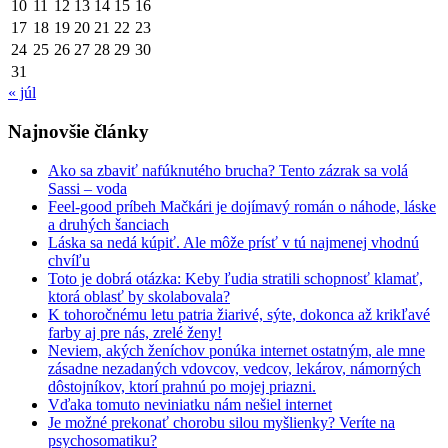
10
11
12
13
14
15
16
17
18
19
20
21
22
23
24
25
26
27
28
29
30
31
« júl
Najnovšie články
Ako sa zbaviť nafúknutého brucha? Tento zázrak sa volá
Sassi – voda
Feel-good príbeh Mačkári je dojímavý román o náhode, láske
a druhých šanciach
Láska sa nedá kúpiť. Ale môže prísť v tú najmenej vhodnú
chvíľu
Toto je dobrá otázka: Keby ľudia stratili schopnosť klamať,
ktorá oblasť by skolabovala?
K tohoročnému letu patria žiarivé, sýte, dokonca až krikľavé
farby aj pre nás, zrelé ženy!
Neviem, akých ženíchov ponúka internet ostatným, ale mne
zásadne nezadaných vdovcov, vedcov, lekárov, námorných
dôstojníkov, ktorí prahnú po mojej priazni.
Vďaka tomuto neviniatku nám nešiel internet
Je možné prekonať chorobu silou myšlienky? Veríte na
psychosomatiku?