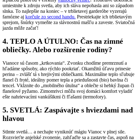
umiestnite k zdroju svetla, aby ich sláva nepohasla ani so západom
slnka. To najlepšie na koniec – v trblietavej garderóbe vyzerajú
famózne aj
korčule zo second handu.
Prestriekajte ich trblietavým
sprejom, šnúrky vymeňte za slávnostnú mašľu a zaveste. Sviatočná
jazda môže začať!
4. TEPLO A ÚTULNO: Čas na zimné
obliečky. Alebo rozšírenie rodiny?
Vianoce sú časom „krtkovania“. Zvonku chodíme premrznutí a
hľadáme spôsoby, ako rýchlo pookriať. Okamžitú úľavu prinesie
perina – zvlášť tá s hrejivými obliečkami. Maximálne teplo sľubuje
flanel či froté, ideálny pomer tepla a priedušnosti (bio) bavlna či
tencel. Vkĺznite do „mobilného útulna“ a oblečte si hebký župan či
flanelové pyžamo. Zimomrivci môžu svoj domáci komfort vyladiť
ešte nahrievacími vankúšikmi či fľašami (termofory).
5. SVETLÁ: Zaspávajte s hviezdami nad
hlavou
Stlmte svetlá… a nechajte vyniknúť mágiu Vianoc v plnej sile.
Rozsvieťte anjelské zvonenie, zahľaďte sa a zastavte čas, aspoň na