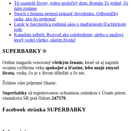
Tri osamelé životy, jeden spoločný dom. Román To jediné, čo
nám zostane
Strach z lietania nemusí pokaziť dovolenku. Odborníčky
radia, ako ho prekonať
Lazár je fascinujúca rodinná sága o maďarskom šľachtickom
rode
Katarínin príbeh: Rozvod ako oslobodenie, alebo o mužovi,
ktorý vedel všetko, okrem života!
SUPERBABKY ®
Online magazín venovaný
všetkým ženám
, ktoré sú aj napriek
svojmu vyššiemu veku
spokojné a šťastné, lebo majú zmysel
života
, vedia, čo je v živote dôležité a čo nie.
Želáme vám príjemné čítanie.
Superbabky
sú registrovanou ochrannou známkou z Úradu priem.
vlastníctva SR pod číslom
247579
.
Facebook stránka SUPERBABKY