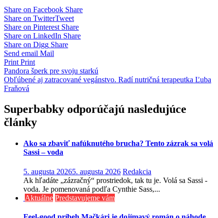
Share on Facebook
Share
Share on Twitter
Tweet
Share on Pinterest
Share
Share on LinkedIn
Share
Share on Digg
Share
Send email
Mail
Print
Print
Navigácia
Pandora šperk pre svoju starkú
Obľúbené aj zatracované vegánstvo. Radí nutričná terapeutka Ľuba
v
Fraňová
článku
Superbabky odporúčajú nasledujúce
články
Ako sa zbaviť nafúknutého brucha? Tento zázrak sa volá
Sassi – voda
5. augusta 2026
5. augusta 2026
Redakcia
Ak hľadáte „zázračný“ prostriedok, tak tu je. Volá sa Sassi -
voda. Je pomenovaná podľa Cynthie Sass,...
Aktuálne
Predstavujeme vám
Feel-good príbeh Mačkári je dojímavý román o náhode,