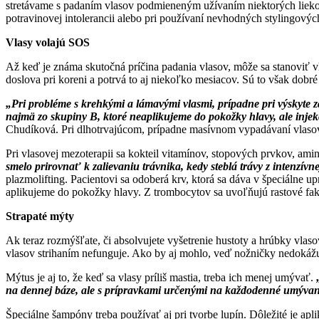
stretávame s padaním vlasov podmieneným užívaním niektorých liekov (
potravinovej intolerancii alebo pri používaní nevhodných stylingovýc
Vlasy volajú SOS
Až keď je známa skutočná príčina padania vlasov, môže sa stanoviť v
doslova pri koreni a potrvá to aj niekoľko mesiacov. Sú to však dobr
„Pri probléme s krehkými a lámavými vlasmi, prípadne pri výskyte 
najmä zo skupiny B, ktoré neaplikujeme do pokožky hlavy, ale inje
Chudíková. Pri dlhotrvajúcom, prípadne masívnom vypadávaní vlasov ex
Pri vlasovej mezoterapii sa kokteil vitamínov, stopových prvkov, ami
smelo prirovnať k zalievaniu trávnika, kedy steblá trávy z intenzívne
plazmolifting. Pacientovi sa odoberá krv, ktorá sa dáva v špeciálne
aplikujeme do pokožky hlavy. Z trombocytov sa uvoľňujú rastové fak
Strapaté mýty
Ak teraz rozmýšľate, či absolvujete vyšetrenie hustoty a hrúbky vlasov
vlasov strihaním nefunguje. Ako by aj mohlo, veď nožničky nedokážu o
Mýtus je aj to, že keď sa vlasy príliš mastia, treba ich menej umývať.
na dennej báze, ale s prípravkami určenými na každodenné umývan
Špeciálne šampóny treba používať aj pri tvorbe lupín. Dôležité je apl