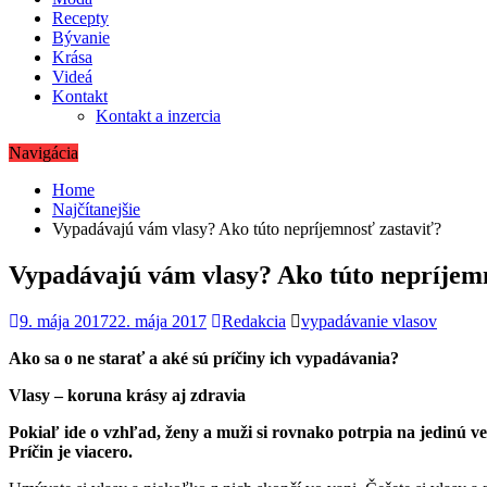
Recepty
Bývanie
Krása
Videá
Kontakt
Kontakt a inzercia
Navigácia
Home
Najčítanejšie
Vypadávajú vám vlasy? Ako túto nepríjemnosť zastaviť?
Vypadávajú vám vlasy? Ako túto nepríjem
9. mája 2017
22. mája 2017
Redakcia
vypadávanie vlasov
Ako sa o ne starať a aké sú príčiny ich vypadávania?
Vlasy – koruna krásy aj zdravia
Pokiaľ ide o vzhľad, ženy a muži si rovnako potrpia na jedinú ve
Príčin je viacero.