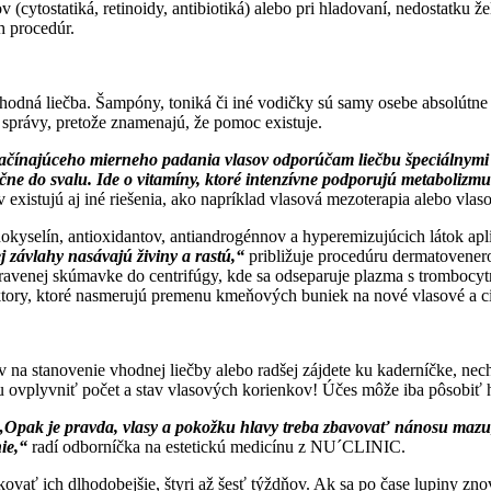
cytostatiká, retinoidy, antibiotiká) alebo pri hladovaní, nedostatku ž
h procedúr.
hodná liečba. Šampóny, toniká či iné vodičky sú samy osebe absolútne 
é správy, pretože znamenajú, že pomoc existuje.
začínajúceho mierneho padania vlasov odporúčam liečbu špeciálnymi 
kčne do svalu. Ide o vitamíny, ktoré intenzívne podporujú metabolizm
istujú aj iné riešenia, ako napríklad vlasová mezoterapia alebo vlaso
nokyselín, antioxidantov, antiandrogénnov a hyperemizujúcich látok apl
j závlahy nasávajú živiny a rastú,“
približuje procedúru dermatovener
 upravenej skúmavke do centrifúgy, kde sa odseparuje plazma s tromboc
tory, ktoré nasmerujú premenu kmeňových buniek na nové vlasové a cie
 na stanovenie vhodnej liečby alebo radšej zájdete ku kaderníčke, nech 
vplyvniť počet a stav vlasových korienkov! Účes môže iba pôsobiť hust
„Opak je pravda, vlasy a pokožku hlavy treba zbavovať nánosu mazu, lu
ie,“
radí odborníčka na estetickú medicínu z NU´CLINIC.
ikovať ich dlhodobejšie, štyri až šesť týždňov. Ak sa po čase lupiny zn