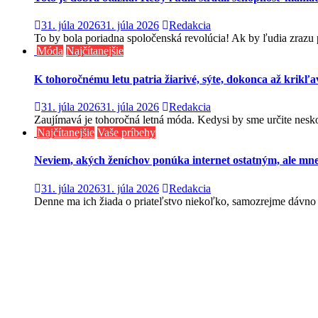
31. júla 2026
31. júla 2026
Redakcia
To by bola poriadna spoločenská revolúcia! Ak by ľudia zrazu pre
Móda
Najčítanejšie
K tohoročnému letu patria žiarivé, sýte, dokonca až krikľav
31. júla 2026
31. júla 2026
Redakcia
Zaujímavá je tohoročná letná móda. Kedysi by sme určite neskom
Najčítanejšie
Vaše príbehy
Neviem, akých ženíchov ponúka internet ostatným, ale mne
31. júla 2026
31. júla 2026
Redakcia
Denne ma ich žiada o priateľstvo niekoľko, samozrejme dávno v