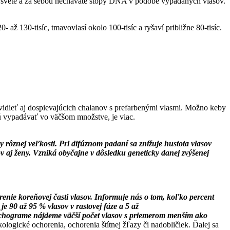
e po svete a za sebou nechávate stopy DNA v podobe vypadaných vlasov.
0- až 130-tisíc, tmavovlasí okolo 100-tisíc a ryšaví približne 80-tisíc.
né vidieť aj dospievajúcich chalanov s prefarbenými vlasmi. Možno keby
nú vypadávať vo väčšom množstve, je viac.
y rôznej veľkosti. Pri difúznom padaní sa znižuje hustota vlasov
v aj ženy. Vzniká obyčajne v dôsledku geneticky danej zvýšenej
enie koreňovej časti vlasov. Informuje nás o tom, koľko percent
je 90 až 95 % vlasov v rastovej fáze a 5 až
richograme nájdeme väčší počet vlasov s priemerom menším ako
logické ochorenia, ochorenia štítnej žľazy či nadobličiek. Ďalej sa