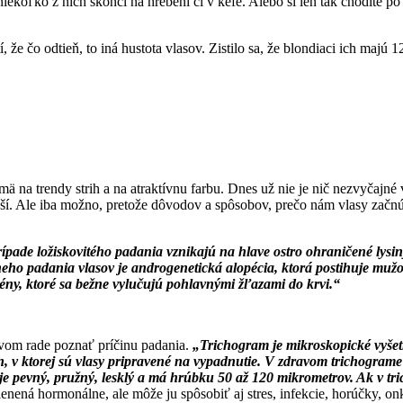
 niekoľko z nich skončí na hrebeni či v kefe. Alebo si len tak chodít
že čo odtieň, to iná hustota vlasov. Zistilo sa, že blondiaci ich majú 12
jmä na trendy strih a na atraktívnu farbu. Dnes už nie je nič nezvyčaj
ejší. Ale iba možno, pretože dôvodov a spôsobov, prečo nám vlasy zač
ípade ložiskovitého padania vznikajú na hlave ostro ohraničené lysin
neho padania vlasov je androgenetická alopécia, ktorá postihuje mužo
ény, ktoré sa bežne vylučujú pohlavnými žľazami do krvi.“
 prvom rade poznať príčinu padania.
„Trichogram je mikroskopické vyšetr
én, v ktorej sú vlasy pripravené na vypadnutie. V zdravom trichograme 
je pevný, pružný, lesklý a má hrúbku 50 až 120 mikrometrov. Ak v t
ená hormonálne, ale môže ju spôsobiť aj stres, infekcie, horúčky, onko