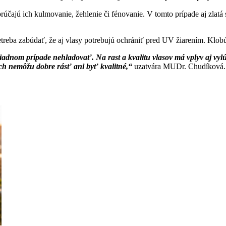
účajú ich kulmovanie, žehlenie či fénovanie. V tomto prípade aj zlatá s
etreba zabúdať, že aj vlasy potrebujú ochrániť pred UV žiarením. Klob
žiadnom prípade nehladovať. Na rast a kvalitu vlasov má vplyv aj vy
ých nemôžu dobre rásť ani byť kvalitné,“
uzatvára MUDr. Chudíková.