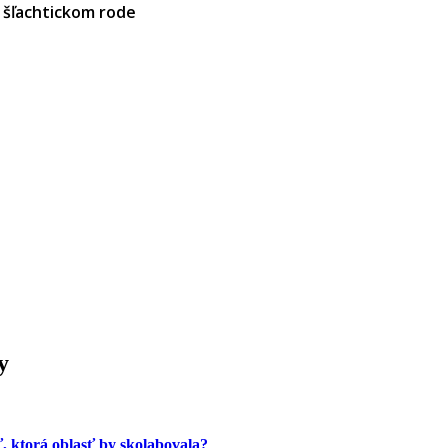
šľachtickom rode
y
ť, ktorá oblasť by skolabovala?