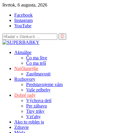
Skip
štvrtok, 6 augusta, 2026
to
Facebook
content
Instagram
YouTube
Aktuálne
Čo ma štve
Čo ma teší
Najčítanejšie
Zaujímavosti
Rozhovory
Predstavujeme vám
Vaše príbehy
Dobré rady
Výchova detí
Pre zábavu
Tipy triky
Vzťahy
Ako to robím ja
Zdravie
Móda