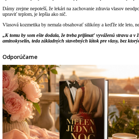
Dámy zrejme nepoteší, že lekári na zachovanie zdravia vlasov neodpor
upraviť teplom, je lepšia ako nič.
Vlasová kozmetika by nemala obsahovať silikóny a keďže ide leto, n
„K tomu by som ešte dodala, že treba prijímať vyváženú stravu a v 
aminokyselín, teda základných stavebných látok pre vlasy, bez ktor
Odporúčame