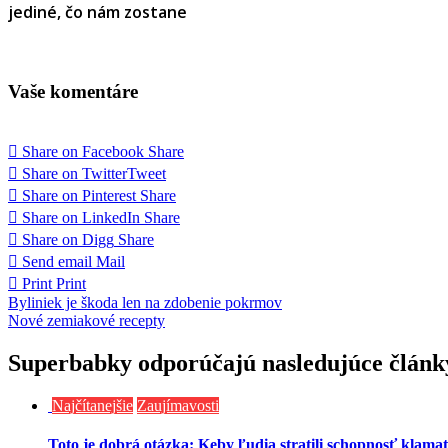
jediné, čo nám zostane
Vaše komentáre
Share on Facebook
Share
Share on Twitter
Tweet
Share on Pinterest
Share
Share on LinkedIn
Share
Share on Digg
Share
Send email
Mail
Print
Print
Navigácia
Byliniek je škoda len na zdobenie pokrmov
Nové zemiakové recepty
v
článku
Superbabky odporúčajú nasledujúce článk
Najčítanejšie
Zaujímavosti
Toto je dobrá otázka: Keby ľudia stratili schopnosť klama