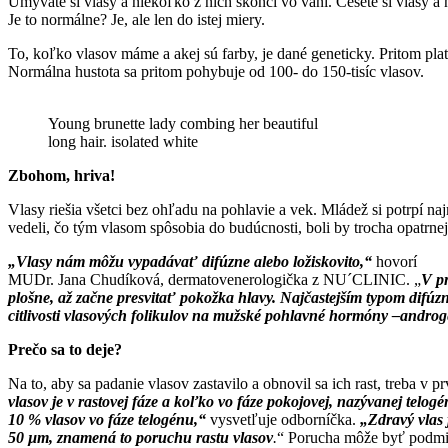
Umývate si vlasy a niekoľko z nich skončí vo vani. Češete si vlasy a
Je to normálne? Je, ale len do istej miery.
To, koľko vlasov máme a akej sú farby, je dané geneticky. Pritom platí, 
Normálna hustota sa pritom pohybuje od 100- do 150-tisíc vlasov.
Young brunette lady combing her beautiful
long hair. isolated white
Zbohom, hriva!
Vlasy riešia všetci bez ohľadu na pohlavie a vek. Mládež si potrpí na
vedeli, čo tým vlasom spôsobia do budúcnosti, boli by trocha opatrn
„Vlasy nám môžu vypadávať difúzne alebo ložiskovito,“
hovorí
MUDr. Jana Chudíková, dermatovenerologička z NU´CLINIC. „
V pr
plošne, až začne presvitať pokožka hlavy. Najčastejším typom difúz
citlivosti vlasových folikulov na mužské pohlavné hormóny –androg
Prečo sa to deje?
Na to, aby sa padanie vlasov zastavilo a obnovil sa ich rast, treba v
vlasov je v rastovej fáze a koľko vo fáze pokojovej, nazývanej telog
10 % vlasov vo fáze telogénu,“
vysvetľuje odborníčka.
„Zdravý vlas 
50 µm, znamená to poruchu rastu vlasov
.
“ Porucha môže byť podmien