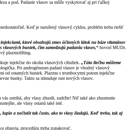
eleza a pod. Padanie vlasov sa môže vyskytovať aj pri ťažkej
nedostatočné. Keď je narušený vlasový cyklus, problém treba riešiť
injekciami, ktoré obsahujú zmes účinných látok na báze vitamínov
us vlasových buniek, čím zamedzujú padaniu vlasov,“
hovorí MUDr.
vý plazmolifting.
ikuje injekčne do okolia vlasových cibuliek.
„Túto liečbu môžeme
ologička. Pri androgénnom padaní vlasov je vhodný vlasový
ytmi od ostatných buniek. Plazmu s trombocytmi potom injekčne
vne bunky. Takto sa stimuluje rast nových vlasov.
vás ostrihá, aby vlasy zhustli, zadržte! Nič také ako zhustnutie
ejšie, ale vlasy ostanú také isté.
pín a nečistôt tak často, ako to vlasy žiadajú. Keď treba, tak aj
ovu objavia, procedúru treba zopakovať.