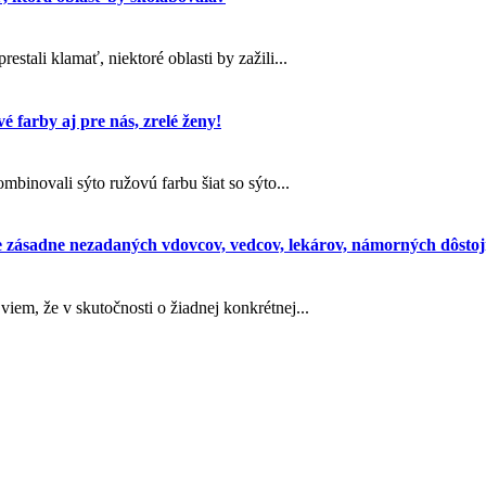
stali klamať, niektoré oblasti by zažili...
é farby aj pre nás, zrelé ženy!
binovali sýto ružovú farbu šiat so sýto...
 zásadne nezadaných vdovcov, vedcov, lekárov, námorných dôstojn
iem, že v skutočnosti o žiadnej konkrétnej...