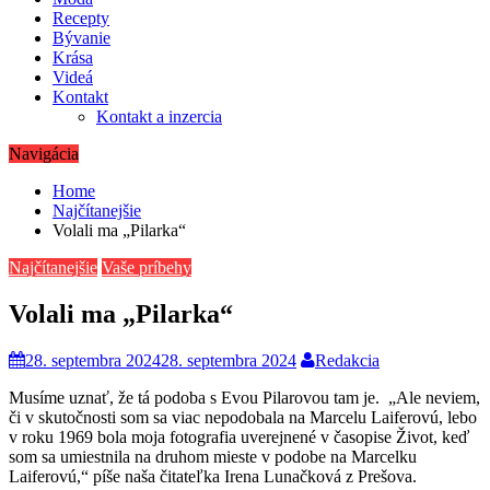
Recepty
Bývanie
Krása
Videá
Kontakt
Kontakt a inzercia
Navigácia
Home
Najčítanejšie
Volali ma „Pilarka“
Najčítanejšie
Vaše príbehy
Volali ma „Pilarka“
28. septembra 2024
28. septembra 2024
Redakcia
Musíme uznať, že tá podoba s Evou Pilarovou tam je. „Ale neviem,
či v skutočnosti som sa viac nepodobala na Marcelu Laiferovú, lebo
v roku 1969 bola moja fotografia uverejnené v časopise Život, keď
som sa umiestnila na druhom mieste v podobe na Marcelku
Laiferovú,“ píše naša čitateľka Irena Lunačková z Prešova.