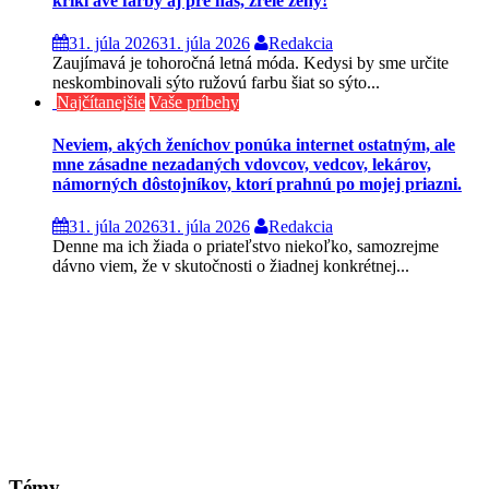
krikľavé farby aj pre nás, zrelé ženy!
31. júla 2026
31. júla 2026
Redakcia
Zaujímavá je tohoročná letná móda. Kedysi by sme určite
neskombinovali sýto ružovú farbu šiat so sýto...
Najčítanejšie
Vaše príbehy
Neviem, akých ženíchov ponúka internet ostatným, ale
mne zásadne nezadaných vdovcov, vedcov, lekárov,
námorných dôstojníkov, ktorí prahnú po mojej priazni.
31. júla 2026
31. júla 2026
Redakcia
Denne ma ich žiada o priateľstvo niekoľko, samozrejme
dávno viem, že v skutočnosti o žiadnej konkrétnej...
Témy