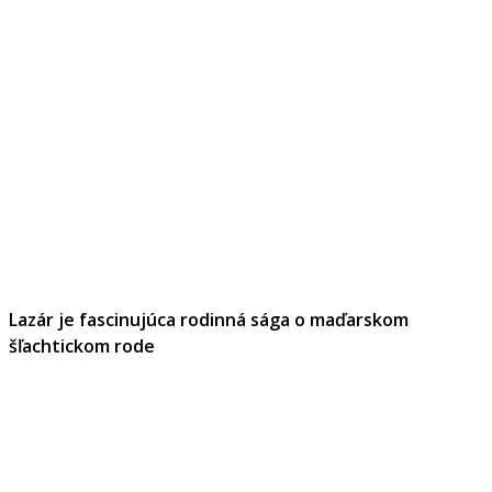
Lazár je fascinujúca rodinná sága o maďarskom
šľachtickom rode