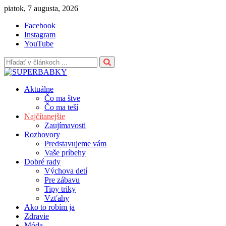
Skip
piatok, 7 augusta, 2026
to
Facebook
content
Instagram
YouTube
Aktuálne
Čo ma štve
Čo ma teší
Najčítanejšie
Zaujímavosti
Rozhovory
Predstavujeme vám
Vaše príbehy
Dobré rady
Výchova detí
Pre zábavu
Tipy triky
Vzťahy
Ako to robím ja
Zdravie
Móda