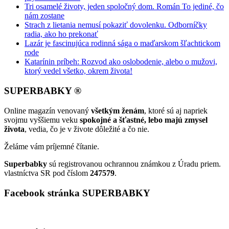
Tri osamelé životy, jeden spoločný dom. Román To jediné, čo
nám zostane
Strach z lietania nemusí pokaziť dovolenku. Odborníčky
radia, ako ho prekonať
Lazár je fascinujúca rodinná sága o maďarskom šľachtickom
rode
Katarínin príbeh: Rozvod ako oslobodenie, alebo o mužovi,
ktorý vedel všetko, okrem života!
SUPERBABKY ®
Online magazín venovaný
všetkým ženám
, ktoré sú aj napriek
svojmu vyššiemu veku
spokojné a šťastné, lebo majú zmysel
života
, vedia, čo je v živote dôležité a čo nie.
Želáme vám príjemné čítanie.
Superbabky
sú registrovanou ochrannou známkou z Úradu priem.
vlastníctva SR pod číslom
247579
.
Facebook stránka SUPERBABKY