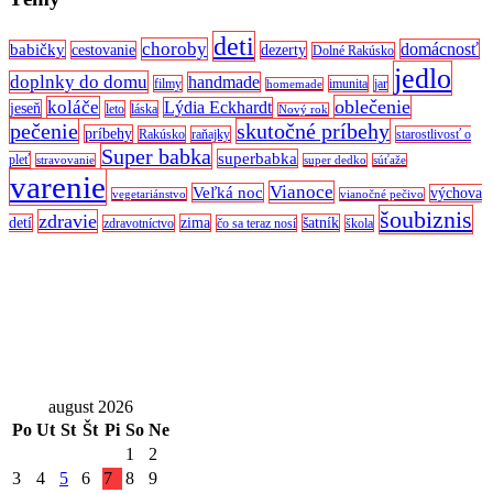
deti
choroby
domácnosť
babičky
cestovanie
dezerty
Dolné Rakúsko
jedlo
doplnky do domu
handmade
filmy
imunita
jar
homemade
oblečenie
koláče
Lýdia Eckhardt
jeseň
leto
láska
Nový rok
pečenie
skutočné príbehy
príbehy
Rakúsko
raňajky
starostlivosť o
Super babka
superbabka
pleť
stravovanie
super dedko
súťaže
varenie
Vianoce
Veľká noc
výchova
vegetariánstvo
vianočné pečivo
šoubiznis
zdravie
detí
zima
šatník
zdravotníctvo
čo sa teraz nosí
škola
august 2026
Po
Ut
St
Št
Pi
So
Ne
1
2
3
4
5
6
7
8
9