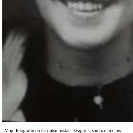
„Moju fotografiu do časopisu poslala švagriná, samozrejme bez