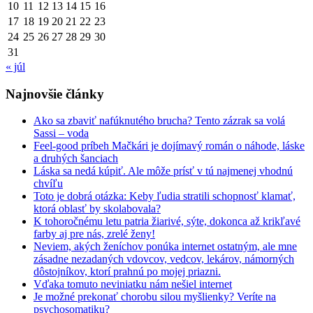
10
11
12
13
14
15
16
17
18
19
20
21
22
23
24
25
26
27
28
29
30
31
« júl
Najnovšie články
Ako sa zbaviť nafúknutého brucha? Tento zázrak sa volá
Sassi – voda
Feel-good príbeh Mačkári je dojímavý román o náhode, láske
a druhých šanciach
Láska sa nedá kúpiť. Ale môže prísť v tú najmenej vhodnú
chvíľu
Toto je dobrá otázka: Keby ľudia stratili schopnosť klamať,
ktorá oblasť by skolabovala?
K tohoročnému letu patria žiarivé, sýte, dokonca až krikľavé
farby aj pre nás, zrelé ženy!
Neviem, akých ženíchov ponúka internet ostatným, ale mne
zásadne nezadaných vdovcov, vedcov, lekárov, námorných
dôstojníkov, ktorí prahnú po mojej priazni.
Vďaka tomuto neviniatku nám nešiel internet
Je možné prekonať chorobu silou myšlienky? Veríte na
psychosomatiku?