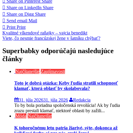
Share on Pinterest
Share
Share on LinkedIn
Share
Share on Digg
Share
Send email
Mail
Print
Print
Navigácia
Kvalitné víkendové raňajky – vajcia benedikt
Viete, čo nesmie francúzskej žene v šatníku chýbať?
v
článku
Superbabky odporúčajú nasledujúce
články
Najčítanejšie
Zaujímavosti
Toto je dobrá otázka: Keby ľudia stratili schopnosť
klamať, ktorá oblasť by skolabovala?
31. júla 2026
31. júla 2026
Redakcia
To by bola poriadna spoločenská revolúcia! Ak by ľudia
zrazu prestali klamať, niektoré oblasti by zažili...
Móda
Najčítanejšie
K tohoročnému letu patria žiarivé, sýte, dokonca až