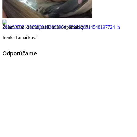
Želám vám krásnu jeseň, milé Superbabky!“
Irenka Lunačková
Odporúčame