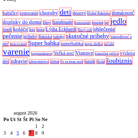
deti
choroby
domácnosť
babičky
cestovanie
dezerty
Dolné Rakúsko
jedlo
doplnky do domu
handmade
filmy
imunita
jar
homemade
oblečenie
koláče
Lýdia Eckhardt
jeseň
leto
láska
Nový rok
pečenie
skutočné príbehy
príbehy
Rakúsko
raňajky
starostlivosť o
Super babka
superbabka
pleť
stravovanie
super dedko
súťaže
varenie
Vianoce
Veľká noc
výchova
vegetariánstvo
vianočné pečivo
šoubiznis
zdravie
detí
zima
šatník
zdravotníctvo
čo sa teraz nosí
škola
august 2026
Po
Ut
St
Št
Pi
So
Ne
1
2
3
4
5
6
7
8
9