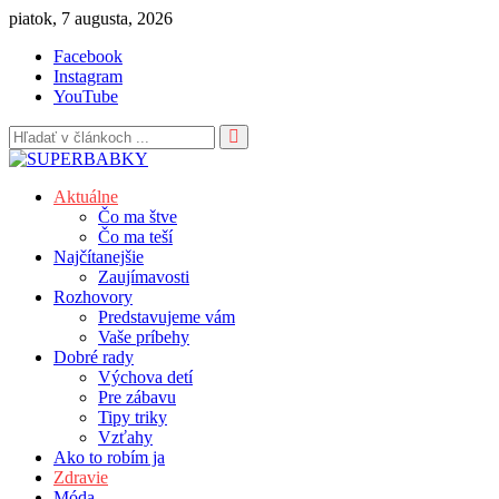
Skip
piatok, 7 augusta, 2026
to
Facebook
content
Instagram
YouTube
Aktuálne
Čo ma štve
Čo ma teší
Najčítanejšie
Zaujímavosti
Rozhovory
Predstavujeme vám
Vaše príbehy
Dobré rady
Výchova detí
Pre zábavu
Tipy triky
Vzťahy
Ako to robím ja
Zdravie
Móda