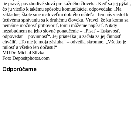
tie pravé, povzbudivé slová pre každého človeka. Keď sa jej pýtali,
čo ju viedlo k takému spôsobu komunikácie, odpovedala: „Na
základnej škole sme mali veľmi dobrého učiteľa. Ten nás viedol k
úctivému správaniu sa k druhému človeku. Vravel, že ku komu sa
nemáme možnosť prihovoriť, tomu môžeme napísať. Nikdy
nezabudnem na jeho slovné ponaučenie – „Písať – láskavosť,
odpovedať – povinnosť“. Jej priateľka ju začala za jej činnosť
chváliť. „To nie je moja zásluha“ – odvetila skromne. „Všetko je
milosť a všetko len dočasu!“
MUDr. Michal Slivka
Foto Depositphotos.com
Odporúčame