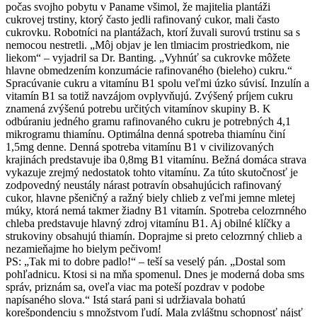
počas svojho pobytu v Paname všimol, že majitelia plantáži
cukrovej trstiny, ktorý často jedli rafinovaný cukor, mali často
cukrovku. Robotníci na plantážach, ktorí žuvali surovú trstinu sa s
nemocou nestretli. „Môj objav je len tlmiacim prostriedkom, nie
liekom“ – vyjadril sa Dr. Banting. „Vyhnúť sa cukrovke môžete
hlavne obmedzením konzumácie rafinovaného (bieleho) cukru.“
Spracúvanie cukru a vitamínu B1 spolu veľmi úzko súvisí. Inzulín a
vitamín B1 sa totiž navzájom ovplyvňujú. Zvýšený príjem cukru
znamená zvýšenú potrebu určitých vitamínov skupiny B. K
odbúraniu jedného gramu rafinovaného cukru je potrebných 4,1
mikrogramu thiamínu. Optimálna denná spotreba thiamínu činí
1,5mg denne. Denná spotreba vitamínu B1 v civilizovaných
krajinách predstavuje iba 0,8mg B1 vitamínu. Bežná domáca strava
vykazuje zrejmý nedostatok tohto vitamínu. Za túto skutočnosť je
zodpovedný neustály nárast potravín obsahujúcich rafinovaný
cukor, hlavne pšeničný a ražný biely chlieb z veľmi jemne mletej
múky, ktorá nemá takmer žiadny B1 vitamín. Spotreba celozrnného
chleba predstavuje hlavný zdroj vitamínu B1. Aj obilné klíčky a
strukoviny obsahujú thiamín. Doprajme si preto celozrnný chlieb a
nezamieňajme ho bielym pečivom!
PS: „Tak mi to dobre padlo!“ – teší sa veselý pán. „Dostal som
pohľadnicu. Ktosi si na mňa spomenul. Dnes je moderná doba sms
správ, priznám sa, oveľa viac ma poteší pozdrav v podobe
napísaného slova.“ Istá stará pani si udržiavala bohatú
korešpondenciu s množstvom ľudí. Mala zvláštnu schopnosť nájsť