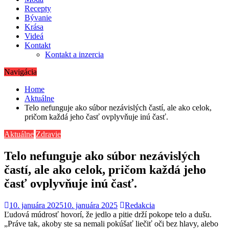
Recepty
Bývanie
Krása
Videá
Kontakt
Kontakt a inzercia
Navigácia
Home
Aktuálne
Telo nefunguje ako súbor nezávislých častí, ale ako celok,
pričom každá jeho časť ovplyvňuje inú časť.
Aktuálne
Zdravie
Telo nefunguje ako súbor nezávislých
častí, ale ako celok, pričom každá jeho
časť ovplyvňuje inú časť.
10. januára 2025
10. januára 2025
Redakcia
Ľudová múdrosť hovorí, že jedlo a pitie drží pokope telo a dušu.
„Práve tak, akoby ste sa nemali pokúšať liečiť oči bez hlavy, alebo