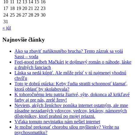
10
11
12
13
14
15
16
17
18
19
20
21
22
23
24
25
26
27
28
29
30
31
« júl
Najnovšie články
Ako sa zbaviť nafúknutého brucha? Tento zázrak sa volá
Sassi – voda
Feel-good príbeh Mačkári je dojímavý román o náhode, láske
a druhých šanciach
Láska sa nedá kúpiť. Ale môže prísť v tú najmenej vhodnú
chvíľu
Toto je dobrá otázka: Keby ľudia stratili schopnosť klamať,
ktorá oblasť by skolabovala?
K tohoročnému letu patria žiarivé, sýte, dokonca až krikľavé
farby aj pre nás, zrelé ženy!
Neviem, akých ženíchov ponúka internet ostatným, ale mne
zásadne nezadaných vdovcov, vedcov, lekárov, námorných
dôstojníkov, ktorí prahnú po mojej priazni.
Vďaka tomuto neviniatku nám nešiel internet
Je možné prekonať chorobu silou myšlienky? Veríte na
psychosomatiku?