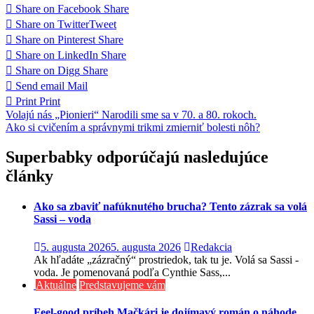
Share on Facebook
Share
Share on Twitter
Tweet
Share on Pinterest
Share
Share on LinkedIn
Share
Share on Digg
Share
Send email
Mail
Print
Print
Navigácia
Volajú nás „Pionieri“ Narodili sme sa v 70. a 80. rokoch.
Ako si cvičením a správnymi trikmi zmierniť bolesti nôh?
v
článku
Superbabky odporúčajú nasledujúce
články
Ako sa zbaviť nafúknutého brucha? Tento zázrak sa volá
Sassi – voda
5. augusta 2026
5. augusta 2026
Redakcia
Ak hľadáte „zázračný“ prostriedok, tak tu je. Volá sa Sassi -
voda. Je pomenovaná podľa Cynthie Sass,...
Aktuálne
Predstavujeme vám
Feel-good príbeh Mačkári je dojímavý román o náhode,