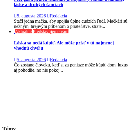
láske a druhých šanciach
5. augusta 2026
Redakcia
Stačí jedna mačka, aby spojila úplne cudzích ľudí. Mačkári sú
nežným, hrejivým príbehom o priateľstve, strate...
Aktuálne
Predstavujeme vám
Láska sa nedá kúpiť. Ale môže prísť v tú najmenej
vhodnú chvíľu
5. augusta 2026
Redakcia
Čo zostane človeku, keď si za peniaze môže kúpiť dom, luxus
aj pohodlie, no nie pokoj...
Témy