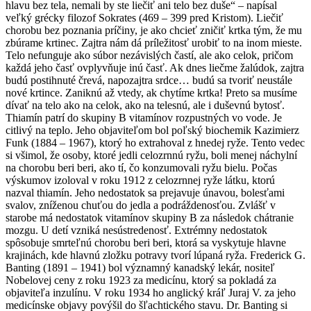
hlavu bez tela, nemali by ste liečiť ani telo bez duše“ – napísal
veľký grécky filozof Sokrates (469 – 399 pred Kristom). Liečiť
chorobu bez poznania príčiny, je ako chcieť zničiť krtka tým, že mu
zbúrame krtinec. Zajtra nám dá príležitosť urobiť to na inom mieste.
Telo nefunguje ako súbor nezávislých častí, ale ako celok, pričom
každá jeho časť ovplyvňuje inú časť. Ak dnes liečme žalúdok, zajtra
budú postihnuté črevá, napozajtra srdce… budú sa tvoriť neustále
nové krtince. Zaniknú až vtedy, ak chytíme krtka! Preto sa musíme
dívať na telo ako na celok, ako na telesnú, ale i duševnú bytosť.
Thiamín patrí do skupiny B vitamínov rozpustných vo vode. Je
citlivý na teplo. Jeho objaviteľom bol poľský biochemik Kazimierz
Funk (1884 – 1967), ktorý ho extrahoval z hnedej ryže. Tento vedec
si všimol, že osoby, ktoré jedli celozrnnú ryžu, boli menej náchylní
na chorobu beri beri, ako tí, čo konzumovali ryžu bielu. Počas
výskumov izoloval v roku 1912 z celozrnnej ryže látku, ktorú
nazval thiamín. Jeho nedostatok sa prejavuje únavou, bolesťami
svalov, zníženou chuťou do jedla a podráždenosťou. Zvlášť v
starobe má nedostatok vitamínov skupiny B za následok chátranie
mozgu. U detí vzniká nesústredenosť. Extrémny nedostatok
spôsobuje smrteľnú chorobu beri beri, ktorá sa vyskytuje hlavne
krajinách, kde hlavnú zložku potravy tvorí lúpaná ryža. Frederick G.
Banting (1891 – 1941) bol významný kanadský lekár, nositeľ
Nobelovej ceny z roku 1923 za medicínu, ktorý sa pokladá za
objaviteľa inzulínu. V roku 1934 ho anglický kráľ Juraj V. za jeho
medicínske objavy povýšil do šľachtického stavu. Dr. Banting si