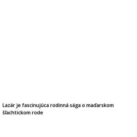
Lazár je fascinujúca rodinná sága o maďarskom
šľachtickom rode