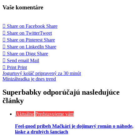
Vaše komentáre
Share on Facebook
Share
Share on Twitter
Tweet
Share on Pinterest
Share
Share on LinkedIn
Share
Share on Digg
Share
Send email
Mail
Print
Print
Navigácia
Jogurtový koláč pripravený za 30 minút
Minizáhradka je dnes trend
v
článku
Superbabky odporúčajú nasledujúce
články
Aktuálne
Predstavujeme vám
Feel-good príbeh Mačkári je dojímavý román o náhode,
láske a druhých šanciach