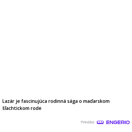
Lazár je fascinujúca rodinná sága o maďarskom
šľachtickom rode