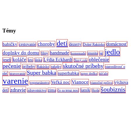
Témy
deti
choroby
domácnosť
babičky
cestovanie
dezerty
Dolné Rakúsko
jedlo
doplnky do domu
handmade
filmy
imunita
jar
homemade
oblečenie
koláče
Lýdia Eckhardt
jeseň
leto
láska
Nový rok
pečenie
skutočné príbehy
príbehy
Rakúsko
raňajky
starostlivosť o
Super babka
superbabka
pleť
stravovanie
super dedko
súťaže
varenie
Vianoce
Veľká noc
výchova
vegetariánstvo
vianočné pečivo
šoubiznis
zdravie
detí
zima
šatník
zdravotníctvo
čo sa teraz nosí
škola