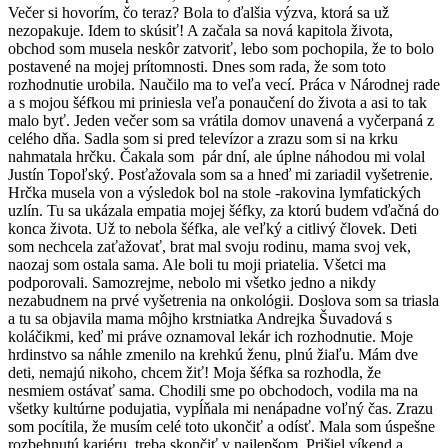
Večer si hovorím, čo teraz? Bola to ďalšia výzva, ktorá sa už
nezopakuje. Idem to skúsiť! A začala sa nová kapitola života,
obchod som musela neskôr zatvoriť, lebo som pochopila, že to bolo
postavené na mojej prítomnosti. Dnes som rada, že som toto
rozhodnutie urobila. Naučilo ma to veľa vecí. Práca v Národnej rade
a s mojou šéfkou mi priniesla veľa ponaučení do života a asi to tak
malo byť. Jeden večer som sa vrátila domov unavená a vyčerpaná z
celého dňa. Sadla som si pred televízor a zrazu som si na krku
nahmatala hrčku. Čakala som pár dní, ale úplne náhodou mi volal
Justín Topoľský. Posťažovala som sa a hneď mi zariadil vyšetrenie.
Hrčka musela von a výsledok bol na stole -rakovina lymfatických
uzlín. Tu sa ukázala empatia mojej šéfky, za ktorú budem vďačná do
konca života. Už to nebola šéfka, ale veľký a citlivý človek. Deti
som nechcela zaťažovať, brat mal svoju rodinu, mama svoj vek,
naozaj som ostala sama. Ale boli tu moji priatelia. Všetci ma
podporovali. Samozrejme, nebolo mi všetko jedno a nikdy
nezabudnem na prvé vyšetrenia na onkológii. Doslova som sa triasla
a tu sa objavila mama môjho krstniatka Andrejka Šuvadová s
koláčikmi, keď mi práve oznamoval lekár ich rozhodnutie. Moje
hrdinstvo sa náhle zmenilo na krehkú ženu, plnú žiaľu. Mám dve
deti, nemajú nikoho, chcem žiť! Moja šéfka sa rozhodla, že
nesmiem ostávať sama. Chodili sme po obchodoch, vodila ma na
všetky kultúrne podujatia, vypĺňala mi nenápadne voľný čas. Zrazu
som pocítila, že musím celé toto ukončiť a odísť. Mala som úspešne
rozbehnutú kariéru, treba skončiť v najlepšom. Prišiel víkend a