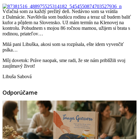
Vďačná som za každý prežitý deň. Nedávno som sa vrátila
z Dalmácie. Navštívila som budúcu rodinu a teraz už budem baliť
kufor a pôjdem na Slovensko. Už mám termín na Klenovej na
kontrolu. Pobudnem s mojou 86 ročnou mamou, užijem si brata s
rodinou, priateľov…
Milá pani Libuška, akosi som sa rozpísala, ešte idem vyvenčiť
psíka…
Môj dovetok: Práve naopak, sme radi, že ste nám priblížili svoj
zaujímavý život!
Libuša Sabová
Odporúčame