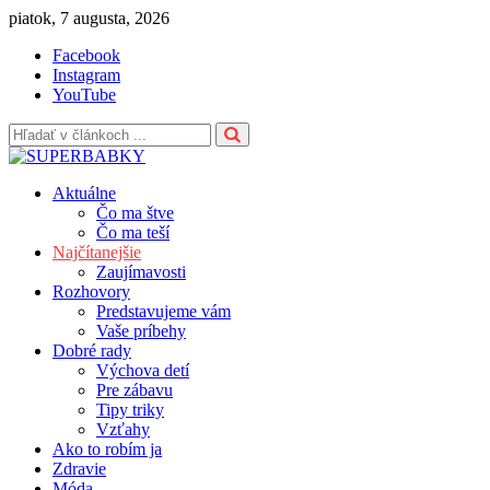
Skip
piatok, 7 augusta, 2026
to
Facebook
content
Instagram
YouTube
Aktuálne
Čo ma štve
Čo ma teší
Najčítanejšie
Zaujímavosti
Rozhovory
Predstavujeme vám
Vaše príbehy
Dobré rady
Výchova detí
Pre zábavu
Tipy triky
Vzťahy
Ako to robím ja
Zdravie
Móda