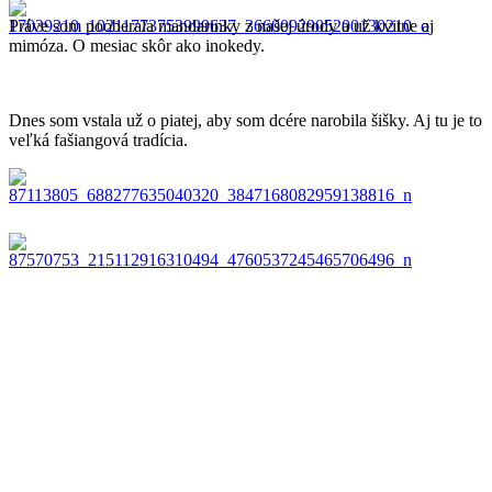
Práve som pooberala mandarinky z našej úrody a už kvitne aj
mimóza. O mesiac skôr ako inokedy.
Dnes som vstala už o piatej, aby som dcére narobila šišky. Aj tu je to
veľká fašiangová tradícia.