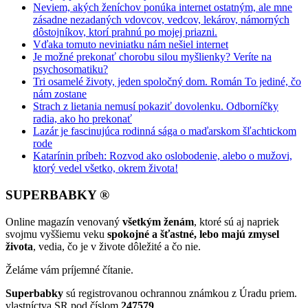
Neviem, akých ženíchov ponúka internet ostatným, ale mne
zásadne nezadaných vdovcov, vedcov, lekárov, námorných
dôstojníkov, ktorí prahnú po mojej priazni.
Vďaka tomuto neviniatku nám nešiel internet
Je možné prekonať chorobu silou myšlienky? Veríte na
psychosomatiku?
Tri osamelé životy, jeden spoločný dom. Román To jediné, čo
nám zostane
Strach z lietania nemusí pokaziť dovolenku. Odborníčky
radia, ako ho prekonať
Lazár je fascinujúca rodinná sága o maďarskom šľachtickom
rode
Katarínin príbeh: Rozvod ako oslobodenie, alebo o mužovi,
ktorý vedel všetko, okrem života!
SUPERBABKY ®
Online magazín venovaný
všetkým ženám
, ktoré sú aj napriek
svojmu vyššiemu veku
spokojné a šťastné, lebo majú zmysel
života
, vedia, čo je v živote dôležité a čo nie.
Želáme vám príjemné čítanie.
Superbabky
sú registrovanou ochrannou známkou z Úradu priem.
vlastníctva SR pod číslom
247579
.