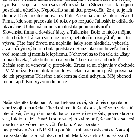
syn. Bola vojna a ja som sa s deťmi vrátila na Slovensko a k môjmu
povolaniu učiteľky. Nepodarilo sa mi deti presvedčiť, že aj tu je ich
domov. Dcéra už doštudovala v Pule. Ale mňa tam už nikto nečakal.
Firma, kde som pracovala 10 rokov po rozpade Juhoslávie odišla do
likvidácie. Úplne náhodou som dostala ponuku otvoriť na
Slovensku firmu a dovážať látky z Talianska. Bolo to niečo môjmu
srdcu blízke. Látkam som rozumela, nebolo čo rozmýšľať, bola to
výzva. Táto časť života ma naplnila, látky som hladkala, vyberala
a za každým výberom bola predstava. Spoznala som tu veľa ľudí,
veď som ich aj menila k lepšiemu. Nehovorí sa to iba tak, že „šaty
robia človeka,“ ale bolo treba aj vedieť kde a ako sa obliekať.
Začala som sa venovať aj protokolu. Zrazu sa mi objavila v obchode
TV Markíza. Robili dokrútku do vysielania a potom prišli pozvania
do ich programu Teleráno a tak som sa akosi uchytila. Môj obchod
mi bol aj ďalšou výzvou do práce.
Naša klientka bola pani Anna Belousovová, ktorá nás objavila po
smrti svojho manžela. Chcela si meniť šatník a ja, keď som videla tú
bledú tvár, čierny rám na okuliaroch a ešte čierne šaty, povedala som
si: „Tak toto nie!“ Snažila som sa jej to vyhovoriť, že smútok sa nosí
v srdci a už vôbec nie k vôli ľudom. Zrazu sa stala
podpredsedníčkou NR SR a ponúkla mi prácu asistentky. Naozaj
ma zaskočila. Ja a politika, obchod, Markíza, deti v Chorvátsku?!