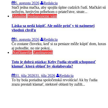
5. augusta 2026
Redakcia
Stačí jedna mačka, aby spojila úplne cudzích ľudí. Mačkári sú
nežným, hrejivým príbehom o priateľstve, strate...
Aktuálne
Predstavujeme vám
Láska sa nedá kúpiť. Ale môže prísť v tú najmenej
vhodnú chvíľu
5. augusta 2026
Redakcia
Čo zostane človeku, keď si za peniaze môže kúpiť dom, luxus
aj pohodlie, no nie pokoj...
Najčítanejšie
Zaujímavosti
Toto je dobrá otázka: Keby ľudia stratili schopnosť
klamať, ktorá oblasť by skolabovala?
31. júla 2026
31. júla 2026
Redakcia
To by bola poriadna spoločenská revolúcia! Ak by ľudia
zrazu prestali klamať, niektoré oblasti by zažili...