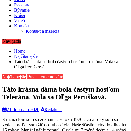
Recepty
Bývanie
Krása
Videá
Kontakt
Kontakt a inzercia
Navigácia
Home
Najčítanejšie
Táto krásna dáma bola častým hosťom Telerána. Volá sa
Oľga Perušková.
Najčítanejšie
Predstavujeme vám
Táto krásna dáma bola častým hosťom
Telerána. Volá sa Oľga Perušková.
21. februára 2020
Redakcia
S manželom som sa zoznámila v roku 1976 a za 2 roky som sa
vydala, odišla som žiť do Juhoslávie. Naše šťastie netrvalo dlho, len
15 rokov. Manžel náhle zomrel. Ostala mi 7 ročná dcéra a 14 ročný