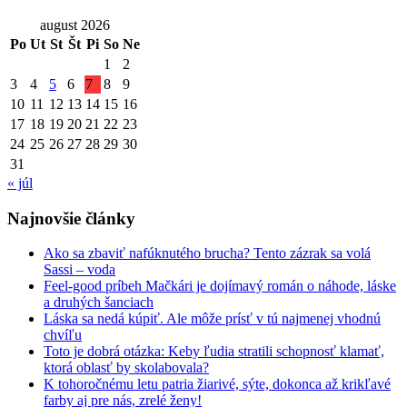
august 2026
Po
Ut
St
Št
Pi
So
Ne
1
2
3
4
5
6
7
8
9
10
11
12
13
14
15
16
17
18
19
20
21
22
23
24
25
26
27
28
29
30
31
« júl
Najnovšie články
Ako sa zbaviť nafúknutého brucha? Tento zázrak sa volá
Sassi – voda
Feel-good príbeh Mačkári je dojímavý román o náhode, láske
a druhých šanciach
Láska sa nedá kúpiť. Ale môže prísť v tú najmenej vhodnú
chvíľu
Toto je dobrá otázka: Keby ľudia stratili schopnosť klamať,
ktorá oblasť by skolabovala?
K tohoročnému letu patria žiarivé, sýte, dokonca až krikľavé
farby aj pre nás, zrelé ženy!