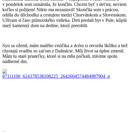
v pondelok som oznámila, že končím. Chcem byť s deťmi, neviem
koľko si požijem! Nikto ma nezastavil! Skončila som s prácou,
odišla do dôchodku a cestujem medzi Chorvátskom a Slovenskom.
Užívam si čaro prímorského vidieka. Deti predali byt v Pule, kúpili
starý kamenný dom na dedine, ktorý prerobili.
Syn sa oženil, mám malého vnúčika a dcéra si otvorila škôlku a tiež
chystajú svadbu so zaťom z Dalmácie. Môj život sa úplne zmenil.
Mám tu staré priateľky, ktoré si na mňa počkali, trávime spolu
nádherné dni.