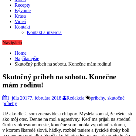
Recepty
Bývanie
Krása
Videá
Kontakt
Kontakt a inzercia
Navigácia
Home
Najčítanejšie
Skutočný príbeh na sobotu. Konečne mám rodinu!
Skutočný príbeh na sobotu. Konečne
mám rodinu!
1. júla 2017
7. februára 2018
Redakcia
príbehy
,
skutočné
príbehy
Už ako dieťa som znenávidela chlapov. Myslela som si, že všetci sú
ako môj otec. Denne na mol a agresívny. Keď ma prijali na strednú
školu v okresnom meste, konečne som mohla vypadnúť z domu,
v ktorom škaredé slová, hádky, rozbité taniere a fyzické útoky boli
na dennom poriadku. Spočiatku bil otec len mamu, ale odvtedy, čo