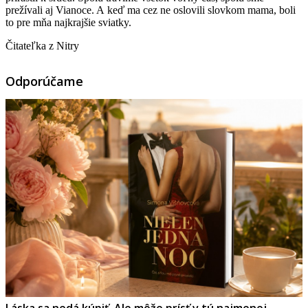
prežívali aj Vianoce. A keď ma cez ne oslovili slovkom mama, boli
to pre mňa najkrajšie sviatky.
Čitateľka z Nitry
Odporúčame
Láska sa nedá kúpiť. Ale môže prísť v tú najmenej