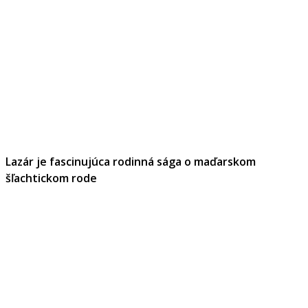
Lazár je fascinujúca rodinná sága o maďarskom
šľachtickom rode