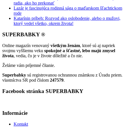
radia, ako ho prekonať
Lazár je fascinujúca rodinná sága o maďarskom šľachtickom
rode
Katarínin príbeh: Rozvod ako oslobodenie, alebo o mužovi,
ktorý vedel všetko, okrem života!
SUPERBABKY ®
Online magazín venovaný
všetkým ženám
, ktoré sú aj napriek
svojmu vyššiemu veku
spokojné a šťastné, lebo majú zmysel
života
, vedia, čo je v živote dôležité a čo nie.
Želáme vám príjemné čítanie.
Superbabky
sú registrovanou ochrannou známkou z Úradu priem.
vlastníctva SR pod číslom
247579
.
Facebook stránka SUPERBABKY
Informácie
Kontakt