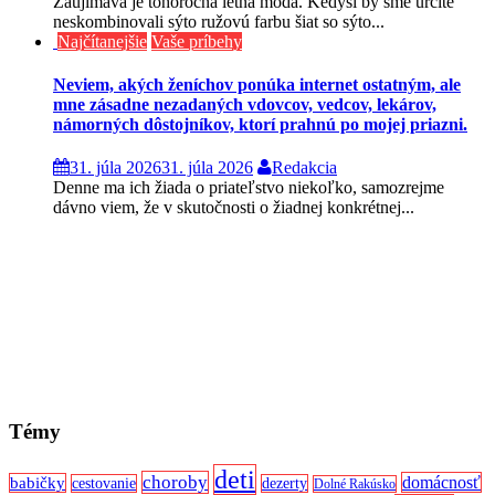
Zaujímavá je tohoročná letná móda. Kedysi by sme určite
neskombinovali sýto ružovú farbu šiat so sýto...
Najčítanejšie
Vaše príbehy
Neviem, akých ženíchov ponúka internet ostatným, ale
mne zásadne nezadaných vdovcov, vedcov, lekárov,
námorných dôstojníkov, ktorí prahnú po mojej priazni.
31. júla 2026
31. júla 2026
Redakcia
Denne ma ich žiada o priateľstvo niekoľko, samozrejme
dávno viem, že v skutočnosti o žiadnej konkrétnej...
Témy
deti
choroby
domácnosť
babičky
cestovanie
dezerty
Dolné Rakúsko