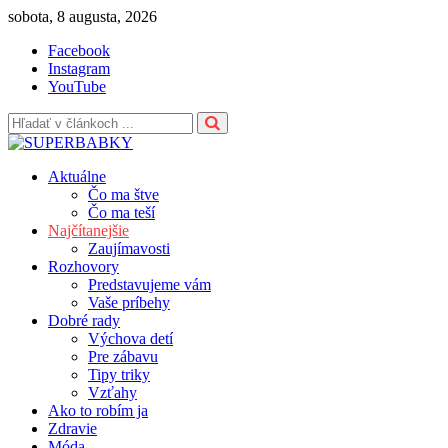
Skip
sobota, 8 augusta, 2026
to
Facebook
content
Instagram
YouTube
Aktuálne
Čo ma štve
Čo ma teší
Najčítanejšie
Zaujímavosti
Rozhovory
Predstavujeme vám
Vaše príbehy
Dobré rady
Výchova detí
Pre zábavu
Tipy triky
Vzťahy
Ako to robím ja
Zdravie
Móda