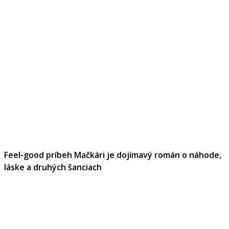
Feel-good príbeh Mačkári je dojímavý román o náhode,
láske a druhých šanciach