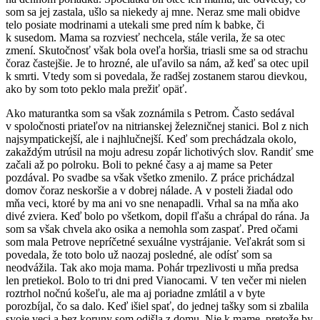
som sa jej zastala, ušlo sa niekedy aj mne. Neraz sme mali obidve
telo posiate modrinami a utekali sme pred ním k babke, či
k susedom. Mama sa rozviesť nechcela, stále verila, že sa otec
zmení. Skutočnosť však bola oveľa horšia, triasli sme sa od strachu
čoraz častejšie. Je to hrozné, ale uľavilo sa nám, až keď sa otec upil
k smrti. Vtedy som si povedala, že radšej zostanem starou dievkou,
ako by som toto peklo mala prežiť opäť.
Ako maturantka som sa však zoznámila s Petrom. Často sedával
v spoločnosti priateľov na nitrianskej železničnej stanici. Bol z nich
najsympatickejší, ale i najhlučnejší. Keď som prechádzala okolo,
zakaždým utrúsil na moju adresu zopár lichotivých slov. Randiť sme
začali až po polroku. Boli to pekné časy a aj mame sa Peter
pozdával. Po svadbe sa však všetko zmenilo. Z práce prichádzal
domov čoraz neskoršie a v dobrej nálade. A v posteli žiadal odo
mňa veci, ktoré by ma ani vo sne nenapadli. Vrhal sa na mňa ako
divé zviera. Keď bolo po všetkom, dopil fľašu a chrápal do rána. Ja
som sa však chvela ako osika a nemohla som zaspať. Pred očami
som mala Petrove nepríčetné sexuálne vystrájanie. Veľakrát som si
povedala, že toto bolo už naozaj posledné, ale odísť som sa
neodvážila. Tak ako moja mama. Pohár trpezlivosti u mňa predsa
len pretiekol. Bolo to tri dni pred Vianocami. V ten večer mi nielen
roztrhol nočnú košeľu, ale ma aj poriadne zmlátil a v byte
porozbíjal, čo sa dalo. Keď išiel spať, do jednej tašky som si zbalila
svoje veci a bez koruny som odišla z domu. Nie k mame, pretože by