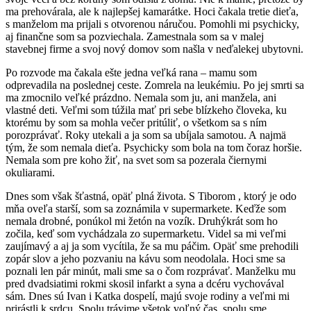
ma prehovárala, ale k najlepšej kamarátke. Hoci čakala tretie dieťa,
s manželom ma prijali s otvorenou náručou. Pomohli mi psychicky,
aj finančne som sa pozviechala. Zamestnala som sa v malej
stavebnej firme a svoj nový domov som našla v neďalekej ubytovni.
Po rozvode ma čakala ešte jedna veľká rana – mamu som
odprevadila na poslednej ceste. Zomrela na leukémiu. Po jej smrti sa
ma zmocnilo veľké prázdno. Nemala som ju, ani manžela, ani
vlastné deti. Veľmi som túžila mať pri sebe blízkeho človeka, ku
ktorému by som sa mohla večer pritúliť, o všetkom sa s ním
porozprávať. Roky utekali a ja som sa ubíjala samotou. A najmä
tým, že som nemala dieťa. Psychicky som bola na tom čoraz horšie.
Nemala som pre koho žiť, na svet som sa pozerala čiernymi
okuliarami.
Dnes som však šťastná, opäť plná života. S Tiborom , ktorý je odo
mňa oveľa starší, som sa zoznámila v supermarkete. Keďže som
nemala drobné, ponúkol mi žetón na vozík. Druhýkrát som ho
zočila, keď som vychádzala zo supermarketu. Videl sa mi veľmi
zaujímavý a aj ja som vycítila, že sa mu páčim. Opäť sme prehodili
zopár slov a jeho pozvaniu na kávu som neodolala. Hoci sme sa
poznali len pár minút, mali sme sa o čom rozprávať. Manželku mu
pred dvadsiatimi rokmi skosil infarkt a syna a dcéru vychovával
sám. Dnes sú Ivan i Katka dospelí, majú svoje rodiny a veľmi mi
prirástli k srdcu. Spolu trávime všetok voľný čas, spolu sme