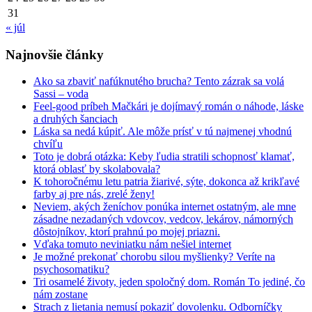
31
« júl
Najnovšie články
Ako sa zbaviť nafúknutého brucha? Tento zázrak sa volá
Sassi – voda
Feel-good príbeh Mačkári je dojímavý román o náhode, láske
a druhých šanciach
Láska sa nedá kúpiť. Ale môže prísť v tú najmenej vhodnú
chvíľu
Toto je dobrá otázka: Keby ľudia stratili schopnosť klamať,
ktorá oblasť by skolabovala?
K tohoročnému letu patria žiarivé, sýte, dokonca až krikľavé
farby aj pre nás, zrelé ženy!
Neviem, akých ženíchov ponúka internet ostatným, ale mne
zásadne nezadaných vdovcov, vedcov, lekárov, námorných
dôstojníkov, ktorí prahnú po mojej priazni.
Vďaka tomuto neviniatku nám nešiel internet
Je možné prekonať chorobu silou myšlienky? Veríte na
psychosomatiku?
Tri osamelé životy, jeden spoločný dom. Román To jediné, čo
nám zostane
Strach z lietania nemusí pokaziť dovolenku. Odborníčky