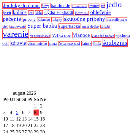
jedlo
doplnky do domu
handmade
filmy
imunita
jar
homemade
oblečenie
koláče
Lýdia Eckhardt
jeseň
leto
láska
Nový rok
pečenie
skutočné príbehy
príbehy
Rakúsko
raňajky
starostlivosť o
Super babka
superbabka
pleť
stravovanie
super dedko
súťaže
varenie
Vianoce
Veľká noc
výchova
vegetariánstvo
vianočné pečivo
šoubiznis
zdravie
detí
zima
šatník
zdravotníctvo
čo sa teraz nosí
škola
august 2026
Po
Ut
St
Št
Pi
So
Ne
1
2
3
4
5
6
7
8
9
10
11
12
13
14
15
16
17
18
19
20
21
22
23
24
25
26
27
28
29
30