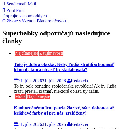
Send email
Mail
Print
Print
Navigácia
Doprajte vlasom oddych
O živote s Yvettou Blanarovičovou
v
článku
Superbabky odporúčajú nasledujúce
články
Najčítanejšie
Zaujímavosti
Toto je dobrá otázka: Keby ľudia stratili schopnosť
klamať, ktorá oblasť by skolabovala?
31. júla 2026
31. júla 2026
Redakcia
To by bola poriadna spoločenská revolúcia! Ak by ľudia
zrazu prestali klamať, niektoré oblasti by zažili...
Móda
Najčítanejšie
K tohoročnému letu patria žiarivé, sýte, dokonca až
krikľavé farby aj pre nás, zrelé ženy!
31. júla 2026
31. júla 2026
Redakcia