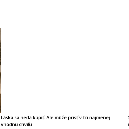
Láska sa nedá kúpiť. Ale môže prísť v tú najmenej
vhodnú chvíľu