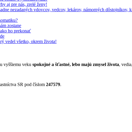
by aj pre nás, zrelé ženy!
adne nezadaných vdovcov, vedcov, lekárov, námorných dôstojníkov, kto
somatiku?
nám zostane
, ako ho prekonať
ode
rý vedel všetko, okrem života!
jmu vyššiemu veku
spokojné a šťastné, lebo majú zmysel života
, vedia
astníctva SR pod číslom
247579
.