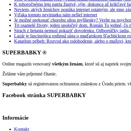
K tohoročnému letu patria žiarivé, sýte, dokonca až krikľavé far
Neviem, akých ženíchov ponúka internet ostatným, ale mne zás
Vďaka tomuto neviniatku nám nešiel internet
Je možné prekonať chorobu silou myšlienky? Veríte na psycho
Tri osamelé životy, jeden spoločný dom. Román To jediné, čo 
Strach z lietania nemusí pokaziť dovolenku. Odborníčky radia
Lazár je fascinujúca rodinná sága o maďarskom šľachtickom r
Katarínin príbeh: Rozvod ako oslobodenie, alebo o mužovi, kto
SUPERBABKY ®
Online magazín venovaný
všetkým ženám
, ktoré sú aj napriek svo
Želáme vám príjemné čítanie.
Superbabky
sú registrovanou ochrannou známkou z Úradu priem. vl
Facebook stránka SUPERBABKY
Informácie
Kontakt