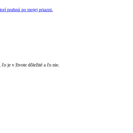
rí prahnú po mojej priazni.
, čo je v živote dôležité a čo nie.