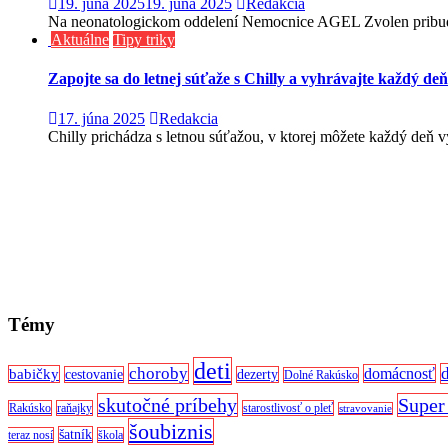
19. júna 2025
19. júna 2025
Redakcia
Na neonatologickom oddelení Nemocnice AGEL Zvolen pribudla
Aktuálne
Tipy triky
Zapojte sa do letnej súťaže s Chilly a vyhrávajte každý deň
17. júna 2025
Redakcia
Chilly prichádza s letnou súťažou, v ktorej môžete každý deň v
Témy
deti
choroby
domácnosť
babičky
cestovanie
dezerty
Dolné Rakúsko
skutočné príbehy
Super
Rakúsko
raňajky
starostlivosť o pleť
stravovanie
šoubiznis
šatník
teraz nosí
škola