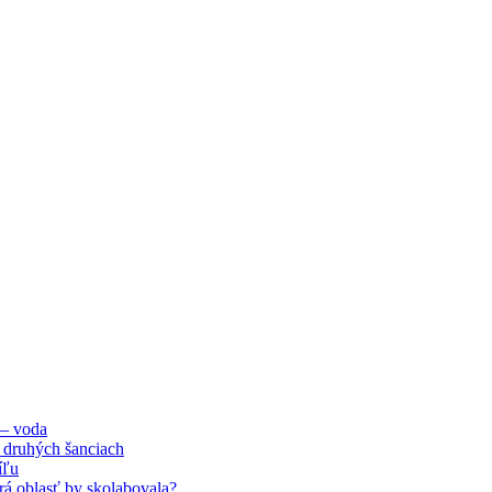
 – voda
 druhých šanciach
íľu
orá oblasť by skolabovala?