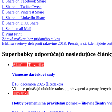
Share on Facebook
Share
Share on Twitter
Tweet
Share on Pinterest
Share
Share on LinkedIn
Share
Share on Digg
Share
Send email
Mail
Print
Print
Navigácia
Zdravá maškrta bez pridaného cukru
Blíži sa svetový deň proti rakovine 2018. Prečítajte si, kde nájdete o
v
článku
Superbabky odporúčajú nasledujúce článk
Aktuálne
Tipy triky
Vianočné darčekové sady
10. decembra 2025
Redakcia
Vianoce prinášajú obdobie radosti, prekvapení a premyslených d
Tipy triky
Hobby premenili na pravidelnú pomoc – šikovné žienky v