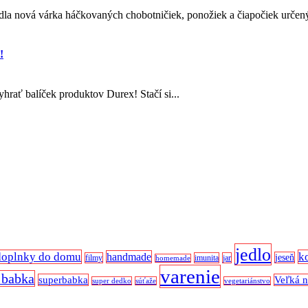
 nová várka háčkovaných chobotničiek, ponožiek a čiapočiek určený
!
yhrať balíček produktov Durex! Stačí si...
jedlo
doplnky do domu
k
handmade
jeseň
filmy
imunita
jar
homemade
varenie
 babka
superbabka
Veľká 
super dedko
súťaže
vegetariánstvo