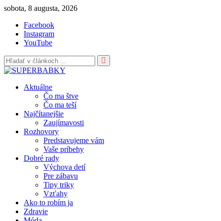
Skip
sobota, 8 augusta, 2026
to
Facebook
content
Instagram
YouTube
Aktuálne
Čo ma štve
Čo ma teší
Najčítanejšie
Zaujímavosti
Rozhovory
Predstavujeme vám
Vaše príbehy
Dobré rady
Výchova detí
Pre zábavu
Tipy triky
Vzťahy
Ako to robím ja
Zdravie
Móda