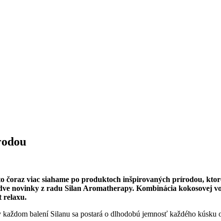
rodou
eto čoraz viac siahame po produktoch inšpirovaných prírodou, kto
h dve novinky z radu Silan Aromatherapy. Kombinácia kokosovej v
 relaxu.
á v každom balení Silanu sa postará o dlhodobú jemnosť každého kúsku 