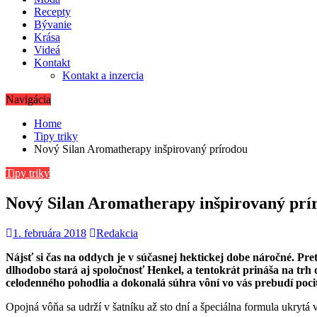
Recepty
Bývanie
Krása
Videá
Kontakt
Kontakt a inzercia
Navigácia
Home
Tipy triky
Nový Silan Aromatherapy inšpirovaný prírodou
Tipy triky
Nový Silan Aromatherapy inšpirovaný prí
1. februára 2018
Redakcia
Nájsť si čas na oddych je v súčasnej hektickej dobe náročné. Pr
dlhodobo stará aj spoločnosť Henkel, a tentokrát prináša na tr
celodenného pohodlia a dokonalá súhra vôní vo vás prebudí pocit
Opojná vôňa sa udrží v šatníku až sto dní a špeciálna formula ukryt