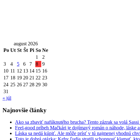
august 2026
Po
Ut
St
Št
Pi
So
Ne
1
2
3
4
5
6
7
8
9
10
11
12
13
14
15
16
17
18
19
20
21
22
23
24
25
26
27
28
29
30
31
« júl
Najnovšie články
Ako sa zbaviť nafúknutého brucha? Tento zázrak sa volá Sassi
Feel-good príbeh Mačkári je dojímavý román o náhode, láske a
Láska sa nedá kúpiť. Ale môže prísť v tú najmenej vhodnú chv
Toto je dobrá otázka: Keby ľudia stratili schopnosť klamať, kt