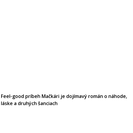
Feel-good príbeh Mačkári je dojímavý román o náhode,
láske a druhých šanciach