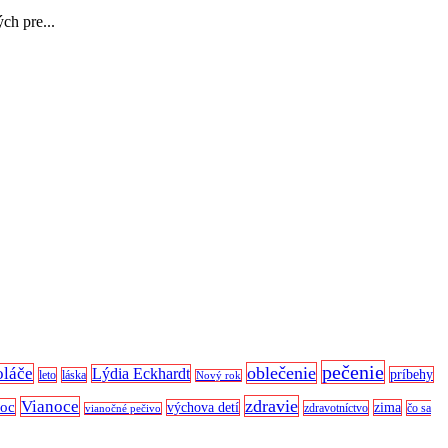
ch pre...
pečenie
oblečenie
oláče
Lýdia Eckhardt
príbehy
leto
láska
Nový rok
zdravie
Vianoce
noc
výchova detí
zima
zdravotníctvo
čo sa
vianočné pečivo