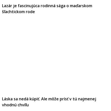
Lazár je fascinujúca rodinná sága o maďarskom
šľachtickom rode
Láska sa nedá kúpiť. Ale môže prísť v tú najmenej
vhodnú chvíľu