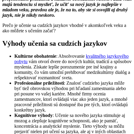
majú tendenciu si myslieť, že učiť sa nový jazyk je najlepšie v
mladom veku, pravdou ale je, že na to, aby ste si osvojili aj druhý
jazyk, nie je nikdy neskoro.
Prečo je učenie sa cudzích jazykov vhodné v akomkoľvek veku a
ako môžete s učením začať?
Výhody učenia sa cudzích jazykov
Kultúrne obohatenie
: Absolvovanie
kvalitného jazykového
pobytu
vám otvorí dvere do nových kultúr, tradícií a spôsobov
myslenia. Získate lepšie porozumenie pre iné krajiny a
komunity, čo vám umožní prehlbovať medzikultúrny dialóg a
rešpektovať rozmanitosť sveta.
Profesionálne príležitosti
: Znalosť cudzieho jazyka môže
byť tiež obrovskou výhodou pri hľadaní zamestnania alebo
pri posune vo vašej kariére. Mnohé firmy ocenia
zamestnancov, ktorí ovládajú viac ako jeden jazyk, a mnohé
pracovné príležitosti sú dostupné iba pre tých, ktorí ovládajú
konkrétny jazyk.
Kognitívne výhody
: Učenie sa nového jazyka stimuluje aj
mozog a zlepšuje kognitívne schopnosti, ako je pamäť,
koncentrácia a analytické myslenie. Tieto výhody sa môžu
prejaviť nielen pri učení sa jazyka, ale aj v iných oblastiach