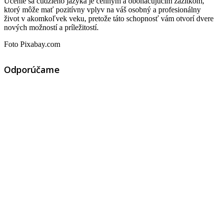
Učenie sa cudzieho jazyka je cenným a obohacujúcim zážitkom,
ktorý môže mať pozitívny vplyv na váš osobný a profesionálny
život v akomkoľvek veku, pretože táto schopnosť vám otvorí dvere
nových možností a príležitostí.
Foto Pixabay.com
Odporúčame