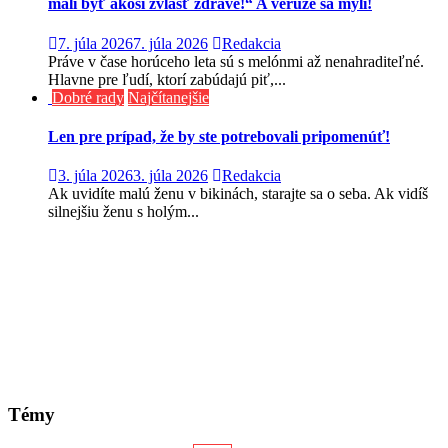
mali byť akosi zvlášť zdravé!“ A veruže sa mýli!
7. júla 2026
7. júla 2026
Redakcia
Práve v čase horúceho leta sú s melónmi až nenahraditeľné.
Hlavne pre ľudí, ktorí zabúdajú piť,...
Dobré rady
Najčítanejšie
Len pre prípad, že by ste potrebovali pripomenúť!
3. júla 2026
3. júla 2026
Redakcia
Ak uvidíte malú ženu v bikinách, starajte sa o seba. Ak vidíš
silnejšiu ženu s holým...
Témy