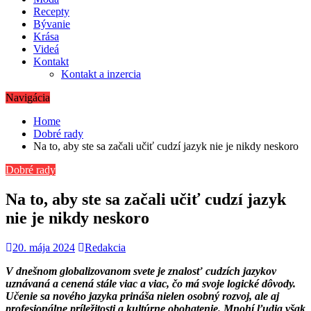
Recepty
Bývanie
Krása
Videá
Kontakt
Kontakt a inzercia
Navigácia
Home
Dobré rady
Na to, aby ste sa začali učiť cudzí jazyk nie je nikdy neskoro
Dobré rady
Na to, aby ste sa začali učiť cudzí jazyk
nie je nikdy neskoro
20. mája 2024
Redakcia
V dnešnom globalizovanom svete je znalosť cudzích jazykov
uznávaná a cenená stále viac a viac, čo má svoje logické dôvody.
Učenie sa nového jazyka prináša nielen osobný rozvoj, ale aj
profesionálne príležitosti a kultúrne obohatenie. Mnohí ľudia však