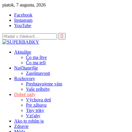
Skip
piatok, 7 augusta, 2026
to
Facebook
content
Instagram
YouTube
Aktuálne
Čo ma štve
Čo ma teší
Najčítanejšie
Zaujímavosti
Rozhovory
Predstavujeme vám
Vaše príbehy
Dobré rady
Výchova detí
Pre zábavu
Tipy triky
Vzťahy
Ako to robím ja
Zdravie
Móda