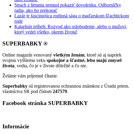
Strach z lietania nemusí pokaziť dovolenku. Odborníčky
radia, ako ho prekonať
Lazár je fascinujúca rodinná sága o maďarskom šľachtickom
rode
Katarínin príbeh: Rozvod ako oslobodenie, alebo o mužovi,
ktorý vedel všetko, okrem života!
SUPERBABKY ®
Online magazín venovaný
všetkým ženám
, ktoré sú aj napriek
svojmu vyššiemu veku
spokojné a šťastné, lebo majú zmysel
života
, vedia, čo je v živote dôležité a čo nie.
Želáme vám príjemné čítanie.
Superbabky
sú registrovanou ochrannou známkou z Úradu priem.
vlastníctva SR pod číslom
247579
.
Facebook stránka SUPERBABKY
Informácie