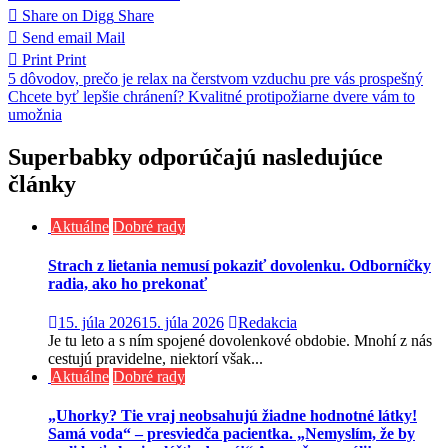
Share on Digg
Share
Send email
Mail
Print
Print
Navigácia
5 dôvodov, prečo je relax na čerstvom vzduchu pre vás prospešný
Chcete byť lepšie chránení? Kvalitné protipožiarne dvere vám to
v
umožnia
článku
Superbabky odporúčajú nasledujúce
články
Aktuálne
Dobré rady
Strach z lietania nemusí pokaziť dovolenku. Odborníčky
radia, ako ho prekonať
15. júla 2026
15. júla 2026
Redakcia
Je tu leto a s ním spojené dovolenkové obdobie. Mnohí z nás
cestujú pravidelne, niektorí však...
Aktuálne
Dobré rady
„Uhorky? Tie vraj neobsahujú žiadne hodnotné látky!
Samá voda“ – presviedča pacientka. „Nemyslím, že by