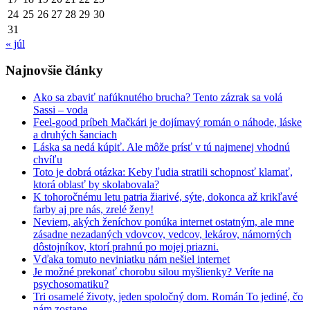
24
25
26
27
28
29
30
31
« júl
Najnovšie články
Ako sa zbaviť nafúknutého brucha? Tento zázrak sa volá
Sassi – voda
Feel-good príbeh Mačkári je dojímavý román o náhode, láske
a druhých šanciach
Láska sa nedá kúpiť. Ale môže prísť v tú najmenej vhodnú
chvíľu
Toto je dobrá otázka: Keby ľudia stratili schopnosť klamať,
ktorá oblasť by skolabovala?
K tohoročnému letu patria žiarivé, sýte, dokonca až krikľavé
farby aj pre nás, zrelé ženy!
Neviem, akých ženíchov ponúka internet ostatným, ale mne
zásadne nezadaných vdovcov, vedcov, lekárov, námorných
dôstojníkov, ktorí prahnú po mojej priazni.
Vďaka tomuto neviniatku nám nešiel internet
Je možné prekonať chorobu silou myšlienky? Veríte na
psychosomatiku?
Tri osamelé životy, jeden spoločný dom. Román To jediné, čo
nám zostane