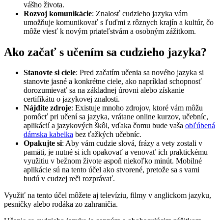
vášho života.
Rozvoj komunikácie
: Znalosť cudzieho jazyka vám
umožňuje komunikovať s ľuďmi z rôznych krajín a kultúr, čo
môže viesť k novým priateľstvám a osobným zážitkom.
Ako začať s učením sa cudzieho jazyka?
Stanovte si ciele
: Pred začatím učenia sa nového jazyka si
stanovte jasné a konkrétne ciele, ako napríklad schopnosť
dorozumievať sa na základnej úrovni alebo získanie
certifikátu o jazykovej znalosti.
Nájdite zdroje
: Existuje mnoho zdrojov, ktoré vám môžu
pomôcť pri učení sa jazyka, vrátane online kurzov, učebníc,
aplikácií a jazykových škôl, vďaka čomu bude vaša
obľúbená
dámska kabelka
bez ťažkých učebníc.
Opakujte si
: Aby vám cudzie slová, frázy a vety zostali v
pamäti, je nutné si ich opakovať a venovať ich praktickému
využitiu v bežnom živote aspoň niekoľko minút. Mobilné
aplikácie sú na tento účel ako stvorené, pretože sa s vami
budú v cudzej reči rozprávať.
Využiť na tento účel môžete aj televíziu, filmy v anglickom jazyku,
pesničky alebo rodáka zo zahraničia.