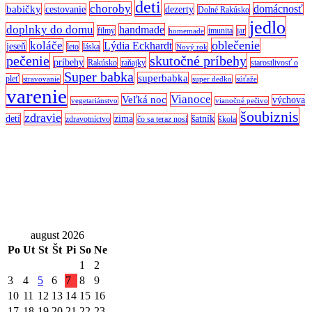
deti
choroby
domácnosť
babičky
cestovanie
dezerty
Dolné Rakúsko
jedlo
doplnky do domu
handmade
filmy
imunita
jar
homemade
oblečenie
koláče
Lýdia Eckhardt
jeseň
leto
láska
Nový rok
pečenie
skutočné príbehy
príbehy
Rakúsko
raňajky
starostlivosť o
Super babka
superbabka
pleť
stravovanie
super dedko
súťaže
varenie
Vianoce
Veľká noc
výchova
vegetariánstvo
vianočné pečivo
šoubiznis
zdravie
detí
zima
šatník
zdravotníctvo
čo sa teraz nosí
škola
august 2026
Po
Ut
St
Št
Pi
So
Ne
1
2
3
4
5
6
7
8
9
10
11
12
13
14
15
16
17
18
19
20
21
22
23