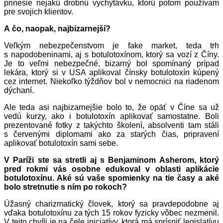
prinesie nejakú drobnú vychytávku, ktorú potom používam
pre svojich klientov.
A čo, naopak, najbizarnejší?
Veľkým nebezpečenstvom je fake market, teda trh
s napodobeninami, aj s botulotoxínom, ktorý sa vozí z Číny.
Je to veľmi nebezpečné, bizarný bol spomínaný prípad
lekára, ktorý si v USA aplikoval čínsky botulotoxín kúpený
cez internet. Niekoľko týždňov bol v nemocnici na riadenom
dýchaní.
Ale teda asi najbizarnejšie bolo to, že opäť v Číne sa už
vedú kurzy, ako i botulotoxín aplikovať samostatne. Boli
prezentované fotky z takýchto školení, absolventi tam stáli
s červenými diplomami ako za starých čias, pripravení
aplikovať botulotoxín sami sebe.
V Paríži ste sa stretli aj s Benjaminom Asherom, ktorý
pred rokmi vás osobne edukoval v oblasti aplikácie
botulotoxínu. Aké sú vaše spomienky na tie časy a aké
bolo stretnutie s ním po rokoch?
Úžasný charizmatický človek, ktorý sa pravdepodobne aj
vďaka botulotoxínu za tých 15 rokov fyzicky vôbec nezmenil.
V tejto chvíli je na čele iniciatívy, ktorá má sprísniť legislatívu