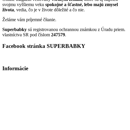
svojmu vyššiemu veku
spokojné a šťastné, lebo majú zmysel
života
, vedia, čo je v živote dôležité a čo nie.
Želáme vám príjemné čítanie.
Superbabky
sú registrovanou ochrannou známkou z Úradu priem.
vlastníctva SR pod číslom
247579
.
Facebook stránka SUPERBABKY
Informácie
Kontakt
Cenník reklamy
O časopise
Archív časopisu
Súbory cookie
Ochrana osobných údajov
2026 © Superbabky® Všetky práva vyhradené.