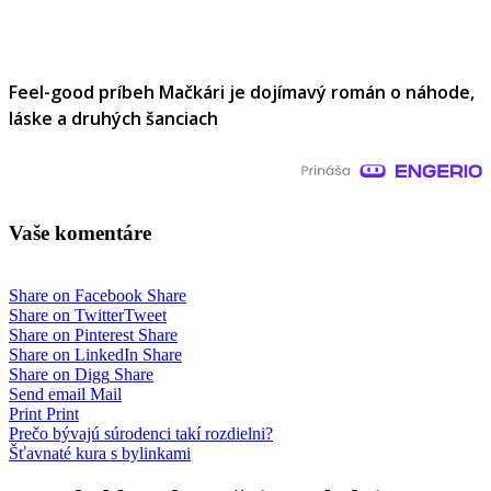
Feel-good príbeh Mačkári je dojímavý román o náhode,
láske a druhých šanciach
Vaše komentáre
Share on Facebook
Share
Share on Twitter
Tweet
Share on Pinterest
Share
Share on LinkedIn
Share
Share on Digg
Share
Send email
Mail
Print
Print
Navigácia
Prečo bývajú súrodenci takí rozdielni?
Šťavnaté kura s bylinkami
v