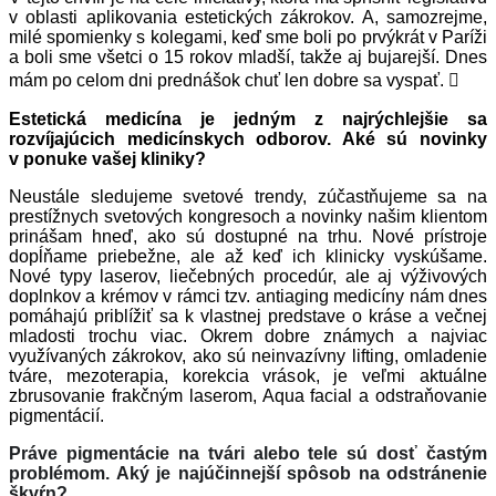
v oblasti aplikovania estetických zákrokov. A, samozrejme,
milé spomienky s kolegami, keď sme boli po prvýkrát v Paríži
a boli sme všetci o 15 rokov mladší, takže aj bujarejší. Dnes
mám po celom dni prednášok chuť len dobre sa vyspať. 
Estetická medicína je jedným z najrýchlejšie sa
rozvíjajúcich medicínskych odborov. Aké sú novinky
v ponuke vašej kliniky?
Neustále sledujeme svetové trendy, zúčastňujeme sa na
prestížnych svetových kongresoch a novinky našim klientom
prinášam hneď, ako sú dostupné na trhu.
Nové prístroje
dopĺňame priebežne, ale až keď ich klinicky vyskúšame.
Nové typy laserov, liečebných procedúr, ale aj výživových
doplnkov a krémov v rámci tzv. antiaging medicíny nám dnes
pomáhajú priblížiť sa k vlastnej predstave o kráse a večnej
mladosti trochu viac. Okrem dobre známych a najviac
využívaných zákrokov, ako sú neinvazívny lifting, omladenie
tváre, mezoterapia, korekcia vrások, je veľmi aktuálne
zbrusovanie frakčným laserom, Aqua facial a odstraňovanie
pigmentácií.
Práve pigmentácie na tvári alebo tele sú dosť častým
problémom. Aký je najúčinnejší spôsob na odstránenie
škvŕn?