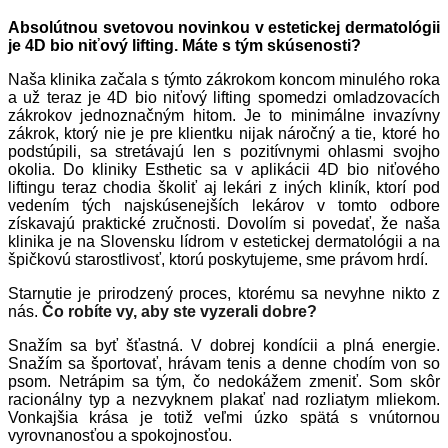
Absolútnou svetovou novinkou v estetickej dermatológii
je 4D bio niťový lifting. Máte s tým skúsenosti?
Naša klinika začala s týmto zákrokom koncom minulého roka
a už teraz je 4D bio niťový lifting spomedzi omladzovacích
zákrokov jednoznačným hitom. Je to minimálne invazívny
zákrok, ktorý nie je pre klientku nijak náročný a tie, ktoré ho
podstúpili, sa stretávajú len s pozitívnymi ohlasmi svojho
okolia. Do kliniky Esthetic sa v aplikácii 4D bio niťového
liftingu teraz chodia školiť aj lekári z iných kliník, ktorí pod
vedením tých najskúsenejších lekárov v tomto odbore
získavajú praktické zručnosti.
Dovolím si povedať, že naša
klinika je na Slovensku lídrom v estetickej dermatológii a na
špičkovú starostlivosť, ktorú poskytujeme, sme právom hrdí.
Starnutie je prirodzený proces, ktorému sa nevyhne nikto z
nás.
Čo robíte vy, aby ste vyzerali dobre?
Snažím sa byť šťastná. V dobrej kondícii a plná energie.
Snažím sa športovať, hrávam tenis a denne chodím von so
psom. Netrápim sa tým, čo nedokážem zmeniť. Som skôr
racionálny typ a nezvyknem plakať nad rozliatym mliekom.
Vonkajšia krása je totiž veľmi úzko spätá s vnútornou
vyrovnanosťou a spokojnosťou.