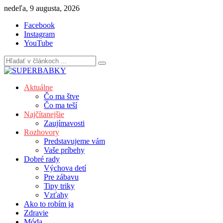
Skip
nedeľa, 9 augusta, 2026
to
Facebook
content
Instagram
YouTube
Aktuálne
Čo ma štve
Čo ma teší
Najčítanejšie
Zaujímavosti
Rozhovory
Predstavujeme vám
Vaše príbehy
Dobré rady
Výchova detí
Pre zábavu
Tipy triky
Vzťahy
Ako to robím ja
Zdravie
Móda