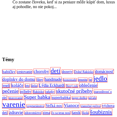
Čo zostane človeku, keď si za peniaze môže kúpiť dom, luxus
aj pohodlie, no nie pokoj...
Témy
deti
choroby
domácnosť
babičky
cestovanie
dezerty
Dolné Rakúsko
jedlo
doplnky do domu
handmade
filmy
imunita
jar
homemade
oblečenie
koláče
Lýdia Eckhardt
jeseň
leto
láska
Nový rok
pečenie
skutočné príbehy
príbehy
Rakúsko
raňajky
starostlivosť o
Super babka
superbabka
pleť
stravovanie
super dedko
súťaže
varenie
Vianoce
Veľká noc
výchova
vegetariánstvo
vianočné pečivo
šoubiznis
zdravie
detí
zima
šatník
zdravotníctvo
čo sa teraz nosí
škola