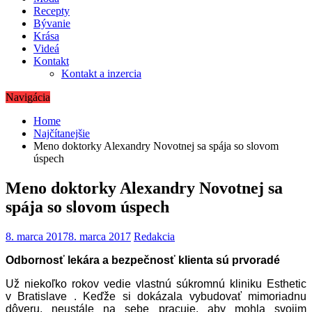
Recepty
Bývanie
Krása
Videá
Kontakt
Kontakt a inzercia
Navigácia
Home
Najčítanejšie
Meno doktorky Alexandry Novotnej sa spája so slovom
úspech
Meno doktorky Alexandry Novotnej sa
spája so slovom úspech
8. marca 2017
8. marca 2017
Redakcia
Odbornosť lekára a bezpečnosť klienta sú prvoradé
Už niekoľko rokov vedie vlastnú súkromnú kliniku Esthetic
v Bratislave . Keďže si dokázala vybudovať mimoriadnu
dôveru, neustále na sebe pracuje, aby mohla svojim