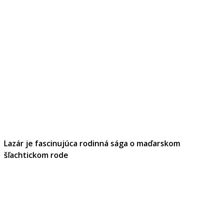
Lazár je fascinujúca rodinná sága o maďarskom
šľachtickom rode