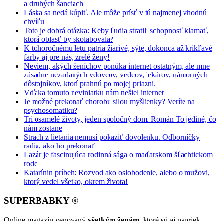
a druhých šanciach
Láska sa nedá kúpiť. Ale môže prísť v tú najmenej vhodnú
chvíľu
Toto je dobrá otázka: Keby ľudia stratili schopnosť klamať,
ktorá oblasť by skolabovala?
K tohoročnému letu patria žiarivé, sýte, dokonca až krikľavé
farby aj pre nás, zrelé ženy!
Neviem, akých ženíchov ponúka internet ostatným, ale mne
zásadne nezadaných vdovcov, vedcov, lekárov, námorných
dôstojníkov, ktorí prahnú po mojej priazni.
Vďaka tomuto neviniatku nám nešiel internet
Je možné prekonať chorobu silou myšlienky? Veríte na
psychosomatiku?
Tri osamelé životy, jeden spoločný dom. Román To jediné, čo
nám zostane
Strach z lietania nemusí pokaziť dovolenku. Odborníčky
radia, ako ho prekonať
Lazár je fascinujúca rodinná sága o maďarskom šľachtickom
rode
Katarínin príbeh: Rozvod ako oslobodenie, alebo o mužovi,
ktorý vedel všetko, okrem života!
SUPERBABKY ®
Online magazín venovaný
všetkým ženám
, ktoré sú aj napriek