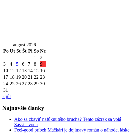
august 2026
Po
Ut
St
Št
Pi
So
Ne
1
2
3
4
5
6
7
8
9
10
11
12
13
14
15
16
17
18
19
20
21
22
23
24
25
26
27
28
29
30
31
« júl
Najnovšie články
Ako sa zbaviť nafúknutého brucha? Tento zázrak sa volá
Sassi – voda
Feel-good príbeh Mačkári je dojímavý román o náhode, láske