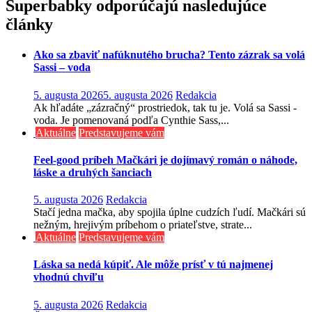
článku
Superbabky odporúčajú nasledujúce
články
Ako sa zbaviť nafúknutého brucha? Tento zázrak sa volá
Sassi – voda
5. augusta 2026
5. augusta 2026
Redakcia
Ak hľadáte „zázračný“ prostriedok, tak tu je. Volá sa Sassi -
voda. Je pomenovaná podľa Cynthie Sass,...
Aktuálne
Predstavujeme vám
Feel-good príbeh Mačkári je dojímavý román o náhode,
láske a druhých šanciach
5. augusta 2026
Redakcia
Stačí jedna mačka, aby spojila úplne cudzích ľudí. Mačkári sú
nežným, hrejivým príbehom o priateľstve, strate...
Aktuálne
Predstavujeme vám
Láska sa nedá kúpiť. Ale môže prísť v tú najmenej
vhodnú chvíľu
5. augusta 2026
Redakcia