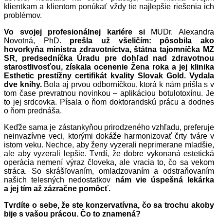
klientkam a klientom ponúkať vždy tie najlepšie riešenia ich
problémov.
Vo svojej profesionálnej kariére si
MUDr. Alexandra
Novotná, PhD.
prešla už všeličím: pôsobila ako
hovorkyňa ministra zdravotníctva, štátna tajomníčka MZ
SR, predsedníčka Úradu pre dohľad nad zdravotnou
starostlivosťou, získala ocenenie Žena roka a jej klinika
Esthetic prestížny certifikát kvality Slovak Gold. Vydala
dve knihy.
Bola aj prvou odborníčkou, ktorá k nám prišla s v
tom čase prevratnou novinkou – aplikáciou botulotoxínu. Je
to jej srdcovka. Písala o ňom doktorandskú prácu a dodnes
o ňom prednáša.
Keďže sama je zástankyňou prirodzeného vzhľadu, preferuje
neinvazívne veci, ktorými dokáže harmonizovať črty tváre v
istom veku. Nechce, aby ženy vyzerali neprimerane mladšie,
ale aby vyzerali lepšie. Tvrdí, že dobre vykonaná estetická
operácia nemení výraz človeka, ale vracia to, čo sa vekom
stráca. So skrášľovaním, omladzovaním a odstraňovaním
našich telesných nedostatkov
nám vie úspešná lekárka
a jej tím až zázračne pomôcť.
Tvrdíte o sebe, že ste konzervatívna, čo sa trochu akoby
bije s vašou prácou. Čo to znamená?