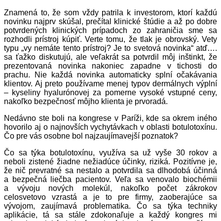
Znamená to, že som vždy patrila k investorom, ktorí každú
novinku najprv skúšal, prečítal klinické štúdie a až po dobre
potvrdených klinických prípadoch zo zahraničia sme sa
rozhodli prístroj kúpiť. Verte tomu, že tlak je obrovský. Vety
typu „vy nemáte tento prístroj? Je to svetová novinka“ atď….
sa ťažko diskutujú, ale veľakrát sa potvrdil môj inštinkt, že
prezentovaná novinka nakoniec zapadne v tichosti do
prachu. Nie každá novinka automaticky splní očakávania
klientov. Aj preto používame menej typov dermálnych výplní
– kyseliny hyalurónovej za pomerne vysoké vstupné ceny,
nakoľko bezpečnosť môjho klienta je prvoradá.
Nedávno ste boli na kongrese v Paríži, kde sa okrem iného
hovorilo aj o najnovších vychytávkach v oblasti botulotoxínu.
Čo pre vás osobne bol najzaujímavejší poznatok?
Čo sa týka botulotoxínu, využíva sa už vyše 30 rokov a
neboli zistené žiadne nežiadúce účinky, riziká.
Pozitívne je,
že nič prevratné sa nestalo a potvrdila sa dlhodobá účinná
a bezpečná liečba pacientov. Veľa sa venovalo biochémii
a vývoju nových molekúl, nakoľko počet zákrokov
celosvetovo vzrastá a je to pre firmy, zaoberajúce sa
vývojom, zaujímavá problematika. Čo sa týka techniky
aplikácie, tá sa stále zdokonaľuje a každý kongres mi