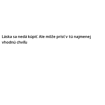
Láska sa nedá kúpiť. Ale môže prísť v tú najmenej
vhodnú chvíľu