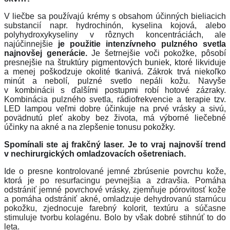
V liečbe sa používajú krémy s obsahom účinných bieliacich
substancií napr. hydrochinón, kyselina kojová, alebo
polyhydroxykyseliny v rôznych koncentráciách, ale
najúčinnejšie
je použitie intenzívneho pulzného svetla
najnovšej generácie.
Je šetrnejšie voči pokožke, pôsobí
presnejšie na štruktúry pigmentových buniek, ktoré likviduje
a menej poškodzuje okolité tkanivá. Zákrok trvá niekoľko
minút a nebolí, pulzné svetlo nepáli kožu. Navyše
v kombinácii s ďalšími postupmi robí hotové zázraky.
Kombinácia pulzného svetla, rádiofrekvencie a terapie tzv.
LED lampou veľmi dobre účinkuje na prvé vrásky a sivú,
povädnutú pleť akoby bez života, má výborné liečebné
účinky na akné a na zlepšenie tonusu pokožky.
Spomínali ste aj frakčný laser.
Je to vraj najnovší trend
v nechirurgických omladzovacích ošetreniach.
Ide o presne kontrolované jemné zbrúsenie povrchu kože,
ktorá je
po resurfacingu pevnejšia a zdravšia. Pomáha
odstrániť jemné povrchové vrásky, zjemňuje pórovitosť kože
a pomáha odstrániť akné, omladzuje dehydrovanú starnúcu
pokožku, zjednocuje farebný kolorit, textúru a súčasne
stimuluje tvorbu kolagénu. Bolo by však dobré stihnúť to do
leta.