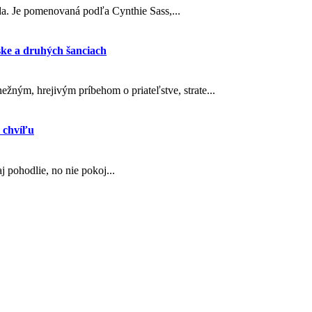
oda. Je pomenovaná podľa Cynthie Sass,...
ske a druhých šanciach
ežným, hrejivým príbehom o priateľstve, strate...
 chvíľu
 pohodlie, no nie pokoj...