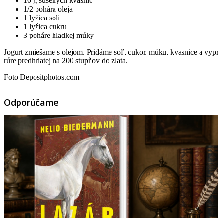
10 g sušených kvasníc
1/2 pohára oleja
1 lyžica soli
1 lyžica cukru
3 poháre hladkej múky
Jogurt zmiešame s olejom. Pridáme soľ, cukor, múku, kvasnice a vy
rúre predhriatej na 200 stupňov do zlata.
Foto Depositphotos.com
Odporúčame