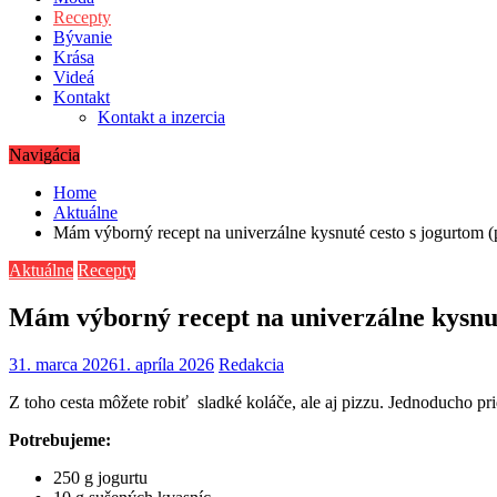
Recepty
Bývanie
Krása
Videá
Kontakt
Kontakt a inzercia
Navigácia
Home
Aktuálne
Mám výborný recept na univerzálne kysnuté cesto s jogurtom (
Aktuálne
Recepty
Mám výborný recept na univerzálne kysnut
31. marca 2026
1. apríla 2026
Redakcia
Z toho cesta môžete robiť sladké koláče, ale aj pizzu. Jednoducho pri
Potrebujeme:
250 g jogurtu