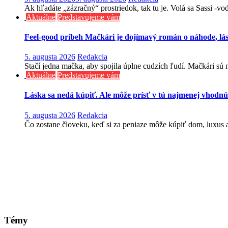
Ak hľadáte „zázračný“ prostriedok, tak tu je. Volá sa Sassi -v
Aktuálne
Predstavujeme vám
Feel-good príbeh Mačkári je dojímavý román o náhode, lá
5. augusta 2026
Redakcia
Stačí jedna mačka, aby spojila úplne cudzích ľudí. Mačkári sú n
Aktuálne
Predstavujeme vám
Láska sa nedá kúpiť. Ale môže prísť v tú najmenej vhodnú
5. augusta 2026
Redakcia
Čo zostane človeku, keď si za peniaze môže kúpiť dom, luxus aj
Témy