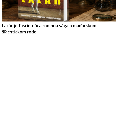
Lazár je fascinujúca rodinná sága o maďarskom
šľachtickom rode