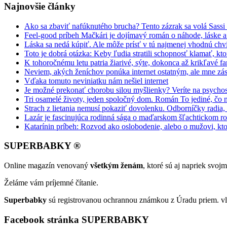
Najnovšie články
Ako sa zbaviť nafúknutého brucha? Tento zázrak sa volá Sassi
Feel-good príbeh Mačkári je dojímavý román o náhode, láske a
Láska sa nedá kúpiť. Ale môže prísť v tú najmenej vhodnú chv
Toto je dobrá otázka: Keby ľudia stratili schopnosť klamať, kt
K tohoročnému letu patria žiarivé, sýte, dokonca až krikľavé far
Neviem, akých ženíchov ponúka internet ostatným, ale mne zás
Vďaka tomuto neviniatku nám nešiel internet
Je možné prekonať chorobu silou myšlienky? Veríte na psycho
Tri osamelé životy, jeden spoločný dom. Román To jediné, čo 
Strach z lietania nemusí pokaziť dovolenku. Odborníčky radia
Lazár je fascinujúca rodinná sága o maďarskom šľachtickom r
Katarínin príbeh: Rozvod ako oslobodenie, alebo o mužovi, kto
SUPERBABKY ®
Online magazín venovaný
všetkým ženám
, ktoré sú aj napriek svo
Želáme vám príjemné čítanie.
Superbabky
sú registrovanou ochrannou známkou z Úradu priem. vl
Facebook stránka SUPERBABKY