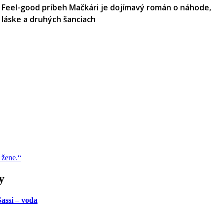
Feel-good príbeh Mačkári je dojímavý román o náhode,
láske a druhých šanciach
 žene.“
y
assi – voda