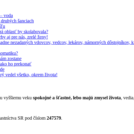
 – voda
 druhých šanciach
íľu
orá oblasť by skolabovala?
by aj pre nás, zrelé ženy!
adne nezadaných vdovcov, vedcov, lekárov, námorných dôstojníkov, kto
somatiku?
nám zostane
, ako ho prekonať
ode
rý vedel všetko, okrem života!
jmu vyššiemu veku
spokojné a šťastné, lebo majú zmysel života
, vedia
astníctva SR pod číslom
247579
.