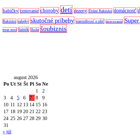
deti
choroby
domácnosť
babičky
cestovanie
dezerty
Dolné Rakúsko
skutočné príbehy
Super
Rakúsko
raňajky
starostlivosť o pleť
stravovanie
šoubiznis
šatník
teraz nosí
škola
august 2026
Po
Ut
St
Št
Pi
So
Ne
1
2
3
4
5
6
7
8
9
10
11
12
13
14
15
16
17
18
19
20
21
22
23
24
25
26
27
28
29
30
31
« júl