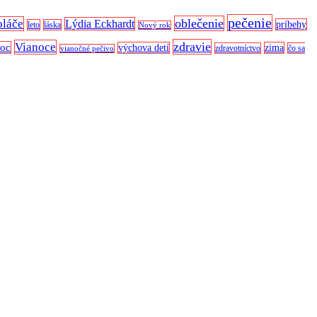
pečenie
oblečenie
oláče
Lýdia Eckhardt
príbehy
leto
láska
Nový rok
zdravie
Vianoce
noc
výchova detí
zima
zdravotníctvo
čo sa
vianočné pečivo