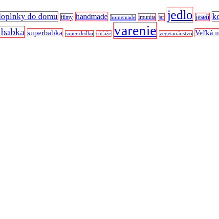
jedlo
doplnky do domu
k
handmade
jeseň
filmy
imunita
jar
homemade
varenie
 babka
superbabka
Veľká 
super dedko
súťaže
vegetariánstvo