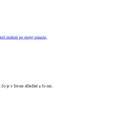
rí prahnú po mojej priazni.
, čo je v živote dôležité a čo nie.