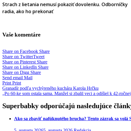
Strach z lietania nemusí pokaziť dovolenku. Odborníčky
radia, ako ho prekonať
Vaše komentáre
Share on Facebook
Share
Share on Twitter
Tweet
Share on Pinterest
Share
Share on LinkedIn
Share
Share on Digg
Share
Send email
Mail
Print
Print
Navigácia
Granadír podľa vychýreného kuchára Karola Hrčku
„Po 60-ke som ostala sama. Manžel si zbalil veci a odišiel k 42-ročnej
v
článku
Superbabky odporúčajú nasledujúce článk
Ako sa zbaviť nafúknutého brucha? Tento zázrak sa volá S
5. augusta 2026
5. augusta 2026
Redakcia