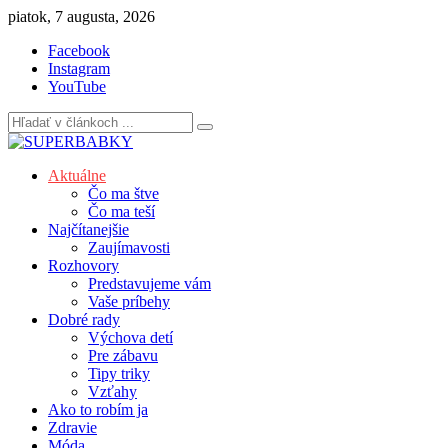
Skip
piatok, 7 augusta, 2026
to
Facebook
content
Instagram
YouTube
Aktuálne
Čo ma štve
Čo ma teší
Najčítanejšie
Zaujímavosti
Rozhovory
Predstavujeme vám
Vaše príbehy
Dobré rady
Výchova detí
Pre zábavu
Tipy triky
Vzťahy
Ako to robím ja
Zdravie
Móda