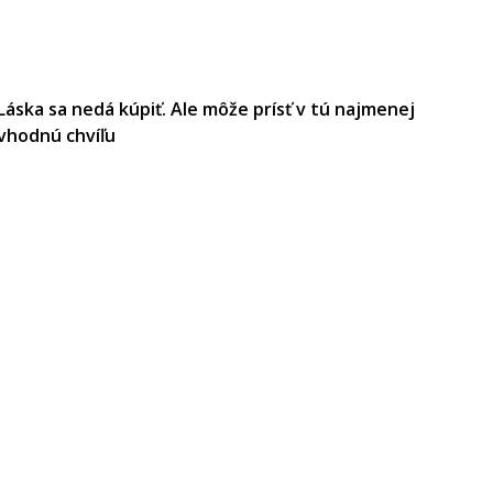
Láska sa nedá kúpiť. Ale môže prísť v tú najmenej
vhodnú chvíľu