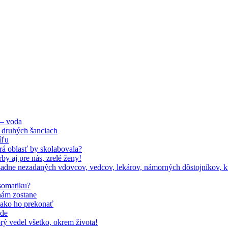
 – voda
 druhých šanciach
íľu
orá oblasť by skolabovala?
by aj pre nás, zrelé ženy!
adne nezadaných vdovcov, vedcov, lekárov, námorných dôstojníkov, kto
somatiku?
nám zostane
, ako ho prekonať
ode
rý vedel všetko, okrem života!