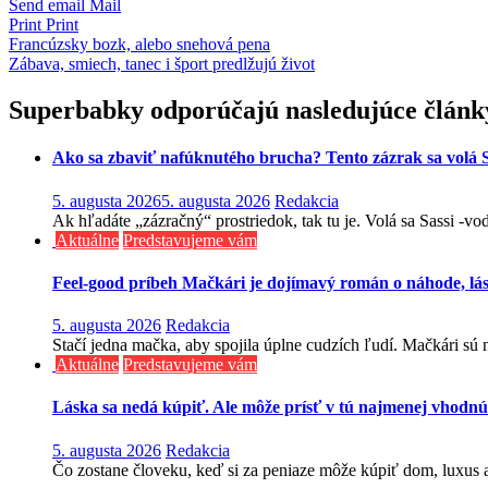
Send email
Mail
Print
Print
Navigácia
Francúzsky bozk, alebo snehová pena
Zábava, smiech, tanec i šport predlžujú život
v
článku
Superbabky odporúčajú nasledujúce článk
Ako sa zbaviť nafúknutého brucha? Tento zázrak sa volá S
5. augusta 2026
5. augusta 2026
Redakcia
Ak hľadáte „zázračný“ prostriedok, tak tu je. Volá sa Sassi -v
Aktuálne
Predstavujeme vám
Feel-good príbeh Mačkári je dojímavý román o náhode, lá
5. augusta 2026
Redakcia
Stačí jedna mačka, aby spojila úplne cudzích ľudí. Mačkári sú n
Aktuálne
Predstavujeme vám
Láska sa nedá kúpiť. Ale môže prísť v tú najmenej vhodnú
5. augusta 2026
Redakcia
Čo zostane človeku, keď si za peniaze môže kúpiť dom, luxus aj