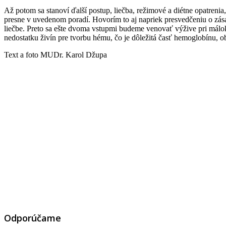
Až potom sa stanoví ďalší postup, liečba, režimové a diétne opatrenia
presne v uvedenom poradí. Hovorím to aj napriek presvedčeniu o zá
liečbe. Preto sa ešte dvoma vstupmi budeme venovať výžive pri málok
nedostatku živín pre tvorbu hému, čo je dôležitá časť hemoglobínu, ob
Text a foto MUDr. Karol Džupa
Odporúčame