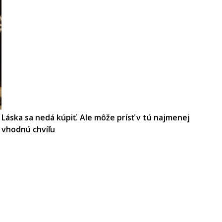
Láska sa nedá kúpiť. Ale môže prísť v tú najmenej
vhodnú chvíľu