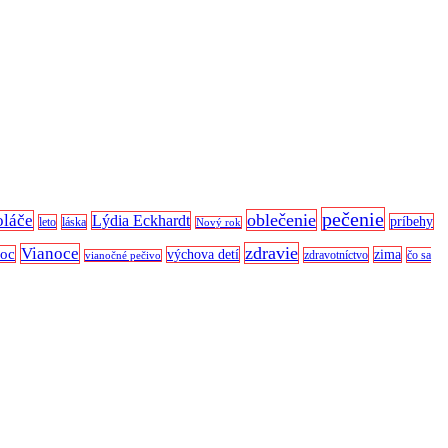
pečenie
oblečenie
oláče
Lýdia Eckhardt
príbehy
leto
láska
Nový rok
zdravie
Vianoce
noc
výchova detí
zima
zdravotníctvo
čo sa
vianočné pečivo