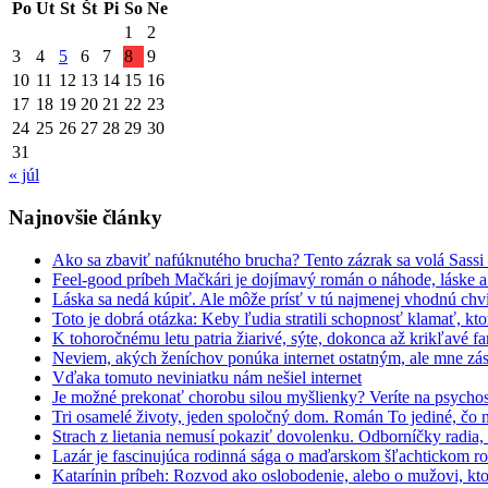
Po
Ut
St
Št
Pi
So
Ne
1
2
3
4
5
6
7
8
9
10
11
12
13
14
15
16
17
18
19
20
21
22
23
24
25
26
27
28
29
30
31
« júl
Najnovšie články
Ako sa zbaviť nafúknutého brucha? Tento zázrak sa volá Sassi
Feel-good príbeh Mačkári je dojímavý román o náhode, láske a
Láska sa nedá kúpiť. Ale môže prísť v tú najmenej vhodnú chv
Toto je dobrá otázka: Keby ľudia stratili schopnosť klamať, kt
K tohoročnému letu patria žiarivé, sýte, dokonca až krikľavé far
Neviem, akých ženíchov ponúka internet ostatným, ale mne zás
Vďaka tomuto neviniatku nám nešiel internet
Je možné prekonať chorobu silou myšlienky? Veríte na psycho
Tri osamelé životy, jeden spoločný dom. Román To jediné, čo 
Strach z lietania nemusí pokaziť dovolenku. Odborníčky radia
Lazár je fascinujúca rodinná sága o maďarskom šľachtickom r
Katarínin príbeh: Rozvod ako oslobodenie, alebo o mužovi, kto