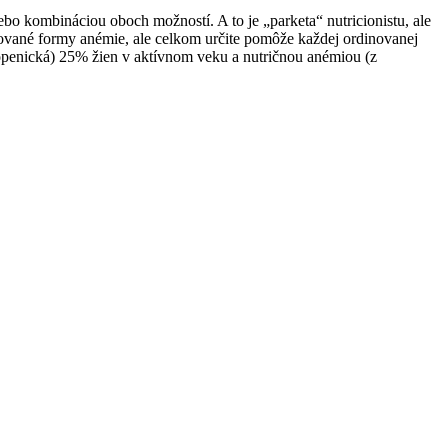
ebo kombináciou oboch možností. A to je „parketa“ nutricionistu, ale
ované formy anémie, ale celkom určite pomôže každej ordinovanej
ropenická) 25% žien v aktívnom veku a nutričnou anémiou (z