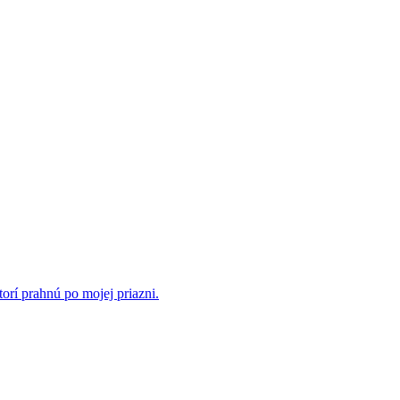
rí prahnú po mojej priazni.