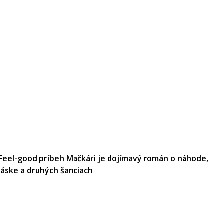
Feel-good príbeh Mačkári je dojímavý román o náhode,
láske a druhých šanciach