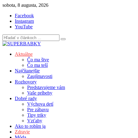
Skip
sobota, 8 augusta, 2026
to
Facebook
content
Instagram
YouTube
Aktuálne
Čo ma štve
Čo ma teší
Najčítanejšie
Zaujímavosti
Rozhovory
Predstavujeme vám
Vaše príbehy
Dobré rady
Výchova detí
Pre zábavu
Tipy triky
Vzťahy
Ako to robím ja
Zdravie
Móda