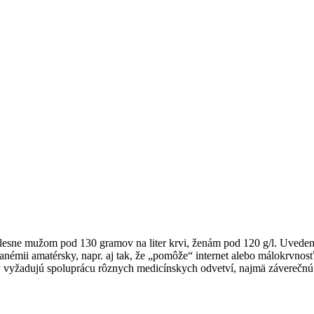
sne mužom pod 130 gramov na liter krvi, ženám pod 120 g/l. Uvedený 
mii amatérsky, napr. aj tak, že „pomôže“ internet alebo málokrvnosť 
vyžadujú spoluprácu rôznych medicínskych odvetví, najmä záverečnú 