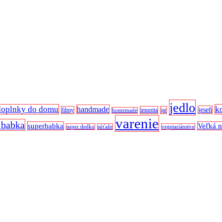
jedlo
doplnky do domu
k
handmade
jeseň
filmy
imunita
jar
homemade
varenie
 babka
superbabka
Veľká 
super dedko
súťaže
vegetariánstvo