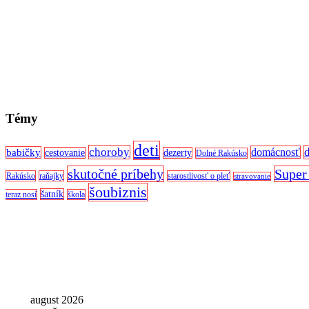
Témy
deti
choroby
domácnosť
babičky
cestovanie
dezerty
Dolné Rakúsko
skutočné príbehy
Super
Rakúsko
raňajky
starostlivosť o pleť
stravovanie
šoubiznis
šatník
teraz nosí
škola
august 2026