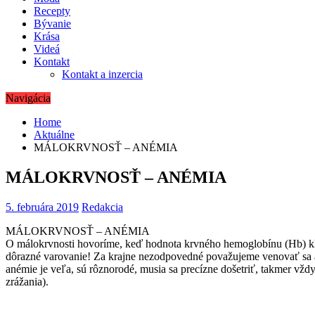
Recepty
Bývanie
Krása
Videá
Kontakt
Kontakt a inzercia
Navigácia
Home
Aktuálne
MÁLOKRVNOSŤ – ANÉMIA
MÁLOKRVNOSŤ – ANÉMIA
5. februára 2019
Redakcia
MÁLOKRVNOSŤ – ANÉMIA
O málokrvnosti hovoríme, keď hodnota krvného hemoglobínu (Hb) kle
dôrazné varovanie! Za krajne nezodpovedné považujeme venovať sa ané
anémie je veľa, sú rôznorodé, musia sa precízne došetriť, takmer
vždy 
zrážania).