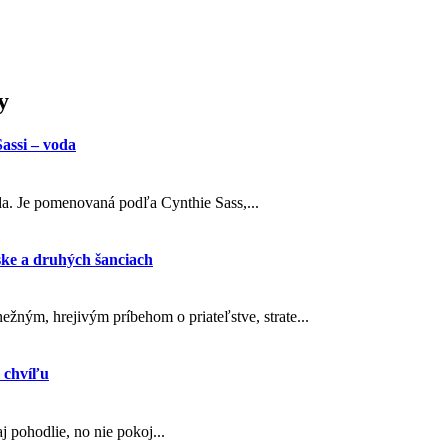
y
assi – voda
oda. Je pomenovaná podľa Cynthie Sass,...
ske a druhých šanciach
ežným, hrejivým príbehom o priateľstve, strate...
 chvíľu
 pohodlie, no nie pokoj...