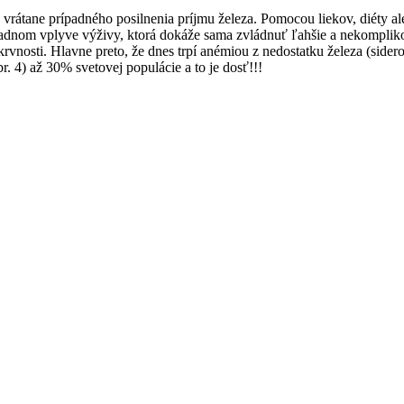
, vrátane prípadného posilnenia príjmu železa. Pomocou liekov, diéty al
sadnom vplyve výživy, ktorá dokáže sama zvládnuť ľahšie a nekomplik
rvnosti. Hlavne preto, že dnes trpí anémiou z nedostatku železa (side
r. 4) až 30% svetovej populácie a to je dosť!!!