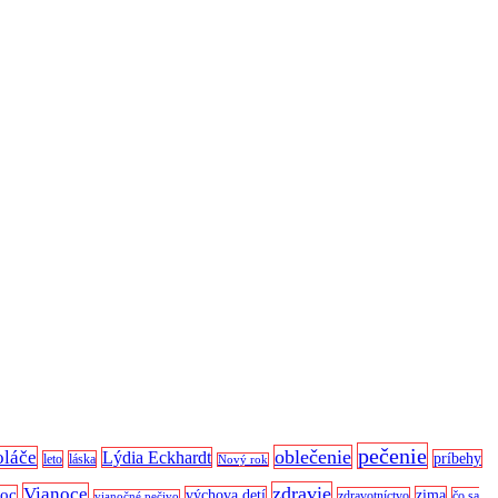
pečenie
oblečenie
oláče
Lýdia Eckhardt
príbehy
leto
láska
Nový rok
zdravie
Vianoce
noc
výchova detí
zima
zdravotníctvo
čo sa
vianočné pečivo