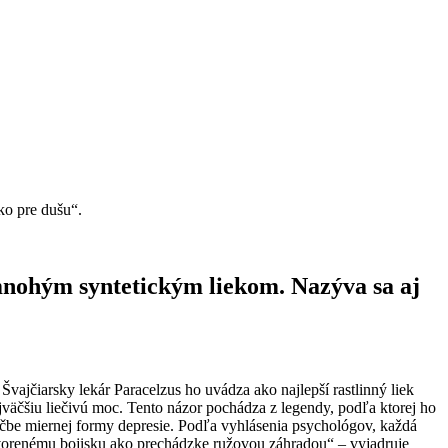
o pre dušu“.
nohým syntetickým liekom. Nazýva sa aj
Švajčiarsky lekár Paracelzus ho uvádza ako najlepší rastlinný liek
jväčšiu liečivú moc. Tento názor pochádza z legendy, podľa ktorej ho
 liečbe miernej formy depresie. Podľa vyhlásenia psychológov, každá
otvorenému bojisku ako prechádzke ružovou záhradou“ – vyjadruje