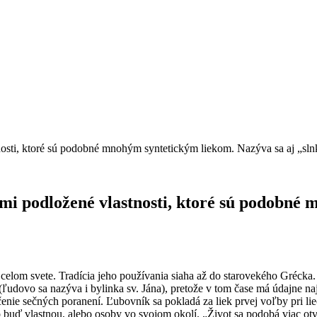
ti, ktoré sú podobné mnohým syntetickým liekom. Nazýva sa aj „slnk
 podložené vlastnosti, ktoré sú podobné m
 celom svete. Tradícia jeho používania siaha až do starovekého Grécka. 
(ľudovo sa nazýva i bylinka sv. Jána), pretože v tom čase má údajne na
 liečenie sečných poranení. Ľubovník sa pokladá za liek prvej voľby pri
 to buď vlastnou, alebo osoby vo svojom okolí. „Život sa podobá viac 