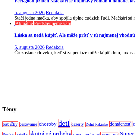
Feel-good príbeh Mačkári je dojímavý román o náhode, lá
5. augusta 2026
Redakcia
Stačí jedna mačka, aby spojila úplne cudzích ľudí. Mačkári sú n
Aktuálne
Predstavujeme vám
Láska sa nedá kúpiť. Ale môže prísť v tú najmenej vhodnú
5. augusta 2026
Redakcia
Čo zostane človeku, keď si za peniaze môže kúpiť dom, luxus aj
Témy
deti
choroby
domácnosť
babičky
cestovanie
dezerty
Dolné Rakúsko
skutočné príbehy
Super
Rakúsko
raňajky
starostlivosť o pleť
stravovanie