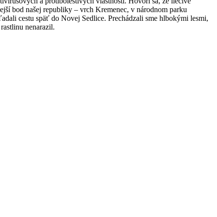
írusových a protibolestivých vlastností. Hovorí sa, že liečivé
nejší bod našej republiky – vrch Kremenec, v národnom parku
ľadali cestu späť do Novej Sedlice. Prechádzali sme hlbokými lesmi,
astlinu nenarazil.