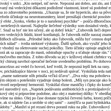
oký v srdci. „Kto netrpel, nič nevie. Nepozná ani dobro, ani zlo, ani 
kovaný má vedeckými dôkazmi podložené vlastnosti, ktoré sú podobné
zo zdravotného poistenia. „Ukazuje sa, že nie hypericín, ako sa pôvod
orín účinkuje na neurotransmitery, ktoré prenášajú chemické posolstvá,
ký efekt „Synku, všetko je to o narušenej psychike“ – poúča dlhoročn
 neriešených starostí. Najlepšie liečebné výsledky som dosiahol vtedy,
. Snaž sa byť nie len učený, ale aj dobrý lekár.“ „Ľubovník lieči depr
cero vedeckých štúdii, ktoré konštatujú, že ľubovník môže naozaj zna
 týždňoch užívania. „Prírodné lieky ako ľubovník, môžu byť cennou dop
ch nálad“ – tvrdia niektoré výskumy. Ďalší spôsob, ako využiť jeho li
 je vhodný na ošetrovanie suchej pokožky. Tieto účinky opisuje anglic
torá ak sa zapracuje do masti, odstraňuje opuchy a sťahuje okraje rán.
očového mechúra. Z tohto dôvodu sa jej v krížovej oblasti chrbtice vy
stický chirurg navrhol operačné liečenie uvedeného problému. Po dohov
aracelzus asi vedel čo hovorí, keď tvrdil, že nepozná lepší liek na ran
, prichádzajúce hlavne v noci, jej nedávali spávať. Vyskúšala teda nat
ože „mame natieranie nôh prináša veľkú úľavu“. „Dva roky ma pobolieva 
m olejom s potešením vyjadruje ústup bolesti. „Môj syn pracuje ako š
ytvoril nepríjemný hemoroid. Vyskúšal rôzne mastičky i čipky do kon
ví starostlivý syn. „Napriek podávaniu antibiotických a protizápalovýc
ový olej si pripravíme podobne, ako olej z materinej dúšky: V obedňa
me na slnko. Olej po čase dostane typickú červenú farbu, ktorej príčin
, ak si nájdete čas a urobíte si olej sami“ – zamýšľa sa pani bylinkárk
nádoby.“ „Manžel si pri rezaní dreva poranil ruku na píle. Ľubovníkový