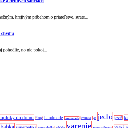
ske a druhých šanciach
ežným, hrejivým príbehom o priateľstve, strate...
 chvíľu
 pohodlie, no nie pokoj...
jedlo
doplnky do domu
k
handmade
jeseň
filmy
imunita
jar
homemade
varenie
 babka
superbabka
Veľká 
super dedko
súťaže
vegetariánstvo