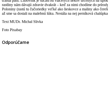
ďalšia pani. Ľubovník je súčasťou viacerých liekov určených na upoko
rastliny nám dávajú zdravie dvakrát – keď za nimi chodíme do prírod
Poloniny (rastú tu čučoriedky veľké ako lieskovce a maliny ako čereš
až sme sa dostali na malebnú lúku. Nestála na nej perníková chalúpka 
Text MUDr. Michal Slivka
Foto Pixabay
Odporúčame