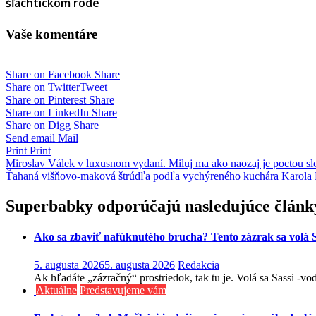
šľachtickom rode
Vaše komentáre
Share on Facebook
Share
Share on Twitter
Tweet
Share on Pinterest
Share
Share on LinkedIn
Share
Share on Digg
Share
Send email
Mail
Print
Print
Navigácia
Miroslav Válek v luxusnom vydaní. Miluj ma ako naozaj je poctou sl
Ťahaná višňovo-maková štrúdľa podľa vychýreného kuchára Karola
v
článku
Superbabky odporúčajú nasledujúce článk
Ako sa zbaviť nafúknutého brucha? Tento zázrak sa volá S
5. augusta 2026
5. augusta 2026
Redakcia
Ak hľadáte „zázračný“ prostriedok, tak tu je. Volá sa Sassi -v
Aktuálne
Predstavujeme vám