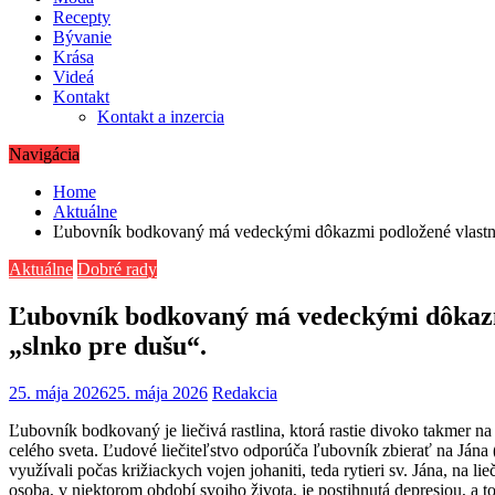
Recepty
Bývanie
Krása
Videá
Kontakt
Kontakt a inzercia
Navigácia
Home
Aktuálne
Ľubovník bodkovaný má vedeckými dôkazmi podložené vlastnos
Aktuálne
Dobré rady
Ľubovník bodkovaný má vedeckými dôkazmi
„slnko pre dušu“.
25. mája 2026
25. mája 2026
Redakcia
Ľubovník bodkovaný je liečivá rastlina, ktorá rastie divoko takmer na
celého sveta. Ľudové liečiteľstvo odporúča ľubovník zbierať na Jána 
využívali počas križiackych vojen johaniti, teda rytieri sv. Jána, na
osoba, v niektorom období svojho života, je postihnutá depresiou, a