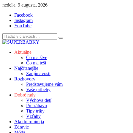
Skip
nedeľa, 9 augusta, 2026
to
Facebook
content
Instagram
YouTube
Aktuálne
Čo ma štve
Čo ma teší
Najčítanejšie
Zaujímavosti
Rozhovory
Predstavujeme vám
Vaše príbehy
Dobré rady
Výchova detí
Pre zábavu
Tipy triky
Vzťahy
Ako to robím ja
Zdravie
Móda