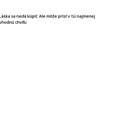
Láska sa nedá kúpiť. Ale môže prísť v tú najmenej
vhodnú chvíľu