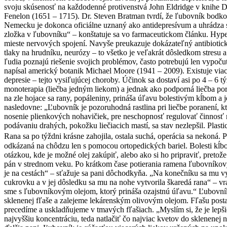
svoju skúsenosť na každodenné protivenstvá John Eldridge v knihe Div
Fenelon (1651 – 1715). Dr. Steven Bratman tvrdí, že ľubovník bod
Nemecku je dokonca oficiálne uznaný ako antidepresívum a uhrádza sa 
zložka v ľubovníku“ – konštatuje sa vo farmaceutickom článku. Hyperf
mieste nervových spojení. Navyše preukazuje dokázateľný antibiotic
tlaky na hrudníku, neurózy – to všetko je veľakrát dôsledkom stresu a
ľudia poznajú riešenie svojich problémov, často potrebujú len vypočuť
napísal americký botanik Michael Moore (1941 – 2009). Existuje via
depresie – tejto vysiľujúcej choroby. Účinok sa dostaví asi po 4 – 6
monoterapia (liečba jedným liekom) a jednak ako podporná liečba porú
na zle hojace sa rany, popáleniny, prináša úľavu bolestivým kĺbom a
nasledovne: „Ľubovník je pozoruhodná rastlina pri liečbe poranení, k
nosenie plienkových nohavičiek, pre neschopnosť regulovať činnosť m
podávaniu drahých, pokožku liečiacich mastí, sa stav nezlepšil. Pla
Rana sa po týždni krásne zahojila, ostala suchá, operácia sa nekoná. P
odkázaná na chôdzu len s pomocou ortopedických bariel. Bolesti kĺbov
otázkou, kde je možné olej zakúpiť, alebo ako si ho pripraviť, pret
pán v strednom veku. Po krátkom čase potierania ramena ľubovníkový
je na cestách“ – sťažuje sa pani dôchodkyňa. „Na konečníku sa mu v
cukrovku a v jej dôsledku sa mu na nohe vytvorila škaredá rana“ – vra
sme s ľubovníkovým olejom, ktorý prináša ozajstnú úľavu.“ Ľubovník
sklenenej fľaše a zalejeme lekárenským olivovým olejom. Fľašu postaví
precedíme a uskladňujeme v tmavých fľašiach. „Myslím si, že je lepšie
najvyššiu koncentráciu, teda natlačiť čo najviac kvetov do sklenenej 