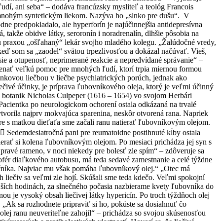
ľudí, ani seba“ – dodáva francúzsky mysliteľ a teológ Francois
 mnohým syntetickým liekom. Nazýva ho „slnko pre dušu“. V
ne predpokladalo, ale hyperforín je najúčinnejšia antidepresívna
 takže obidve látky, seroronín i noradrenalín, dlhšie pôsobia na
ou praxou „ošľahaný“ lekár svojho mladého kolegu. „Žalúdočné vredy,
 keď som sa „zaodel“ svätou trpezlivosťou a dokázal načúvať. Vieš,
esie a otupenosť, neprimerané reakcie a nepredvídané správanie“ –
menať veľkú pomoc pre mnohých ľudí, ktorí trpia miernou formou
lnkovou liečbou v liečbe psychiatrických porúch, jednak ako
ečivé účinky, je príprava ľubovníkového oleja, ktorý je veľmi účinný
ký botanik Nicholas Culpeper (1616 – 1654) vo svojom Herbári
“ Pacientka po neurologickom ochorení ostala odkázaná na trvalé
tvorila najprv mokvajúca sparenina, neskôr otvorená rana. Napriek
ore s matkou dieťaťa sme začali ranu natierať ľubovníkovým olejom.
y.  Sedemdesiatročná pani pre reumatoidne postihnuté kĺby ostala
ierať si kolena ľubovníkovým olejom. Po mesiaci prichádza jej syn s
pravé rameno, v noci niekedy pre bolesť zle spím“ – zdôveruje sa
ofér diaľkového autobusu, má teda sedavé zamestnanie a celé týždne
ečníka. Najviac mu však pomáha ľubovníkový olej.“ „Otec má
h liečiv sa veľmi zle hojí. Skúšali sme teda kdečo. Veľmi spokojní
jších hodinách, za slnečného počasia nazbierame kvety ľubovníka do
ou je vysoký obsah liečivej látky hypericín. Po troch týždňoch olej
a. „Ak sa rozhodnete pripraviť si ho, pokúste sa dosiahnuť čo
 olej ranu neuveriteľne zahojil“ – prichádza so svojou skúsenosťou