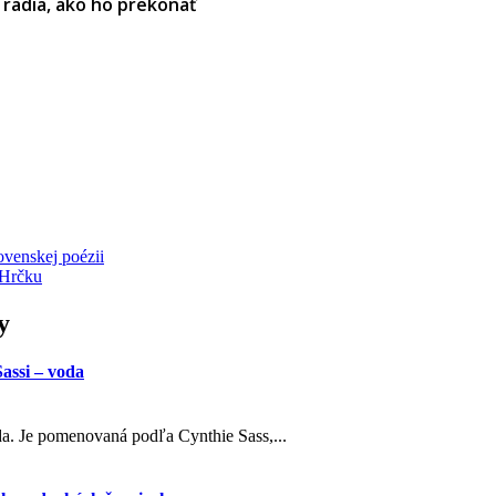
radia, ako ho prekonať
ovenskej poézii
 Hrčku
y
assi – voda
oda. Je pomenovaná podľa Cynthie Sass,...