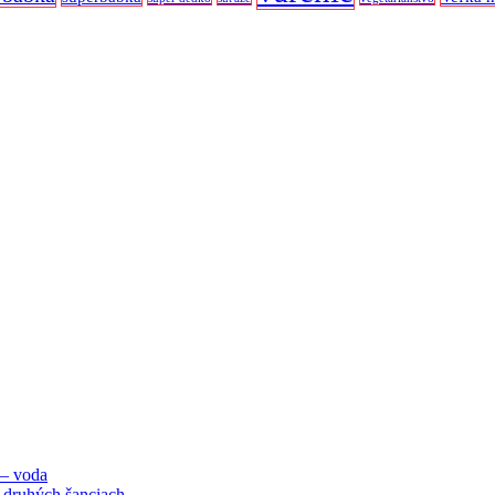
 – voda
 druhých šanciach