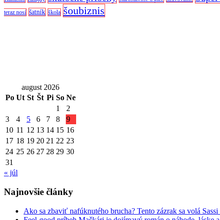
šoubiznis
šatník
teraz nosí
škola
august 2026
Po
Ut
St
Št
Pi
So
Ne
1
2
3
4
5
6
7
8
9
10
11
12
13
14
15
16
17
18
19
20
21
22
23
24
25
26
27
28
29
30
31
« júl
Najnovšie články
Ako sa zbaviť nafúknutého brucha? Tento zázrak sa volá Sassi
Feel-good príbeh Mačkári je dojímavý román o náhode, láske a