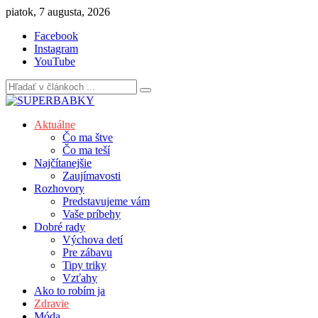
Skip
piatok, 7 augusta, 2026
to
Facebook
content
Instagram
YouTube
Aktuálne
Čo ma štve
Čo ma teší
Najčítanejšie
Zaujímavosti
Rozhovory
Predstavujeme vám
Vaše príbehy
Dobré rady
Výchova detí
Pre zábavu
Tipy triky
Vzťahy
Ako to robím ja
Zdravie
Móda