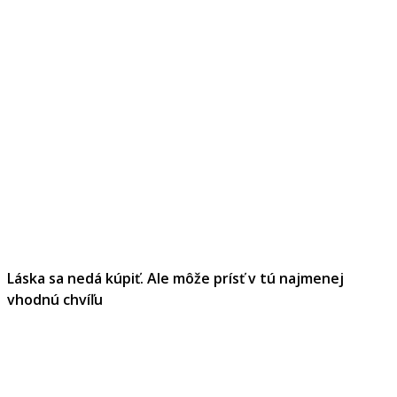
Láska sa nedá kúpiť. Ale môže prísť v tú najmenej
vhodnú chvíľu