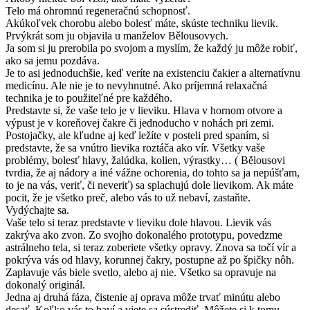
Telo má ohromnú regeneračnú schopnosť.
Akúkoľvek chorobu alebo bolesť máte, skúste techniku lievik.
Prvýkrát som ju objavila u manželov Bělousovych.
Ja som si ju prerobila po svojom a myslím, že každý ju môže robiť,
ako sa jemu pozdáva.
Je to asi jednoduchšie, keď veríte na existenciu čakier a alternatívnu
medicínu. Ale nie je to nevyhnutné. Ako príjemná relaxačná
technika je to použiteľné pre každého.
Predstavte si, že vaše telo je v lieviku. Hlava v hornom otvore a
výpust je v koreňovej čakre či jednoducho v nohách pri zemi.
Postojačky, ale kľudne aj keď ležíte v posteli pred spaním, si
predstavte, že sa vnútro lievika roztáča ako vír. Všetky vaše
problémy, bolesť hlavy, žalúdka, kolien, výrastky… ( Bělousovi
tvrdia, že aj nádory a iné vážne ochorenia, do tohto sa ja nepúšťam,
to je na vás, veriť, či neveriť) sa splachujú dole lievikom. Ak máte
pocit, že je všetko preč, alebo vás to už nebaví, zastaňte.
Vydýchajte sa.
Vaše telo si teraz predstavte v lieviku dole hlavou. Lievik vás
zakrýva ako zvon. Zo svojho dokonalého prototypu, povedzme
astrálneho tela, si teraz zoberiete všetky opravy. Znova sa točí vír a
pokrýva vás od hlavy, korunnej čakry, postupne až po špičky nôh.
Zaplavuje vás biele svetlo, alebo aj nie. Všetko sa opravuje na
dokonalý originál.
Jedna aj druhá fáza, čistenie aj oprava môže trvať minútu alebo
desať. Koľko vás to baví a viete sa sústrediť. Môžete si k tomu