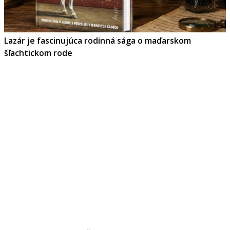
Lazár je fascinujúca rodinná sága o maďarskom
šľachtickom rode