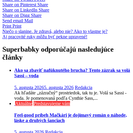
Share on Pinterest
Share
Share on LinkedIn
Share
Share on Digg
Share
Send email
Mail
Print
Print
Navigácia
Niečo o slanine. Je zdravá, alebo nie? Ako to vlastne je?
Aj pracovité ruky môžu byť pekne upravené!
v
článku
Superbabky odporúčajú nasledujúce
články
Ako sa zbaviť nafúknutého brucha? Tento zázrak sa volá
Sassi – voda
5. augusta 2026
5. augusta 2026
Redakcia
Ak hľadáte „zázračný“ prostriedok, tak tu je. Volá sa Sassi -
voda. Je pomenovaná podľa Cynthie Sass,...
Aktuálne
Predstavujeme vám
Feel-good príbeh Mačkári je dojímavý román o náhode,
láske a druhých šanciach
5. augusta 2026
Redakcia