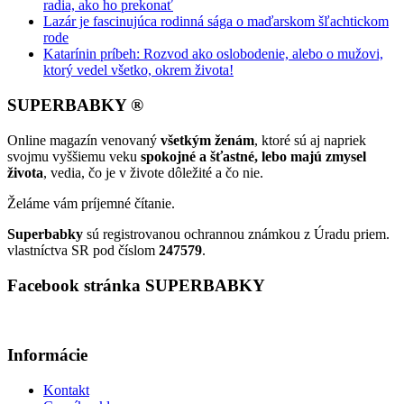
radia, ako ho prekonať
Lazár je fascinujúca rodinná sága o maďarskom šľachtickom
rode
Katarínin príbeh: Rozvod ako oslobodenie, alebo o mužovi,
ktorý vedel všetko, okrem života!
SUPERBABKY ®
Online magazín venovaný
všetkým ženám
, ktoré sú aj napriek
svojmu vyššiemu veku
spokojné a šťastné, lebo majú zmysel
života
, vedia, čo je v živote dôležité a čo nie.
Želáme vám príjemné čítanie.
Superbabky
sú registrovanou ochrannou známkou z Úradu priem.
vlastníctva SR pod číslom
247579
.
Facebook stránka SUPERBABKY
Informácie
Kontakt