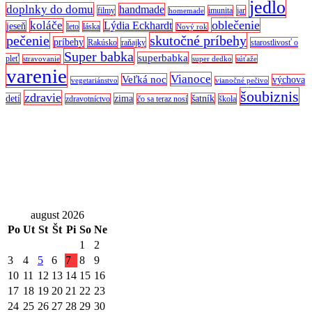
jedlo
doplnky do domu
handmade
filmy
imunita
jar
homemade
oblečenie
koláče
Lýdia Eckhardt
jeseň
leto
láska
Nový rok
pečenie
skutočné príbehy
príbehy
Rakúsko
raňajky
starostlivosť o
Super babka
superbabka
pleť
stravovanie
super dedko
súťaže
varenie
Vianoce
Veľká noc
výchova
vegetariánstvo
vianočné pečivo
šoubiznis
zdravie
detí
zima
šatník
zdravotníctvo
čo sa teraz nosí
škola
august 2026
Po
Ut
St
Št
Pi
So
Ne
1
2
3
4
5
6
7
8
9
10
11
12
13
14
15
16
17
18
19
20
21
22
23
24
25
26
27
28
29
30