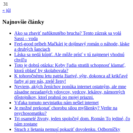
31
« júl
Najnovšie články
Ako sa zbaviť nafúknutého brucha? Tento zázrak sa volá
Sassi – voda
Feel-good príbeh Mačkári je dojímavý román o náhode, láske
a druhých šanciach
Láska sa nedá kúpiť. Ale môže prísť v tú najmenej vhodnú
chvíľu
Toto je dobrá otázka: Keby ľudia stratili schopnosť klamať,
ktorá oblasť by skolabovala?
K tohoročnému letu patria žiarivé, sýte, dokonca až krikľavé
farby aj pre nás, zrelé ženy!
Neviem, akých ženíchov ponúka internet ostatným, ale mne
zásadne nezadaných vdovcov, vedcov, lekárov, námorných
dôstojníkov, ktorí prahnú po mojej priazni.
Vďaka tomuto neviniatku nám nešiel internet
Je možné prekonať chorobu silou myšlienky? Veríte na
psychosomatiku?
Tri osamelé životy, jeden spoločný dom. Román To jediné, čo
nám zostane
Strach z lietania nemusí pokaziť dovolenku. Odborníčky