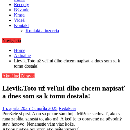
Recepty
Bývanie
Krása
Videá
Kontakt
Kontakt a inzercia
Navigácia
Home
Aktuálne
Lievik.Toto už veľmi dlho chcem napísať a dnes som sa k
tomu dostala!
Aktuálne
Zdravie
Lievik.Toto už veľmi dlho chcem napísať
a dnes som sa k tomu dostala!
15. apríla 2025
15. apríla 2025
Redakcia
Porežete si prst. A on sa pekne sám hojí. Môžete sledovať, ako sa
rana zapĺňa, zarastá to, ako má. A keď je to opravené na pôvodný
stav, hotovo. Nenarastie vám viac kože.
Akoby niekde bol vzor, ako máte vyzerať.