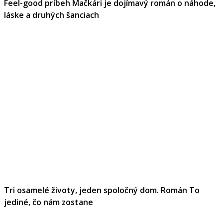
Feel-good príbeh Mačkári je dojímavý román o náhode,
láske a druhých šanciach
Tri osamelé životy, jeden spoločný dom. Román To
jediné, čo nám zostane