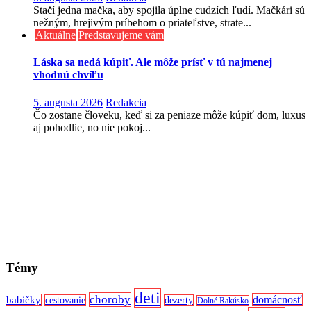
Stačí jedna mačka, aby spojila úplne cudzích ľudí. Mačkári sú
nežným, hrejivým príbehom o priateľstve, strate...
Aktuálne
Predstavujeme vám
Láska sa nedá kúpiť. Ale môže prísť v tú najmenej
vhodnú chvíľu
5. augusta 2026
Redakcia
Čo zostane človeku, keď si za peniaze môže kúpiť dom, luxus
aj pohodlie, no nie pokoj...
Témy
deti
choroby
domácnosť
babičky
cestovanie
dezerty
Dolné Rakúsko