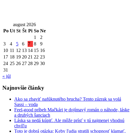
august 2026
Po
Ut
St
Št
Pi
So
Ne
1
2
3
4
5
6
7
8
9
10
11
12
13
14
15
16
17
18
19
20
21
22
23
24
25
26
27
28
29
30
31
« júl
Najnovšie články
Ako sa zbaviť nafúknutého brucha? Tento zázrak sa volá
Sassi – voda
Feel-good príbeh Mačkári je dojímavý román o náhode, láske
a druhých šanciach
Láska sa nedá kúpiť. Ale môže prísť v tú najmenej vhodnú
chvíľu
Toto je dobrá otázka: Keby ľudia stratili schopnosť klamať,