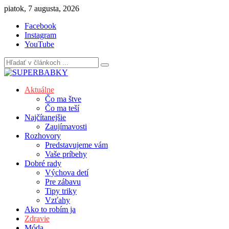
Skip
piatok, 7 augusta, 2026
to
Facebook
content
Instagram
YouTube
Aktuálne
Čo ma štve
Čo ma teší
Najčítanejšie
Zaujímavosti
Rozhovory
Predstavujeme vám
Vaše príbehy
Dobré rady
Výchova detí
Pre zábavu
Tipy triky
Vzťahy
Ako to robím ja
Zdravie
Móda