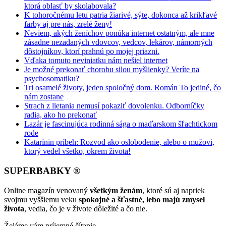
ktorá oblasť by skolabovala?
K tohoročnému letu patria žiarivé, sýte, dokonca až krikľavé
farby aj pre nás, zrelé ženy!
Neviem, akých ženíchov ponúka internet ostatným, ale mne
zásadne nezadaných vdovcov, vedcov, lekárov, námorných
dôstojníkov, ktorí prahnú po mojej priazni.
Vďaka tomuto neviniatku nám nešiel internet
Je možné prekonať chorobu silou myšlienky? Veríte na
psychosomatiku?
Tri osamelé životy, jeden spoločný dom. Román To jediné, čo
nám zostane
Strach z lietania nemusí pokaziť dovolenku. Odborníčky
radia, ako ho prekonať
Lazár je fascinujúca rodinná sága o maďarskom šľachtickom
rode
Katarínin príbeh: Rozvod ako oslobodenie, alebo o mužovi,
ktorý vedel všetko, okrem života!
SUPERBABKY ®
Online magazín venovaný
všetkým ženám
, ktoré sú aj napriek
svojmu vyššiemu veku
spokojné a šťastné, lebo majú zmysel
života
, vedia, čo je v živote dôležité a čo nie.
Želáme vám príjemné čítanie.