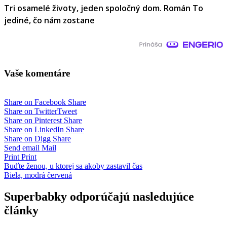
Tri osamelé životy, jeden spoločný dom. Román To
jediné, čo nám zostane
Vaše komentáre
Share on Facebook
Share
Share on Twitter
Tweet
Share on Pinterest
Share
Share on LinkedIn
Share
Share on Digg
Share
Send email
Mail
Print
Print
Navigácia
Buďte ženou, u ktorej sa akoby zastavil čas
Biela, modrá červená
v
článku
Superbabky odporúčajú nasledujúce
články