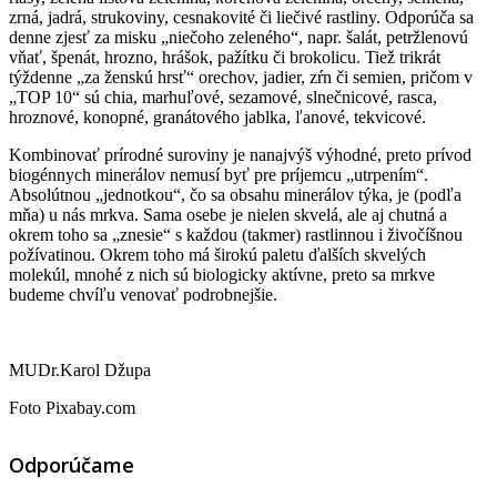
zrná, jadrá, strukoviny, cesnakovité či liečivé rastliny. Odpo
rúča sa
denne zjesť za misku „niečoho zeleného“, napr. šalát, petržlenovú
vňať, špenát, hrozno, hrášok, pažítku či brokolicu. Tiež trikrát
týždenne „za ženskú hrsť“ orechov, jadier, zŕn či semien, pričom v
„TOP 10“ sú chia, marhuľové, sezamové, slnečnicové, rasca,
hroznové, konopné, granátového jablka, ľanové, tekvicové.
Kombinovať prírodné suroviny je nanajvýš výhodné, preto prívod
biogénnych minerálov nemusí byť pre príjemcu „utrpením“.
Absolútnou „jednotkou“, čo sa obsahu minerálov týka, je (podľa
mňa) u nás mrkva. Sama osebe je nielen skvelá, ale aj chutná a
okrem toho sa „znesie“ s každou (takmer) rastlinnou i živočíšnou
požívatinou. Okrem toho má širokú paletu ďalších skvelých
molekúl, mnohé z nich sú biologicky aktívne, preto sa mrkve
budeme chvíľu venovať podrobnejšie.
MUDr.Karol Džupa
Foto Pixabay.com
Odporúčame