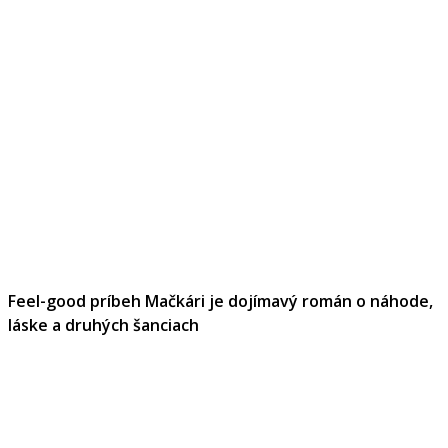
Feel-good príbeh Mačkári je dojímavý román o náhode,
láske a druhých šanciach