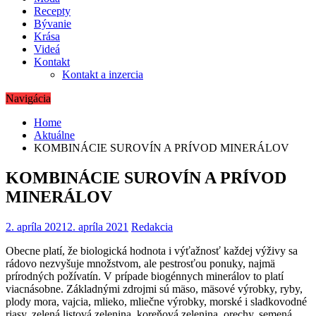
Recepty
Bývanie
Krása
Videá
Kontakt
Kontakt a inzercia
Navigácia
Home
Aktuálne
KOMBINÁCIE SUROVÍN A PRÍVOD MINERÁLOV
KOMBINÁCIE SUROVÍN A PRÍVOD
MINERÁLOV
2. apríla 2021
2. apríla 2021
Redakcia
Obecne platí, že biologická hodnota i výťažnosť každej výživy sa
rádovo nezvyšuje množstvom, ale pestrosťou ponuky, najmä
prírodných požívatín. V prípade biogénnych minerálov to platí
viacnásobne. Základnými zdrojmi sú mäso, mäsové výrobky, ryby,
plody mora, vajcia, mlieko, mliečne výrobky, morské i sladkovodné
riasy, zelená listová zelenina, koreňová zelenina, orechy, semená,