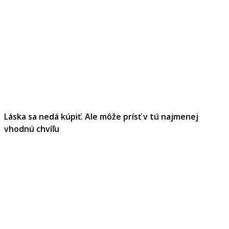
Láska sa nedá kúpiť. Ale môže prísť v tú najmenej
vhodnú chvíľu