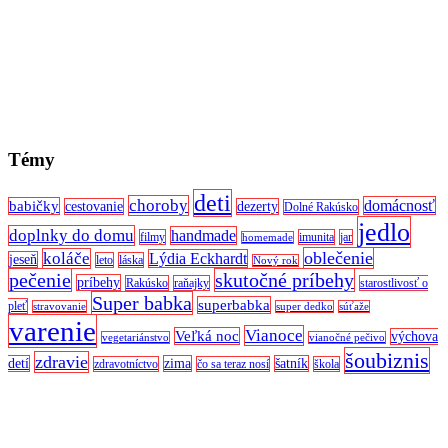
Témy
deti
choroby
domácnosť
babičky
cestovanie
dezerty
Dolné Rakúsko
jedlo
doplnky do domu
handmade
filmy
imunita
jar
homemade
oblečenie
koláče
Lýdia Eckhardt
jeseň
leto
láska
Nový rok
pečenie
skutočné príbehy
príbehy
Rakúsko
raňajky
starostlivosť o
Super babka
superbabka
pleť
stravovanie
super dedko
súťaže
varenie
Vianoce
Veľká noc
výchova
vegetariánstvo
vianočné pečivo
šoubiznis
zdravie
detí
zima
šatník
zdravotníctvo
čo sa teraz nosí
škola