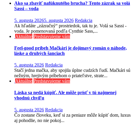
Ako sa zbaviť nafúknutého brucha? Tento zázrak sa volá
Sassi – voda
5. augusta 2026
5. augusta 2026
Redakcia
Ak hľadáte „zázračný“ prostriedok, tak tu je. Volá sa Sassi -
voda. Je pomenovaná podľa Cynthie Sass,...
Aktuálne
Predstavujeme vám
Feel-good príbeh Mačkári je dojímavý román o náhode,
láske a druhých šanciach
5. augusta 2026
Redakcia
Stačí jedna mačka, aby spojila úplne cudzích ľudí. Mačkári sú
nežným, hrejivým príbehom o priateľstve, strate...
Aktuálne
Predstavujeme vám
Láska sa nedá kúpiť. Ale môže prísť v tú najmenej
vhodnú chvíľu
5. augusta 2026
Redakcia
Čo zostane človeku, keď si za peniaze môže kúpiť dom, luxus
aj pohodlie, no nie pokoj...