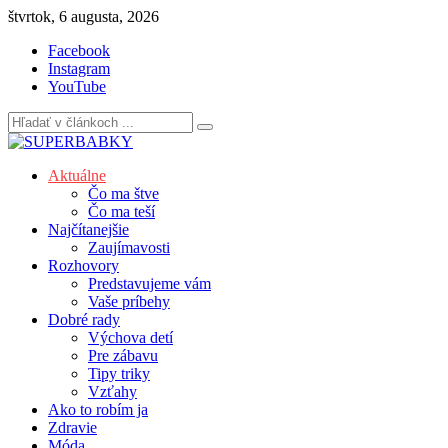
Skip
štvrtok, 6 augusta, 2026
to
Facebook
content
Instagram
YouTube
Aktuálne
Čo ma štve
Čo ma teší
Najčítanejšie
Zaujímavosti
Rozhovory
Predstavujeme vám
Vaše príbehy
Dobré rady
Výchova detí
Pre zábavu
Tipy triky
Vzťahy
Ako to robím ja
Zdravie
Móda