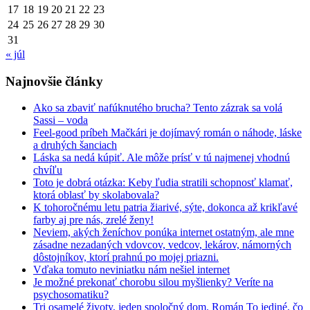
17
18
19
20
21
22
23
24
25
26
27
28
29
30
31
« júl
Najnovšie články
Ako sa zbaviť nafúknutého brucha? Tento zázrak sa volá
Sassi – voda
Feel-good príbeh Mačkári je dojímavý román o náhode, láske
a druhých šanciach
Láska sa nedá kúpiť. Ale môže prísť v tú najmenej vhodnú
chvíľu
Toto je dobrá otázka: Keby ľudia stratili schopnosť klamať,
ktorá oblasť by skolabovala?
K tohoročnému letu patria žiarivé, sýte, dokonca až krikľavé
farby aj pre nás, zrelé ženy!
Neviem, akých ženíchov ponúka internet ostatným, ale mne
zásadne nezadaných vdovcov, vedcov, lekárov, námorných
dôstojníkov, ktorí prahnú po mojej priazni.
Vďaka tomuto neviniatku nám nešiel internet
Je možné prekonať chorobu silou myšlienky? Veríte na
psychosomatiku?
Tri osamelé životy, jeden spoločný dom. Román To jediné, čo