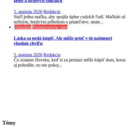
láske a druhých šanciach
5. augusta 2026
Redakcia
Stačí jedna mačka, aby spojila úplne cudzích ľudí. Mačkári sú
nežným, hrejivým príbehom o priateľstve, strate...
Aktuálne
Predstavujeme vám
Láska sa nedá kúpiť. Ale môže prísť v tú najmenej
vhodnú chvíľu
5. augusta 2026
Redakcia
Čo zostane človeku, keď si za peniaze môže kúpiť dom, luxus
aj pohodlie, no nie pokoj...
Témy