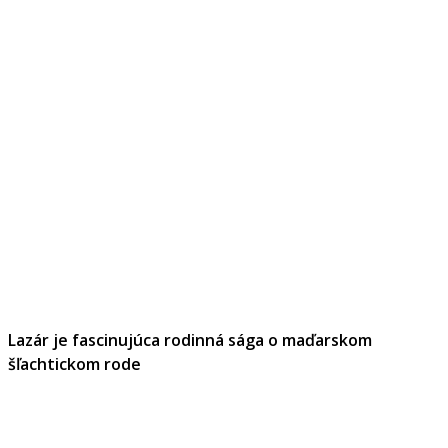
Lazár je fascinujúca rodinná sága o maďarskom
šľachtickom rode