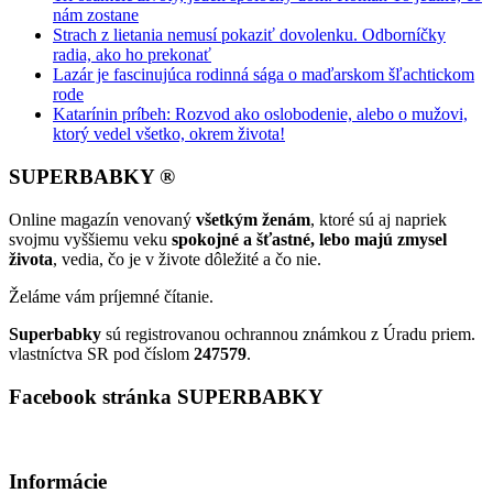
nám zostane
Strach z lietania nemusí pokaziť dovolenku. Odborníčky
radia, ako ho prekonať
Lazár je fascinujúca rodinná sága o maďarskom šľachtickom
rode
Katarínin príbeh: Rozvod ako oslobodenie, alebo o mužovi,
ktorý vedel všetko, okrem života!
SUPERBABKY ®
Online magazín venovaný
všetkým ženám
, ktoré sú aj napriek
svojmu vyššiemu veku
spokojné a šťastné, lebo majú zmysel
života
, vedia, čo je v živote dôležité a čo nie.
Želáme vám príjemné čítanie.
Superbabky
sú registrovanou ochrannou známkou z Úradu priem.
vlastníctva SR pod číslom
247579
.
Facebook stránka SUPERBABKY
Informácie