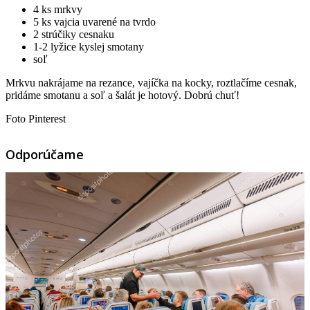
4 ks mrkvy
5 ks vajcia uvarené na tvrdo
2 strúčiky cesnaku
1-2 lyžice kyslej smotany
soľ
Mrkvu nakrájame na rezance, vajíčka na kocky, roztlačíme cesnak,
pridáme smotanu a soľ a šalát je hotový. Dobrú chuť!
Foto Pinterest
Odporúčame