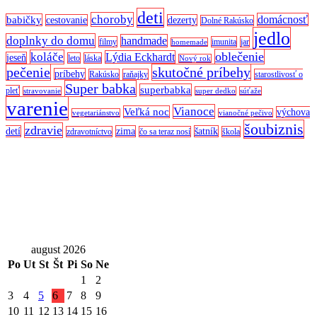
deti
choroby
domácnosť
babičky
cestovanie
dezerty
Dolné Rakúsko
jedlo
doplnky do domu
handmade
filmy
imunita
jar
homemade
oblečenie
koláče
Lýdia Eckhardt
jeseň
leto
láska
Nový rok
pečenie
skutočné príbehy
príbehy
Rakúsko
raňajky
starostlivosť o
Super babka
superbabka
pleť
stravovanie
super dedko
súťaže
varenie
Vianoce
Veľká noc
výchova
vegetariánstvo
vianočné pečivo
šoubiznis
zdravie
detí
zima
šatník
zdravotníctvo
čo sa teraz nosí
škola
august 2026
Po
Ut
St
Št
Pi
So
Ne
1
2
3
4
5
6
7
8
9
10
11
12
13
14
15
16