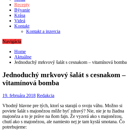
Recepty
Bývanie
Krása
Videá
Kontakt
Kontakt a inzercia
Navigácia
Home
Aktuálne
Jednoduchý mrkvový šalát s cesnakom – vitamínová bomba
Jednoduchý mrkvový šalát s cesnakom –
vitamínová bomba
19. februára 2018
Redakcia
Vhodný hlavne pre tých, ktorí sa starajú o svoju váhu. Možno si
poviete šalát s majonézou môže byť zdravý? Nie, nie je tu žiadna
majonéza a to je práve na ňom fajn. Že vyzerá ako s majonézou,
chutí ako s majonézou, ale namiesto nej je tam kyslá smotana. Čo
potrebujeme: