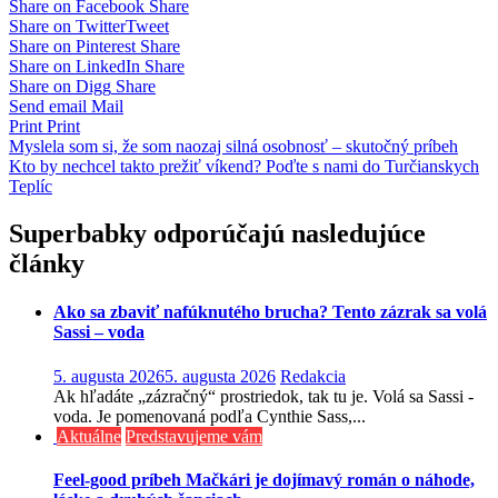
Share on Facebook
Share
Share on Twitter
Tweet
Share on Pinterest
Share
Share on LinkedIn
Share
Share on Digg
Share
Send email
Mail
Print
Print
Navigácia
Myslela som si, že som naozaj silná osobnosť – skutočný príbeh
Kto by nechcel takto prežiť víkend? Poďte s nami do Turčianskych
v
Teplíc
článku
Superbabky odporúčajú nasledujúce
články
Ako sa zbaviť nafúknutého brucha? Tento zázrak sa volá
Sassi – voda
5. augusta 2026
5. augusta 2026
Redakcia
Ak hľadáte „zázračný“ prostriedok, tak tu je. Volá sa Sassi -
voda. Je pomenovaná podľa Cynthie Sass,...
Aktuálne
Predstavujeme vám
Feel-good príbeh Mačkári je dojímavý román o náhode,