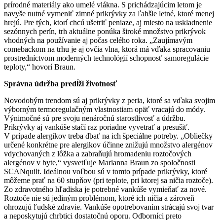
prírodné materiály ako umelé vlákna. S prichádzajúcim letom je
navyše nutné vymeniť zimné prikrývky za ľahšie letné, ktoré menej
hrejú. Pre tých, ktorí chcú ušetriť peniaze, aj miesto na uskladnenie
sezónnych perín, trh aktuálne ponúka široké množstvo prikrývok
vhodných na používanie aj počas celého roka. „Zaujímavým
comebackom na trhu je aj ovčia vlna, ktorá má vďaka spracovaniu
prostredníctvom moderných technológií schopnosť samoregulácie
teploty,“ hovorí Braun.
Správna údržba predĺži životnosť
Novodobým trendom sú aj prikrývky z peria, ktoré sa vďaka svojim
výborným termoregulačným vlastnostiam opäť vracajú do módy.
Výnimočné sú pre svoju nenáročnú starostlivosť a údržbu.
Prikrývky aj vankúše stačí raz poriadne vyvetrať a presušiť.
V prípade alergikov treba dbať na ich špeciálne potreby. „Obliečky
určené konkrétne pre alergikov účinne znižujú množstvo alergénov
vdychovaných z lôžka a zabraňujú hromadeniu roztočových
alergénov v byte,“ vysvetľuje Marianna Braun zo spoločnosti
SCANquilt. Ideálnou voľbou sú v tomto prípade prikrývky, ktoré
môžeme prať na 60 stupňov (pri teplote, pri ktorej sa ničia roztoče).
Zo zdravotného hľadiska je potrebné vankúše vymieňať za nové.
Roztoče nie sú jediným problémom, ktoré ich ničia a zároveň
ohrozujú ľudské zdravie. Vankúše opotrebovaním strácajú svoj tvar
a neposkytujú chrbtici dostatočnú oporu. Odborníci preto