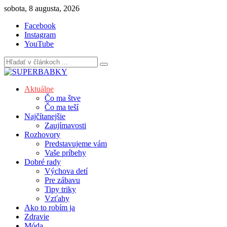
Skip
sobota, 8 augusta, 2026
to
Facebook
content
Instagram
YouTube
Aktuálne
Čo ma štve
Čo ma teší
Najčítanejšie
Zaujímavosti
Rozhovory
Predstavujeme vám
Vaše príbehy
Dobré rady
Výchova detí
Pre zábavu
Tipy triky
Vzťahy
Ako to robím ja
Zdravie
Móda