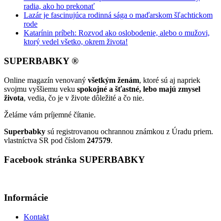
radia, ako ho prekonať
Lazár je fascinujúca rodinná sága o maďarskom šľachtickom
rode
Katarínin príbeh: Rozvod ako oslobodenie, alebo o mužovi,
ktorý vedel všetko, okrem života!
SUPERBABKY ®
Online magazín venovaný
všetkým ženám
, ktoré sú aj napriek
svojmu vyššiemu veku
spokojné a šťastné, lebo majú zmysel
života
, vedia, čo je v živote dôležité a čo nie.
Želáme vám príjemné čítanie.
Superbabky
sú registrovanou ochrannou známkou z Úradu priem.
vlastníctva SR pod číslom
247579
.
Facebook stránka SUPERBABKY
Informácie
Kontakt