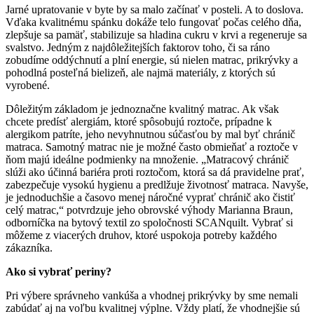
Jarné upratovanie v byte by sa malo začínať v posteli. A to doslova.
Vďaka kvalitnému spánku dokáže telo fungovať počas celého dňa,
zlepšuje sa pamäť, stabilizuje sa hladina cukru v krvi a regeneruje sa
svalstvo. Jedným z najdôležitejších faktorov toho, či sa ráno
zobudíme oddýchnutí a plní energie, sú nielen matrac, prikrývky a
pohodlná posteľná bielizeň, ale najmä materiály, z ktorých sú
vyrobené.
Dôležitým základom je jednoznačne kvalitný matrac. Ak však
chcete predísť alergiám, ktoré spôsobujú roztoče, prípadne k
alergikom patríte, jeho nevyhnutnou súčasťou by mal byť chránič
matraca. Samotný matrac nie je možné často obmieňať a roztoče v
ňom majú ideálne podmienky na množenie. „Matracový chránič
slúži ako účinná bariéra proti roztočom, ktorá sa dá pravidelne prať,
zabezpečuje vysokú hygienu a predlžuje životnosť matraca. Navyše,
je jednoduchšie a časovo menej náročné vyprať chránič ako čistiť
celý matrac,“ potvrdzuje jeho obrovské výhody Marianna Braun,
odborníčka na bytový textil zo spoločnosti SCANquilt. Vybrať si
môžeme z viacerých druhov, ktoré uspokoja potreby každého
zákazníka.
Ako si vybrať periny?
Pri výbere správneho vankúša a vhodnej prikrývky by sme nemali
zabúdať aj na voľbu kvalitnej výplne. Vždy platí, že vhodnejšie sú