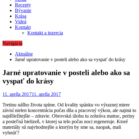
Recepty
Bývanie
Krása
Videá
Kontakt
Kontakt a inzercia
Navigácia
Aktuálne
Jarné upratovanie v posteli alebo ako sa vyspať do krásy
Jarné upratovanie v posteli alebo ako sa
vyspať do krásy
11. apríla 2017
11. apríla 2017
Tretinu nášho života spíme. Od kvality spánku vo výraznej miere
závisí nielen koncentrácia počas dňa a pracovný výkon, ale najmä to
najdôležitejšie – zdravie. Obrovskú úlohu tu zohráva matrac, periny
a posteľná bielizeň, v ktorej sa telo počas noci regeneruje. Ktoré
materiály sú najvhodnejšie a ktorým by sme sa, naopak, mali
vyhnúť?