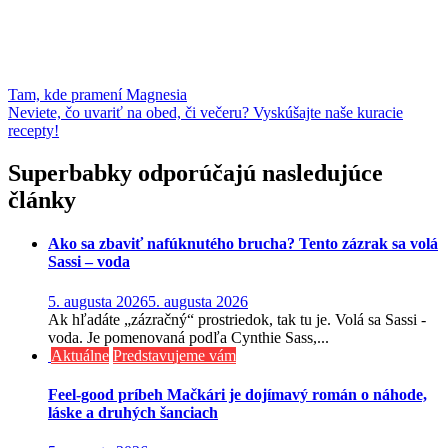
Share on Pinterest
Share
Share on LinkedIn
Share
Share on Digg
Share
Send email
Mail
Print
Print
Navigácia
Tam, kde pramení Magnesia
Neviete, čo uvariť na obed, či večeru? Vyskúšajte naše kuracie
v
recepty!
článku
Superbabky odporúčajú nasledujúce
články
Ako sa zbaviť nafúknutého brucha? Tento zázrak sa volá
Sassi – voda
5. augusta 2026
5. augusta 2026
Ak hľadáte „zázračný“ prostriedok, tak tu je. Volá sa Sassi -
voda. Je pomenovaná podľa Cynthie Sass,...
Aktuálne
Predstavujeme vám
Feel-good príbeh Mačkári je dojímavý román o náhode,
láske a druhých šanciach