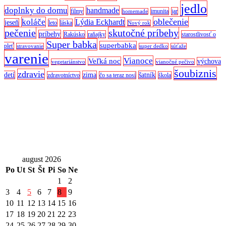
jedlo
doplnky do domu
handmade
filmy
imunita
jar
homemade
oblečenie
koláče
Lýdia Eckhardt
jeseň
leto
láska
Nový rok
pečenie
skutočné príbehy
príbehy
Rakúsko
raňajky
starostlivosť o
Super babka
superbabka
pleť
stravovanie
super dedko
súťaže
varenie
Vianoce
Veľká noc
výchova
vegetariánstvo
vianočné pečivo
šoubiznis
zdravie
detí
zima
šatník
zdravotníctvo
čo sa teraz nosí
škola
august 2026
Po
Ut
St
Št
Pi
So
Ne
1
2
3
4
5
6
7
8
9
10
11
12
13
14
15
16
17
18
19
20
21
22
23
24
25
26
27
28
29
30