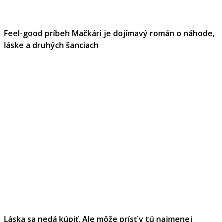
Feel-good príbeh Mačkári je dojímavý román o náhode,
láske a druhých šanciach
Láska sa nedá kúpiť. Ale môže prísť v tú najmenej