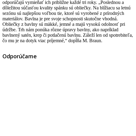
odporúčajú vymieňať ich približne každé tri roky. „Poslednou a
dôležitou súčasťou kvality spánku sú obliečky. Na blížiacu sa letnú
sezónu sú najlepšou voľbou tie, ktoré sú vyrobené z prírodných
materiálov. Bavlna je pre svoje schopnosti skutočne vhodná.
Obliečky z bavlny sú mäkké, jemné a majú vysokú odolnosť pri
údržbe. Trh nám ponúka rôzne úpravy bavlny, ako napríklad
bavlnený satén, krep či potlačenú bavlnu. Záleží len od spotrebiteľa,
čo mu je na dotyk viac príjemné,“ dopĺňa M. Braun.
Odporúčame