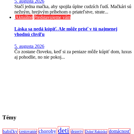
5. augusta 2026
Stačí jedna mačka, aby spojila úplne cudzích ľudí. Mačkári sú
nežným, hrejivým príbehom o priateľstve, strate...
Aktuálne
Predstavujeme vám
Láska sa nedá kúpiť. Ale môže prísť v tú najmenej
vhodnú chvíľu
5. augusta 2026
Čo zostane človeku, keď si za peniaze môže kúpiť dom, luxus
aj pohodlie, no nie pokoj...
Témy
deti
choroby
domácnosť
babičky
cestovanie
dezerty
Dolné Rakúsko