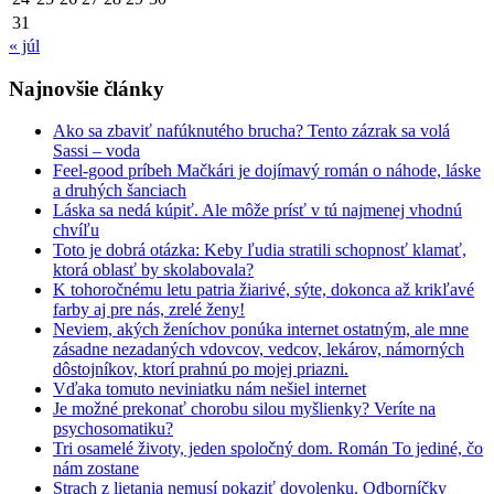
31
« júl
Najnovšie články
Ako sa zbaviť nafúknutého brucha? Tento zázrak sa volá
Sassi – voda
Feel-good príbeh Mačkári je dojímavý román o náhode, láske
a druhých šanciach
Láska sa nedá kúpiť. Ale môže prísť v tú najmenej vhodnú
chvíľu
Toto je dobrá otázka: Keby ľudia stratili schopnosť klamať,
ktorá oblasť by skolabovala?
K tohoročnému letu patria žiarivé, sýte, dokonca až krikľavé
farby aj pre nás, zrelé ženy!
Neviem, akých ženíchov ponúka internet ostatným, ale mne
zásadne nezadaných vdovcov, vedcov, lekárov, námorných
dôstojníkov, ktorí prahnú po mojej priazni.
Vďaka tomuto neviniatku nám nešiel internet
Je možné prekonať chorobu silou myšlienky? Veríte na
psychosomatiku?
Tri osamelé životy, jeden spoločný dom. Román To jediné, čo
nám zostane
Strach z lietania nemusí pokaziť dovolenku. Odborníčky