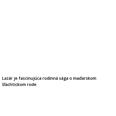
Lazár je fascinujúca rodinná sága o maďarskom
šľachtickom rode