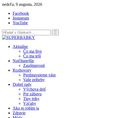
Skip
nedeľa, 9 augusta, 2026
to
Facebook
content
Instagram
YouTube
Aktuálne
Čo ma štve
Čo ma teší
Najčítanejšie
Zaujímavosti
Rozhovory
Predstavujeme vám
Vaše príbehy
Dobré rady
Výchova detí
Pre zábavu
Tipy triky
Vzťahy
Ako to robím ja
Zdravie
Móda