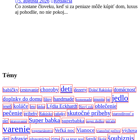
5. augusta 2026
Redakcia
Čo zostane človeku, keď si za peniaze môže kúpiť dom, luxus
aj pohodlie, no nie pokoj...
Témy
deti
choroby
domácnosť
babičky
cestovanie
dezerty
Dolné Rakúsko
jedlo
doplnky do domu
handmade
filmy
imunita
jar
homemade
oblečenie
koláče
Lýdia Eckhardt
jeseň
leto
láska
Nový rok
pečenie
skutočné príbehy
príbehy
Rakúsko
raňajky
starostlivosť o
Super babka
superbabka
pleť
stravovanie
super dedko
súťaže
varenie
Vianoce
Veľká noc
výchova
vegetariánstvo
vianočné pečivo
šoubiznis
zdravie
detí
zima
šatník
zdravotníctvo
čo sa teraz nosí
škola