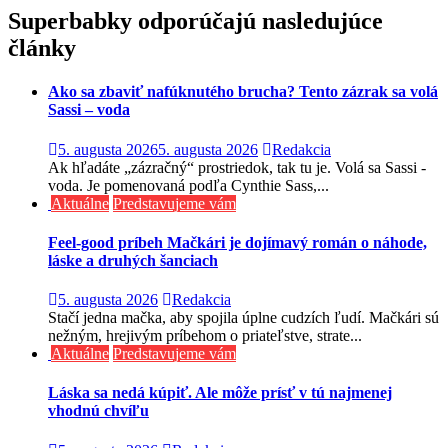
v
Superbabky odporúčajú nasledujúce
článku
články
Ako sa zbaviť nafúknutého brucha? Tento zázrak sa volá
Sassi – voda
5. augusta 2026
5. augusta 2026
Redakcia
Ak hľadáte „zázračný“ prostriedok, tak tu je. Volá sa Sassi -
voda. Je pomenovaná podľa Cynthie Sass,...
Aktuálne
Predstavujeme vám
Feel-good príbeh Mačkári je dojímavý román o náhode,
láske a druhých šanciach
5. augusta 2026
Redakcia
Stačí jedna mačka, aby spojila úplne cudzích ľudí. Mačkári sú
nežným, hrejivým príbehom o priateľstve, strate...
Aktuálne
Predstavujeme vám
Láska sa nedá kúpiť. Ale môže prísť v tú najmenej
vhodnú chvíľu