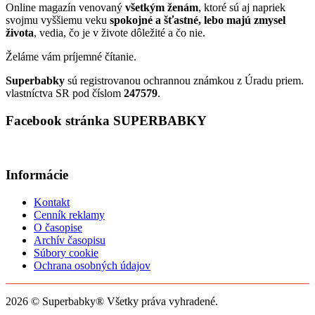
Online magazín venovaný
všetkým ženám
, ktoré sú aj napriek
svojmu vyššiemu veku
spokojné a šťastné, lebo majú zmysel
života
, vedia, čo je v živote dôležité a čo nie.
Želáme vám príjemné čítanie.
Superbabky
sú registrovanou ochrannou známkou z Úradu priem.
vlastníctva SR pod číslom
247579
.
Facebook stránka SUPERBABKY
Informácie
Kontakt
Cenník reklamy
O časopise
Archív časopisu
Súbory cookie
Ochrana osobných údajov
2026 © Superbabky® Všetky práva vyhradené.