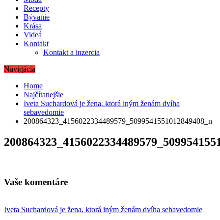
Recepty
Bývanie
Krása
Videá
Kontakt
Kontakt a inzercia
Navigácia
Home
Najčítanejšie
Iveta Suchardová je žena, ktorá iným ženám dvíha
sebavedomie
200864323_4156022334489579_5099541551012849408_n
200864323_4156022334489579_509954155
Vaše komentáre
Navigácia
Iveta Suchardová je žena, ktorá iným ženám dvíha sebavedomie