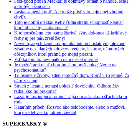
Feel-good príbeh Mačkári je dojímavý román o náhode, láske
a druhých šanciach
Láska sa nedá kúpiť. Ale môže prísť v tú najmenej vhodnú
chvíľu
Toto je dobrá otázka: Keby ľudia stratili schopnosť klamať,
ktorá oblasť by skolabovala?
K tohoročnému letu patria žiarivé, sýte, dokonca až krikľavé
farby aj pre nás, zrelé ženy!
Neviem, akých ženíchov ponúka internet ostatným, ale mne
zásadne nezadaných vdovcov, vedcov, lekárov, námorných
dôstojníkov, ktorí prahnú po mojej priazni.
Vďaka tomuto neviniatku nám nešiel internet
Je možné prekonať chorobu silou myšlienky? Veríte na
psychosomatiku?
Tri osamelé životy, jeden spoločný dom. Román To jediné, čo
nám zostane
Strach z lietania nemusí pokaziť dovolenku. Odborníčky
radia, ako ho prekonať
Lazár je fascinujúca rodinná sága o maďarskom šľachtickom
rode
Katarínin príbeh: Rozvod ako oslobodenie, alebo o mužovi,
ktorý vedel všetko, okrem života!
SUPERBABKY ®