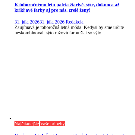
K tohoročnému letu patria žiarivé, sýte, dokonca až
krikľavé farby aj pre nás, zrelé ženy!
31. júla 2026
31. júla 2026
Redakcia
Zaujímavá je tohoročná letná móda. Kedysi by sme určite
neskombinovali sýto ružovú farbu šiat so sýto...
Najčítanejšie
Vaše príbehy