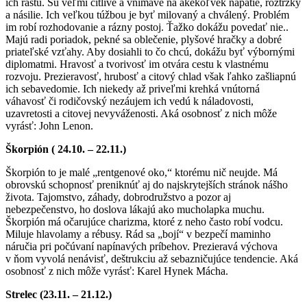
ich rastu. Sú veľmi citlivé a vnímavé na akékoľvek napätie, roztržky
a násilie. Ich veľkou túžbou je byť milovaný a chválený. Problém
im robí rozhodovanie a rázny postoj. Ťažko dokážu povedať nie..
Majú radi poriadok, pekné sa oblečenie, plyšové hračky a dobré
priateľské vzťahy. Aby dosiahli to čo chcú, dokážu byť výbornými
diplomatmi. Hravosť a tvorivosť im otvára cestu k vlastnému
rozvoju. Prezieravosť, hrubosť a citový chlad však ľahko zašliapnú
ich sebavedomie. Ich niekedy až priveľmi krehká vnútorná
váhavosť či rodičovský nezáujem ich vedú k náladovosti,
uzavretosti a citovej nevyváženosti. Aká osobnosť z nich môže
vyrásť: John Lenon.
Škorpión ( 24.10. – 22.11.)
Škorpión to je malé „rentgenové oko,“ ktorému nič neujde. Má
obrovskú schopnosť preniknúť aj do najskrytejších stránok nášho
života. Tajomstvo, záhady, dobrodružstvo a pozor aj
nebezpečenstvo, ho doslova lákajú ako mucholapka muchu.
Škorpión má očarujúce charizma, ktoré z neho často robí vodcu.
Miluje hlavolamy a rébusy. Rád sa „bojí“ v bezpečí maminho
náručia pri počúvaní napínavých príbehov. Prezieravá výchova
v ňom vyvolá nenávisť, deštrukciu až sebazničujúce tendencie. Aká
osobnosť z nich môže vyrásť: Karel Hynek Mácha.
Strelec (23.11. – 21.12.)