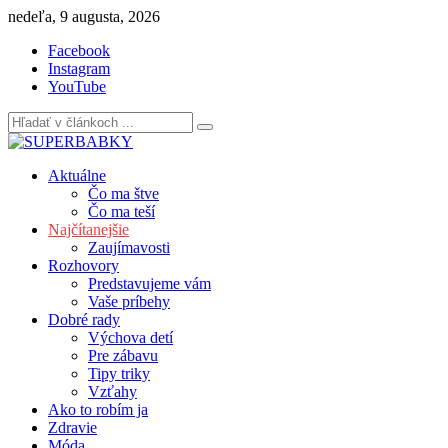
Skip
nedeľa, 9 augusta, 2026
to
Facebook
content
Instagram
YouTube
Aktuálne
Čo ma štve
Čo ma teší
Najčítanejšie
Zaujímavosti
Rozhovory
Predstavujeme vám
Vaše príbehy
Dobré rady
Výchova detí
Pre zábavu
Tipy triky
Vzťahy
Ako to robím ja
Zdravie
Móda