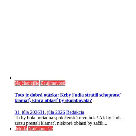
Najčítanejšie
Zaujímavosti
Toto je dobrá otázka: Keby ľudia stratili schopnosť
klamať, ktorá oblasť by skolabovala?
31. júla 2026
31. júla 2026
Redakcia
To by bola poriadna spoločenská revolúcia! Ak by ľudia
zrazu prestali klamať, niektoré oblasti by zažili...
Móda
Najčítanejšie