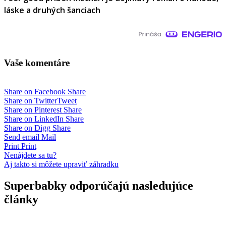
láske a druhých šanciach
Vaše komentáre
Share on Facebook
Share
Share on Twitter
Tweet
Share on Pinterest
Share
Share on LinkedIn
Share
Share on Digg
Share
Send email
Mail
Print
Print
Navigácia
Nenájdete sa tu?
Aj takto si môžete upraviť záhradku
v
článku
Superbabky odporúčajú nasledujúce
články