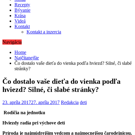
Recepty
Bývanie
Krása
Videá
Kontakt
Kontakt a inzercia
Navigácia
Home
Najčítanejšie
Čo dostalo vaše dieťa do vienka podľa hviezd? Silné, či slabé
stránky?
Čo dostalo vaše dieťa do vienka podľa
hviezd? Silné, či slabé stránky?
23. apríla 2017
27. apríla 2017
Redakcia
deti
Rodičia na jednotku
Hviezdy radia pri výchove detí
Príroda je najmúdrejším vedcom a najmocnejšou čarodejnicou.