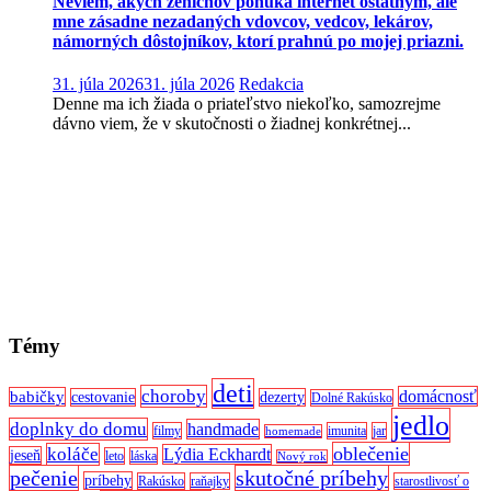
Neviem, akých ženíchov ponúka internet ostatným, ale
mne zásadne nezadaných vdovcov, vedcov, lekárov,
námorných dôstojníkov, ktorí prahnú po mojej priazni.
31. júla 2026
31. júla 2026
Redakcia
Denne ma ich žiada o priateľstvo niekoľko, samozrejme
dávno viem, že v skutočnosti o žiadnej konkrétnej...
Témy
deti
choroby
domácnosť
babičky
cestovanie
dezerty
Dolné Rakúsko
jedlo
doplnky do domu
handmade
filmy
imunita
jar
homemade
oblečenie
koláče
Lýdia Eckhardt
jeseň
leto
láska
Nový rok
pečenie
skutočné príbehy
príbehy
Rakúsko
raňajky
starostlivosť o