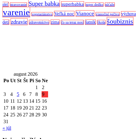
Super babka
superbabka
pleť
stravovanie
super dedko
súťaže
varenie
Vianoce
Veľká noc
výchova
vegetariánstvo
vianočné pečivo
šoubiznis
zdravie
detí
zima
šatník
zdravotníctvo
čo sa teraz nosí
škola
august 2026
Po
Ut
St
Št
Pi
So
Ne
1
2
3
4
5
6
7
8
9
10
11
12
13
14
15
16
17
18
19
20
21
22
23
24
25
26
27
28
29
30
31
« júl