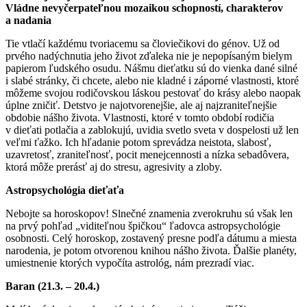
Vládne nevyčerpateľnou mozaikou schopností, charakterov
a nadania
Tie vtlačí každému tvoriacemu sa človiečikovi do génov. Už od
prvého nadýchnutia jeho život zďaleka nie je nepopísaným bielym
papierom ľudského osudu. Nášmu dieťatku sú do vienka dané silné
i slabé stránky, či chcete, alebo nie kladné i záporné vlastnosti, ktoré
môžeme svojou rodičovskou láskou pestovať do krásy alebo naopak
úplne zničiť. Detstvo je najotvorenejšie, ale aj najzraniteľnejšie
obdobie nášho života. Vlastnosti, ktoré v tomto období rodičia
v dieťati potlačia a zablokujú, uvidia svetlo sveta v dospelosti už len
veľmi ťažko. Ich hľadanie potom sprevádza neistota, slabosť,
uzavretosť, zraniteľnosť, pocit menejcennosti a nízka sebadôvera,
ktorá môže prerásť aj do stresu, agresivity a zloby.
Astropsychológia dieťaťa
Nebojte sa horoskopov! Slnečné znamenia zverokruhu sú však len
na prvý pohľad „viditeľnou špičkou“ ľadovca astropsychológie
osobnosti. Celý horoskop, zostavený presne podľa dátumu a miesta
narodenia, je potom otvorenou knihou nášho života. Ďalšie planéty,
umiestnenie ktorých vypočíta astrológ, nám prezradí viac.
Baran (21.3. – 20.4.)