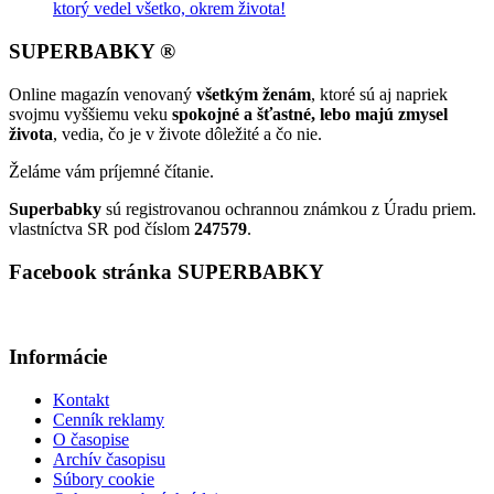
ktorý vedel všetko, okrem života!
SUPERBABKY ®
Online magazín venovaný
všetkým ženám
, ktoré sú aj napriek
svojmu vyššiemu veku
spokojné a šťastné, lebo majú zmysel
života
, vedia, čo je v živote dôležité a čo nie.
Želáme vám príjemné čítanie.
Superbabky
sú registrovanou ochrannou známkou z Úradu priem.
vlastníctva SR pod číslom
247579
.
Facebook stránka SUPERBABKY
Informácie
Kontakt
Cenník reklamy
O časopise
Archív časopisu
Súbory cookie