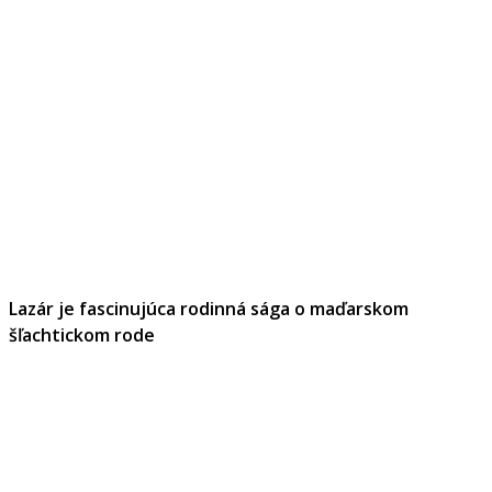
Lazár je fascinujúca rodinná sága o maďarskom
šľachtickom rode