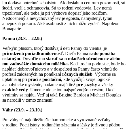
im dodáva potrebnú sebaistotu. Ak dosiahnu centrum pozornosti, sú
štedrí, vrelí a ochrancovia. Sú to rodení vodcovia. Lev nemá
trpezlivosť, ale treba ju pri výchove dopriať jeho rodičom.
Nedocenený a nevychovaný lev je egoista, namyslený, tyran
a nepozná pokoru. Aké osobnosti z nich môžu vyrásť: Napoleon
Bonaparte.
Panna (23.8. – 22.9.)
Veľkým plusom, ktorý dostávajú deti Panny do vienka, je
prirodzená poriadkumilovnosť
. Dieťa Panna
rado pomáha
ostatným
. Dovoľte mu
starať sa o mladších súrodencov alebo
mu zadovážte domáceho miláčika.
Keď trochu podrastie, bude ho
napĺňať dobrovoľníctvo a v dospelosti sa Panny často vrhnú do
profesií založených na ponúkaní
rôznych služieb
. Výborne sa
uplatnia aj pri
práci s počítačmi
, kde využijú svoje logické
a analytické myslenie, nadanie majú tiež
pre jazyky
a všetky
exaktné vedy
. Umenie nie je tou najsprávnejšou cestou, i keď
výnimky sa nájdu
.
Veď aj taká Brigitte Bardot a Michael Douglas
sa narodili v tomto znamení.
Váhy (23.9. – 23.10.)
Pre váhy sú najdôležitejšie harmonické a vyrovnané vzťahy
v rodine. Pocit istoty, rodinného zázemia a lásky je živnou pôdou