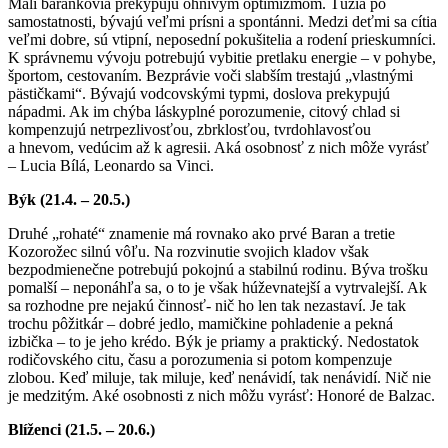
Malí baránkovia prekypujú ohnivým optimizmom. Túžia po
samostatnosti, bývajú veľmi prísni a spontánni. Medzi deťmi sa cítia
veľmi dobre, sú vtipní, neposední pokušitelia a rodení prieskumníci.
K správnemu vývoju potrebujú vybitie pretlaku energie – v pohybe,
športom, cestovaním. Bezprávie voči slabším trestajú „vlastnými
pästičkami“. Bývajú vodcovskými typmi, doslova prekypujú
nápadmi. Ak im chýba láskyplné porozumenie, citový chlad si
kompenzujú netrpezlivosťou, zbrklosťou, tvrdohlavosťou
a hnevom, vedúcim až k agresii. Aká osobnosť z nich môže vyrásť
– Lucia Bílá, Leonardo sa Vinci.
Býk (21.4. – 20.5.)
Druhé „rohaté“ znamenie má rovnako ako prvé Baran a tretie
Kozorožec silnú vôľu. Na rozvinutie svojich kladov však
bezpodmienečne potrebujú pokojnú a stabilnú rodinu. Býva trošku
pomalší – neponáhľa sa, o to je však húževnatejší a vytrvalejší. Ak
sa rozhodne pre nejakú činnosť- nič ho len tak nezastaví. Je tak
trochu pôžitkár – dobré jedlo, mamičkine pohladenie a pekná
izbička – to je jeho krédo. Býk je priamy a praktický. Nedostatok
rodičovského citu, času a porozumenia si potom kompenzuje
zlobou. Keď miluje, tak miluje, keď nenávidí, tak nenávidí. Nič nie
je medzitým. Aké osobnosti z nich môžu vyrásť: Honoré de Balzac.
Blíženci (21.5. – 20.6.)