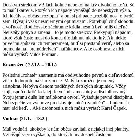
Detským strelcom v žilách koluje nepokoj ná krv divokého koňa. Sú
to malí Ikarovia, ktorých ich nápady vynášajú do nebeských výšin.
Ich ideály sa občas „roztopia“ a oni si pri páde „rozbijú nos“ o tvrdú
zem. Bývajú však nesmiernymi optimistami. Potrebujú cítiť slobodu
a voľnosť. Rodičovské záchranné krídla nesmú byť príliš citeľné.
Neustály pohyb a zmena – to je motto strelcov. Prekypujú nápadmi,
ktoré však často musí do konca dfotiahnuť niekto iný. Ak niekto
priveľmi spútava ich temperament, buď si prestanú veriť, alebo sa
premenia na „premúdrelých“ nafúkancov. Aké osobnosti z nich
môžu vyrásť: Miloš Forman.
Kozorožec ( 22.12. – 20.1.)
Posledné „rohaté“ znamenie má obdivuhodne pevnú a cieľavedomú
vôľu. Jednoroh má silu z ocele. Malý kozorožec je rodený
aristokrat. Nebýva členom tradičných detských skupiniek. Vždy
stojí aspoň o krôčik ďalej. Je veľmi samostatný a disciplínovaný.
Svoju jemnú dušu len málokomu otvorí. Vyžaduje pevnú disciplínu.
Nebezpečie vo výchove predstavuje „niečo za niečo“ – budem ťa
mať rád keď… Aké osobnosti z nich môžu vyrásť: Karel Čapek.
Vodnár (21.1. – 18.2.)
Malí vodnári akokeby k nám občas zavítali z nejakej inej planéty.
Vznášajú sa vo výškach, do ktorých my dospelí často ani