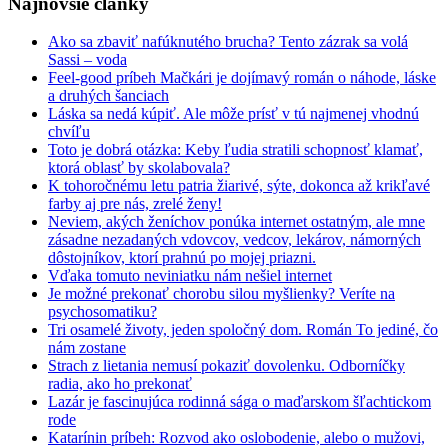
Najnovšie články
Ako sa zbaviť nafúknutého brucha? Tento zázrak sa volá
Sassi – voda
Feel-good príbeh Mačkári je dojímavý román o náhode, láske
a druhých šanciach
Láska sa nedá kúpiť. Ale môže prísť v tú najmenej vhodnú
chvíľu
Toto je dobrá otázka: Keby ľudia stratili schopnosť klamať,
ktorá oblasť by skolabovala?
K tohoročnému letu patria žiarivé, sýte, dokonca až krikľavé
farby aj pre nás, zrelé ženy!
Neviem, akých ženíchov ponúka internet ostatným, ale mne
zásadne nezadaných vdovcov, vedcov, lekárov, námorných
dôstojníkov, ktorí prahnú po mojej priazni.
Vďaka tomuto neviniatku nám nešiel internet
Je možné prekonať chorobu silou myšlienky? Veríte na
psychosomatiku?
Tri osamelé životy, jeden spoločný dom. Román To jediné, čo
nám zostane
Strach z lietania nemusí pokaziť dovolenku. Odborníčky
radia, ako ho prekonať
Lazár je fascinujúca rodinná sága o maďarskom šľachtickom
rode
Katarínin príbeh: Rozvod ako oslobodenie, alebo o mužovi,