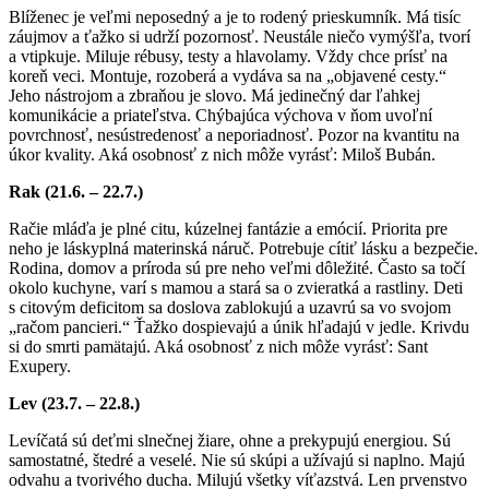
Blíženec je veľmi neposedný a je to rodený prieskumník. Má tisíc
záujmov a ťažko si udrží pozornosť. Neustále niečo vymýšľa, tvorí
a vtipkuje. Miluje rébusy, testy a hlavolamy. Vždy chce prísť na
koreň veci. Montuje, rozoberá a vydáva sa na „objavené cesty.“
Jeho nástrojom a zbraňou je slovo. Má jedinečný dar ľahkej
komunikácie a priateľstva. Chýbajúca výchova v ňom uvoľní
povrchnosť, nesústredenosť a neporiadnosť. Pozor na kvantitu na
úkor kvality. Aká osobnosť z nich môže vyrásť: Miloš Bubán.
Rak (21.6. – 22.7.)
Račie mláďa je plné citu, kúzelnej fantázie a emócií. Priorita pre
neho je láskyplná materinská náruč. Potrebuje cítiť lásku a bezpečie.
Rodina, domov a príroda sú pre neho veľmi dôležité. Často sa točí
okolo kuchyne, varí s mamou a stará sa o zvieratká a rastliny. Deti
s citovým deficitom sa doslova zablokujú a uzavrú sa vo svojom
„račom pancieri.“ Ťažko dospievajú a únik hľadajú v jedle. Krivdu
si do smrti pamätajú. Aká osobnosť z nich môže vyrásť: Sant
Exupery.
Lev (23.7. – 22.8.)
Levíčatá sú deťmi slnečnej žiare, ohne a prekypujú energiou. Sú
samostatné, štedré a veselé. Nie sú skúpi a užívajú si naplno. Majú
odvahu a tvorivého ducha. Milujú všetky víťazstvá. Len prvenstvo