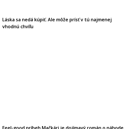
Láska sa nedá kúpiť. Ale môže prísť v tú najmenej
vhodnú chvíľu
Feel-good príbeh Mačkári je dojímavý román o náhode,