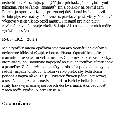
nedovidíme. Filozofujú, premýšľajú a prichádzajú s originálnymi
nápadmi. Nie je ľahké „stiahnuť“ ich z oblakov na pevnú zem.
Potrebujú oporu v blízkej, spriaznenej duši, ktorá by ho ukotvila.
Milujú plyšové hračky a čarovné rozprávkové postavičky. Necitlivá
výchova v nich všetko otočí naruby. Prestanú pre nich platiť
záväzné pravidlá a svoje okolie šokujú. Aká osobnosť z nich môže
vyrásť: Jules Verne.
Ryby ( 19.2. – 20.3.)
Malé rybičky mieria opačným smerom ako vodnár: ich cieľom sú
nedozerné hĺbky skrývajúce korene života. Opustiť bezpečie
maminho bruška sa im veľmi nechce. Sú to nežné, krehké dušičky,
ktoré akoby boli intuitívne napojené na svojich rodičov, súrodencov
a priateľov. Z tónu reči a atmosféry okolo seba podvedome vycítia
radosť, napätie, či zlobu. Urobia všetko preto, aby bola doma
pohoda a najmä láska. Tá je u rybičiek živnou pôdou pre rozvoj
a rast. Napätie, zlo a nenávisť ich priam fyzicky bolia. Strach zo
straty láskavej maminej náruče ich doslova mučí. Aká osobnosť
z nich môže vyrásť: Albert Einstein.
Odporúčame