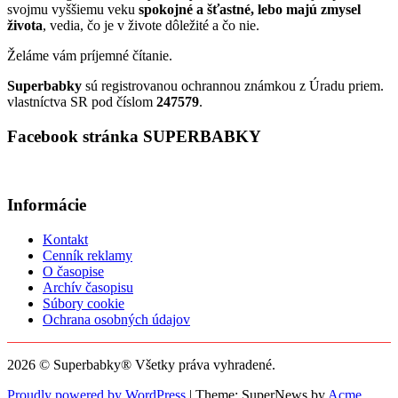
svojmu vyššiemu veku
spokojné a šťastné, lebo majú zmysel
života
, vedia, čo je v živote dôležité a čo nie.
Želáme vám príjemné čítanie.
Superbabky
sú registrovanou ochrannou známkou z Úradu priem.
vlastníctva SR pod číslom
247579
.
Facebook stránka SUPERBABKY
Informácie
Kontakt
Cenník reklamy
O časopise
Archív časopisu
Súbory cookie
Ochrana osobných údajov
2026 © Superbabky® Všetky práva vyhradené.
Proudly powered by WordPress
|
Theme: SuperNews by
Acme