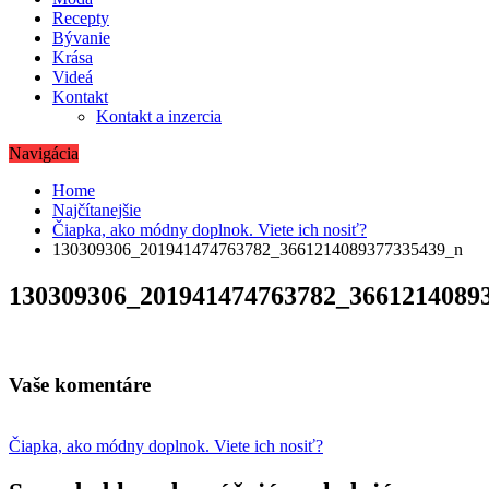
Recepty
Bývanie
Krása
Videá
Kontakt
Kontakt a inzercia
Navigácia
Home
Najčítanejšie
Čiapka, ako módny doplnok. Viete ich nosiť?
130309306_201941474763782_3661214089377335439_n
130309306_201941474763782_3661214089
Vaše komentáre
Navigácia
Čiapka, ako módny doplnok. Viete ich nosiť?
v