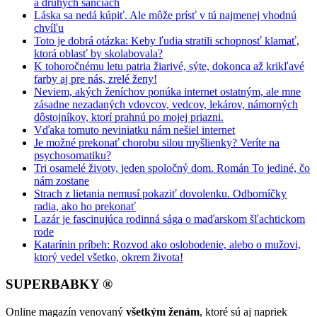
a druhých šanciach
Láska sa nedá kúpiť. Ale môže prísť v tú najmenej vhodnú
chvíľu
Toto je dobrá otázka: Keby ľudia stratili schopnosť klamať,
ktorá oblasť by skolabovala?
K tohoročnému letu patria žiarivé, sýte, dokonca až krikľavé
farby aj pre nás, zrelé ženy!
Neviem, akých ženíchov ponúka internet ostatným, ale mne
zásadne nezadaných vdovcov, vedcov, lekárov, námorných
dôstojníkov, ktorí prahnú po mojej priazni.
Vďaka tomuto neviniatku nám nešiel internet
Je možné prekonať chorobu silou myšlienky? Veríte na
psychosomatiku?
Tri osamelé životy, jeden spoločný dom. Román To jediné, čo
nám zostane
Strach z lietania nemusí pokaziť dovolenku. Odborníčky
radia, ako ho prekonať
Lazár je fascinujúca rodinná sága o maďarskom šľachtickom
rode
Katarínin príbeh: Rozvod ako oslobodenie, alebo o mužovi,
ktorý vedel všetko, okrem života!
SUPERBABKY ®
Online magazín venovaný
všetkým ženám
, ktoré sú aj napriek