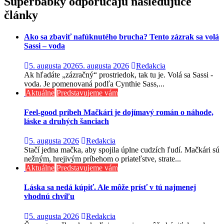
Superbabky odporúčajú nasledujúce
článku
články
Ako sa zbaviť nafúknutého brucha? Tento zázrak sa volá
Sassi – voda
5. augusta 2026
5. augusta 2026
Redakcia
Ak hľadáte „zázračný“ prostriedok, tak tu je. Volá sa Sassi -
voda. Je pomenovaná podľa Cynthie Sass,...
Aktuálne
Predstavujeme vám
Feel-good príbeh Mačkári je dojímavý román o náhode,
láske a druhých šanciach
5. augusta 2026
Redakcia
Stačí jedna mačka, aby spojila úplne cudzích ľudí. Mačkári sú
nežným, hrejivým príbehom o priateľstve, strate...
Aktuálne
Predstavujeme vám
Láska sa nedá kúpiť. Ale môže prísť v tú najmenej
vhodnú chvíľu
5. augusta 2026
Redakcia