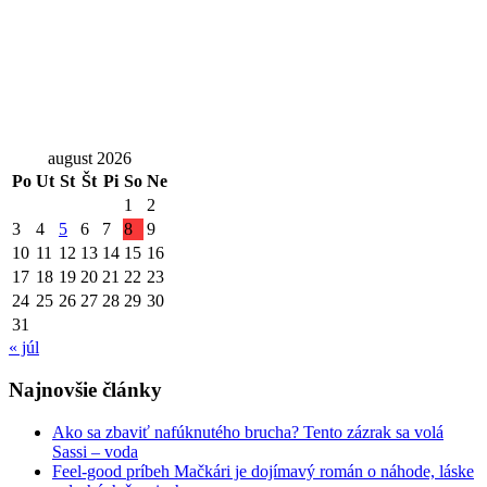
august 2026
Po
Ut
St
Št
Pi
So
Ne
1
2
3
4
5
6
7
8
9
10
11
12
13
14
15
16
17
18
19
20
21
22
23
24
25
26
27
28
29
30
31
« júl
Najnovšie články
Ako sa zbaviť nafúknutého brucha? Tento zázrak sa volá
Sassi – voda
Feel-good príbeh Mačkári je dojímavý román o náhode, láske