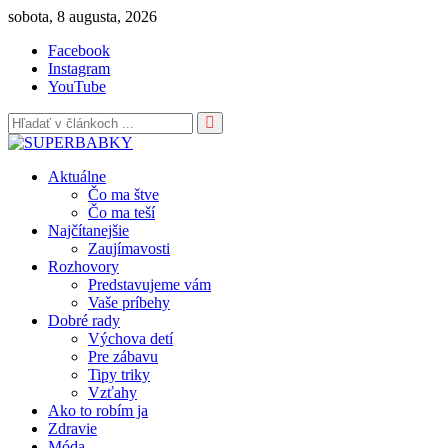
Skip
sobota, 8 augusta, 2026
to
Facebook
content
Instagram
YouTube
Aktuálne
Čo ma štve
Čo ma teší
Najčítanejšie
Zaujímavosti
Rozhovory
Predstavujeme vám
Vaše príbehy
Dobré rady
Výchova detí
Pre zábavu
Tipy triky
Vzťahy
Ako to robím ja
Zdravie
Móda