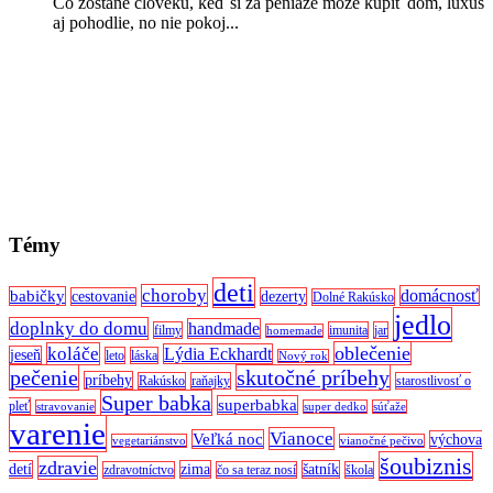
Čo zostane človeku, keď si za peniaze môže kúpiť dom, luxus
aj pohodlie, no nie pokoj...
Témy
deti
choroby
domácnosť
babičky
cestovanie
dezerty
Dolné Rakúsko
jedlo
doplnky do domu
handmade
filmy
imunita
jar
homemade
oblečenie
koláče
Lýdia Eckhardt
jeseň
leto
láska
Nový rok
pečenie
skutočné príbehy
príbehy
Rakúsko
raňajky
starostlivosť o
Super babka
superbabka
pleť
stravovanie
super dedko
súťaže
varenie
Vianoce
Veľká noc
výchova
vegetariánstvo
vianočné pečivo
šoubiznis
zdravie
detí
zima
šatník
zdravotníctvo
čo sa teraz nosí
škola