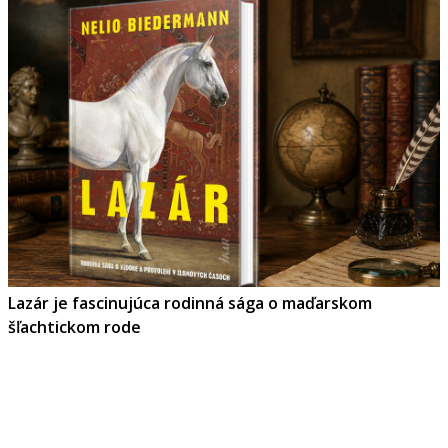
Lazár je fascinujúca rodinná sága o maďarskom
šľachtickom rode