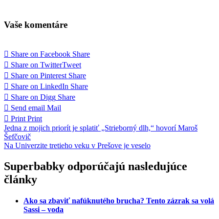
Vaše komentáre
Share on Facebook
Share
Share on Twitter
Tweet
Share on Pinterest
Share
Share on LinkedIn
Share
Share on Digg
Share
Send email
Mail
Print
Print
Navigácia
Jedna z mojich priorít je splatiť „Strieborný dlh,“ hovorí Maroš
Šefčovič
v
Na Univerzite tretieho veku v Prešove je veselo
článku
Superbabky odporúčajú nasledujúce
články
Ako sa zbaviť nafúknutého brucha? Tento zázrak sa volá
Sassi – voda