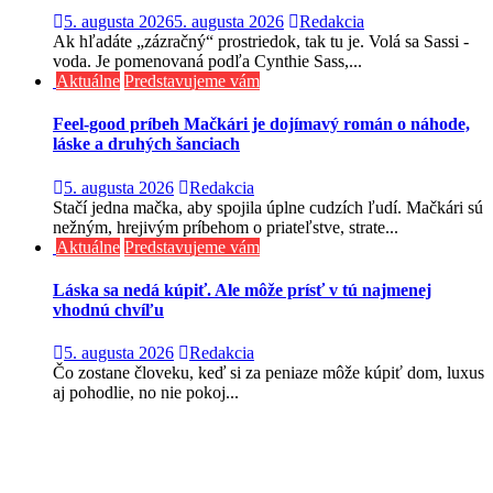
5. augusta 2026
5. augusta 2026
Redakcia
Ak hľadáte „zázračný“ prostriedok, tak tu je. Volá sa Sassi -
voda. Je pomenovaná podľa Cynthie Sass,...
Aktuálne
Predstavujeme vám
Feel-good príbeh Mačkári je dojímavý román o náhode,
láske a druhých šanciach
5. augusta 2026
Redakcia
Stačí jedna mačka, aby spojila úplne cudzích ľudí. Mačkári sú
nežným, hrejivým príbehom o priateľstve, strate...
Aktuálne
Predstavujeme vám
Láska sa nedá kúpiť. Ale môže prísť v tú najmenej
vhodnú chvíľu
5. augusta 2026
Redakcia
Čo zostane človeku, keď si za peniaze môže kúpiť dom, luxus
aj pohodlie, no nie pokoj...