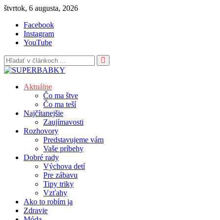
Skip
štvrtok, 6 augusta, 2026
to
Facebook
content
Instagram
YouTube
Aktuálne
Čo ma štve
Čo ma teší
Najčítanejšie
Zaujímavosti
Rozhovory
Predstavujeme vám
Vaše príbehy
Dobré rady
Výchova detí
Pre zábavu
Tipy triky
Vzťahy
Ako to robím ja
Zdravie
Móda