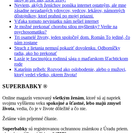
Neviem, akých ženíchov ponúka internet ostatným, ale mne
zásadne nezadaných vdovcov, vedcov, lekárov, námorných
dôstojníkov, ktorí prahnú po mojej priazni.
Vďaka tomuto neviniatku nám nešiel internet
Je možné prekonať chorobu silou myšlienky? Veríte na
psychosomatiku?
Tri osamelé životy, jeden spoločný dom. Román To jediné, čo
nám zostane
Strach z lietania nemusí pokaziť dovolenku. Odborníčky
radia, ako ho prekonať
Lazár je fascinujúca rodinná sága o maďarskom šľachtickom
rode
Katarínin príbeh: Rozvod ako oslobodenie, alebo o mužovi,
ktorý vedel všetko, okrem života!
SUPERBABKY ®
Online magazín venovaný
všetkým ženám
, ktoré sú aj napriek
svojmu vyššiemu veku
spokojné a šťastné, lebo majú zmysel
života
, vedia, čo je v živote dôležité a čo nie.
Želáme vám príjemné čítanie.
Superbabky
sú registrovanou ochrannou známkou z Úradu priem.