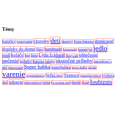
Témy
deti
choroby
domácnosť
babičky
cestovanie
dezerty
Dolné Rakúsko
jedlo
doplnky do domu
handmade
filmy
imunita
jar
homemade
oblečenie
koláče
Lýdia Eckhardt
jeseň
leto
láska
Nový rok
pečenie
skutočné príbehy
príbehy
Rakúsko
raňajky
starostlivosť o
Super babka
superbabka
pleť
stravovanie
super dedko
súťaže
varenie
Vianoce
Veľká noc
výchova
vegetariánstvo
vianočné pečivo
šoubiznis
zdravie
detí
zima
šatník
zdravotníctvo
čo sa teraz nosí
škola