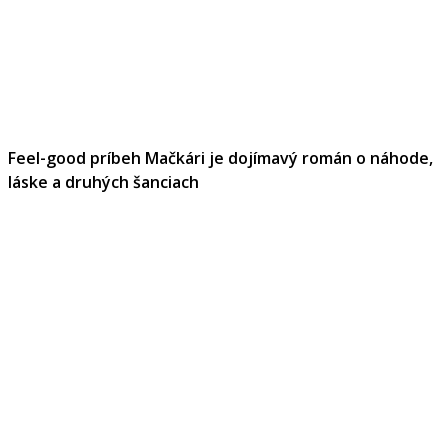
Feel-good príbeh Mačkári je dojímavý román o náhode,
láske a druhých šanciach