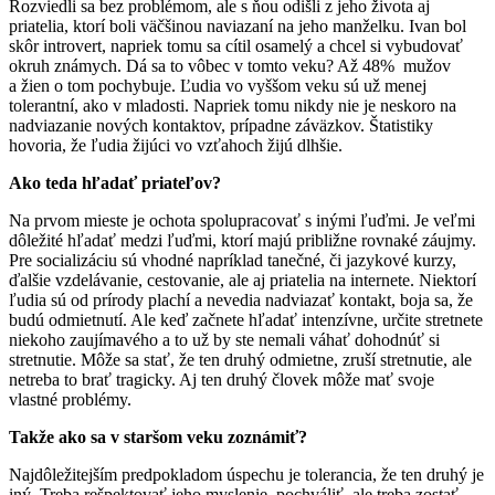
Rozviedli sa bez problémom, ale s ňou odišli z jeho života aj
priatelia, ktorí boli väčšinou naviazaní na jeho manželku. Ivan bol
skôr introvert, napriek tomu sa cítil osamelý a chcel si vybudovať
okruh známych. Dá sa to vôbec v tomto veku? Až 48% mužov
a žien o tom pochybuje. Ľudia vo vyššom veku sú už menej
tolerantní, ako v mladosti. Napriek tomu nikdy nie je neskoro na
nadviazanie nových kontaktov, prípadne záväzkov. Štatistiky
hovoria, že ľudia žijúci vo vzťahoch žijú dlhšie.
Ako teda hľadať priateľov?
Na prvom mieste je ochota spolupracovať s inými ľuďmi. Je veľmi
dôležité hľadať medzi ľuďmi, ktorí majú približne rovnaké záujmy.
Pre socializáciu sú vhodné napríklad tanečné, či jazykové kurzy,
ďalšie vzdelávanie, cestovanie, ale aj priatelia na internete. Niektorí
ľudia sú od prírody plachí a nevedia nadviazať kontakt, boja sa, že
budú odmietnutí. Ale keď začnete hľadať intenzívne, určite stretnete
niekoho zaujímavého a to už by ste nemali váhať dohodnúť si
stretnutie. Môže sa stať, že ten druhý odmietne, zruší stretnutie, ale
netreba to brať tragicky. Aj ten druhý človek môže mať svoje
vlastné problémy.
Takže ako sa v staršom veku zoznámiť?
Najdôležitejším predpokladom úspechu je tolerancia, že ten druhý je
iný. Treba rešpektovať jeho myslenie, pochváliť, ale treba zostať