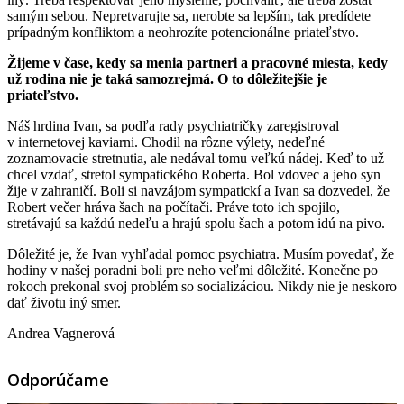
samým sebou. Nepretvarujte sa, nerobte sa lepším, tak predídete
prípadným konfliktom a neohrozíte potencionálne priateľstvo.
Žijeme v čase, kedy sa menia partneri a pracovné miesta, kedy
už rodina nie je taká samozrejmá. O to dôležitejšie je
priateľstvo.
Náš hrdina Ivan, sa podľa rady psychiatričky zaregistroval
v internetovej kaviarni. Chodil na rôzne výlety, nedeľné
zoznamovacie stretnutia, ale nedával tomu veľkú nádej. Keď to už
chcel vzdať, stretol sympatického Roberta. Bol vdovec a jeho syn
žije v zahraničí. Boli si navzájom sympatickí a Ivan sa dozvedel, že
Robert večer hráva šach na počítači. Práve toto ich spojilo,
stretávajú sa každú nedeľu a hrajú spolu šach a potom idú na pivo.
Dôležité je, že Ivan vyhľadal pomoc psychiatra. Musím povedať, že
hodiny v našej poradni boli pre neho veľmi dôležité. Konečne po
rokoch prekonal svoj problém so socializáciou. Nikdy nie je neskoro
dať životu iný smer.
Andrea Vagnerová
Odporúčame