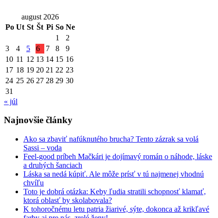
august 2026
Po
Ut
St
Št
Pi
So
Ne
1
2
3
4
5
6
7
8
9
10
11
12
13
14
15
16
17
18
19
20
21
22
23
24
25
26
27
28
29
30
31
« júl
Najnovšie články
Ako sa zbaviť nafúknutého brucha? Tento zázrak sa volá
Sassi – voda
Feel-good príbeh Mačkári je dojímavý román o náhode, láske
a druhých šanciach
Láska sa nedá kúpiť. Ale môže prísť v tú najmenej vhodnú
chvíľu
Toto je dobrá otázka: Keby ľudia stratili schopnosť klamať,
ktorá oblasť by skolabovala?
K tohoročnému letu patria žiarivé, sýte, dokonca až krikľavé
farby aj pre nás, zrelé ženy!