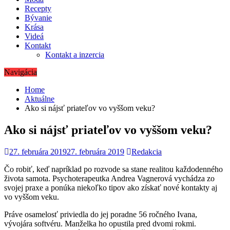
Recepty
Bývanie
Krása
Videá
Kontakt
Kontakt a inzercia
Navigácia
Home
Aktuálne
Ako si nájsť priateľov vo vyššom veku?
Ako si nájsť priateľov vo vyššom veku?
27. februára 2019
27. februára 2019
Redakcia
Čo robiť, keď napríklad po rozvode sa stane realitou každodenného
života samota. Psychoterapeutka Andrea Vagnerová vychádza zo
svojej praxe a ponúka niekoľko tipov ako získať nové kontakty aj
vo vyššom veku.
Práve osamelosť priviedla do jej poradne 56 ročného Ivana,
vývojára softvéru. Manželka ho opustila pred dvomi rokmi.