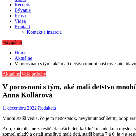
Recepty
Bývanie
Krása
Videá
Kontakt
Kontakt a inzercia
Navigácia
Home
Aktuálne
V porovnaní s tým, aké mali detstvo mnohí naši rovesníci hlavn
Aktuálne
Vaše príbehy
V porovnaní s tým, aké mali detstvo mnohí 
Anna Kollárová
1. decembra 2022
Redakcia
Mnohí starší vedia, čo je to nedostatok, nevyhnutnosť šetriť, odopiera
Áno, zbierali sme z cestičiek našich detí každučkú smietku a mysleli 
zomrel mladý a ostali sme štyri malé deti, starší bratia 7 a 6, ja 4 a 