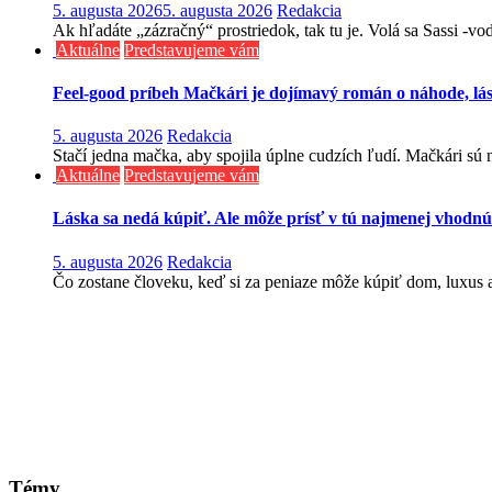
5. augusta 2026
5. augusta 2026
Redakcia
Ak hľadáte „zázračný“ prostriedok, tak tu je. Volá sa Sassi -v
Aktuálne
Predstavujeme vám
Feel-good príbeh Mačkári je dojímavý román o náhode, lá
5. augusta 2026
Redakcia
Stačí jedna mačka, aby spojila úplne cudzích ľudí. Mačkári sú n
Aktuálne
Predstavujeme vám
Láska sa nedá kúpiť. Ale môže prísť v tú najmenej vhodnú
5. augusta 2026
Redakcia
Čo zostane človeku, keď si za peniaze môže kúpiť dom, luxus aj
Témy