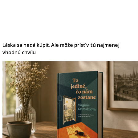
Láska sa nedá kúpiť. Ale môže prísť v tú najmenej
vhodnú chvíľu