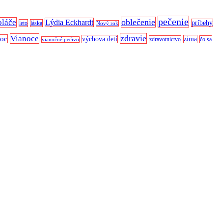
pečenie
oblečenie
oláče
Lýdia Eckhardt
príbehy
leto
láska
Nový rok
zdravie
Vianoce
noc
výchova detí
zima
zdravotníctvo
čo sa
vianočné pečivo