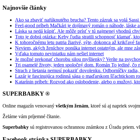
Najnovšie články
Ako sa zbaviť nafúknutého brucha? Tento zázrak sa volá Sassi
Feel-good príbeh Mačkári je dojímavý román o náhode, láske a
Láska sa nedá kúpiť. Ale môže prísť v tú najmenej vhodnú chv
Toto je dobrá otázka: Keby ľudia stratili schopnosť klamať, kt
K tohoročnému letu patria žiarivé, sýte, dokonca až krikľavé far
Neviem, akých ženíchov ponúka internet ostatným, ale mne zás
Vďaka tomuto neviniatku nám nešiel internet
Je možné prekonať chorobu silou myšlienky? Veríte na psycho
Tri osamelé životy, jeden spoločný dom. Román To jediné, čo 
Strach z lietania nemusí pokaziť dovolenku. Odborníčky radia
Lazár je fascinujúca rodinná sága o maďarskom šľachtickom r
Katarínin príbeh: Rozvod ako oslobodenie, alebo o mužovi, kto
SUPERBABKY ®
Online magazín venovaný
všetkým ženám
, ktoré sú aj napriek svo
Želáme vám príjemné čítanie.
Superbabky
sú registrovanou ochrannou známkou z Úradu priem. vl
Facebook stránka SUPERBABKY