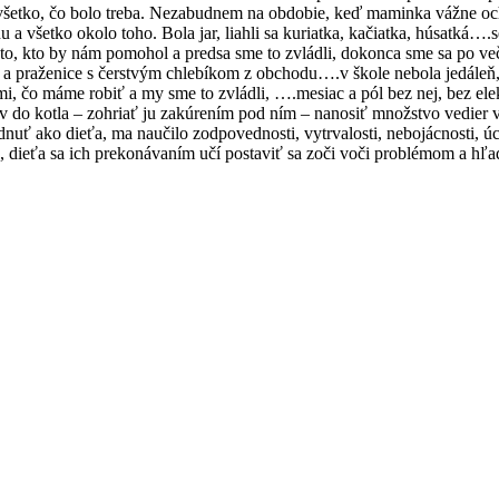
 všetko, čo bolo treba. Nezabudnem na obdobie, keď maminka vážne ocho
 a všetko okolo toho. Bola jar, liahli sa kuriatka, kačiatka, húsatká…
kto, kto by nám pomohol a predsa sme to zvládli, dokonca sme sa po v
a praženice s čerstvým chlebíkom z obchodu….v škole nebola jedáleň, t
 čo máme robiť a my sme to zvládli, ….mesiac a pól bez nej, bez elek
v do kotla – zohriať ju zakúrením pod ním – nanosiť množstvo vedier vo
ť ako dieťa, ma naučilo zodpovednosti, vytrvalosti, nebojácnosti, úc
dieťa sa ich prekonávaním učí postaviť sa zoči voči problémom a hľadá 