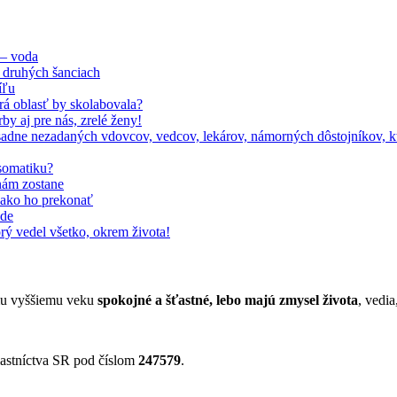
 – voda
 druhých šanciach
íľu
orá oblasť by skolabovala?
by aj pre nás, zrelé ženy!
adne nezadaných vdovcov, vedcov, lekárov, námorných dôstojníkov, kto
somatiku?
nám zostane
, ako ho prekonať
ode
rý vedel všetko, okrem života!
jmu vyššiemu veku
spokojné a šťastné, lebo majú zmysel života
, vedia
astníctva SR pod číslom
247579
.