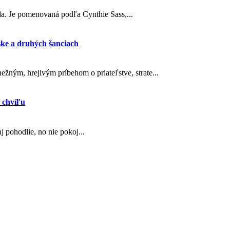
oda. Je pomenovaná podľa Cynthie Sass,...
ske a druhých šanciach
ežným, hrejivým príbehom o priateľstve, strate...
 chvíľu
 pohodlie, no nie pokoj...