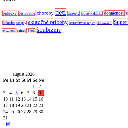
deti
choroby
domácnosť
babičky
cestovanie
dezerty
Dolné Rakúsko
skutočné príbehy
Super
Rakúsko
raňajky
starostlivosť o pleť
stravovanie
šoubiznis
šatník
teraz nosí
škola
august 2026
Po
Ut
St
Št
Pi
So
Ne
1
2
3
4
5
6
7
8
9
10
11
12
13
14
15
16
17
18
19
20
21
22
23
24
25
26
27
28
29
30
31
« júl