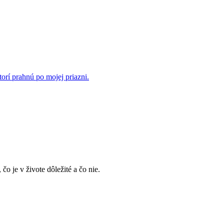
rí prahnú po mojej priazni.
, čo je v živote dôležité a čo nie.