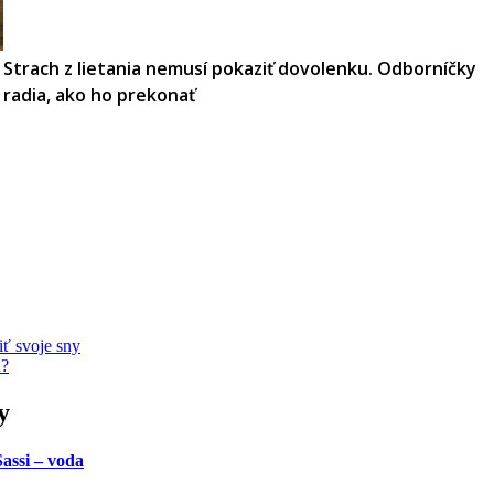
Strach z lietania nemusí pokaziť dovolenku. Odborníčky
radia, ako ho prekonať
iť svoje sny
h?
y
assi – voda