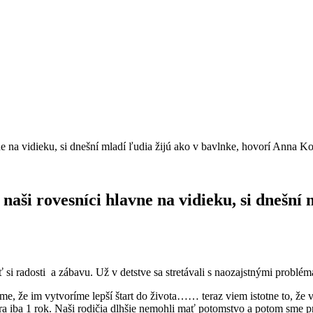
e na vidieku, si dnešní mladí ľudia žijú ako v bavlnke, hovorí Anna Ko
naši rovesníci hlavne na vidieku, si dnešní 
ť si radosti a zábavu. Už v detstve sa stretávali s naozajstnými problé
sme, že im vytvoríme lepší štart do života…… teraz viem istotne to, že 
sestra iba 1 rok. Naši rodičia dlhšie nemohli mať potomstvo a potom sme p