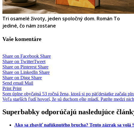
Tri osamelé životy, jeden spoločný dom. Román To
jediné, čo nám zostane
Vaše komentáre
Share on Facebook
Share
Share on Twitter
Tweet
Share on Pinterest
Share
Share on LinkedIn
Share
Share on Digg
Share
Send email
Mail
Print
Print
Navigácia
Som úplne obyčajná 53 ročná žena, ktorá si po päťdesiatke začala pln
Veľa starších ľudí hovorí, že sú duchom ešte mladí. Patríte medzi nic
v
článku
Superbabky odporúčajú nasledujúce článk
Ako sa zbaviť nafúknutého brucha? Tento zázrak sa volá S