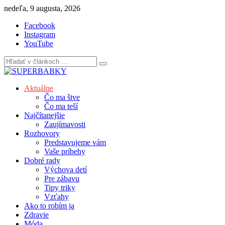
Skip
nedeľa, 9 augusta, 2026
to
Facebook
content
Instagram
YouTube
Aktuálne
Čo ma štve
Čo ma teší
Najčítanejšie
Zaujímavosti
Rozhovory
Predstavujeme vám
Vaše príbehy
Dobré rady
Výchova detí
Pre zábavu
Tipy triky
Vzťahy
Ako to robím ja
Zdravie
Móda