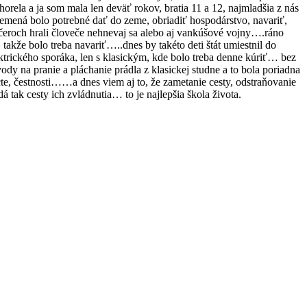
rela a ja som mala len deväť rokov, bratia 11 a 12, najmladšia z nás
.semená bolo potrebné dať do zeme, obriadiť hospodárstvo, navariť,
ečeroch hrali človeče nehnevaj sa alebo aj vankúšové vojny….ráno
akže bolo treba navariť…..dnes by takéto deti štát umiestnil do
trického sporáka, len s klasickým, kde bolo treba denne kúriť… bez
dy na pranie a pláchanie prádla z klasickej studne a to bola poriadna
te, čestnosti……a dnes viem aj to, že zametanie cesty, odstraňovanie
tak cesty ich zvládnutia… to je najlepšia škola života.