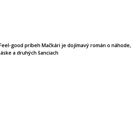
Feel-good príbeh Mačkári je dojímavý román o náhode,
láske a druhých šanciach