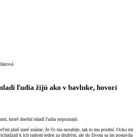
llárová
mladí ľudia žijú ako v bavlnke, hovorí
mami, ktoré dnešní mladí ľudia nepoznajú.
veľmi platí staré známe, že čo ma nezabije, tak to ma posilní. Ocko mi
richádzali k ich radosti jeden za druhým, ale do života sa im postavila