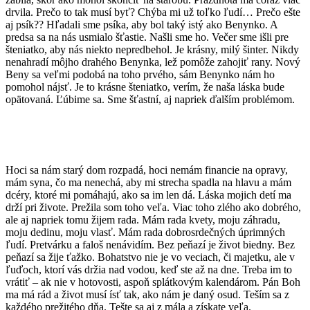
drvila. Prečo to tak musí byť? Chýba mi už toľko ľudí… Prečo ešte
aj psík?? Hľadali sme psíka, aby bol taký istý ako Benynko. A
predsa sa na nás usmialo šťastie. Našli sme ho. Večer sme išli pre
šteniatko, aby nás niekto nepredbehol. Je krásny, milý šinter. Nikdy
nenahradí môjho drahého Benynka, lež pomôže zahojiť rany. Nový
Beny sa veľmi podobá na toho prvého, sám Benynko nám ho
pomohol nájsť. Je to krásne šteniatko, verím, že naša láska bude
opätovaná. Ľúbime sa. Sme šťastní, aj napriek ďalším problémom.
Hoci sa nám starý dom rozpadá, hoci nemám financie na opravy,
mám syna, čo ma nenechá, aby mi strecha spadla na hlavu a mám
dcéry, ktoré mi pomáhajú, ako sa im len dá. Láska mojich detí ma
drží pri živote. Prežila som toho veľa. Viac toho zlého ako dobrého,
ale aj napriek tomu žijem rada. Mám rada kvety, moju záhradu,
moju dedinu, moju vlasť. Mám rada dobrosrdečných úprimných
ľudí. Pretvárku a faloš nenávidím. Bez peňazí je život biedny. Bez
peňazí sa žije ťažko. Bohatstvo nie je vo veciach, či majetku, ale v
ľuďoch, ktorí vás držia nad vodou, keď ste až na dne. Treba im to
vrátiť – ak nie v hotovosti, aspoň splátkovým kalendárom. Pán Boh
ma má rád a život musí ísť tak, ako nám je daný osud. Teším sa z
každého prežitého dňa. Tešte sa aj z mála a získate veľa.