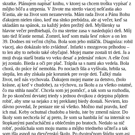
skratke. Plánujem napísať knihu, v ktorej sa chcem trošku vypísať z
môjho bôľu a utrpenia. V živote ma stretlo viacej nešťastia ako
šťastia, ale na život som nezanevrela. Mám rada život a Pánu Bohu
ďakujem nielen ráno, keď ma slnko prebúdza, ale aj večer, keď sa
ukladám na spánok, za každý jeden prežitý deň. Myšlienky sa
hlavne večer predbiehajú, čo ma stretne zasa v nasledujúci deň. Môj
tato tiež šťastie nemal. Zomrel, keď som mala šesť rokov a on len
39. Dodnes mi veľmi chýba. Bola som jeho miláčik. Diagnóza: robil
viacej, ako dokázalo telo zvládnuť. Infarkt s mozgovou príhodou –
to len aby to nebolo také obyčajné. Mojej mame zostali tri deti. Ja a
moji dvaja starší bratia vo veku desať a jedenásť rokov. A ešte čosi
jej zostalo. Bieda a oči pre plač. Trápila sa s nami ako vedela. Bola
chorá, do práce ísť nemohla. Po nociach šila a vyšívala, hrbila sa,
slepila, len aby získala pár koruniek pre svoje deti. Ťažký mala
život, než nás vychovala. Ďakujem mojej mame za detstvo, (bolo
krásne, aj keď v chudobe), za výchovu, za školu a za všetko ostatné,
čo ma stihla naučiť. Chcela som jej pomôcť, a tak som sa rozhodla,
že po skončení deviatej triedy s jednou dvojkou z dejepisu pôjdem
robiť, aby sme sa nejako z tej prekliatej biedy dostali. Neviem, kto
dávno povedal, že peniaze nie sú všetko. Možno mal pravdu, keď
ich mal. Keby ochutnal chudobu a biedu, iste by zmenil názor. Do
školy som nechcela ísť aj preto, že som sa hanbila ísť na internát so
štopkanými pančucháčmi a oblečením po bratoch. Nedalo sa nič
robiť, poslúchala som moju mamu a môjho triedneho učiteľa a tak
som išla aspoň na dievčenskú školu. Po dvojročnom štúdiu som asi