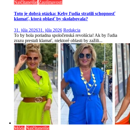
Najčítanejšie
Zaujímavosti
Toto je dobrá otázka: Keby ľudia stratili schopnosť
klamať, ktorá oblasť by skolabovala?
31. júla 2026
31. júla 2026
Redakcia
To by bola poriadna spoločenská revolúcia! Ak by ľudia
zrazu prestali klamať, niektoré oblasti by zažili...
Móda
Najčítanejšie