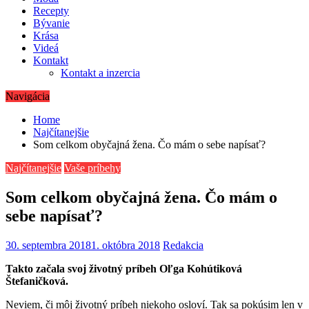
Recepty
Bývanie
Krása
Videá
Kontakt
Kontakt a inzercia
Navigácia
Home
Najčítanejšie
Som celkom obyčajná žena. Čo mám o sebe napísať?
Najčítanejšie
Vaše príbehy
Som celkom obyčajná žena. Čo mám o
sebe napísať?
30. septembra 2018
1. októbra 2018
Redakcia
Takto začala svoj životný príbeh Oľga Kohútiková
Štefaničková.
Neviem, či môj životný príbeh niekoho osloví. Tak sa pokúsim len v