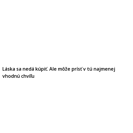
Láska sa nedá kúpiť. Ale môže prísť v tú najmenej
vhodnú chvíľu