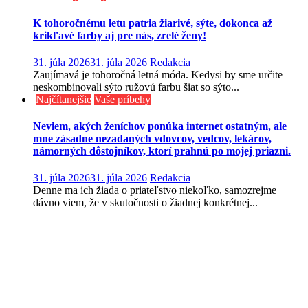
K tohoročnému letu patria žiarivé, sýte, dokonca až
krikľavé farby aj pre nás, zrelé ženy!
31. júla 2026
31. júla 2026
Redakcia
Zaujímavá je tohoročná letná móda. Kedysi by sme určite
neskombinovali sýto ružovú farbu šiat so sýto...
Najčítanejšie
Vaše príbehy
Neviem, akých ženíchov ponúka internet ostatným, ale
mne zásadne nezadaných vdovcov, vedcov, lekárov,
námorných dôstojníkov, ktorí prahnú po mojej priazni.
31. júla 2026
31. júla 2026
Redakcia
Denne ma ich žiada o priateľstvo niekoľko, samozrejme
dávno viem, že v skutočnosti o žiadnej konkrétnej...