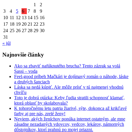
1
2
3
4
5
6
7
8
9
10
11
12
13
14
15
16
17
18
19
20
21
22
23
24
25
26
27
28
29
30
31
« júl
Najnovšie články
Ako sa zbaviť nafúknutého brucha? Tento zázrak sa volá
Sassi – voda
Feel-good príbeh Mačkári je dojímavý román o náhode, láske
a druhých šanciach
Láska sa nedá kúpiť. Ale môže prísť v tú najmenej vhodnú
chvíľu
Toto je dobrá otázka: Keby ľudia stratili schopnosť klamať,
ktorá oblasť by skolabovala?
K tohoročnému letu patria žiarivé, sýte, dokonca až krikľavé
farby aj pre nás, zrelé ženy!
Neviem, akých ženíchov ponúka internet ostatným, ale mne
zásadne nezadaných vdovcov, vedcov, lekárov, námorných
dôstojníkov, ktorí prahnú po mojej priazni.