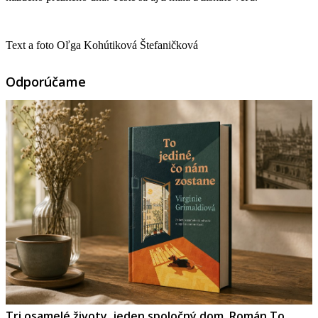
Text a foto Oľga Kohútiková Štefaničková
Odporúčame
Tri osamelé životy, jeden spoločný dom. Román To