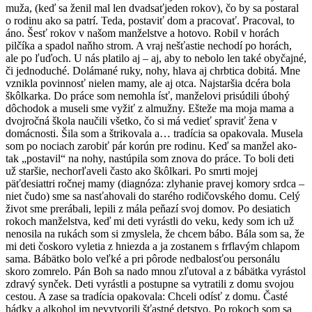
muža, (keď sa ženil mal len dvadsaťjeden rokov), čo by sa postaral
o rodinu ako sa patrí. Teda, postaviť dom a pracovať. Pracoval, to
áno. Šesť rokov v našom manželstve a hotovo. Robil v horách
pilčíka a spadol naňho strom. A vraj nešťastie nechodí po horách,
ale po ľuďoch. U nás platilo aj – aj, aby to nebolo len také obyčajné,
či jednoduché. Dolámané ruky, nohy, hlava aj chrbtica dobitá. Mne
vznikla povinnosť nielen mamy, ale aj otca. Najstaršia dcéra bola
škôlkarka. Do práce som nemohla ísť, manželovi prisúdili úbohý
dôchodok a museli sme vyžiť z almužny. Ešteže ma moja mama a
dvojročná škola naučili všetko, čo si má vedieť spraviť žena v
domácnosti. Šila som a štrikovala a… tradícia sa opakovala. Musela
som po nociach zarobiť pár korún pre rodinu. Keď sa manžel ako-
tak „postavil“ na nohy, nastúpila som znova do práce. To boli deti
už staršie, nechorľaveli často ako škôlkari. Po smrti mojej
päťdesiattri ročnej mamy (diagnóza: zlyhanie pravej komory srdca –
niet čudo) sme sa nasťahovali do starého rodičovského domu. Celý
život sme prerábali, lepili z mála peňazí svoj domov. Po desiatich
rokoch manželstva, keď mi deti vyrástli do veku, kedy som ich už
nenosila na rukách som si zmyslela, že chcem bábo. Bála som sa, že
mi deti čoskoro vyletia z hniezda a ja zostanem s frflavým chlapom
sama. Bábätko bolo veľké a pri pôrode nedbalosťou personálu
skoro zomrelo. Pán Boh sa nado mnou zľutoval a z bábätka vyrástol
zdravý synček. Deti vyrástli a postupne sa vytratili z domu svojou
cestou. A zase sa tradícia opakovala: Chceli odísť z domu. Časté
hádky a alkohol im nevytvorili šťastné detstvo. Po rokoch som sa