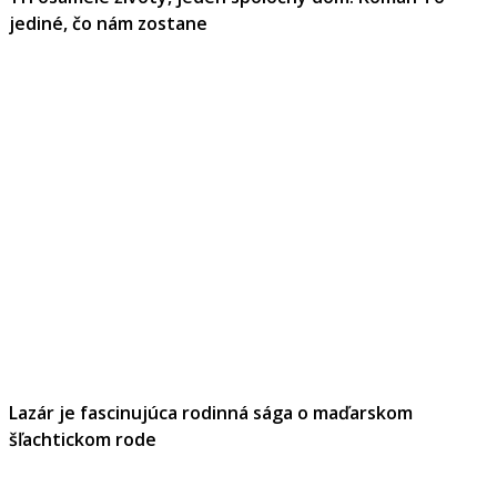
jediné, čo nám zostane
Lazár je fascinujúca rodinná sága o maďarskom
šľachtickom rode