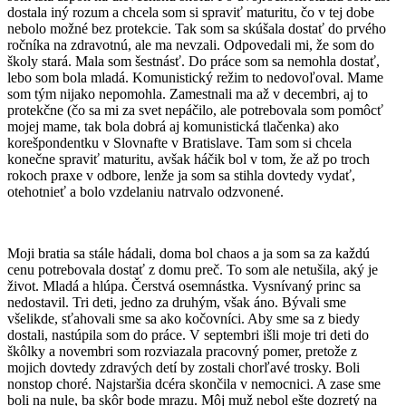
dostala iný rozum a chcela som si spraviť maturitu, čo v tej dobe
nebolo možné bez protekcie. Tak som sa skúšala dostať do prvého
ročníka na zdravotnú, ale ma nevzali. Odpovedali mi, že som do
školy stará. Mala som šestnásť. Do práce som sa nemohla dostať,
lebo som bola mladá. Komunistický režim to nedovoľoval. Mame
som tým nijako nepomohla. Zamestnali ma až v decembri, aj to
protekčne (čo sa mi za svet nepáčilo, ale potrebovala som pomôcť
mojej mame, tak bola dobrá aj komunistická tlačenka) ako
korešpondentku v Slovnafte v Bratislave. Tam som si chcela
konečne spraviť maturitu, avšak háčik bol v tom, že až po troch
rokoch praxe v odbore, lenže ja som sa stihla dovtedy vydať,
otehotnieť a bolo vzdelaniu natrvalo odzvonené.
Moji bratia sa stále hádali, doma bol chaos a ja som sa za každú
cenu potrebovala dostať z domu preč. To som ale netušila, aký je
život. Mladá a hlúpa. Čerstvá osemnástka. Vysnívaný princ sa
nedostavil. Tri deti, jedno za druhým, však áno. Bývali sme
všelikde, sťahovali sme sa ako kočovníci. Aby sme sa z biedy
dostali, nastúpila som do práce. V septembri išli moje tri deti do
škôlky a novembri som rozviazala pracovný pomer, pretože z
mojich dovtedy zdravých detí by zostali chorľavé trosky. Boli
nonstop choré. Najstaršia dcéra skončila v nemocnici. A zase sme
boli na nule, ba skôr bode mrazu. Môj muž nebol ešte dozretý na