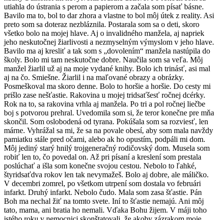
utiahla do ústrania s perom a papierom a začala som písať básne.
Bavilo ma to, bol to dar zhora a vlastne to bol môj útek z reality. Asi
preto som sa doteraz nezbláznila. Postarala som sa o deti, skoro
všetko bolo na mojej hlave. Aj o invalidného manžela, aj napriek
jeho neskutočnej žiarlivosti a nezmyselným výmyslom v jeho hlave.
Bavilo ma aj kresliť a tak som s „dovolením“ manžela nastúpila do
školy. Bolo mi tam neskutočne dobre. Naučila som sa veľa. Môj
manžel žiarlil už aj na moje vydané knihy. Bolo ich trinásť, asi mal
aj na čo. Smiešne. Žiarlil i na maľované obrazy a obrázky.
Posmeškoval ma skoro denne. Bolo to horšie a horšie. Do cesty mi
prišlo zase nešťastie. Rakovina u mojej tridsaťšesť ročnej dcérky.
Rok na to, sa rakovina vrhla aj manžela. Po tri a pol ročnej liečbe
boj s potvorou prehral. Uvedomila som si, že teror konečne pre mňa
skončil. Som oslobodená od tyrana. Pokúšala som sa rozviesť, len
márne. Vyhrážal sa mi, že sa na povale obesí, aby som mala navždy
pamiatku stále pred očami, alebo ak ho opustím, podpáli mi dom.
Môj jediný starý hnilý trojgeneračný rodičovský dom. Musela som
robiť len to, čo povedal on. Až pri písaní a kreslení som prestala
poslúchať a išla som konečne svojou cestou. Nebolo to ľahké,
štyridsaťdva rokov len tak nevymažeš. Bolo aj dobre, ale máličko.
V decembri zomrel, po všetkom utrpení som dostala vo februári
infarkt. Druhý infarkt. Nebolo čudo. Mala som zasa šťastie. Pán
Boh ma nechal žiť na tomto svete. Iní to šťastie nemajú. Ani môj
tato, mama, ani bratia ho nemali. Vďaka Bohu žijem. V máji toho
istého roku v nemocnici skonštatovali, že akoby zázrakom moje