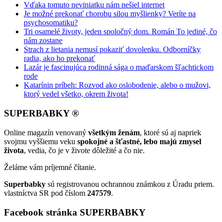
Vďaka tomuto neviniatku nám nešiel internet
Je možné prekonať chorobu silou myšlienky? Veríte na
psychosomatiku?
Tri osamelé životy, jeden spoločný dom. Román To jediné, čo
nám zostane
Strach z lietania nemusí pokaziť dovolenku. Odborníčky
radia, ako ho prekonať
Lazár je fascinujúca rodinná sága o maďarskom šľachtickom
rode
Katarínin príbeh: Rozvod ako oslobodenie, alebo o mužovi,
ktorý vedel všetko, okrem života!
SUPERBABKY ®
Online magazín venovaný
všetkým ženám
, ktoré sú aj napriek
svojmu vyššiemu veku
spokojné a šťastné, lebo majú zmysel
života
, vedia, čo je v živote dôležité a čo nie.
Želáme vám príjemné čítanie.
Superbabky
sú registrovanou ochrannou známkou z Úradu priem.
vlastníctva SR pod číslom
247579
.
Facebook stránka SUPERBABKY