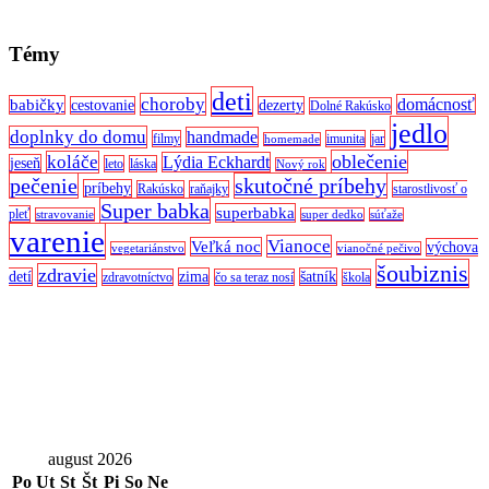
Témy
deti
choroby
domácnosť
babičky
cestovanie
dezerty
Dolné Rakúsko
jedlo
doplnky do domu
handmade
filmy
imunita
jar
homemade
oblečenie
koláče
Lýdia Eckhardt
jeseň
leto
láska
Nový rok
pečenie
skutočné príbehy
príbehy
Rakúsko
raňajky
starostlivosť o
Super babka
superbabka
pleť
stravovanie
super dedko
súťaže
varenie
Vianoce
Veľká noc
výchova
vegetariánstvo
vianočné pečivo
šoubiznis
zdravie
detí
zima
šatník
zdravotníctvo
čo sa teraz nosí
škola
august 2026
Po
Ut
St
Št
Pi
So
Ne