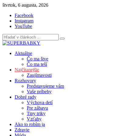
Skip
štvrtok, 6 augusta, 2026
to
Facebook
content
Instagram
YouTube
Aktuálne
Čo ma štve
Čo ma teší
Najčítanejšie
Zaujímavosti
Rozhovory
Predstavujeme vám
Vaše príbehy
Dobré rady
Výchova detí
Pre zábavu
Tipy triky
Vzťahy
Ako to robím ja
Zdravie
Móda