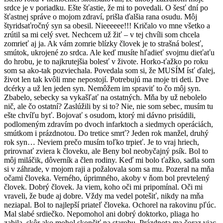
srdce je v poriadku. Ešte šťastie, že mi to povedali. O šesť dní po
šťastnej správe o mojom zdraví, prišla ďalšia rana osudu. Môj
štyridsaťročný syn sa obesil. Nieeeeee!!! Kričalo vo mne všetko a
zrútil sa mi celý svet. Nechcem už žiť – v tej chvíli som chcela
zomrieť aj ja. Ak vám zomrie blízky človek je to strašná bolesť,
smútok, ukrojené zo srdca. Ale keď musíte hľadieť svojmu dieťaťu
do hrobu, je to najkrutejšia bolesť v živote. Horko-ťažko po roku
som sa ako-tak pozviechala. Povedala som si, že MUSÍM ísť ďalej,
život len tak kvôli mne nepostojí. Potrebujú ma moje tri deti. Dve
dcérky a už len jeden syn. Nemôžem im spraviť to čo môj syn.
Zbabelo, sebecky sa vykašľať na ostatných. Mňa by už nebolelo
nič, ale čo ostatní? Zaslúžili by si to? Nie, nie som sebec, musím tu
ešte chvíľu byť. Bojovať s osudom, ktorý mi dávno prisúdili,
podlomeným zdravím po dvoch infarktoch a siedmych operáciách,
smútkom i prázdnotou. Do tretice smrť? Jeden rok manžel, druhý
rok syn… Neviem prečo musím toľko trpieť. Je to vraj hriech,
prirovnať zviera k človeku, ale Beny bol neobyčajný psík. Bol to
môj miláčik, dôverník a člen rodiny. Keď mi bolo ťažko, sadla som
si v záhrade, v mojom raji a požalovala som sa mu. Pozeral na mňa
očami človeka. Verného, úprimného, akoby v ňom bol prevtelený
človek. Dobrý človek. Ja viem, koho oči mi pripomínal. Oči mi
vraveli, že bude aj dobre. Vždy ma vedel potešiť, nikdy na mňa
neziapal. Bol to najlepší priateľ človeka. Ochorel na rakovinu pľúc.
Mal slabé srdiečko. Nepomohol ani dobrý doktorko, pliaga ho
zabila, skôr ako mohol skončiť na starobu. Prázdnota ma čoraz viac