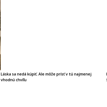
Láska sa nedá kúpiť. Ale môže prísť v tú najmenej
vhodnú chvíľu