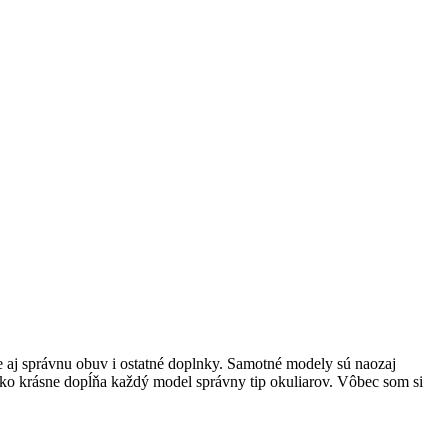
e aj správnu obuv i ostatné doplnky. Samotné modely sú naozaj
a, ako krásne dopĺňa každý model správny tip okuliarov. Vôbec som si