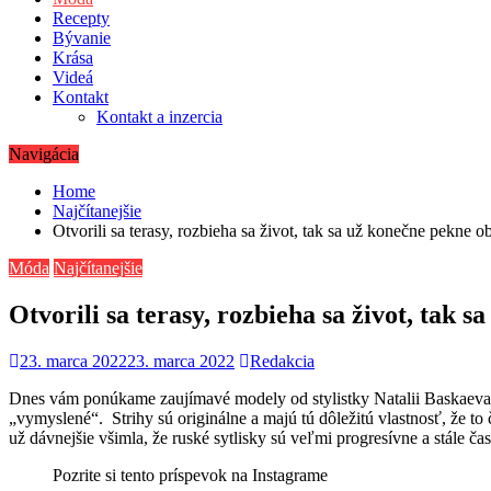
Recepty
Bývanie
Krása
Videá
Kontakt
Kontakt a inzercia
Navigácia
Home
Najčítanejšie
Otvorili sa terasy, rozbieha sa život, tak sa už konečne pekne 
Móda
Najčítanejšie
Otvorili sa terasy, rozbieha sa život, tak 
23. marca 2022
23. marca 2022
Redakcia
Dnes vám ponúkame zaujímavé modely od stylistky Natalii Baskaeva. 
„vymyslené“. Strihy sú originálne a majú tú dôležitú vlastnosť, že to
už dávnejšie všimla, že ruské sytlisky sú veľmi progresívne a stále čas
Pozrite si tento príspevok na Instagrame