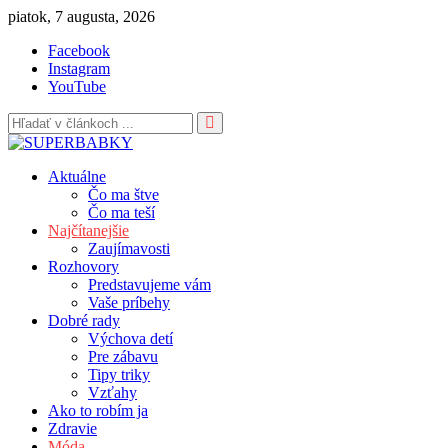
Skip
piatok, 7 augusta, 2026
to
Facebook
content
Instagram
YouTube
Aktuálne
Čo ma štve
Čo ma teší
Najčítanejšie
Zaujímavosti
Rozhovory
Predstavujeme vám
Vaše príbehy
Dobré rady
Výchova detí
Pre zábavu
Tipy triky
Vzťahy
Ako to robím ja
Zdravie
Móda