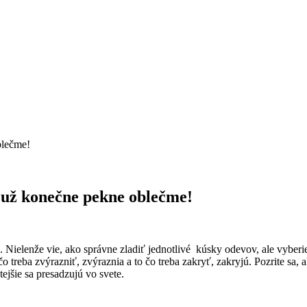
oblečme!
sa už konečne pekne oblečme!
Nielenže vie, ako správne zladiť jednotlivé kúsky odevov, ale vyberi
 čo treba zvýrazniť, zvýraznia a to čo treba zakryť, zakryjú. Pozrite s
tejšie sa presadzujú vo svete.