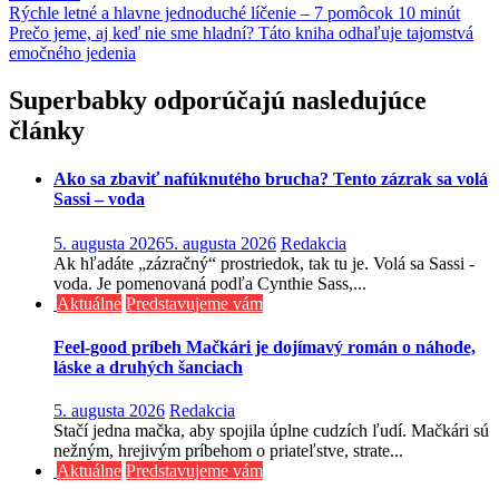
Navigácia
Rýchle letné a hlavne jednoduché líčenie – 7 pomôcok 10 minút
Prečo jeme, aj keď nie sme hladní? Táto kniha odhaľuje tajomstvá
v
emočného jedenia
článku
Superbabky odporúčajú nasledujúce
články
Ako sa zbaviť nafúknutého brucha? Tento zázrak sa volá
Sassi – voda
5. augusta 2026
5. augusta 2026
Redakcia
Ak hľadáte „zázračný“ prostriedok, tak tu je. Volá sa Sassi -
voda. Je pomenovaná podľa Cynthie Sass,...
Aktuálne
Predstavujeme vám
Feel-good príbeh Mačkári je dojímavý román o náhode,
láske a druhých šanciach
5. augusta 2026
Redakcia
Stačí jedna mačka, aby spojila úplne cudzích ľudí. Mačkári sú
nežným, hrejivým príbehom o priateľstve, strate...
Aktuálne
Predstavujeme vám