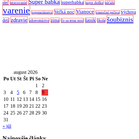
Super babka
superbabka
pleť
stravovanie
super dedko
súťaže
varenie
Vianoce
Veľká noc
výchova
vegetariánstvo
vianočné pečivo
šoubiznis
zdravie
detí
zima
šatník
zdravotníctvo
čo sa teraz nosí
škola
august 2026
Po
Ut
St
Št
Pi
So
Ne
1
2
3
4
5
6
7
8
9
10
11
12
13
14
15
16
17
18
19
20
21
22
23
24
25
26
27
28
29
30
31
« júl
Najnovšie články