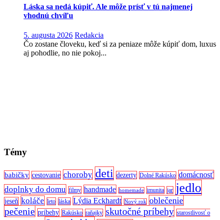
Láska sa nedá kúpiť. Ale môže prísť v tú najmenej
vhodnú chvíľu
5. augusta 2026
Redakcia
Čo zostane človeku, keď si za peniaze môže kúpiť dom, luxus
aj pohodlie, no nie pokoj...
Témy
deti
choroby
domácnosť
babičky
cestovanie
dezerty
Dolné Rakúsko
jedlo
doplnky do domu
handmade
filmy
imunita
jar
homemade
oblečenie
koláče
Lýdia Eckhardt
jeseň
leto
láska
Nový rok
pečenie
skutočné príbehy
príbehy
Rakúsko
raňajky
starostlivosť o