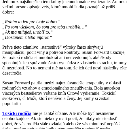
Jednou z najsilnejších tém knihy je emocionálne vydieranie. Autorka
veľmi presne opisuje vety, ktoré mnohí ľudia poznajú až príliš
dobre:
„Robím to len pre tvoje dobro.“
„Po tom všetkom, čo som pre teba urobil/a…“
„Ak ma miluješ, urobíš to.“
„Dostanem z teba infarkt.“
Práve tieto zdanlivo „starostlivé“ výroky často skrývajú
manipuláciu, pocit viny a potrebu kontroly. Susan Forward ukazuje,
že toxickí rodičia si mnohokrát ani neuvedomujú, aké škody
spôsobujú. Ich správanie často vychádza z vlastného strachu, traumy
či nezrelosti. No to nemení nič na tom, že ich deti nesú následky ešte
desaťročia.
Susan Forward patrila medzi najuznávanejšie terapeutky v oblasti
rodinných vzťahov a emocionálneho zneužívania. Bola autorkou
viacerých bestsellerov vrátane kníh Citové vydieranie, Toxickí
svokrovci, či Muži, ktorí nenávidia ženy. Jej knihy si získali
popularitu
Toxickí rodičia
nie je ľahké čítanie. Ale môže byť nesmierne
oslobodzujúce. Ak ste niekedy mali pocit, že nikdy nie ste dosť
dobrí, že vás rodičia stále ovládajú alebo že vás minulosť nepúšťa
ďalej, možno práve táto kniha vám pomôže pochopiť prečo.