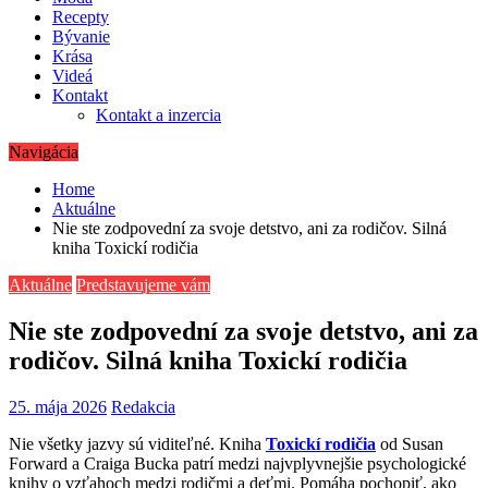
Recepty
Bývanie
Krása
Videá
Kontakt
Kontakt a inzercia
Navigácia
Home
Aktuálne
Nie ste zodpovední za svoje detstvo, ani za rodičov. Silná
kniha Toxickí rodičia
Aktuálne
Predstavujeme vám
Nie ste zodpovední za svoje detstvo, ani za
rodičov. Silná kniha Toxickí rodičia
25. mája 2026
Redakcia
Nie všetky jazvy sú viditeľné. Kniha
Toxickí rodičia
od Susan
Forward a Craiga Bucka patrí medzi najvplyvnejšie psychologické
knihy o vzťahoch medzi rodičmi a deťmi. Pomáha pochopiť, ako