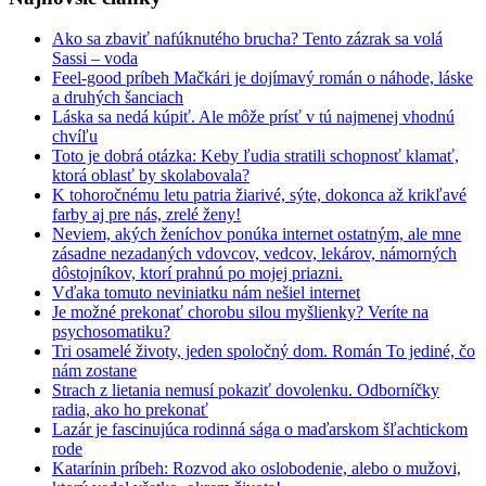
Ako sa zbaviť nafúknutého brucha? Tento zázrak sa volá
Sassi – voda
Feel-good príbeh Mačkári je dojímavý román o náhode, láske
a druhých šanciach
Láska sa nedá kúpiť. Ale môže prísť v tú najmenej vhodnú
chvíľu
Toto je dobrá otázka: Keby ľudia stratili schopnosť klamať,
ktorá oblasť by skolabovala?
K tohoročnému letu patria žiarivé, sýte, dokonca až krikľavé
farby aj pre nás, zrelé ženy!
Neviem, akých ženíchov ponúka internet ostatným, ale mne
zásadne nezadaných vdovcov, vedcov, lekárov, námorných
dôstojníkov, ktorí prahnú po mojej priazni.
Vďaka tomuto neviniatku nám nešiel internet
Je možné prekonať chorobu silou myšlienky? Veríte na
psychosomatiku?
Tri osamelé životy, jeden spoločný dom. Román To jediné, čo
nám zostane
Strach z lietania nemusí pokaziť dovolenku. Odborníčky
radia, ako ho prekonať
Lazár je fascinujúca rodinná sága o maďarskom šľachtickom
rode
Katarínin príbeh: Rozvod ako oslobodenie, alebo o mužovi,