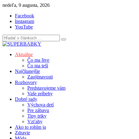
Skip
nedeľa, 9 augusta, 2026
to
Facebook
content
Instagram
YouTube
Aktuálne
Čo ma štve
Čo ma teší
Najčítanejšie
Zaujímavosti
Rozhovory
Predstavujeme vám
Vaše príbehy
Dobré rady
Výchova detí
Pre zábavu
Tipy triky
Vzťahy
Ako to robím ja
Zdravie
Móda