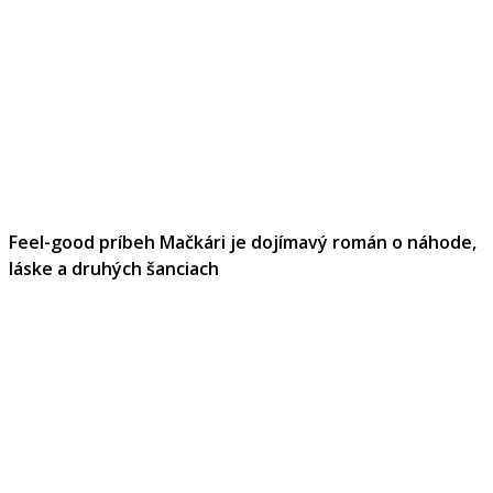
Feel-good príbeh Mačkári je dojímavý román o náhode,
láske a druhých šanciach