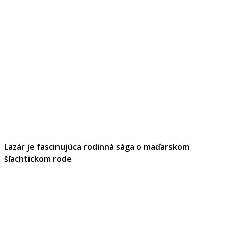
Lazár je fascinujúca rodinná sága o maďarskom
šľachtickom rode