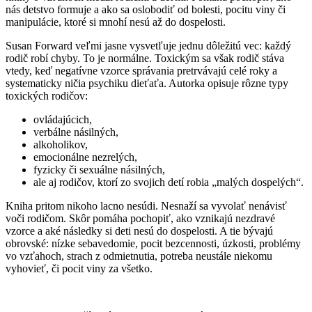
nás detstvo formuje a ako sa oslobodiť od bolesti, pocitu viny či
manipulácie, ktoré si mnohí nesú až do dospelosti.
Susan Forward veľmi jasne vysvetľuje jednu dôležitú vec: každý
rodič robí chyby. To je normálne. Toxickým sa však rodič stáva
vtedy, keď negatívne vzorce správania pretrvávajú celé roky a
systematicky ničia psychiku dieťaťa. Autorka opisuje rôzne typy
toxických rodičov:
ovládajúcich,
verbálne násilných,
alkoholikov,
emocionálne nezrelých,
fyzicky či sexuálne násilných,
ale aj rodičov, ktorí zo svojich detí robia „malých dospelých“.
Kniha pritom nikoho lacno nesúdi. Nesnaží sa vyvolať nenávisť
voči rodičom. Skôr pomáha pochopiť, ako vznikajú nezdravé
vzorce a aké následky si deti nesú do dospelosti. A tie bývajú
obrovské: nízke sebavedomie, pocit bezcennosti, úzkosti, problémy
vo vzťahoch, strach z odmietnutia, potreba neustále niekomu
vyhovieť, či pocit viny za všetko.