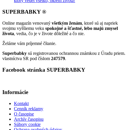
ktorý vedel všetko, okrem života!
SUPERBABKY ®
Online magazín venovaný
všetkým ženám
, ktoré sú aj napriek
svojmu vyššiemu veku
spokojné a šťastné, lebo majú zmysel
života
, vedia, čo je v živote dôležité a čo nie.
Želáme vám príjemné čítanie.
Superbabky
sú registrovanou ochrannou známkou z Úradu priem.
vlastníctva SR pod číslom
247579
.
Facebook stránka SUPERBABKY
Informácie
Kontakt
Cenník reklamy
O časopise
Archív časopisu
Súbory cookie
Ochrana osobných údajov