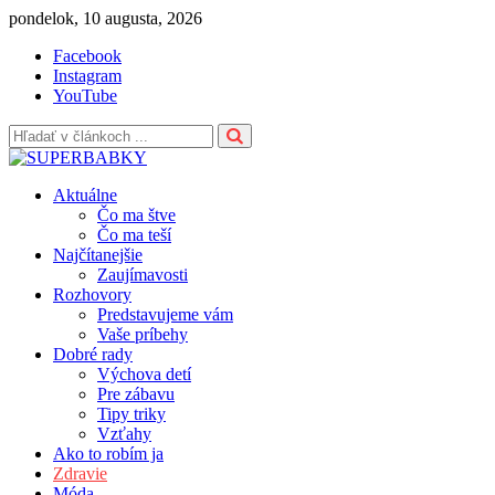
Skip
pondelok, 10 augusta, 2026
to
Facebook
content
Instagram
YouTube
Aktuálne
Čo ma štve
Čo ma teší
Najčítanejšie
Zaujímavosti
Rozhovory
Predstavujeme vám
Vaše príbehy
Dobré rady
Výchova detí
Pre zábavu
Tipy triky
Vzťahy
Ako to robím ja
Zdravie
Móda