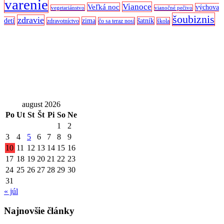
varenie
Vianoce
Veľká noc
výchova
vegetariánstvo
vianočné pečivo
šoubiznis
zdravie
detí
zima
šatník
zdravotníctvo
čo sa teraz nosí
škola
august 2026
Po
Ut
St
Št
Pi
So
Ne
1
2
3
4
5
6
7
8
9
10
11
12
13
14
15
16
17
18
19
20
21
22
23
24
25
26
27
28
29
30
31
« júl
Najnovšie články