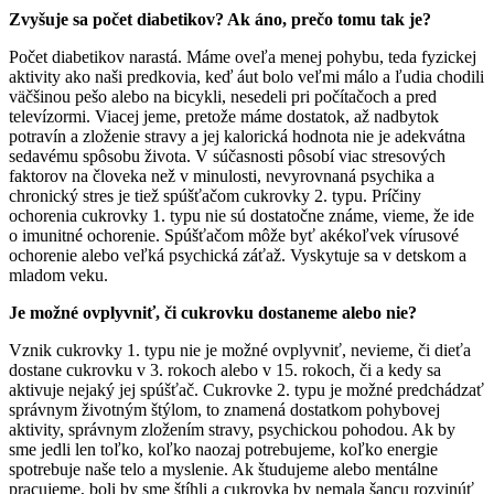
Zvyšuje sa počet diabetikov? Ak áno, prečo tomu tak je?
Počet diabetikov narastá. Máme oveľa menej pohybu, teda fyzickej
aktivity ako naši predkovia, keď áut bolo veľmi málo a ľudia chodili
väčšinou pešo alebo na bicykli, nesedeli pri počítačoch a pred
televízormi. Viacej jeme, pretože máme dostatok, až nadbytok
potravín a zloženie stravy a jej kalorická hodnota nie je adekvátna
sedavému spôsobu života. V súčasnosti pôsobí viac stresových
faktorov na človeka než v minulosti, nevyrovnaná psychika a
chronický stres je tiež spúšťačom cukrovky 2. typu. Príčiny
ochorenia cukrovky 1. typu nie sú dostatočne známe, vieme, že ide
o imunitné ochorenie. Spúšťačom môže byť akékoľvek vírusové
ochorenie alebo veľká psychická záťaž. Vyskytuje sa v detskom a
mladom veku.
Je možné ovplyvniť, či cukrovku dostaneme alebo nie?
Vznik cukrovky 1. typu nie je možné ovplyvniť, nevieme, či dieťa
dostane cukrovku v 3. rokoch alebo v 15. rokoch, či a kedy sa
aktivuje nejaký jej spúšťač. Cukrovke 2. typu je možné predchádzať
správnym životným štýlom, to znamená dostatkom pohybovej
aktivity, správnym zložením stravy, psychickou pohodou. Ak by
sme jedli len toľko, koľko naozaj potrebujeme, koľko energie
spotrebuje naše telo a myslenie. Ak študujeme alebo mentálne
pracujeme, boli by sme štíhli a cukrovka by nemala šancu rozvinúť