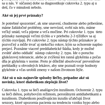
sa u nás. V súčasnej dobe sa diagnostikuje cukrovka 2. typu aj u
detí, čo v minulosti nebolo.
Aké sú jej prvé príznaky?
Je potrebné spozornieť, ak sme unavení, chudneme alebo priberáme,
máme žalúdočné problémy, sme nervózní, svrbí nás telo, máme
veľký smäd, veľa pijeme a veľa močíme. Pri cukrovke 1. typu tieto
príznaky nastupujú veľmi rýchlo a v priebehu 2-3 týždňov sa aj
rýchlo rozvíjajú. Pri cukrovke 2. typu nástup týchto príznakov je
pozvoľný a môže trvať aj niekoľko rokov, kým sa ochorenie naplno
prejaví. Poznáme viaceré preddiabetické štádia, kedy je možné
zvrátiť alebo oddialiť nástup cukrovky 2. typu. Ide o poruchu
glukózovej tolerancie, alebo je zvýšená len ranná glykémia a počas
dňa je glykémia v norme. Preto je dôležité absolvovať preventívne
prehliadky u obvodných lekárov, aby sme poznali svoje hodnoty
glykémie a včas urobili zmeny v našom životnom štýle.
Aké sú u nás najnovšie spôsoby liečby, prípadne aké sú
novinky, ktoré diabetikom zlepšujú život?
Cukrovka 1. typu sa lieči analógovým inzulínom. Ochorenie 2. typu
sa lieči diétou, pohybovým režimom, perorálnymi antidiabetikami a
inzulínom. Diabetikom používajúcim inzulín uľahčujú život
senzory, ktoré upozornia pacienta na tendenciu vzniku hypo alebo