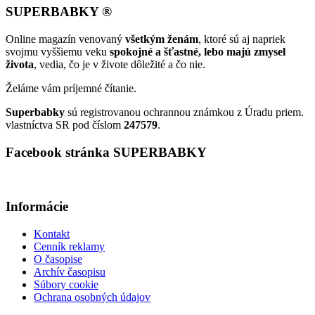
SUPERBABKY ®
Online magazín venovaný
všetkým ženám
, ktoré sú aj napriek
svojmu vyššiemu veku
spokojné a šťastné, lebo majú zmysel
života
, vedia, čo je v živote dôležité a čo nie.
Želáme vám príjemné čítanie.
Superbabky
sú registrovanou ochrannou známkou z Úradu priem.
vlastníctva SR pod číslom
247579
.
Facebook stránka SUPERBABKY
Informácie
Kontakt
Cenník reklamy
O časopise
Archív časopisu
Súbory cookie
Ochrana osobných údajov