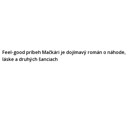
Feel-good príbeh Mačkári je dojímavý román o náhode,
láske a druhých šanciach