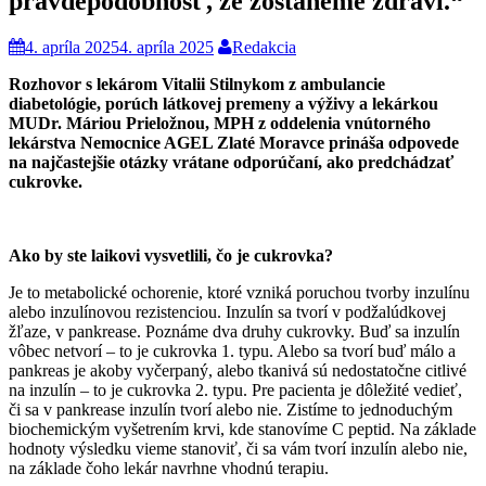
pravdepodobnosť, že zostaneme zdraví.“
4. apríla 2025
4. apríla 2025
Redakcia
Rozhovor s lekárom Vitalii Stilnykom z ambulancie
diabetológie, porúch látkovej premeny a výživy a lekárkou
MUDr. Máriou Prieložnou, MPH z oddelenia vnútorného
lekárstva Nemocnice AGEL Zlaté Moravce prináša odpovede
na najčastejšie otázky vrátane odporúčaní, ako predchádzať
cukrovke.
Ako by ste laikovi vysvetlili, čo je cukrovka?
Je to metabolické ochorenie, ktoré vzniká poruchou tvorby inzulínu
alebo inzulínovou rezistenciou. Inzulín sa tvorí v podžalúdkovej
žľaze, v pankrease. Poznáme dva druhy cukrovky. Buď sa inzulín
vôbec netvorí – to je cukrovka 1. typu. Alebo sa tvorí buď málo a
pankreas je akoby vyčerpaný, alebo tkanivá sú nedostatočne citlivé
na inzulín – to je cukrovka 2. typu. Pre pacienta je dôležité vedieť,
či sa v pankrease inzulín tvorí alebo nie. Zistíme to jednoduchým
biochemickým vyšetrením krvi, kde stanovíme C peptid. Na základe
hodnoty výsledku vieme stanoviť, či sa vám tvorí inzulín alebo nie,
na základe čoho lekár navrhne vhodnú terapiu.