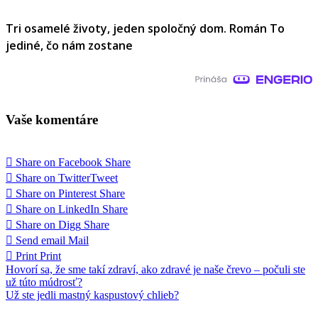
Tri osamelé životy, jeden spoločný dom. Román To
jediné, čo nám zostane
Vaše komentáre
Share on Facebook
Share
Share on Twitter
Tweet
Share on Pinterest
Share
Share on LinkedIn
Share
Share on Digg
Share
Send email
Mail
Print
Print
Navigácia
Hovorí sa, že sme takí zdraví, ako zdravé je naše črevo – počuli ste
už túto múdrosť?
v
Už ste jedli mastný kaspustový chlieb?
článku