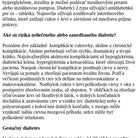
hyperglykémie, inzulíny je možné podávať inzulínovými perami
alebo inzulínovou pumpou. Diabetici 2.typu užívajúci antidiabetiká
per os – tabletky. Najnovšie užívajú zosilňovače inkretínového
účinku, ktoré znižujú cukor v krvi v závislosti od množstva príjmu
potravy.
Aké sú riziká neliečeného alebo zanedbaného diabetu?
Poznáme dve základné komplikácie cukrovky, akútne a chronické
komplikácie. Akútne prebiehajú veľmi rýchlo, dramaticky a trvajú
krátko. Najzávažnejšími akútnymi komplikáciami sú hypoglykémia,
diabetická kóma, hyperglykémia a ketoacidóza, ktoré ohrozujú život
pacienta. Naopak chronické komplikácie postihujú cievy a nervy.
Vyvíjajú sa pomaly a zhoršujú pacientom kvalitu života. Podľa
veľkosti postihnutých ciev ich delíme na mikrovaskulárne a
makrovaskulárne. Nadbytok cukru v krvi poškodzuje cievy v oku s
postupným zhoršovaním zraku, až slepotou. V obličkách sa zhoršuje
očisťovanie krvi od škodlivých látok, v dolných končatinách
dochádza k uzatváraniu ciev a vzniku tzv. diabetickej nohy a
polyneuropatii s bolesťami dolných končatín, v mozgu môže
vzniknúť náhla cievna mozgová príhoda, srdce môže byť
poškodené infarktom.
Gestačný diabetes