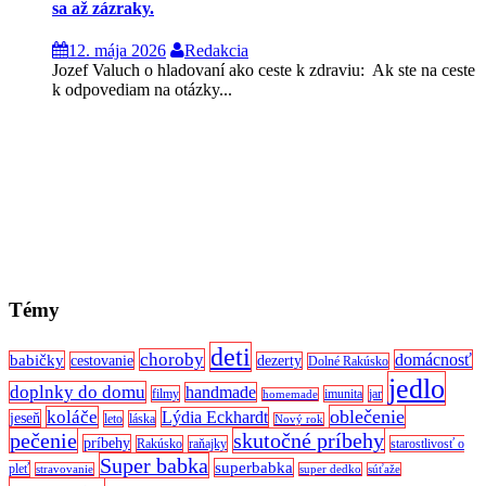
sa až zázraky.
12. mája 2026
Redakcia
Jozef Valuch o hladovaní ako ceste k zdraviu: Ak ste na ceste
k odpovediam na otázky...
Témy
deti
choroby
domácnosť
babičky
cestovanie
dezerty
Dolné Rakúsko
jedlo
doplnky do domu
handmade
filmy
imunita
jar
homemade
oblečenie
koláče
Lýdia Eckhardt
jeseň
leto
láska
Nový rok
pečenie
skutočné príbehy
príbehy
Rakúsko
raňajky
starostlivosť o
Super babka
superbabka
pleť
stravovanie
super dedko
súťaže