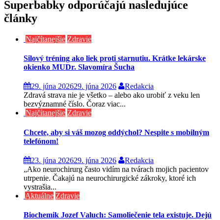
Superbabky odporúčajú nasledujúce
články
Najčítanejšie
Zdravie
Silový tréning ako liek proti starnutiu. Krátke lekárske
okienko MUDr. Slavomíra Šucha
29. júna 2026
29. júna 2026
Redakcia
Zdravá strava nie je všetko – alebo ako urobiť z veku len
bezvýznamné číslo. Čoraz viac...
Najčítanejšie
Zdravie
Chcete, aby si váš mozog oddýchol? Nespite s mobilným
telefónom!
23. júna 2026
29. júna 2026
Redakcia
„Ako neurochirurg často vidím na tvárach mojich pacientov
utrpenie. Čakajú na neurochirurgické zákroky, ktoré ich
vystrašia...
Aktuálne
Zdravie
Biochemik Jozef Valuch: Samoliečenie tela existuje. Dejú