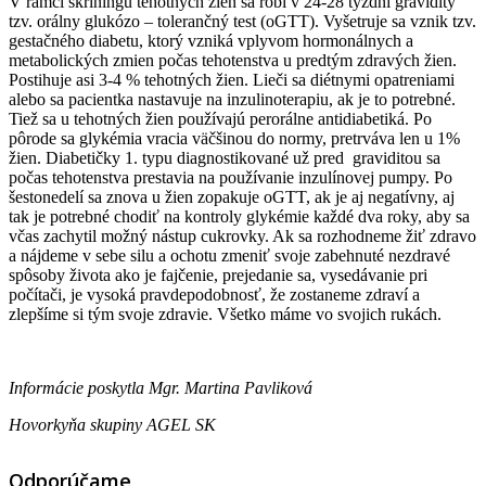
V rámci skríningu tehotných žien sa robí v 24-28 týždni gravidity
tzv. orálny glukózo – tolerančný test (oGTT). Vyšetruje sa vznik tzv.
gestačného diabetu, ktorý vzniká vplyvom hormonálnych a
metabolických zmien počas tehotenstva u predtým zdravých žien.
Postihuje asi 3-4 % tehotných žien. Lieči sa diétnymi opatreniami
alebo sa pacientka nastavuje na inzulinoterapiu, ak je to potrebné.
Tiež sa u tehotných žien používajú perorálne antidiabetiká. Po
pôrode sa glykémia vracia väčšinou do normy, pretrváva len u 1%
žien. Diabetičky 1. typu diagnostikované už pred graviditou sa
počas tehotenstva prestavia na používanie inzulínovej pumpy. Po
šestonedelí sa znova u žien zopakuje oGTT, ak je aj negatívny, aj
tak je potrebné chodiť na kontroly glykémie každé dva roky, aby sa
včas zachytil možný nástup cukrovky. Ak sa rozhodneme žiť zdravo
a nájdeme v sebe silu a ochotu zmeniť svoje zabehnuté nezdravé
spôsoby života ako je fajčenie, prejedanie sa, vysedávanie pri
počítači, je vysoká pravdepodobnosť, že zostaneme zdraví a
zlepšíme si tým svoje zdravie. Všetko máme vo svojich rukách.
Informácie poskytla Mgr. Martina Pavliková
Hovorkyňa skupiny AGEL SK
Odporúčame