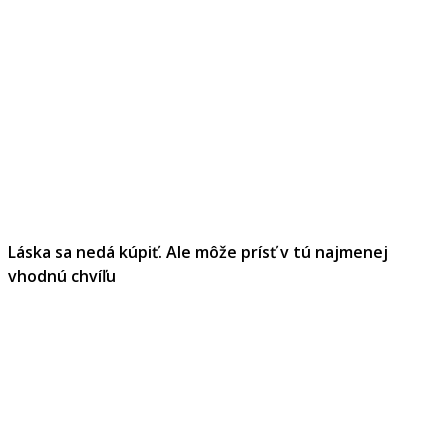
Láska sa nedá kúpiť. Ale môže prísť v tú najmenej
vhodnú chvíľu