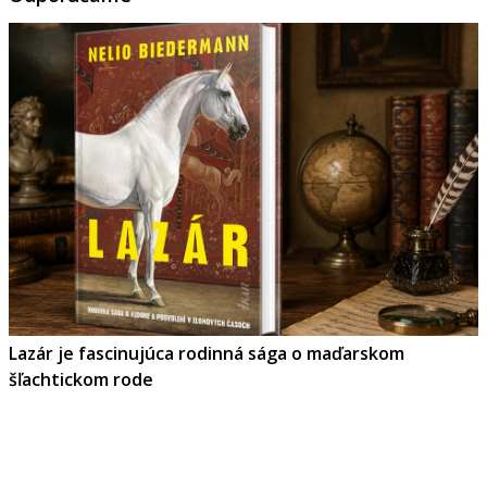
Lazár je fascinujúca rodinná sága o maďarskom
šľachtickom rode