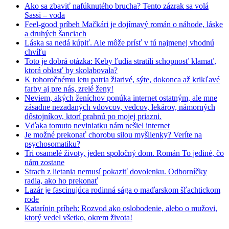
Ako sa zbaviť nafúknutého brucha? Tento zázrak sa volá
Sassi – voda
Feel-good príbeh Mačkári je dojímavý román o náhode, láske
a druhých šanciach
Láska sa nedá kúpiť. Ale môže prísť v tú najmenej vhodnú
chvíľu
Toto je dobrá otázka: Keby ľudia stratili schopnosť klamať,
ktorá oblasť by skolabovala?
K tohoročnému letu patria žiarivé, sýte, dokonca až krikľavé
farby aj pre nás, zrelé ženy!
Neviem, akých ženíchov ponúka internet ostatným, ale mne
zásadne nezadaných vdovcov, vedcov, lekárov, námorných
dôstojníkov, ktorí prahnú po mojej priazni.
Vďaka tomuto neviniatku nám nešiel internet
Je možné prekonať chorobu silou myšlienky? Veríte na
psychosomatiku?
Tri osamelé životy, jeden spoločný dom. Román To jediné, čo
nám zostane
Strach z lietania nemusí pokaziť dovolenku. Odborníčky
radia, ako ho prekonať
Lazár je fascinujúca rodinná sága o maďarskom šľachtickom
rode
Katarínin príbeh: Rozvod ako oslobodenie, alebo o mužovi,
ktorý vedel všetko, okrem života!