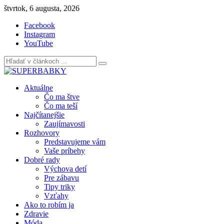
Skip
štvrtok, 6 augusta, 2026
to
Facebook
content
Instagram
YouTube
Aktuálne
Čo ma štve
Čo ma teší
Najčítanejšie
Zaujímavosti
Rozhovory
Predstavujeme vám
Vaše príbehy
Dobré rady
Výchova detí
Pre zábavu
Tipy triky
Vzťahy
Ako to robím ja
Zdravie
Móda