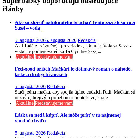
Superbabky odporúčajú nasledujúce
článku
články
Ako sa zbaviť nafúknutého brucha? Tento zázrak sa volá
Sassi – voda
5. augusta 2026
5. augusta 2026
Redakcia
Ak hľadáte „zázračný“ prostriedok, tak tu je. Volá sa Sassi -
voda. Je pomenovaná podľa Cynthie Sass,...
Aktuálne
Predstavujeme vám
Feel-good príbeh Mačkári je dojímavý román o náhode,
láske a druhých šanciach
5. augusta 2026
Redakcia
Stačí jedna mačka, aby spojila úplne cudzích ľudí. Mačkári sú
nežným, hrejivým príbehom o priateľstve, strate...
Aktuálne
Predstavujeme vám
Láska sa nedá kúpiť. Ale môže prísť v tú najmenej
vhodnú chvíľu
5. augusta 2026
Redakcia