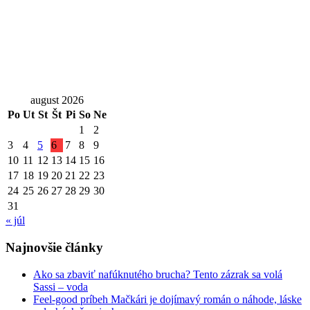
august 2026
Po
Ut
St
Št
Pi
So
Ne
1
2
3
4
5
6
7
8
9
10
11
12
13
14
15
16
17
18
19
20
21
22
23
24
25
26
27
28
29
30
31
« júl
Najnovšie články
Ako sa zbaviť nafúknutého brucha? Tento zázrak sa volá
Sassi – voda
Feel-good príbeh Mačkári je dojímavý román o náhode, láske