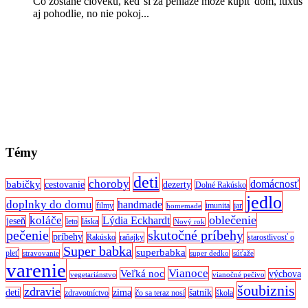
Čo zostane človeku, keď si za peniaze môže kúpiť dom, luxus
aj pohodlie, no nie pokoj...
Témy
deti
choroby
domácnosť
babičky
cestovanie
dezerty
Dolné Rakúsko
jedlo
doplnky do domu
handmade
filmy
imunita
jar
homemade
oblečenie
koláče
Lýdia Eckhardt
jeseň
leto
láska
Nový rok
pečenie
skutočné príbehy
príbehy
Rakúsko
raňajky
starostlivosť o
Super babka
superbabka
pleť
stravovanie
super dedko
súťaže
varenie
Vianoce
Veľká noc
výchova
vegetariánstvo
vianočné pečivo
šoubiznis
zdravie
detí
zima
šatník
zdravotníctvo
čo sa teraz nosí
škola