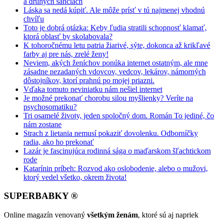
a druhých šanciach
Láska sa nedá kúpiť. Ale môže prísť v tú najmenej vhodnú
chvíľu
Toto je dobrá otázka: Keby ľudia stratili schopnosť klamať,
ktorá oblasť by skolabovala?
K tohoročnému letu patria žiarivé, sýte, dokonca až krikľavé
farby aj pre nás, zrelé ženy!
Neviem, akých ženíchov ponúka internet ostatným, ale mne
zásadne nezadaných vdovcov, vedcov, lekárov, námorných
dôstojníkov, ktorí prahnú po mojej priazni.
Vďaka tomuto neviniatku nám nešiel internet
Je možné prekonať chorobu silou myšlienky? Veríte na
psychosomatiku?
Tri osamelé životy, jeden spoločný dom. Román To jediné, čo
nám zostane
Strach z lietania nemusí pokaziť dovolenku. Odborníčky
radia, ako ho prekonať
Lazár je fascinujúca rodinná sága o maďarskom šľachtickom
rode
Katarínin príbeh: Rozvod ako oslobodenie, alebo o mužovi,
ktorý vedel všetko, okrem života!
SUPERBABKY ®
Online magazín venovaný
všetkým ženám
, ktoré sú aj napriek