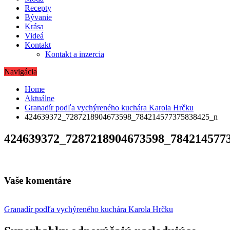
Recepty
Bývanie
Krása
Videá
Kontakt
Kontakt a inzercia
Navigácia
Home
Aktuálne
Granadír podľa vychýreného kuchára Karola Hrčku
424639372_7287218904673598_784214577375838425_n
424639372_7287218904673598_784214577
Vaše komentáre
Navigácia
Granadír podľa vychýreného kuchára Karola Hrčku
v