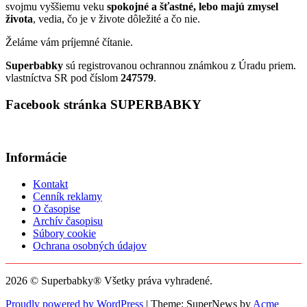
svojmu vyššiemu veku
spokojné a šťastné, lebo majú zmysel
života
, vedia, čo je v živote dôležité a čo nie.
Želáme vám príjemné čítanie.
Superbabky
sú registrovanou ochrannou známkou z Úradu priem.
vlastníctva SR pod číslom
247579
.
Facebook stránka SUPERBABKY
Informácie
Kontakt
Cenník reklamy
O časopise
Archív časopisu
Súbory cookie
Ochrana osobných údajov
2026 © Superbabky® Všetky práva vyhradené.
Proudly powered by WordPress
|
Theme: SuperNews by
Acme