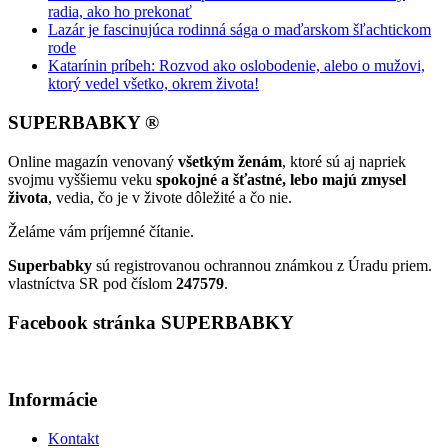
radia, ako ho prekonať
Lazár je fascinujúca rodinná sága o maďarskom šľachtickom
rode
Katarínin príbeh: Rozvod ako oslobodenie, alebo o mužovi,
ktorý vedel všetko, okrem života!
SUPERBABKY ®
Online magazín venovaný
všetkým ženám
, ktoré sú aj napriek
svojmu vyššiemu veku
spokojné a šťastné, lebo majú zmysel
života
, vedia, čo je v živote dôležité a čo nie.
Želáme vám príjemné čítanie.
Superbabky
sú registrovanou ochrannou známkou z Úradu priem.
vlastníctva SR pod číslom
247579
.
Facebook stránka SUPERBABKY
Informácie
Kontakt