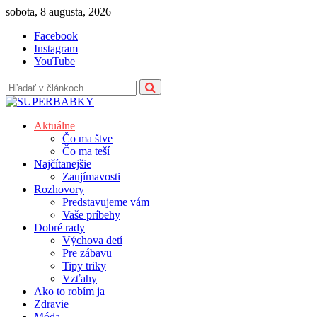
Skip
sobota, 8 augusta, 2026
to
Facebook
content
Instagram
YouTube
Aktuálne
Čo ma štve
Čo ma teší
Najčítanejšie
Zaujímavosti
Rozhovory
Predstavujeme vám
Vaše príbehy
Dobré rady
Výchova detí
Pre zábavu
Tipy triky
Vzťahy
Ako to robím ja
Zdravie
Móda