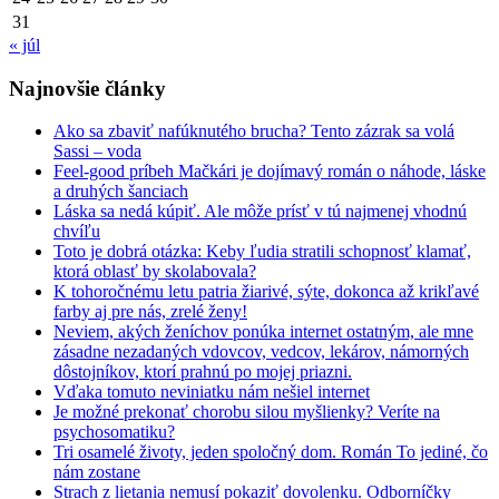
31
« júl
Najnovšie články
Ako sa zbaviť nafúknutého brucha? Tento zázrak sa volá
Sassi – voda
Feel-good príbeh Mačkári je dojímavý román o náhode, láske
a druhých šanciach
Láska sa nedá kúpiť. Ale môže prísť v tú najmenej vhodnú
chvíľu
Toto je dobrá otázka: Keby ľudia stratili schopnosť klamať,
ktorá oblasť by skolabovala?
K tohoročnému letu patria žiarivé, sýte, dokonca až krikľavé
farby aj pre nás, zrelé ženy!
Neviem, akých ženíchov ponúka internet ostatným, ale mne
zásadne nezadaných vdovcov, vedcov, lekárov, námorných
dôstojníkov, ktorí prahnú po mojej priazni.
Vďaka tomuto neviniatku nám nešiel internet
Je možné prekonať chorobu silou myšlienky? Veríte na
psychosomatiku?
Tri osamelé životy, jeden spoločný dom. Román To jediné, čo
nám zostane
Strach z lietania nemusí pokaziť dovolenku. Odborníčky