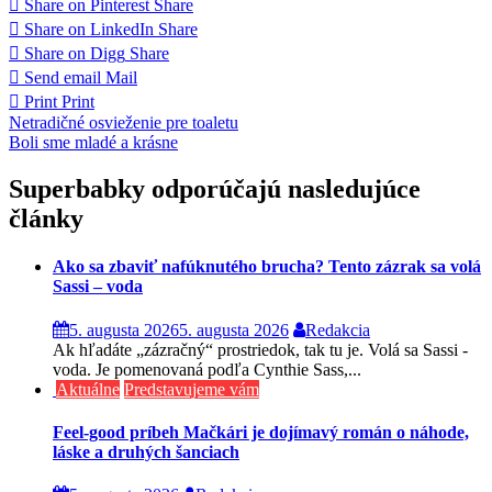
Share on Pinterest
Share
Share on LinkedIn
Share
Share on Digg
Share
Send email
Mail
Print
Print
Navigácia
Netradičné osvieženie pre toaletu
Boli sme mladé a krásne
v
článku
Superbabky odporúčajú nasledujúce
články
Ako sa zbaviť nafúknutého brucha? Tento zázrak sa volá
Sassi – voda
5. augusta 2026
5. augusta 2026
Redakcia
Ak hľadáte „zázračný“ prostriedok, tak tu je. Volá sa Sassi -
voda. Je pomenovaná podľa Cynthie Sass,...
Aktuálne
Predstavujeme vám
Feel-good príbeh Mačkári je dojímavý román o náhode,
láske a druhých šanciach