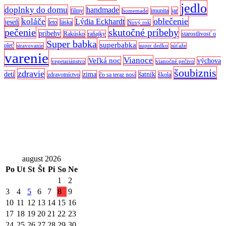
jedlo
doplnky do domu
handmade
filmy
imunita
jar
homemade
oblečenie
koláče
Lýdia Eckhardt
jeseň
leto
láska
Nový rok
pečenie
skutočné príbehy
príbehy
Rakúsko
raňajky
starostlivosť o
Super babka
superbabka
pleť
stravovanie
super dedko
súťaže
varenie
Vianoce
Veľká noc
výchova
vegetariánstvo
vianočné pečivo
šoubiznis
zdravie
detí
zima
šatník
zdravotníctvo
čo sa teraz nosí
škola
august 2026
Po
Ut
St
Št
Pi
So
Ne
1
2
3
4
5
6
7
8
9
10
11
12
13
14
15
16
17
18
19
20
21
22
23
24
25
26
27
28
29
30