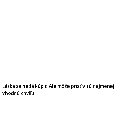
Láska sa nedá kúpiť. Ale môže prísť v tú najmenej
vhodnú chvíľu