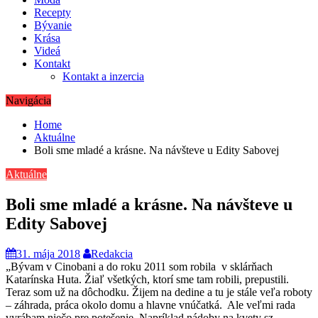
Recepty
Bývanie
Krása
Videá
Kontakt
Kontakt a inzercia
Navigácia
Home
Aktuálne
Boli sme mladé a krásne. Na návšteve u Edity Sabovej
Aktuálne
Boli sme mladé a krásne. Na návšteve u
Edity Sabovej
31. mája 2018
Redakcia
„Bývam v Cinobani a do roku 2011 som robila v sklárňach
Katarínska Huta. Žiaľ všetkých, ktorí sme tam robili, prepustili.
Teraz som už na dôchodku. Žijem na dedine a tu je stále veľa roboty
– záhrada, práca okolo domu a hlavne vnúčatká.
Ale veľmi rada
vyrábam niečo pre potešenie. Napríklad nádoby na kvety sz