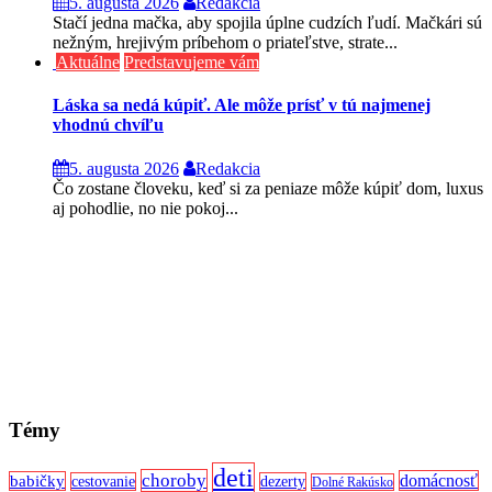
5. augusta 2026
Redakcia
Stačí jedna mačka, aby spojila úplne cudzích ľudí. Mačkári sú
nežným, hrejivým príbehom o priateľstve, strate...
Aktuálne
Predstavujeme vám
Láska sa nedá kúpiť. Ale môže prísť v tú najmenej
vhodnú chvíľu
5. augusta 2026
Redakcia
Čo zostane človeku, keď si za peniaze môže kúpiť dom, luxus
aj pohodlie, no nie pokoj...
Témy
deti
choroby
domácnosť
babičky
cestovanie
dezerty
Dolné Rakúsko