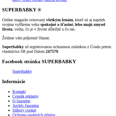
SUPERBABKY ®
Online magazín venovaný
všetkým ženám
, ktoré sú aj napriek
svojmu vyššiemu veku
spokojné a šťastné, lebo majú zmysel
života
, vedia, čo je v živote dôležité a čo nie.
Želáme vám príjemné čítanie.
Superbabky
sú registrovanou ochrannou známkou z Úradu priem.
vlastníctva SR pod číslom
247579
.
Facebook stránka SUPERBABKY
Superbabky
Informácie
Kontakt
Cenník reklamy
O časopise
Archív časopisu
Súbory cookie
Ochrana osobných údajov