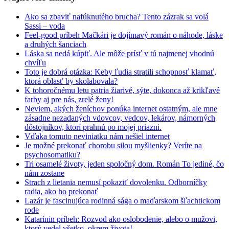
Ako sa zbaviť nafúknutého brucha? Tento zázrak sa volá
Sassi – voda
Feel-good príbeh Mačkári je dojímavý román o náhode, láske
a druhých šanciach
Láska sa nedá kúpiť. Ale môže prísť v tú najmenej vhodnú
chvíľu
Toto je dobrá otázka: Keby ľudia stratili schopnosť klamať,
ktorá oblasť by skolabovala?
K tohoročnému letu patria žiarivé, sýte, dokonca až krikľavé
farby aj pre nás, zrelé ženy!
Neviem, akých ženíchov ponúka internet ostatným, ale mne
zásadne nezadaných vdovcov, vedcov, lekárov, námorných
dôstojníkov, ktorí prahnú po mojej priazni.
Vďaka tomuto neviniatku nám nešiel internet
Je možné prekonať chorobu silou myšlienky? Veríte na
psychosomatiku?
Tri osamelé životy, jeden spoločný dom. Román To jediné, čo
nám zostane
Strach z lietania nemusí pokaziť dovolenku. Odborníčky
radia, ako ho prekonať
Lazár je fascinujúca rodinná sága o maďarskom šľachtickom
rode
Katarínin príbeh: Rozvod ako oslobodenie, alebo o mužovi,
ktorý vedel všetko, okrem života!