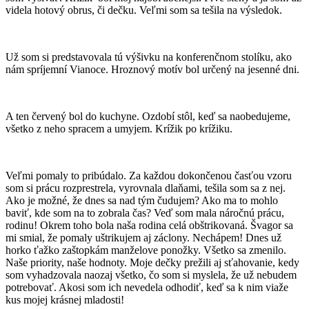
videla hotový obrus, či dečku. Veľmi som sa tešila na výsledok.
Už som si predstavovala tú výšivku na konferenčnom stolíku, ako
nám spríjemní Vianoce. Hroznový motív bol určený na jesenné dni.
A ten červený bol do kuchyne. Ozdobí stôl, keď sa naobedujeme,
všetko z neho spracem a umyjem. Krížik po krížiku.
Veľmi pomaly to pribúdalo. Za každou dokončenou časťou vzoru
som si prácu rozprestrela, vyrovnala dlaňami, tešila som sa z nej.
Ako je možné, že dnes sa nad tým čudujem? Ako ma to mohlo
baviť, kde som na to zobrala čas? Veď som mala náročnú prácu,
rodinu! Okrem toho bola naša rodina celá obštrikovaná. Švagor sa
mi smial, že pomaly uštrikujem aj záclony. Nechápem! Dnes už
horko ťažko zaštopkám manželove ponožky. Všetko sa zmenilo.
Naše priority, naše hodnoty. Moje dečky prežili aj sťahovanie, kedy
som vyhadzovala naozaj všetko, čo som si myslela, že už nebudem
potrebovať. Akosi som ich nevedela odhodiť, keď sa k nim viaže
kus mojej krásnej mladosti!