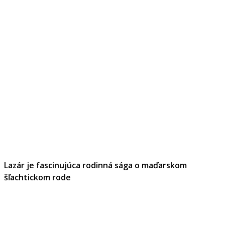
Lazár je fascinujúca rodinná sága o maďarskom
šľachtickom rode