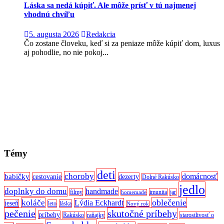
Láska sa nedá kúpiť. Ale môže prísť v tú najmenej
vhodnú chvíľu
5. augusta 2026
Redakcia
Čo zostane človeku, keď si za peniaze môže kúpiť dom, luxus
aj pohodlie, no nie pokoj...
Témy
deti
choroby
domácnosť
babičky
cestovanie
dezerty
Dolné Rakúsko
jedlo
doplnky do domu
handmade
filmy
imunita
jar
homemade
oblečenie
koláče
Lýdia Eckhardt
jeseň
leto
láska
Nový rok
pečenie
skutočné príbehy
príbehy
Rakúsko
raňajky
starostlivosť o