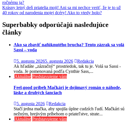
ročnému ja?
v
Krásny letný deň priatelia moji! Ani sa mi nechce veriť, že je to už
článku
40 rokov od narodenia mojej dcéry! Ako to vtedy bolo?
Superbabky odporúčajú nasledujúce
články
Ako sa zbaviť nafúknutého brucha? Tento zázrak sa volá
Sassi – voda
5. augusta 2026
5. augusta 2026
Redakcia
Ak hľadáte „zázračný“ prostriedok, tak tu je. Volá sa Sassi -
voda. Je pomenovaná podľa Cynthie Sass,...
Aktuálne
Predstavujeme vám
Feel-good príbeh Mačkári je dojímavý román o náhode,
láske a druhých šanciach
5. augusta 2026
Redakcia
Stačí jedna mačka, aby spojila úplne cudzích ľudí. Mačkári sú
nežným, hrejivým príbehom o priateľstve, strate...
Aktuálne
Predstavujeme vám