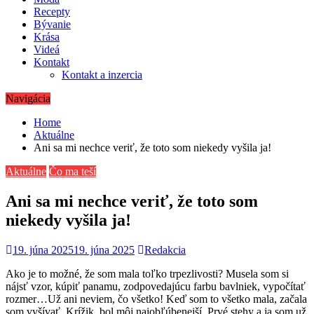
Recepty
Bývanie
Krása
Videá
Kontakt
Kontakt a inzercia
Navigácia
Home
Aktuálne
Ani sa mi nechce veriť, že toto som niekedy vyšila ja!
Aktuálne
Čo ma teší
Ani sa mi nechce veriť, že toto som
niekedy vyšila ja!
19. júna 2025
19. júna 2025
Redakcia
Ako je to možné, že som mala toľko trpezlivosti? Musela som si
nájsť vzor, kúpiť panamu, zodpovedajúcu farbu bavlniek, vypočítať
rozmer…Už ani neviem, čo všetko! Keď som to všetko mala, začala
som vyšívať. Krížik bol môj najobľúbenejší. Prvé stehy a ja som už