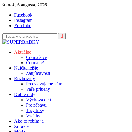
Skip
štvrtok, 6 augusta, 2026
to
Facebook
content
Instagram
YouTube
Aktuálne
Čo ma štve
Čo ma teší
Najčítanejšie
Zaujímavosti
Rozhovory
Predstavujeme vám
Vaše príbehy
Dobré rady
Výchova detí
Pre zábavu
Tipy triky
Vzťahy
Ako to robím ja
Zdravie
Móda