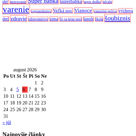
Super babka
superbabka
pleť
stravovanie
super dedko
súťaže
varenie
Vianoce
Veľká noc
výchova
vegetariánstvo
vianočné pečivo
šoubiznis
zdravie
detí
zima
šatník
zdravotníctvo
čo sa teraz nosí
škola
august 2026
Po
Ut
St
Št
Pi
So
Ne
1
2
3
4
5
6
7
8
9
10
11
12
13
14
15
16
17
18
19
20
21
22
23
24
25
26
27
28
29
30
31
« júl
Najnovšie články