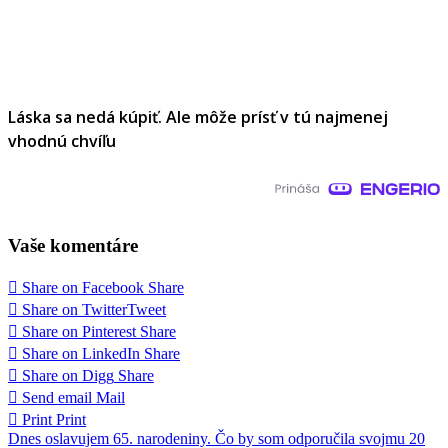
Láska sa nedá kúpiť. Ale môže prísť v tú najmenej
vhodnú chvíľu
Vaše komentáre
Share on Facebook
Share
Share on Twitter
Tweet
Share on Pinterest
Share
Share on LinkedIn
Share
Share on Digg
Share
Send email
Mail
Print
Print
Navigácia
Dnes oslavujem 65. narodeniny. Čo by som odporučila svojmu 20