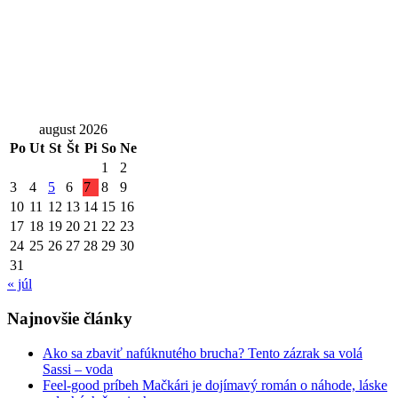
august 2026
Po
Ut
St
Št
Pi
So
Ne
1
2
3
4
5
6
7
8
9
10
11
12
13
14
15
16
17
18
19
20
21
22
23
24
25
26
27
28
29
30
31
« júl
Najnovšie články
Ako sa zbaviť nafúknutého brucha? Tento zázrak sa volá
Sassi – voda
Feel-good príbeh Mačkári je dojímavý román o náhode, láske