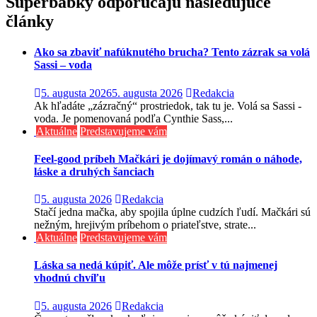
Superbabky odporúčajú nasledujúce
článku
články
Ako sa zbaviť nafúknutého brucha? Tento zázrak sa volá
Sassi – voda
5. augusta 2026
5. augusta 2026
Redakcia
Ak hľadáte „zázračný“ prostriedok, tak tu je. Volá sa Sassi -
voda. Je pomenovaná podľa Cynthie Sass,...
Aktuálne
Predstavujeme vám
Feel-good príbeh Mačkári je dojímavý román o náhode,
láske a druhých šanciach
5. augusta 2026
Redakcia
Stačí jedna mačka, aby spojila úplne cudzích ľudí. Mačkári sú
nežným, hrejivým príbehom o priateľstve, strate...
Aktuálne
Predstavujeme vám
Láska sa nedá kúpiť. Ale môže prísť v tú najmenej
vhodnú chvíľu
5. augusta 2026
Redakcia