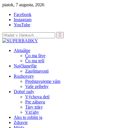
Skip
piatok, 7 augusta, 2026
to
Facebook
content
Instagram
YouTube
Aktuálne
Čo ma štve
Čo ma teší
Najčítanejšie
Zaujímavosti
Rozhovory
Predstavujeme vám
Vaše príbehy
Dobré rady
Výchova detí
Pre zábavu
Tipy triky
Vzťahy
Ako to robím ja
Zdravie
Móda