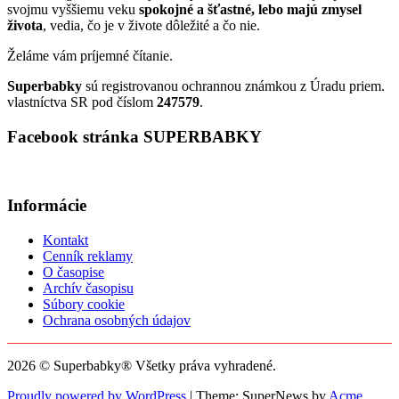
svojmu vyššiemu veku
spokojné a šťastné, lebo majú zmysel
života
, vedia, čo je v živote dôležité a čo nie.
Želáme vám príjemné čítanie.
Superbabky
sú registrovanou ochrannou známkou z Úradu priem.
vlastníctva SR pod číslom
247579
.
Facebook stránka SUPERBABKY
Informácie
Kontakt
Cenník reklamy
O časopise
Archív časopisu
Súbory cookie
Ochrana osobných údajov
2026 © Superbabky® Všetky práva vyhradené.
Proudly powered by WordPress
|
Theme: SuperNews by
Acme