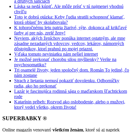
a druhých šanciach
Láska sa nedá kúpiť. Ale môže prísť v tú najmenej vhodnú
chvíľu
Toto je dobrá otázka: Keby ľudia stratili schopnosť klamať,
ktorá oblasť by skolabovala?
K tohoročnému letu patria žiarivé, sýte, dokonca až krikľavé
farby aj pre nás, zrelé ženy!
Neviem, akých ženíchov ponúka internet ostatným, ale mne
zásadne nezadaných vdovcov, vedcov, lekárov, námorných
dôstojníkov, ktorí prahnú po mojej priazni.
Vďaka tomuto neviniatku nám nešiel internet
Je možné prekonať chorobu silou myšlienky? Veríte na
psychosomatiku?
Tri osamelé životy, jeden spoločný dom. Román To jediné, čo
nám zostane
Strach z lietania nemusí pokaziť dovolenku. Odborníčky
radia, ako ho prekonať
Lazár je fascinujúca rodinná sága o maďarskom šľachtickom
rode
Katarínin príbeh: Rozvod ako oslobodenie, alebo o mužovi,
ktorý vedel všetko, okrem života!
SUPERBABKY ®
Online magazín venovaný
všetkým ženám
, ktoré sú aj napriek