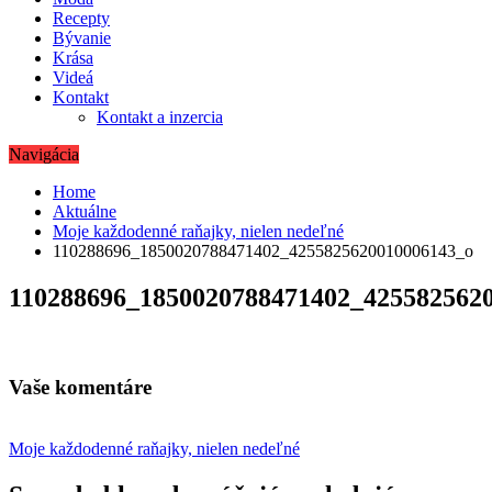
Recepty
Bývanie
Krása
Videá
Kontakt
Kontakt a inzercia
Navigácia
Home
Aktuálne
Moje každodenné raňajky, nielen nedeľné
110288696_1850020788471402_4255825620010006143_o
110288696_1850020788471402_425582562
Vaše komentáre
Navigácia
Moje každodenné raňajky, nielen nedeľné
v