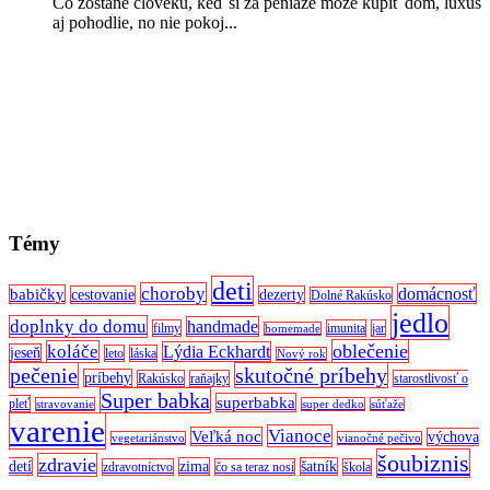
Čo zostane človeku, keď si za peniaze môže kúpiť dom, luxus
aj pohodlie, no nie pokoj...
Témy
deti
choroby
domácnosť
babičky
cestovanie
dezerty
Dolné Rakúsko
jedlo
doplnky do domu
handmade
filmy
imunita
jar
homemade
oblečenie
koláče
Lýdia Eckhardt
jeseň
leto
láska
Nový rok
pečenie
skutočné príbehy
príbehy
Rakúsko
raňajky
starostlivosť o
Super babka
superbabka
pleť
stravovanie
super dedko
súťaže
varenie
Vianoce
Veľká noc
výchova
vegetariánstvo
vianočné pečivo
šoubiznis
zdravie
detí
zima
šatník
zdravotníctvo
čo sa teraz nosí
škola