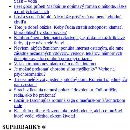
Sassi – voda
Feel-good príbeh Mačkári je dojímavý román o náhode, láske
a druhých šanciach
Láska sa nedá kúpiť. Ale môže prísť v tú najmenej vhodnú
chvíľu
Toto je dobrá otázka: Keby ľudia stratili schopnosť klamať,
ktorá oblasť by skolabovala?
K tohoročnému letu patria žiarivé, sýte, dokonca až krikľavé
farby aj pre nás, zrelé ženy!
Neviem, akých ženíchov ponúka internet ostatným, ale mne
zásadne nezadaných vdovcov, vedcov, lekárov, námorných
dôstojníkov, ktorí prahnú po mojej priazni.
Vďaka tomuto neviniatku nám nešiel internet
Je možné prekonať chorobu silou myšlienky? Veríte na
psychosomatiku?
Tri osamelé životy, jeden spoločný dom. Román To jediné, čo
nám zostane
Strach z lietania nemusí pokaziť dovolenku. Odborníčky
radia, ako ho prekonať
Lazár je fascinujúca rodinná sága o maďarskom šľachtickom
rode
Katarínin príbeh: Rozvod ako oslobodenie, alebo o mužovi,
ktorý vedel všetko, okrem života!
SUPERBABKY ®