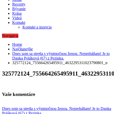
Recepty
Bývanie
Krása
Videá
Kontakt
Kontakt a inzercia
Navigácia
Home
Najčítanejšie
Dnes som sa stretla s výnimočnou ženou. Nepreháňam! Je to
Danka Poláková (67) z Pezinka.
325772124_755664265495911_4632295311023790801_n
325772124_755664265495911_4632295311
Vaše komentáre
Navigácia
Dnes som sa stretla s výnimočnou ženou. Nepreháňam! Je to Danka
Poláková (67) z Pezinka.