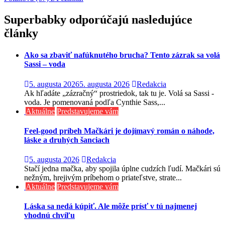
v
článku
Superbabky odporúčajú nasledujúce
články
Ako sa zbaviť nafúknutého brucha? Tento zázrak sa volá
Sassi – voda
5. augusta 2026
5. augusta 2026
Redakcia
Ak hľadáte „zázračný“ prostriedok, tak tu je. Volá sa Sassi -
voda. Je pomenovaná podľa Cynthie Sass,...
Aktuálne
Predstavujeme vám
Feel-good príbeh Mačkári je dojímavý román o náhode,
láske a druhých šanciach
5. augusta 2026
Redakcia
Stačí jedna mačka, aby spojila úplne cudzích ľudí. Mačkári sú
nežným, hrejivým príbehom o priateľstve, strate...
Aktuálne
Predstavujeme vám
Láska sa nedá kúpiť. Ale môže prísť v tú najmenej
vhodnú chvíľu