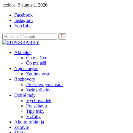
Skip
nedeľa, 9 augusta, 2026
to
Facebook
content
Instagram
YouTube
Aktuálne
Čo ma štve
Čo ma teší
Najčítanejšie
Zaujímavosti
Rozhovory
Predstavujeme vám
Vaše príbehy
Dobré rady
Výchova detí
Pre zábavu
Tipy triky
Vzťahy
Ako to robím ja
Zdravie
Móda