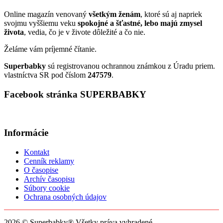
Online magazín venovaný
všetkým ženám
, ktoré sú aj napriek
svojmu vyššiemu veku
spokojné a šťastné, lebo majú zmysel
života
, vedia, čo je v živote dôležité a čo nie.
Želáme vám príjemné čítanie.
Superbabky
sú registrovanou ochrannou známkou z Úradu priem.
vlastníctva SR pod číslom
247579
.
Facebook stránka SUPERBABKY
Informácie
Kontakt
Cenník reklamy
O časopise
Archív časopisu
Súbory cookie
Ochrana osobných údajov
2026 © Superbabky® Všetky práva vyhradené.