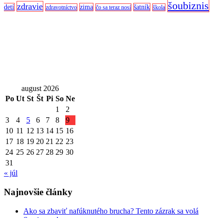
šoubiznis
zdravie
detí
zima
šatník
zdravotníctvo
čo sa teraz nosí
škola
august 2026
Po
Ut
St
Št
Pi
So
Ne
1
2
3
4
5
6
7
8
9
10
11
12
13
14
15
16
17
18
19
20
21
22
23
24
25
26
27
28
29
30
31
« júl
Najnovšie články
Ako sa zbaviť nafúknutého brucha? Tento zázrak sa volá