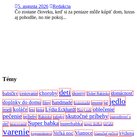
5. augusta 2026
Redakcia
Čo zostane človeku, keď si za peniaze môže kúpiť dom, luxus
aj pohodlie, no nie pokoj...
Témy
deti
choroby
domácnosť
babičky
cestovanie
dezerty
Dolné Rakúsko
jedlo
doplnky do domu
handmade
filmy
imunita
jar
homemade
oblečenie
koláče
Lýdia Eckhardt
jeseň
leto
láska
Nový rok
pečenie
skutočné príbehy
príbehy
Rakúsko
raňajky
starostlivosť o
Super babka
superbabka
pleť
stravovanie
super dedko
súťaže
varenie
Vianoce
Veľká noc
výchova
vegetariánstvo
vianočné pečivo